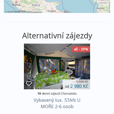
©
OpenStreetMap
contributors
Alternativní zájezdy
až - 25%
3 990 Kč
2 980 Kč
od
10
-denní zájezd Chorvatsko
Vybavený lux. STAN U
MOŘE 2-6 osob
AUTOBUSEM! kemp Dole,