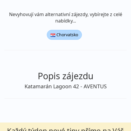
Makarská riviéra Živogošče
Nevyhovují vám alternativní zájezdy, vybírejte z celé
nabídky...
Chorvatsko
Popis zájezdu
Katamarán Lagoon 42 - AVENTUS
Každý týden nové tipy přímo na Váš