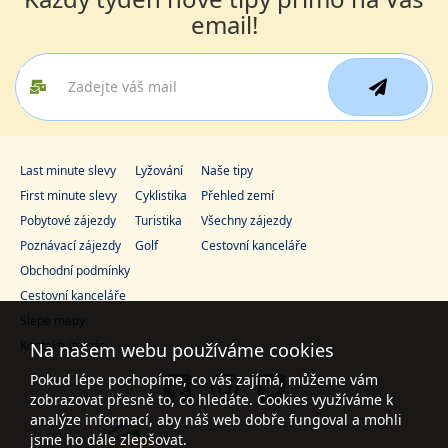
email!
Last minute slevy
Lyžování
Naše tipy
First minute slevy
Cyklistika
Přehled zemí
Pobytové zájezdy
Turistika
Všechny zájezdy
Poznávací zájezdy
Golf
Cestovní kanceláře
Obchodní podmínky
Cestovní kanceláře
Slepé mapy
Kontaktujte nás
Na našem webu používáme cookies
Pokud lépe pochopíme, co vás zajímá, můžeme vám
zobrazovat přesně to, co hledáte. Cookies využíváme k
analýze informací, aby náš web dobře fungoval a mohli
jsme ho dále zlepšovat.