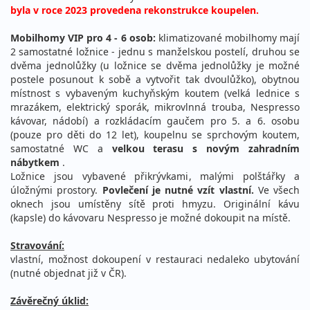
byla v roce 2023 provedena rekonstrukce koupelen.
Mobilhomy VIP pro 4 - 6 osob:
klimatizované mobilhomy mají
2 samostatné ložnice - jednu s manželskou postelí, druhou se
dvěma jednolůžky (u ložnice se dvěma jednolůžky je možné
postele posunout k sobě a vytvořit tak dvoulůžko), obytnou
místnost s vybaveným kuchyňským koutem (velká lednice s
mrazákem, elektrický sporák, mikrovlnná trouba, Nespresso
kávovar, nádobí) a rozkládacím gaučem pro 5. a 6. osobu
(pouze pro děti do 12 let), koupelnu se sprchovým koutem,
samostatné WC a
velkou terasu s novým zahradním
nábytkem
.
Ložnice jsou vybavené přikrývkami, malými polštářky a
úložnými prostory.
Povlečení je nutné vzít vlastní.
Ve všech
oknech jsou umístěny sítě proti hmyzu. Originální kávu
(kapsle) do kávovaru Nespresso je možné dokoupit na místě.
Stravování:
vlastní, možnost dokoupení v restauraci nedaleko ubytování
(nutné objednat již v ČR).
Závěrečný úklid: