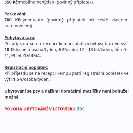
550 Kč
/mobilhome/týden (povinný příplatek).
Parkování:
700 Kč
/týden/auto (povinný příplatek při cestě vlastním
automobilem).
Pobytová taxa:
Při příjezdu se na recepci kempu platí pobytová taxa ve výši
10 €
/dospělá osoba/týden;
5 €
/osoba 12 - 18 let/týden; děti 0 -
11,99 let ZDARMA.
Registrační poplatek:
Při příjezdu se na recepci kempu platí registrační poplatek ve
výši
1,5 €
/osoba/týden.
Ubytování se psy a dalšími domácími mazlíčky není bohužel
možné.
POLOHA UBYTOVÁNÍ V LETOVISKU
ZDE