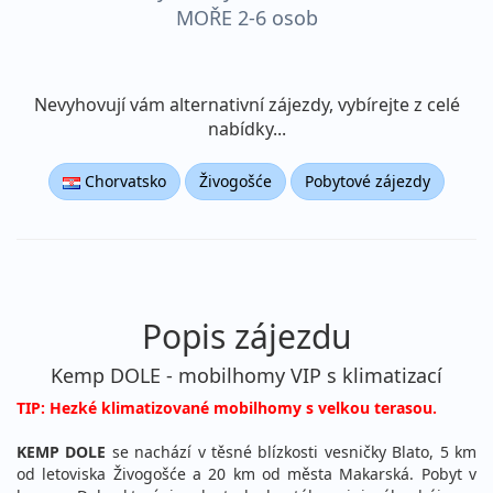
MOŘE 2-6 osob
AUTOBUSEM! kemp Dole,
Makarská riviéra Živogošče
Nevyhovují vám alternativní zájezdy, vybírejte z celé
nabídky...
Chorvatsko
Živogošće
Pobytové zájezdy
Popis zájezdu
Kemp DOLE - mobilhomy VIP s klimatizací
TIP: Hezké klimatizované mobilhomy s velkou terasou.
KEMP DOLE
se nachází v těsné blízkosti vesničky Blato, 5 km
od letoviska Živogošće a 20 km od města Makarská. Pobyt v