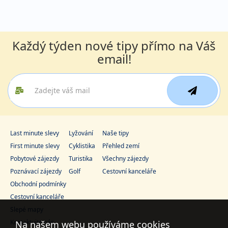
Každý týden nové tipy přímo na Váš
email!
Last minute slevy
Lyžování
Naše tipy
First minute slevy
Cyklistika
Přehled zemí
Pobytové zájezdy
Turistika
Všechny zájezdy
Poznávací zájezdy
Golf
Cestovní kanceláře
Obchodní podmínky
Cestovní kanceláře
Slepé mapy
Kontaktujte nás
Na našem webu používáme cookies