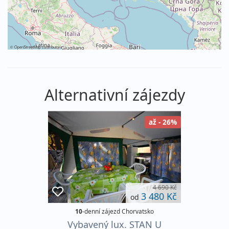
©
OpenStreetMap
contributors
Alternativní zájezdy
až - 26%
4 690 Kč
3 480 Kč
od
10
-denní zájezd Chorvatsko
Vybavený lux. STAN U