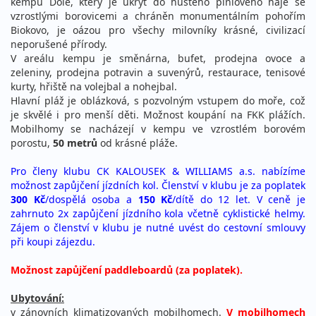
kempu Dole, který je ukryt do hustého piniového háje se
vzrostlými borovicemi a chráněn monumentálním pohořím
Biokovo, je oázou pro všechy milovníky krásné, civilizací
neporušené přírody.
V areálu kempu je směnárna, bufet, prodejna ovoce a
zeleniny, prodejna potravin a suvenýrů, restaurace, tenisové
kurty, hřiště na volejbal a nohejbal.
Hlavní pláž je oblázková, s pozvolným vstupem do moře, což
je skvělé i pro menší děti. Možnost koupání na FKK plážích.
Mobilhomy se nacházejí v kempu ve vzrostlém borovém
porostu,
50 metrů
od krásné pláže.
Pro členy klubu CK KALOUSEK & WILLIAMS a.s. nabízíme
možnost zapůjčení jízdních kol. Členství v klubu je za poplatek
300 Kč
/dospělá osoba a
150 Kč
/dítě do 12 let. V ceně je
zahrnuto 2x zapůjčení jízdního kola včetně cyklistické helmy.
Zájem o členství v klubu je nutné uvést do cestovní smlouvy
při koupi zájezdu.
Možnost zapůjčení paddleboardů (za poplatek).
Ubytování:
v zánovních klimatizovaných mobilhomech.
V mobilhomech