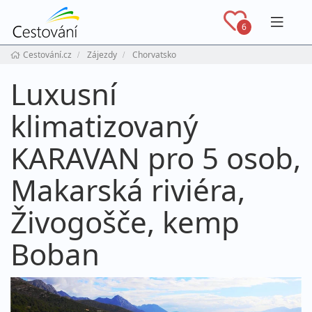
Navig
6
Cestování.cz
Zájezdy
Chorvatsko
Luxusní
klimatizovaný
KARAVAN pro 5 osob,
Makarská riviéra,
Živogošče, kemp
Boban