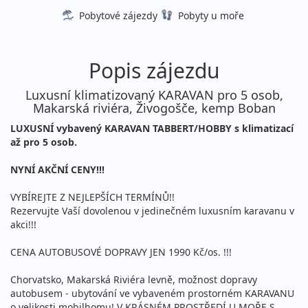
Pobytové zájezdy
Pobyty u moře
Popis zájezdu
Luxusní klimatizovaný KARAVAN pro 5 osob,
Makarská riviéra, Živogošče, kemp Boban
LUXUSNÍ vybavený KARAVAN TABBERT/HOBBY s klimatizací
až pro 5 osob.
NYNÍ AKČNÍ CENY!!!
VYBÍREJTE Z NEJLEPŠÍCH TERMÍNŮ!!
Rezervujte Vaší dovolenou v jedinečném luxusním karavanu v
akci!!!
CENA AUTOBUSOVÉ DOPRAVY JEN 1990 Kč/os. !!!
Chorvatsko, Makarská Riviéra levně, možnost dopravy
autobusem - ubytování ve vybaveném prostorném KARAVANU
o velikosti mobilhomu! V KRÁSNÉM PROSTŘEDÍ U MOŘE S