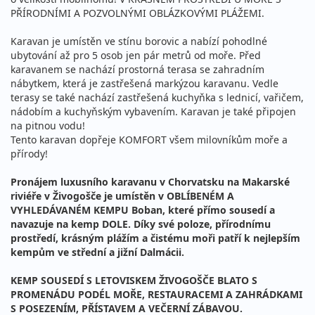
PŘÍRODNÍMI A POZVOLNÝMI OBLÁZKOVÝMI PLÁŽEMI.
Karavan je umístěn ve stínu borovic a nabízí pohodlné
ubytování až pro 5 osob jen pár metrů od moře. Před
karavanem se nachází prostorná terasa se zahradním
nábytkem, která je zastřešená markýzou karavanu. Vedle
terasy se také nachází zastřešená kuchyňka s lednicí, vařičem,
nádobím a kuchyňským vybavením. Karavan je také připojen
na pitnou vodu!
Tento karavan dopřeje KOMFORT všem milovníkům moře a
přírody!
Pronájem luxusního karavanu v Chorvatsku na Makarské
riviéře v Živogošče je umístěn v OBLÍBENÉM A
VYHLEDÁVANÉM KEMPU Boban, které přímo sousedí a
navazuje na kemp DOLE. Díky své poloze, přírodnímu
prostředí, krásným plážím a čistému moři patří k nejlepším
kempům ve střední a jižní Dalmácii.
KEMP SOUSEDÍ S LETOVISKEM ŽIVOGOŠČE BLATO S
PROMENÁDU PODÉL MOŘE, RESTAURACEMI A ZAHRÁDKAMI
S POSEZENÍM, PŘÍSTAVEM A VEČERNÍ ZÁBAVOU.