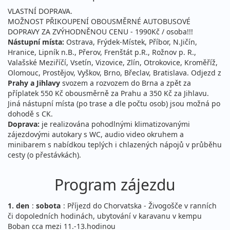
VLASTNÍ DOPRAVA.
MOŽNOST PŘIKOUPENÍ OBOUSMĚRNÉ AUTOBUSOVÉ
DOPRAVY ZA ZVÝHODNĚNOU CENU - 1990Kč / osoba!!!
Nástupní místa:
Ostrava, Frýdek-Místek, Příbor, N.Jičín,
Hranice, Lipník n.B., Přerov, Frenštát p.R., Rožnov p. R.,
Valašské Meziříčí, Vsetín, Vizovice, Zlín, Otrokovice, Kroměříž,
Olomouc, Prostějov, Vyškov, Brno, Břeclav, Bratislava. Odjezd z
Prahy a Jihlavy
svozem a rozvozem do Brna a zpět za
příplatek 550 Kč obousměrně za Prahu a 350 Kč za Jihlavu.
Jiná nástupní místa (po trase a dle počtu osob) jsou možná po
dohodě s CK.
Doprava:
je realizována pohodlnými klimatizovanými
zájezdovými autokary s WC, audio video okruhem a
minibarem s nabídkou teplých i chlazených nápojů v průběhu
cesty (o přestávkách).
Program zájezdu
1. den
:
sobota
: Příjezd do Chorvatska - Živogošče v ranních
či dopoledních hodinách, ubytování v karavanu v kempu
Boban cca mezi 11.-13.hodinou