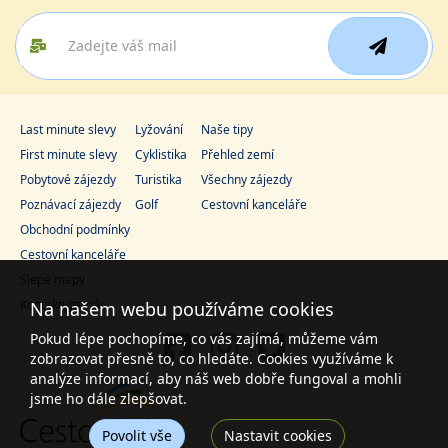
Last minute slevy
Lyžování
Naše tipy
First minute slevy
Cyklistika
Přehled zemí
Pobytové zájezdy
Turistika
Všechny zájezdy
Poznávací zájezdy
Golf
Cestovní kanceláře
Obchodní podmínky
Cestovní kanceláře
Slepé mapy
Kontaktujte nás
Na našem webu používáme cookies
Pokud lépe pochopíme, co vás zajímá, můžeme vám
zobrazovat přesně to, co hledáte. Cookies využíváme k
analýze informací, aby náš web dobře fungoval a mohli
jsme ho dále zlepšovat.
Povolit vše
Nastavit cookies