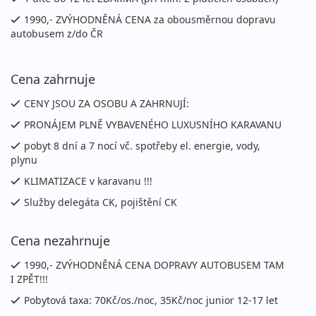
2 490 Kč
1990,- ZVÝHODNĚNÁ CENA za obousměrnou dopravu
vyprodáno
cena za 8 dní (7 nocí)
autobusem z/do ČR
12.09. - 19.09.2026
vlastní
Cena zahrnuje
sobota - sobota
vlastní
1 990 Kč
CENY JSOU ZA OSOBU A ZAHRNUJÍ:
vyprodáno
cena za 8 dní (7 nocí)
PRONÁJEM PLNĚ VYBAVENÉHO LUXUSNÍHO KARAVANU
19.09. - 26.09.2026
vlastní
pobyt 8 dní a 7 nocí vč. spotřeby el. energie, vody,
plynu
sobota - sobota
vlastní
KLIMATIZACE v karavanu !!!
1 690 Kč
vyprodáno
cena za 8 dní (7 nocí)
Služby delegáta CK, pojištění CK
Cena nezahrnuje
1990,- ZVÝHODNĚNÁ CENA DOPRAVY AUTOBUSEM TAM
I ZPĚT!!!
Pobytová taxa: 70Kč/os./noc, 35Kč/noc junior 12-17 let