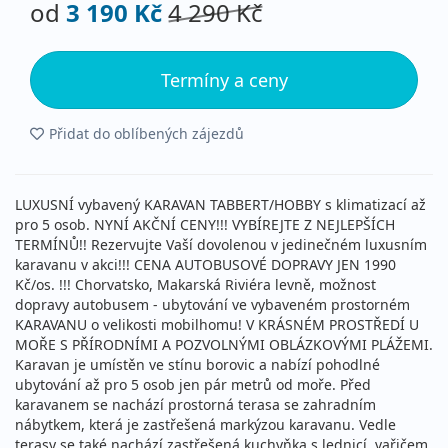
od
3 190 Kč
4 290 Kč
Termíny a ceny
Přidat do oblíbených zájezdů
LUXUSNÍ vybavený KARAVAN TABBERT/HOBBY s klimatizací až
pro 5 osob. NYNÍ AKČNÍ CENY!!! VYBÍREJTE Z NEJLEPŠÍCH
TERMÍNŮ!! Rezervujte Vaší dovolenou v jedinečném luxusním
karavanu v akci!!! CENA AUTOBUSOVÉ DOPRAVY JEN 1990
Kč/os. !!! Chorvatsko, Makarská Riviéra levně, možnost
dopravy autobusem - ubytování ve vybaveném prostorném
KARAVANU o velikosti mobilhomu! V KRÁSNÉM PROSTŘEDÍ U
MOŘE S PŘÍRODNÍMI A POZVOLNÝMI OBLÁZKOVÝMI PLÁŽEMI.
Karavan je umístěn ve stínu borovic a nabízí pohodlné
ubytování až pro 5 osob jen pár metrů od moře. Před
karavanem se nachází prostorná terasa se zahradním
nábytkem, která je zastřešená markýzou karavanu. Vedle
terasy se také nachází zastřešená kuchyňka s lednicí, vařičem,