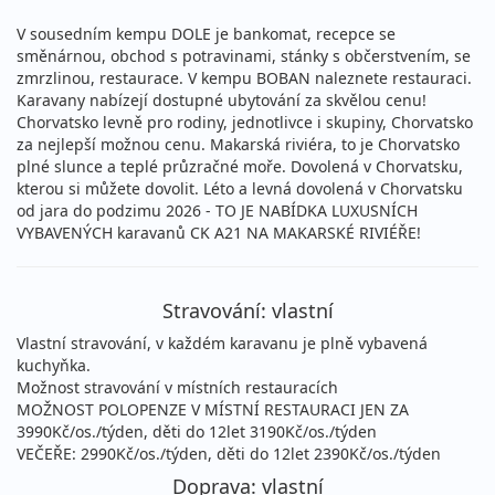
V sousedním kempu DOLE je bankomat, recepce se
směnárnou, obchod s potravinami, stánky s občerstvením, se
zmrzlinou, restaurace. V kempu BOBAN naleznete restauraci.
Karavany nabízejí dostupné ubytování za skvělou cenu!
Chorvatsko levně pro rodiny, jednotlivce i skupiny, Chorvatsko
za nejlepší možnou cenu. Makarská riviéra, to je Chorvatsko
plné slunce a teplé průzračné moře. Dovolená v Chorvatsku,
kterou si můžete dovolit. Léto a levná dovolená v Chorvatsku
od jara do podzimu 2026 - TO JE NABÍDKA LUXUSNÍCH
VYBAVENÝCH karavanů CK A21 NA MAKARSKÉ RIVIÉŘE!
Stravování: vlastní
Vlastní stravování, v každém karavanu je plně vybavená
kuchyňka.
Možnost stravování v místních restauracích
MOŽNOST POLOPENZE V MÍSTNÍ RESTAURACI JEN ZA
3990Kč/os./týden, děti do 12let 3190Kč/os./týden
VEČEŘE: 2990Kč/os./týden, děti do 12let 2390Kč/os./týden
Doprava: vlastní