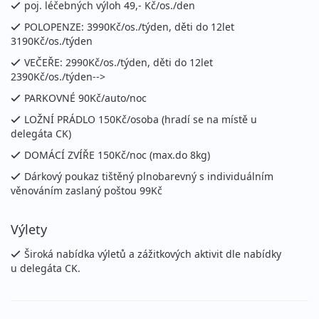
poj. léčebných výloh 49,- Kč/os./den
POLOPENZE: 3990Kč/os./týden, děti do 12let
3190Kč/os./týden
VEČEŘE: 2990Kč/os./týden, děti do 12let
2390Kč/os./týden-->
PARKOVNÉ 90Kč/auto/noc
LOŽNÍ PRÁDLO 150Kč/osoba (hradí se na místě u
delegáta CK)
DOMÁCÍ ZVÍŘE 150Kč/noc (max.do 8kg)
Dárkový poukaz tištěný plnobarevný s individuálním
věnováním zaslaný poštou 99Kč
Výlety
Široká nabídka výletů a zážitkových aktivit dle nabídky
u delegáta CK.