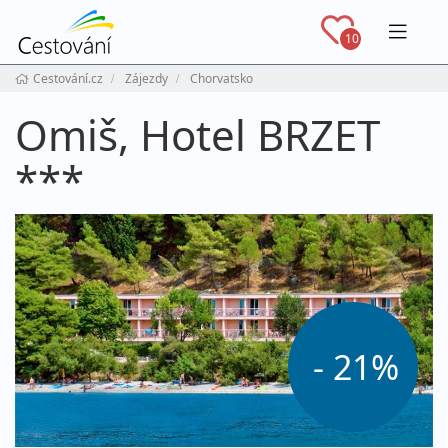
Navig
10
Cestování.cz
Zájezdy
Chorvatsko
Omiš, Hotel BRZET
***
- 21%