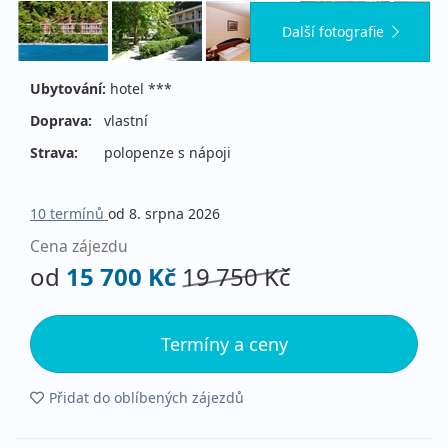
Další fotografie
Ubytování:
hotel ***
Doprava:
vlastní
Strava:
polopenze s nápoji
10 termínů
od 8. srpna 2026
Cena zájezdu
od
15 700 Kč
19 750 Kč
Termíny a ceny
Přidat do oblíbených zájezdů