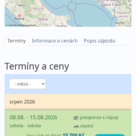
©
OpenStreetMap
contributors
Termíny
Informace o cenách
Popis zájezdu
Termíny a ceny
srpen 2026
08.08. - 15.08.2026
polopenze s nápoji
sobota - sobota
vlastní
15 700 Kč
Sleva 21%
19 750 Kč