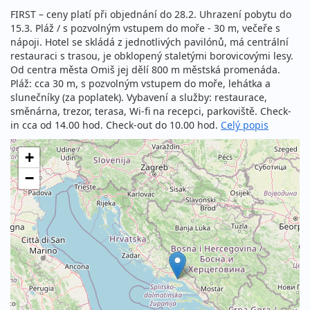
FIRST – ceny platí při objednání do 28.2. Uhrazení pobytu do
15.3. Pláž / s pozvolným vstupem do moře - 30 m, večeře s
nápoji. Hotel se skládá z jednotlivých pavilónů, má centrální
restauraci s trasou, je obklopený staletými borovicovými lesy.
Od centra města Omiš jej dělí 800 m městská promenáda.
Pláž: cca 30 m, s pozvolným vstupem do moře, lehátka a
slunečníky (za poplatek). Vybavení a služby: restaurace,
směnárna, trezor, terasa, Wi-fi na recepci, parkoviště. Check-
in cca od 14.00 hod. Check-out do 10.00 hod.
Celý popis
+
−