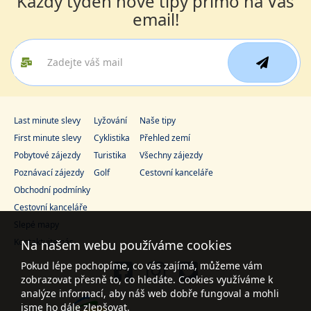
Každý týden nové tipy přímo na Váš
email!
Last minute slevy
Lyžování
Naše tipy
First minute slevy
Cyklistika
Přehled zemí
Pobytové zájezdy
Turistika
Všechny zájezdy
Poznávací zájezdy
Golf
Cestovní kanceláře
Obchodní podmínky
Cestovní kanceláře
Slepé mapy
Kontaktujte nás
Na našem webu používáme cookies
Pokud lépe pochopíme, co vás zajímá, můžeme vám
zobrazovat přesně to, co hledáte. Cookies využíváme k
analýze informací, aby náš web dobře fungoval a mohli
jsme ho dále zlepšovat.