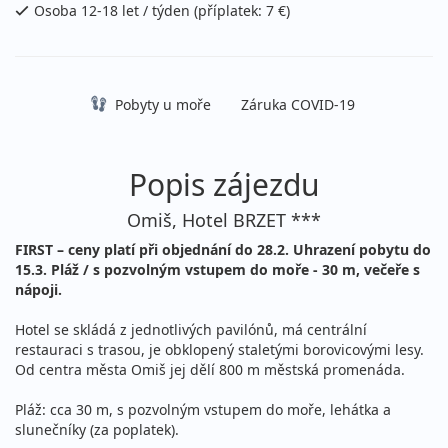
cena za 8 dní (7 nocí)
Osoba 12-18 let / týden (příplatek: 7 €)
říjen 2026
03.10. - 10.10.2026
polopenze s nápoji
Pobyty u moře
Záruka COVID-19
sobota - sobota
vlastní
6 850 Kč
Sleva 29%
9 650 Kč
Podrobnosti
Popis zájezdu
cena za 8 dní (7 nocí)
10.10. - 17.10.2026
Omiš, Hotel BRZET ***
polopenze s nápoji
sobota - sobota
vlastní
FIRST – ceny platí při objednání do 28.2. Uhrazení pobytu do
15.3. Pláž / s pozvolným vstupem do moře - 30 m, večeře s
6 850 Kč
Sleva 29%
9 650 Kč
nápoji.
Podrobnosti
cena za 8 dní (7 nocí)
Hotel se skládá z jednotlivých pavilónů, má centrální
restauraci s trasou, je obklopený staletými borovicovými lesy.
Od centra města Omiš jej dělí 800 m městská promenáda.
Pláž: cca 30 m, s pozvolným vstupem do moře, lehátka a
slunečníky (za poplatek).