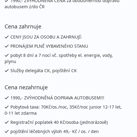
1990,- ZVÝHODNĚNÁ CENA za obousměrnou dopravu
autobusem z/do ČR
12.09. - 19.09.2026
vlastní
sobota - sobota
vlastní
Cena zahrnuje
1 590 Kč
vyprodáno
cena za 8 dní (7 nocí)
CENY JSOU ZA OSOBU A ZAHRNUJÍ:
PRONÁJEM PLNĚ VYBAVENÉHO STANU
19.09. - 26.09.2026
vlastní
pobyt 8 dní a 7 nocí vč. spotřeby el. energie, vody,
sobota - sobota
vlastní
plynu
990 Kč
Sleva 9%
1 090 Kč
Podrobnosti
Služby delegáta CK, pojištění CK
cena za 8 dní (7 nocí)
Cena nezahrnuje
1990,- ZVÝHODNĚNÁ DOPRAVA AUTOBUSEM!!!
Pobytová taxa: 70Kč/os./noc, 35Kč/noc junior 12-17 let,
0-11 let zdarma
Registrační poplatek 40 Kč/osoba (jednorázově)
pojištění léčebných výloh 49,- Kč / os. / den