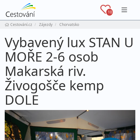
Navig
10
Cestování.cz
Zájezdy
Chorvatsko
Vybavený lux STAN U
MOŘE 2-6 osob
Makarská riv.
Živogošče kemp
DOLE