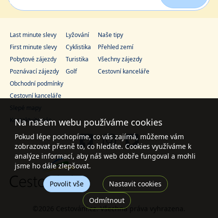
Last minute slevy
Lyžování
Naše tipy
First minute slevy
Cyklistika
Přehled zemí
Pobytové zájezdy
Turistika
Všechny zájezdy
Poznávací zájezdy
Golf
Cestovní kanceláře
Obchodní podmínky
Cestovní kanceláře
Slepé mapy
Kontaktujte nás
Na našem webu používáme cookies
Pokud lépe pochopíme, co vás zajímá, můžeme vám
zobrazovat přesně to, co hledáte. Cookies využíváme k
analýze informací, aby náš web dobře fungoval a mohli
jsme ho dále zlepšovat.
Povolit vše
Nastavit cookies
Odmítnout
©2026 Cestování.cz. Všechna práva vyhrazena.