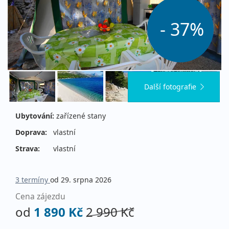
- 37%
Další fotografie
Ubytování:
zařízené stany
Doprava:
vlastní
Strava:
vlastní
3 termíny
od 29. srpna 2026
Cena zájezdu
od
1 890 Kč
2 990 Kč