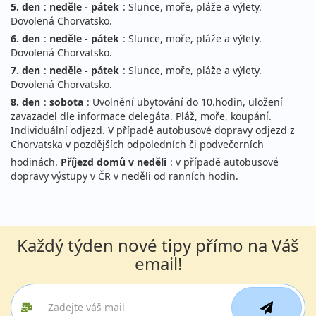
5. den
:
neděle - pátek
: Slunce, moře, pláže a výlety.
Dovolená Chorvatsko.
6. den
:
neděle - pátek
: Slunce, moře, pláže a výlety.
Dovolená Chorvatsko.
7. den
:
neděle - pátek
: Slunce, moře, pláže a výlety.
Dovolená Chorvatsko.
8. den
:
sobota
: Uvolnění ubytování do 10.hodin, uložení
zavazadel dle informace delegáta. Pláž, moře, koupání.
Individuální odjezd. V případě autobusové dopravy odjezd z
Chorvatska v pozdějších odpoledních či podvečerních
hodinách.
Příjezd domů v neděli
: v případě autobusové
dopravy výstupy v ČR v neděli od ranních hodin.
Každý týden nové tipy přímo na Váš
email!