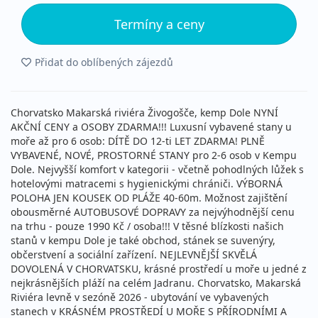
Termíny a ceny
Přidat do oblíbených zájezdů
Chorvatsko Makarská riviéra Živogošče, kemp Dole NYNÍ
AKČNÍ CENY a OSOBY ZDARMA!!! Luxusní vybavené stany u
moře až pro 6 osob: DÍTĚ DO 12-ti LET ZDARMA! PLNĚ
VYBAVENÉ, NOVÉ, PROSTORNÉ STANY pro 2-6 osob v Kempu
Dole. Nejvyšší komfort v kategorii - včetně pohodlných lůžek s
hotelovými matracemi s hygienickými chrániči. VÝBORNÁ
POLOHA JEN KOUSEK OD PLÁŽE 40-60m. Možnost zajištění
obousměrné AUTOBUSOVÉ DOPRAVY za nejvýhodnější cenu
na trhu - pouze 1990 Kč / osoba!!! V těsné blízkosti našich
stanů v kempu Dole je také obchod, stánek se suvenýry,
občerstvení a sociální zařízení. NEJLEVNĚJŠÍ SKVĚLÁ
DOVOLENÁ V CHORVATSKU, krásné prostředí u moře u jedné z
nejkrásnějších pláží na celém Jadranu. Chorvatsko, Makarská
Riviéra levně v sezóně 2026 - ubytování ve vybavených
stanech v KRÁSNÉM PROSTŘEDÍ U MOŘE S PŘÍRODNÍMI A