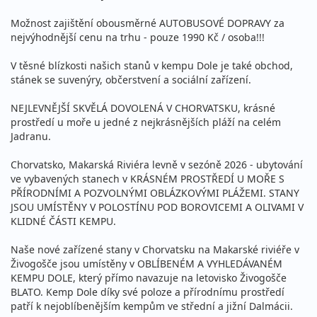
Možnost zajištění obousměrné AUTOBUSOVÉ DOPRAVY za
nejvýhodnější cenu na trhu - pouze 1990 Kč / osoba!!!
V těsné blízkosti našich stanů v kempu Dole je také obchod,
stánek se suvenýry, občerstvení a sociální zařízení.
NEJLEVNĚJŠÍ SKVĚLÁ DOVOLENÁ V CHORVATSKU, krásné
prostředí u moře u jedné z nejkrásnějších pláží na celém
Jadranu.
Chorvatsko, Makarská Riviéra levně v sezóně 2026 - ubytování
ve vybavených stanech v KRÁSNÉM PROSTŘEDÍ U MOŘE S
PŘÍRODNÍMI A POZVOLNÝMI OBLÁZKOVÝMI PLÁŽEMI. STANY
JSOU UMÍSTĚNY V POLOSTÍNU POD BOROVICEMI A OLIVAMI V
KLIDNÉ ČÁSTI KEMPU.
Naše nové zařízené stany v Chorvatsku na Makarské riviéře v
Živogošče jsou umístěny v OBLÍBENÉM A VYHLEDÁVANÉM
KEMPU DOLE, který přímo navazuje na letovisko Živogošče
BLATO. Kemp Dole díky své poloze a přírodnímu prostředí
patří k nejoblíbenějším kempům ve střední a jižní Dalmácii.