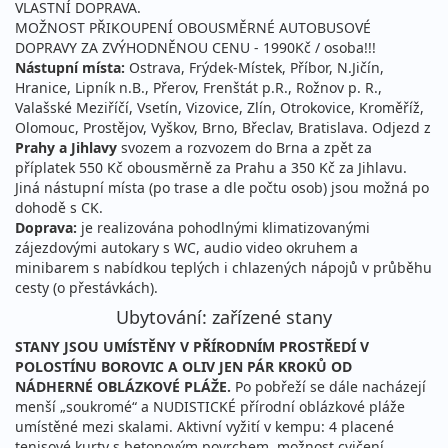
VLASTNÍ DOPRAVA.
MOŽNOST PŘIKOUPENÍ OBOUSMĚRNÉ AUTOBUSOVÉ
DOPRAVY ZA ZVÝHODNĚNOU CENU - 1990Kč / osoba!!!
Nástupní místa:
Ostrava, Frýdek-Místek, Příbor, N.Jičín,
Hranice, Lipník n.B., Přerov, Frenštát p.R., Rožnov p. R.,
Valašské Meziříčí, Vsetín, Vizovice, Zlín, Otrokovice, Kroměříž,
Olomouc, Prostějov, Vyškov, Brno, Břeclav, Bratislava. Odjezd z
Prahy a Jihlavy
svozem a rozvozem do Brna a zpět za
příplatek 550 Kč obousměrně za Prahu a 350 Kč za Jihlavu.
Jiná nástupní místa (po trase a dle počtu osob) jsou možná po
dohodě s CK.
Doprava:
je realizována pohodlnými klimatizovanými
zájezdovými autokary s WC, audio video okruhem a
minibarem s nabídkou teplých i chlazených nápojů v průběhu
cesty (o přestávkách).
Ubytování: zařízené stany
STANY JSOU UMÍSTĚNY V PŘÍRODNÍM PROSTŘEDÍ V
POLOSTÍNU BOROVIC A OLIV JEN PÁR KROKŮ OD
NÁDHERNÉ OBLÁZKOVÉ PLÁŽE.
Po pobřeží se dále nacházejí
menší „soukromé“ a NUDISTICKÉ přírodní oblázkové pláže
umístěné mezi skalami. Aktivní vyžití v kempu: 4 placené
tenisové kurty s betonovým povrchem, možnost cvičení