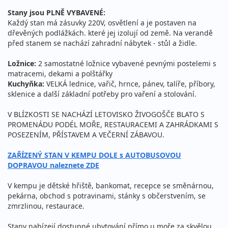
Stany jsou PLNĚ VYBAVENÉ:
Každý stan má zásuvky 220V, osvětlení a je postaven na
dřevěných podlážkách. které jej izolují od země. Na verandě
před stanem se nachází zahradní nábytek - stůl a židle.
Ložnice:
2 samostatné ložnice vybavené pevnými postelemi s
matracemi, dekami a polštářky
Kuchyňka:
VELKÁ lednice, vařič, hrnce, pánev, talíře, příbory,
sklenice a další základní potřeby pro vaření a stolování.
V BLÍZKOSTI SE NACHÁZÍ LETOVISKO ŽIVOGOŠČE BLATO S
PROMENÁDU PODÉL MOŘE, RESTAURACEMI A ZAHRÁDKAMI S
POSEZENÍM, PŘÍSTAVEM A VEČERNÍ ZÁBAVOU.
ZAŘÍZENÝ STAN V KEMPU DOLE s AUTOBUSOVOU
DOPRAVOU naleznete ZDE
V kempu je dětské hřiště, bankomat, recepce se směnárnou,
pekárna, obchod s potravinami, stánky s občerstvením, se
zmrzlinou, restaurace.
Stany nabízejí dostupné ubytování přímo u moře za skvělou