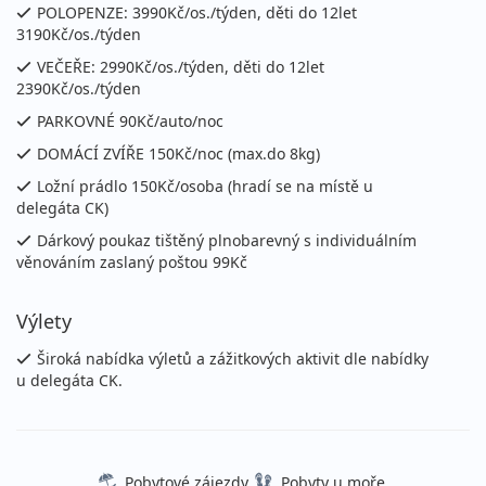
POLOPENZE: 3990Kč/os./týden, děti do 12let
3190Kč/os./týden
VEČEŘE: 2990Kč/os./týden, děti do 12let
2390Kč/os./týden
PARKOVNÉ 90Kč/auto/noc
DOMÁCÍ ZVÍŘE 150Kč/noc (max.do 8kg)
Ložní prádlo 150Kč/osoba (hradí se na místě u
delegáta CK)
Dárkový poukaz tištěný plnobarevný s individuálním
věnováním zaslaný poštou 99Kč
Výlety
Široká nabídka výletů a zážitkových aktivit dle nabídky
u delegáta CK.
Pobytové zájezdy
Pobyty u moře