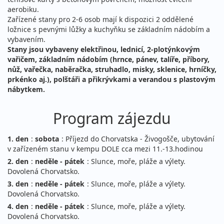
aerobiku.
Zařízené stany pro 2-6 osob mají k dispozici 2 oddělené
ložnice s pevnými lůžky a kuchyňku se základním nádobím a
vybavením.
Stany jsou vybaveny elektřinou, lednicí, 2-plotýnkovým
vařičem, základním nádobím (hrnce, pánev, talíře, příbory,
nůž, vařečka, naběračka, struhadlo, misky, sklenice, hrníčky,
prkénko aj.), polštáři a přikrývkami a verandou s plastovým
nábytkem.
Program zájezdu
1. den
:
sobota
: Příjezd do Chorvatska - Živogošče, ubytování
v zařízeném stanu v kempu DOLE cca mezi 11.-13.hodinou
2. den
:
neděle - pátek
: Slunce, moře, pláže a výlety.
Dovolená Chorvatsko.
3. den
:
neděle - pátek
: Slunce, moře, pláže a výlety.
Dovolená Chorvatsko.
4. den
:
neděle - pátek
: Slunce, moře, pláže a výlety.
Dovolená Chorvatsko.