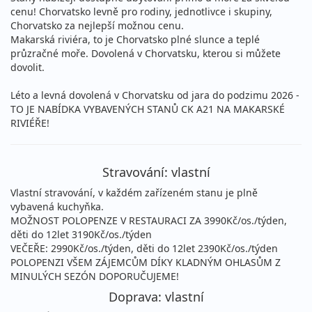
cenu! Chorvatsko levně pro rodiny, jednotlivce i skupiny,
Chorvatsko za nejlepší možnou cenu.
Makarská riviéra, to je Chorvatsko plné slunce a teplé
průzračné moře. Dovolená v Chorvatsku, kterou si můžete
dovolit.
Léto a levná dovolená v Chorvatsku od jara do podzimu 2026 -
TO JE NABÍDKA VYBAVENÝCH STANŮ CK A21 NA MAKARSKÉ
RIVIÉŘE!
Stravování: vlastní
Vlastní stravování, v každém zařízeném stanu je plně
vybavená kuchyňka.
MOŽNOST POLOPENZE V RESTAURACI ZA 3990Kč/os./týden,
děti do 12let 3190Kč/os./týden
VEČEŘE: 2990Kč/os./týden, děti do 12let 2390Kč/os./týden
POLOPENZI VŠEM ZÁJEMCŮM DÍKY KLADNÝM OHLASŮM Z
MINULÝCH SEZÓN DOPORUČUJEME!
Doprava: vlastní