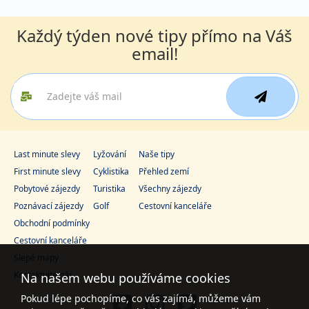
Každý týden nové tipy přímo na Váš
email!
Last minute slevy
Lyžování
Naše tipy
First minute slevy
Cyklistika
Přehled zemí
Pobytové zájezdy
Turistika
Všechny zájezdy
Poznávací zájezdy
Golf
Cestovní kanceláře
Obchodní podmínky
Cestovní kanceláře
Slepé mapy
Kontaktujte nás
Na našem webu používáme cookies
Pokud lépe pochopíme, co vás zajímá, můžeme vám