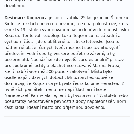
dovolenou.
Destinace:
Rogoznica je sídlo i zátoka 25 km jižně od Šibeniku.
Sídlo se rozkládá nejen na pevnině, ale i na poloostrově, který
vznikl v 19. století vybudováním náspu k původnímu ostrůvku
Kopara. Tento val rozděluje Luku Rogoznicu na západní a
východní část. Jde o oblíbené turistické letovisko. Jsou tu
nádherné pláže různých typů, možnost sportovního vyžití –
především vodní sporty, veškeré potřebné zázemí, trhy,
pizzerie atd. Nachází se zde největší „profesionální“ přístav
pro soukromé jachty a plachetnice nazvaný Marina Frapa,
který nabízí více než 500 pozic k zakotvení. Místo bylo
osídleno již v dávných dobách. Mnozí archeologové se
domnívají, že Rogoznica je bývalá řecká kolonie Heraclea. Z
nynějších památek jmenujme například farní kostel
Nanebevzetí Panny Marie, jenž byl vystavěn v 17. století nebo
pozůstatky nedostavěné pevnosti z doby napoleonské v horní
části sídla. Ideální místo pro příjemnou dovolenou.