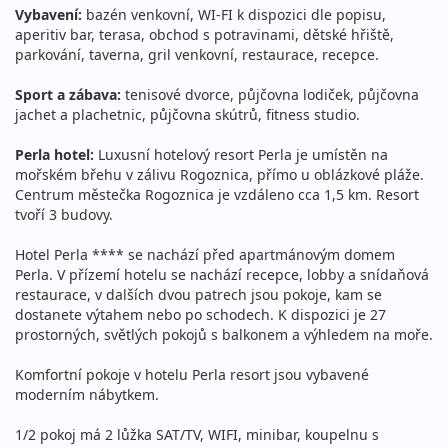
Vybavení:
bazén venkovní, WI-FI k dispozici dle popisu,
aperitiv bar, terasa, obchod s potravinami, dětské hřiště,
parkování, taverna, gril venkovní, restaurace, recepce.
Sport a zábava:
tenisové dvorce, půjčovna lodiček, půjčovna
jachet a plachetnic, půjčovna skútrů, fitness studio.
Perla hotel:
Luxusní hotelový resort Perla je umístěn na
mořském břehu v zálivu Rogoznica, přímo u oblázkové pláže.
Centrum městečka Rogoznica je vzdáleno cca 1,5 km. Resort
tvoří 3 budovy.
Hotel Perla **** se nachází před apartmánovým domem
Perla. V přízemí hotelu se nachází recepce, lobby a snídaňová
restaurace, v dalších dvou patrech jsou pokoje, kam se
dostanete výtahem nebo po schodech. K dispozici je 27
prostorných, světlých pokojů s balkonem a výhledem na moře.
Komfortní pokoje v hotelu Perla resort jsou vybavené
moderním nábytkem.
1/2 pokoj má 2 lůžka SAT/TV, WIFI, minibar, koupelnu s