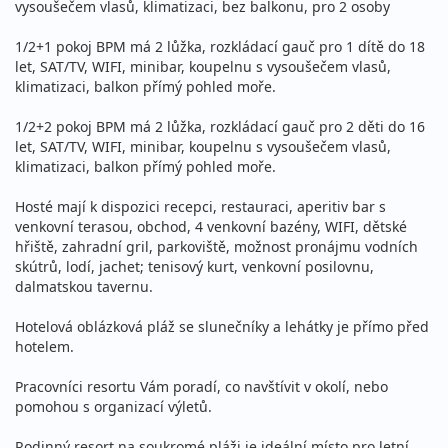
vysoušečem vlasů, klimatizaci, bez balkonu, pro 2 osoby
1/2+1 pokoj BPM má 2 lůžka, rozkládací gauč pro 1 dítě do 18
let, SAT/TV, WIFI, minibar, koupelnu s vysoušečem vlasů,
klimatizaci, balkon přímý pohled moře.
1/2+2 pokoj BPM má 2 lůžka, rozkládací gauč pro 2 děti do 16
let, SAT/TV, WIFI, minibar, koupelnu s vysoušečem vlasů,
klimatizaci, balkon přímý pohled moře.
Hosté mají k dispozici recepci, restauraci, aperitiv bar s
venkovní terasou, obchod, 4 venkovní bazény, WIFI, dětské
hřiště, zahradní gril, parkoviště, možnost pronájmu vodních
skútrů, lodí, jachet; tenisový kurt, venkovní posilovnu,
dalmatskou tavernu.
Hotelová oblázková pláž se slunečníky a lehátky je přímo před
hotelem.
Pracovníci resortu Vám poradí, co navštívit v okolí, nebo
pomohou s organizací výletů.
Rodinný resort na soukromé pláži je ideální místo pro letní