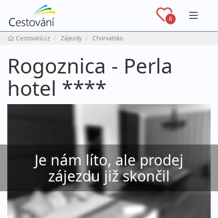
Navig
6
Cestování.cz
Zájezdy
Chorvatsko
Rogoznica - Perla
hotel ****
Je nám líto, ale prodej
zájezdu již skončil