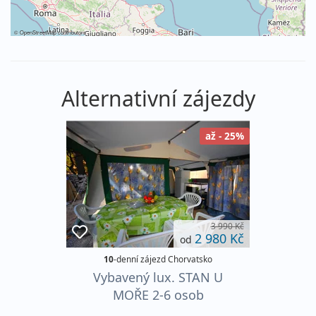
©
OpenStreetMap
contributors
Alternativní zájezdy
až - 25%
3 990 Kč
2 980 Kč
od
10
-denní zájezd Chorvatsko
Vybavený lux. STAN U
MOŘE 2-6 osob
AUTOBUSEM! kemp Dole,