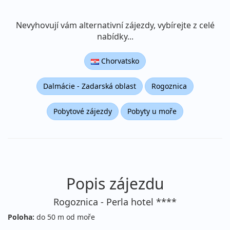
Makarská riviéra Živogošče
Nevyhovují vám alternativní zájezdy, vybírejte z celé
nabídky...
Chorvatsko
Dalmácie - Zadarská oblast
Rogoznica
Pobytové zájezdy
Pobyty u moře
Popis zájezdu
Rogoznica - Perla hotel ****
Poloha:
do 50 m od moře