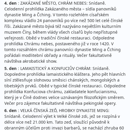
4. den
: ZAKÁZANÉ MĚSTO, CHRÁM NEBES: Snídaně.
Celodenní prohlídka Zakázaného města – sídla panovníků
dynastie Ming a Čching. V tomto rozlehlém císařském
komplexu vládlo 24 panovníků po více než 500 let celé čínské
říši. Zakázané město bývá též nazýváno největším kulturním
muzeem Číny, během vlády všech císařů bylo nepřístupné
veřejnosti. Oběd v tradiční čínské restauraci. Odpoledne
prohlídka Chrámu nebes, postaveného již v roce 1420. V
tomto rozsáhlém chrámu panovníci dynastie Ming a Čching
pořádali modlitební obřady a rituály. Večer fakultativně
návštěva akrobatické show.
5. den
: LAMAISTICKÝ A KONFUCIŮV CHRÁM: Snídaně.
Dopoledne prohlídka lamaistického kláštera. Jeho pět hlavních
síní ztělesňuje slohovou směsici chánských, mongolských a
tibetských prvků. Oběd v typické čínské restauraci. Odpoledne
prohlídka Konfuciova chrámu, zakladatele konfucianismu,
který je v Číně dodnes velice uznávaným filozofickým směrem.
Večer pro zájemce fakultativně návštěva pekingské opery.
6. den
: VELKÁ ČÍNSKÁ ZEĎ, HROBKY DYNASTIE MING:
Snídaně. Celodenní výlet k Velké čínské zdi, jež se rozpíná v
délce více než 21.000 km. Tato zeď, sloužící původně k
obranným účelům proti invazi barbarů, se nachází zhruba 60