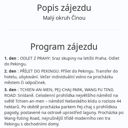
Popis zájezdu
Malý okruh Čínou
Program zájezdu
1. den
: ODLET Z PRAHY: Sraz skupiny na letišti Praha. Odlet
do Pekingu.
2. den
: PŘÍLET DO PEKINGU: Přílet do Pekingu. Transfer do
hotelu, ubytování. Večer individuální volno na procházku
městem či odpočinek.
3. den
: TCHIEN-AN-MEN, PEJ-CHAJ PARK, WANG FU TING
ROAD: Snídaně. Celodenní prohlídka největšího náměstí na
světě Tchien-an-men – náměstí Nebeského klidu o rozloze 44
hektarů. Po obědě procházka parkem Pej-chaj s prohlídkou
pagody, postavené na ostrově uprostřed laguny. Procházka po
Wang-futing Road, nejrušnější třídě moderního cen tra
Pekingu s obchodními domy.