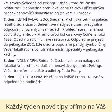
km severovýchodně od Pekingu. Oběd v tradiční čínské
restauraci. Odpoledne prohlídka jedné ze dvou přístupných
hrobek panovníků dynastie Ming (celkem 13 hrobek).
7. den
: LETNÍ PALÁC, ZOO: Snídaně. Prohlídka Letního paláce,
letního sídla císařů. Během své vlády zde císaři přebývali a
odpočívali v rozlehlých zahradách. Prohlédnete si i známou
Loď čistoty a klidu – Mramorovou loď císařovny Cch’-si z roku
1888. Oběd v tradiční čínské restauraci. Odpoledne přejezd
do pekingské ZOO, kde uvidíte populární pandy, symbol Číny.
Večer fakultativně ochutnávka místní speciality – pekingské
kachny.
8. den
: VOLNÝ DEN: Snídaně. Osobní volno na nákupy či
fakultativní prohlídku dalších nenavštívených míst Pekingu.
Večer transfer na letiště a odlet zpět do Prahy.
9. den
: PŘÍLET DO PRAHY: Přílet na letiště Praha - Ruzyně v
odpoledních hodinách.
Každý týden nové tipy přímo na Váš