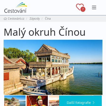
Navig
7
Cestování.cz
Zájezdy
Čína
Malý okruh Čínou
Další fotografie