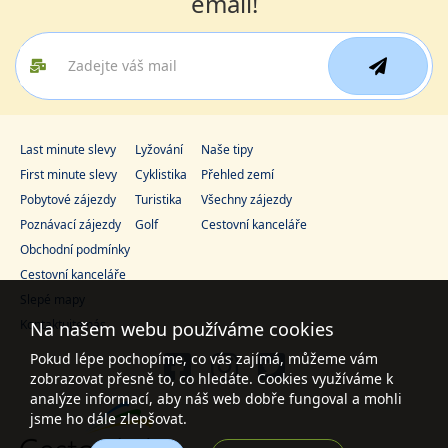
email!
Last minute slevy
Lyžování
Naše tipy
First minute slevy
Cyklistika
Přehled zemí
Pobytové zájezdy
Turistika
Všechny zájezdy
Poznávací zájezdy
Golf
Cestovní kanceláře
Obchodní podmínky
Cestovní kanceláře
Slepé mapy
Kontaktujte nás
Na našem webu používáme cookies
Pokud lépe pochopíme, co vás zajímá, můžeme vám
zobrazovat přesně to, co hledáte. Cookies využíváme k
analýze informací, aby náš web dobře fungoval a mohli
jsme ho dále zlepšovat.