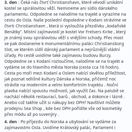
3. den
: Čeká nás čtvrť Christianshavn, které vévodí unikátní
kostel se spirálovitou věží. Nemineme ani sídlo dánského
parlamentu. Odpoledne se nalodíme na trajekt a vyrazíme na
cestu do Osla. Naše poslední dopoledne v Kodani strávíme ve
čtvrti Christianshavn , která si vysloužila přezdívku „kodaňské
Benátky“. Místní zajímavostí je kostel Vor Frelsers Kirke , který
je známý svou spirálovitou věží s vnějšími schody. Přes most
se pak dostaneme k monumentálnímu paláci Christiansborg
Slot, ve kterém sídlí dánský parlament a nejrůznější vládní
úřady. Po cestě uvidíme také zajímavou budovu Burzy.
Odpoledne se s Kodaní rozloučíme, nalodíme se na trajekt a
vydáme se do hlavního města Norska (cesta cca 16 hodin).
Cesta po moři mezi Kodaní a Oslem nabízí skvělou příležitost,
jak poznat odlišné kultury Dánska a Norska, přičemž noc
strávíte na moderním a velmi komfortním trajektu . Noční
plavba nabízí spoustu možností, jak využít čas. Na palubě se
nachází několik restaurací, barů , obchod, a dokonce i lázně .
Anebo což takhle užít si nákupy bez DPH? Navštívit můžete
prodejnu Sea Shop , kde bez DPH pořídíte vše od kosmetiky
přes módu až po suvenýry .
4. den
: Po příjezdu do Norska a ubytování se vydáme za
zajímavostmi Osla. Uvidíme Královský palác, Parlament i