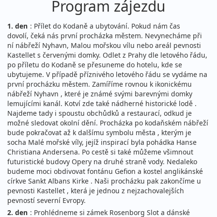
Program zájezdu
1. den
: Přílet do Kodaně a ubytování. Pokud nám čas
dovolí, čeká nás první procházka městem. Nevynecháme při
ní nábřeží Nyhavn, Malou mořskou vílu nebo areál pevnosti
Kastellet s červenými domky. Odlet z Prahy dle letového řádu,
po příletu do Kodaně se přesuneme do hotelu, kde se
ubytujeme. V případě příznivého letového řádu se vydáme na
první procházku městem. Zamíříme rovnou k ikonickému
nábřeží Nyhavn , které je známé svými barevnými domky
lemujícími kanál. Kotví zde také nádherné historické lodě .
Najdeme tady i spoustu obchůdků a restaurací, odkud je
možné sledovat okolní dění. Procházka po kodaňském nábřeží
bude pokračovat až k dalšímu symbolu města , kterým je
socha Malé mořské víly, jejíž inspirací byla pohádka Hanse
Christiana Andersena. Po cestě si také můžeme všimnout
futuristické budovy Opery na druhé straně vody. Nedaleko
budeme moci obdivovat fontánu Gefion a kostel anglikánské
církve Sankt Albans Kirke . Naši procházku pak zakončíme u
pevnosti Kastellet , která je jednou z nejzachovalejších
pevností severní Evropy.
2. den
: Prohlédneme si zámek Rosenborg Slot a dánské