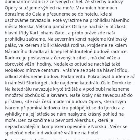
dominantní radnici z červených cihel. Ze střechy budovy
Opery si užijeme výhled na moře. V ranních hodinách
dorazíme do Osla a přesuneme se do hotelu, kde si
uschováme zavazadla. Poté vyrazíme na prohlídku hlavního
města Norska. Většina památek Osla se nachází v blízkosti
hlavní třídy Karl Johans Gate , a proto právě zde naši
prohlídku začneme. Na severním konci najdeme Královský
palác, ve kterém sídlí královská rodina. Projdeme se kolem
Národního divadla až k nepřehlédnutelné budově radnice.
Radnice je postavena z červených cihel , má dvě věže a
obrovské věžní hodiny. Nedaleko odtud se nachází také
Nobelovo mírové centrum . Vrátíme se zpět na hlavní třídu,
odkud zhlédneme budovu Parlamentu. Pokračovat budeme až
k náměstí Stortorget , kde najdeme katedrálu Oslo Domkirke .
Na katedrálu navazuje kryté tržiště a v podloubí nalezneme
množství obchůdků a kaváren. Naše kroky nás zavedou až do
přístavu, kde nás čeká moderní budova Opery, která svým
tvarem připomíná ledovou kru potápějící se do fjordu a z
vyhlídky na její střeše se nám naskytne krásný pohled na
moře. Den zakončíme u pevnosti Akershus , která je
nejzachovalejším komplexem opevnění v Norsku . Večer se
společně nebo individuálně vrátíme na hotel.