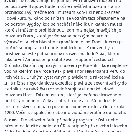
5. den
: Dnešek věnujeme jedinečným norským muzeím na
poloostrově Bygdoy. Bude možné navštívit muzeum Fram s
prohlídkou výjimečné lodi, muzeum Kon-Tiki nebo skanzen
lidové kultury. Ráno po snídani se vodním taxi přesuneme na
poloostrov Bygdoy, kde se nachází několik unikátních muzeí ,
které si můžeme prohlédnout. Jedním z nejzajímavějších je
muzeum Fram , které je věnované norským polárním
výpravám, a jeho hlavním exponátem je loď Fram , kterou je
možné si projít a podrobně prohlédnout. K muzeu byla
přistavěna ještě jedna budova zasvěcená lodi Gjøa , kterou
jako první Amundsen proplul Severozápadní cestou od
Grónska. Dalším zajímavým muzeem je Kon-Tiki , kde najdeme
vor, na kterém se v roce 1947 plavil Thor Heyerdahl z Peru do
Polynésie . Druhým vystaveným plavidlem je rákosová loď Ra
II , s níž se Heyerdahlova expedice plavila ze severní Afriky do
Karibiku. Za návštěvu rozhodně stojí také norské lidové
muzeum Norsk Folkemuseum , které je tvořeno skanzenem
pod širým nebem . Celý areál zahrnuje asi 160 budov . K
místním skvostům patří původní roubený kostel z Golu z roku
1200. Večer se společně nebo individuálně vrátíme do hotelu.
6. den
: Dle letového řádu případný program v Oslu nebo
přesun na letiště a odlet do ČR. V případě příznivého letového
řádu bude možnost prohlédnout si Vigelandův park nebo