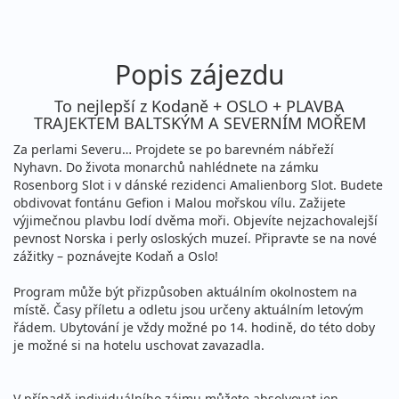
Popis zájezdu
To nejlepší z Kodaně + OSLO + PLAVBA
TRAJEKTEM BALTSKÝM A SEVERNÍM MOŘEM
Za perlami Severu… Projdete se po barevném nábřeží
Nyhavn. Do života monarchů nahlédnete na zámku
Rosenborg Slot i v dánské rezidenci Amalienborg Slot. Budete
obdivovat fontánu Gefion i Malou mořskou vílu. Zažijete
výjimečnou plavbu lodí dvěma moři. Objevíte nejzachovalejší
pevnost Norska i perly osloských muzeí. Připravte se na nové
zážitky – poznávejte Kodaň a Oslo!
Program může být přizpůsoben aktuálním okolnostem na
místě. Časy příletu a odletu jsou určeny aktuálním letovým
řádem. Ubytování je vždy možné po 14. hodině, do této doby
je možné si na hotelu uschovat zavazadla.
V případě individuálního zájmu můžete absolvovat jen