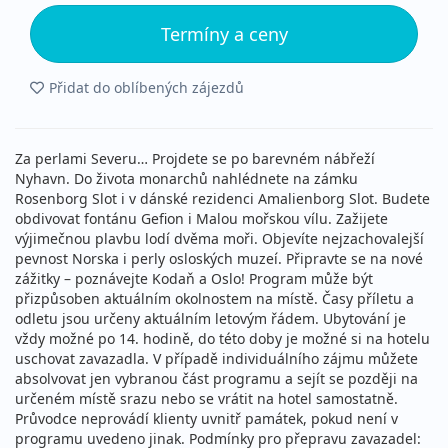
Termíny a ceny
Přidat do oblíbených zájezdů
Za perlami Severu… Projdete se po barevném nábřeží
Nyhavn. Do života monarchů nahlédnete na zámku
Rosenborg Slot i v dánské rezidenci Amalienborg Slot. Budete
obdivovat fontánu Gefion i Malou mořskou vílu. Zažijete
výjimečnou plavbu lodí dvěma moři. Objevíte nejzachovalejší
pevnost Norska i perly osloských muzeí. Připravte se na nové
zážitky – poznávejte Kodaň a Oslo! Program může být
přizpůsoben aktuálním okolnostem na místě. Časy příletu a
odletu jsou určeny aktuálním letovým řádem. Ubytování je
vždy možné po 14. hodině, do této doby je možné si na hotelu
uschovat zavazadla. V případě individuálního zájmu můžete
absolvovat jen vybranou část programu a sejít se později na
určeném místě srazu nebo se vrátit na hotel samostatně.
Průvodce neprovádí klienty uvnitř památek, pokud není v
programu uvedeno jinak. Podmínky pro přepravu zavazadel: