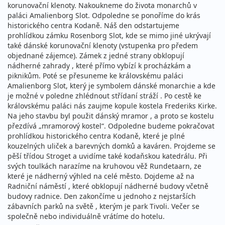
korunovační klenoty. Nakoukneme do života monarchů v
paláci Amalienborg Slot. Odpoledne se ponoříme do krás
historického centra Kodaně. Náš den odstartujeme
prohlídkou zámku Rosenborg Slot, kde se mimo jiné ukrývají
také dánské korunovační klenoty (vstupenka pro předem
objednané zájemce). Zámek z jedné strany obklopují
nádherné zahrady , které přímo vybízí k procházkám a
piknikům. Poté se přesuneme ke královskému paláci
Amalienborg Slot, který je symbolem dánské monarchie a kde
je možné v poledne zhlédnout střídaní stráží . Po cestě ke
královskému paláci nás zaujme kopule kostela Frederiks Kirke.
Na jeho stavbu byl použit dánský mramor , a proto se kostelu
přezdívá „mramorový kostel“. Odpoledne budeme pokračovat
prohlídkou historického centra Kodaně, které je plné
kouzelných uliček a barevných domků a kaváren. Projdeme se
pěší třídou Stroget a uvidíme také kodaňskou katedrálu. Při
svých toulkách narazíme na kruhovou věž Rundetaarn, ze
které je nádherný výhled na celé město. Dojdeme až na
Radniční náměstí , které obklopují nádherné budovy včetně
budovy radnice. Den zakončíme u jednoho z nejstarších
zábavních parků na světě , kterým je park Tivoli. Večer se
společně nebo individuálně vrátíme do hotelu.