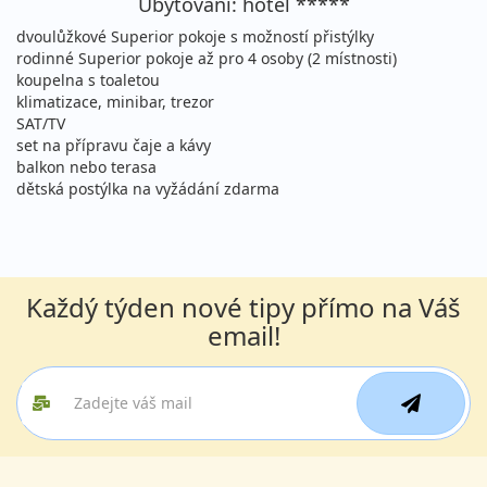
Ubytování: hotel *****
29.08. - 05.09.2026
ultra all inclusive
dvoulůžkové Superior pokoje s možností přistýlky
rodinné Superior pokoje až pro 4 osoby (2 místnosti)
sobota - sobota
letecky (Praha)
koupelna s toaletou
27 190 Kč
Sleva 8%
29 590 Kč
klimatizace, minibar, trezor
Podrobnosti
cena za 8 dní (7 nocí)
SAT/TV
set na přípravu čaje a kávy
29.08. - 05.09.2026
ultra all inclusive
balkon nebo terasa
dětská postýlka na vyžádání zdarma
sobota - sobota
letecky (Brno)
27 190 Kč
Sleva 8%
29 590 Kč
Podrobnosti
cena za 8 dní (7 nocí)
29.08. - 05.09.2026
ultra all inclusive
Každý týden nové tipy přímo na Váš
sobota - sobota
letecky (Ostrava)
email!
27 190 Kč
Sleva 8%
29 590 Kč
Podrobnosti
cena za 8 dní (7 nocí)
29.08. - 08.09.2026
ultra all inclusive
sobota - úterý
letecky (Praha)
32 690 Kč
Sleva 8%
35 490 Kč