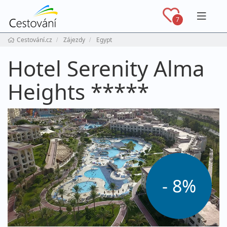
Navig
7
Cestování.cz
Zájezdy
Egypt
Hotel Serenity Alma
Heights *****
- 8%