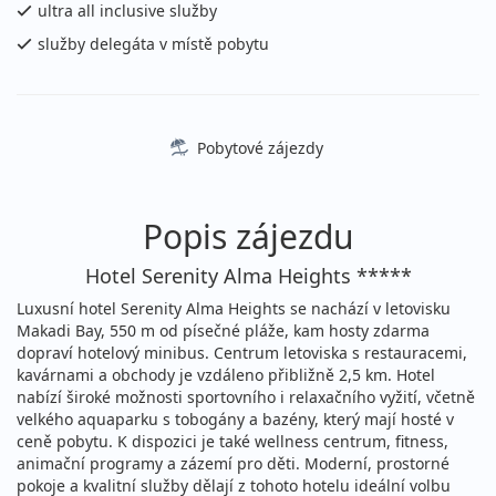
27 190 Kč
Sleva 8%
29 590 Kč
ultra all inclusive služby
Podrobnosti
cena za 8 dní (7 nocí)
služby delegáta v místě pobytu
15.08. - 25.08.2026
ultra all inclusive
sobota - úterý
letecky (Praha)
32 690 Kč
Sleva 8%
35 490 Kč
Pobytové zájezdy
Podrobnosti
cena za 11 dní (10 nocí)
15.08. - 26.08.2026
ultra all inclusive
Popis zájezdu
sobota - středa
letecky (Praha)
34 490 Kč
Sleva 8%
37 490 Kč
Hotel Serenity Alma Heights *****
Podrobnosti
cena za 12 dní (11 nocí)
Luxusní hotel Serenity Alma Heights se nachází v letovisku
15.08. - 26.08.2026
Makadi Bay, 550 m od písečné pláže, kam hosty zdarma
ultra all inclusive
dopraví hotelový minibus. Centrum letoviska s restauracemi,
sobota - středa
letecky (Ostrava)
kavárnami a obchody je vzdáleno přibližně 2,5 km. Hotel
nabízí široké možnosti sportovního i relaxačního vyžití, včetně
34 490 Kč
Sleva 8%
37 490 Kč
Podrobnosti
velkého aquaparku s tobogány a bazény, který mají hosté v
cena za 12 dní (11 nocí)
ceně pobytu. K dispozici je také wellness centrum, fitness,
15.08. - 27.08.2026
animační programy a zázemí pro děti. Moderní, prostorné
ultra all inclusive
pokoje a kvalitní služby dělají z tohoto hotelu ideální volbu
sobota - čtvrtek
letecky (Brno)