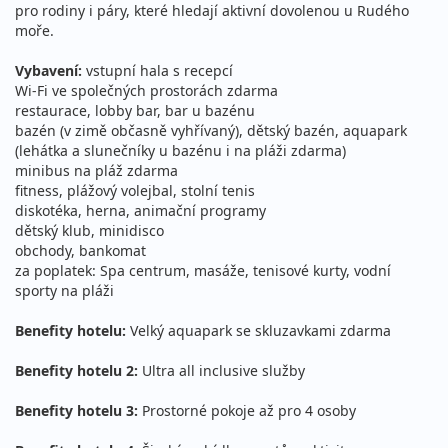
pro rodiny i páry, které hledají aktivní dovolenou u Rudého
34 490 Kč
moře.
Sleva 8%
37 490 Kč
Podrobnosti
cena za 13 dní (12 nocí)
Vybavení:
vstupní hala s recepcí
22.08. - 29.08.2026
Wi-Fi ve společných prostorách zdarma
ultra all inclusive
restaurace, lobby bar, bar u bazénu
sobota - sobota
letecky (Praha)
bazén (v zimě občasně vyhřívaný), dětský bazén, aquapark
27 190 Kč
(lehátka a slunečníky u bazénu i na pláži zdarma)
Sleva 8%
29 590 Kč
Podrobnosti
minibus na pláž zdarma
cena za 8 dní (7 nocí)
fitness, plážový volejbal, stolní tenis
22.08. - 29.08.2026
ultra all inclusive
diskotéka, herna, animační programy
dětský klub, minidisco
sobota - sobota
letecky (Brno)
obchody, bankomat
27 190 Kč
za poplatek: Spa centrum, masáže, tenisové kurty, vodní
Sleva 8%
29 590 Kč
Podrobnosti
cena za 8 dní (7 nocí)
sporty na pláži
22.08. - 29.08.2026
ultra all inclusive
Benefity hotelu:
Velký aquapark se skluzavkami zdarma
sobota - sobota
letecky (Ostrava)
Benefity hotelu 2:
Ultra all inclusive služby
27 190 Kč
Sleva 8%
29 590 Kč
Podrobnosti
cena za 8 dní (7 nocí)
Benefity hotelu 3:
Prostorné pokoje až pro 4 osoby
22.08. - 01.09.2026
ultra all inclusive