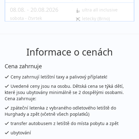
08.08. - 20.08.2026
ultra all inclusive
sobota - čtvrtek
letecky (Brno)
48 890 Kč
vyprodáno
cena za 13 dní (12 nocí)
15.08. - 22.08.2026
ultra all inclusive
Informace o cenách
sobota - sobota
letecky (Praha)
Cena zahrnuje
27 190 Kč
Sleva 8%
29 590 Kč
Podrobnosti
cena za 8 dní (7 nocí)
Ceny zahrnují letištní taxy a palivový příplatek!
15.08. - 22.08.2026
ultra all inclusive
Uvedené ceny jsou na osobu. Dětská cena se týká dětí,
které jsou ubytovány minimálně se 2 dospělými osobami.
sobota - sobota
letecky (Brno)
Cena zahrnuje:
27 190 Kč
Sleva 8%
29 590 Kč
Podrobnosti
zpáteční letenka z vybraného odletového letiště do
cena za 8 dní (7 nocí)
Hurghady a zpět (včetně všech poplatků)
15.08. - 22.08.2026
ultra all inclusive
transfer autobusem z letiště do místa pobytu a zpět
sobota - sobota
letecky (Ostrava)
ubytování