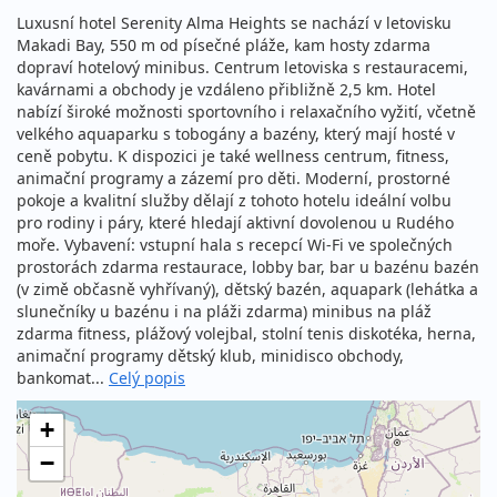
Luxusní hotel Serenity Alma Heights se nachází v letovisku
Makadi Bay, 550 m od písečné pláže, kam hosty zdarma
dopraví hotelový minibus. Centrum letoviska s restauracemi,
kavárnami a obchody je vzdáleno přibližně 2,5 km. Hotel
nabízí široké možnosti sportovního i relaxačního vyžití, včetně
velkého aquaparku s tobogány a bazény, který mají hosté v
ceně pobytu. K dispozici je také wellness centrum, fitness,
animační programy a zázemí pro děti. Moderní, prostorné
pokoje a kvalitní služby dělají z tohoto hotelu ideální volbu
pro rodiny i páry, které hledají aktivní dovolenou u Rudého
moře. Vybavení: vstupní hala s recepcí Wi-Fi ve společných
prostorách zdarma restaurace, lobby bar, bar u bazénu bazén
(v zimě občasně vyhřívaný), dětský bazén, aquapark (lehátka a
slunečníky u bazénu i na pláži zdarma) minibus na pláž
zdarma fitness, plážový volejbal, stolní tenis diskotéka, herna,
animační programy dětský klub, minidisco obchody,
bankomat...
Celý popis
+
−