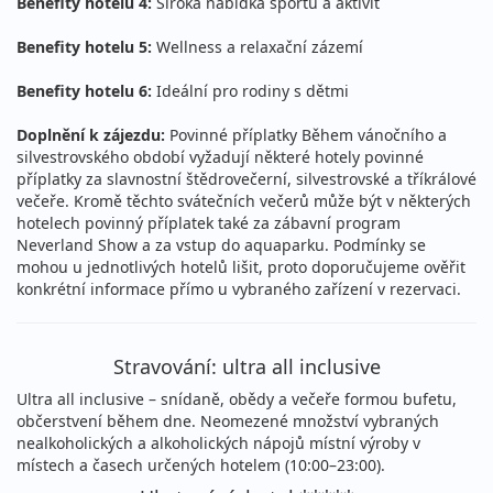
Benefity hotelu 4:
Široká nabídka sportů a aktivit
sobota - úterý
letecky (Praha)
Benefity hotelu 5:
Wellness a relaxační zázemí
32 690 Kč
Sleva 8%
35 490 Kč
Podrobnosti
cena za 11 dní (10 nocí)
Benefity hotelu 6:
Ideální pro rodiny s dětmi
22.08. - 02.09.2026
ultra all inclusive
Doplnění k zájezdu:
Povinné příplatky Během vánočního a
silvestrovského období vyžadují některé hotely povinné
sobota - středa
letecky (Praha)
příplatky za slavnostní štědrovečerní, silvestrovské a tříkrálové
34 490 Kč
Sleva 8%
37 490 Kč
večeře. Kromě těchto svátečních večerů může být v některých
Podrobnosti
cena za 12 dní (11 nocí)
hotelech povinný příplatek také za zábavní program
Neverland Show a za vstup do aquaparku. Podmínky se
22.08. - 02.09.2026
ultra all inclusive
mohou u jednotlivých hotelů lišit, proto doporučujeme ověřit
konkrétní informace přímo u vybraného zařízení v rezervaci.
sobota - středa
letecky (Ostrava)
34 490 Kč
Sleva 8%
37 490 Kč
Podrobnosti
cena za 12 dní (11 nocí)
Stravování: ultra all inclusive
22.08. - 03.09.2026
ultra all inclusive
Ultra all inclusive – snídaně, obědy a večeře formou bufetu,
občerstvení během dne. Neomezené množství vybraných
sobota - čtvrtek
letecky (Brno)
nealkoholických a alkoholických nápojů místní výroby v
34 490 Kč
Sleva 8%
37 490 Kč
místech a časech určených hotelem (10:00–23:00).
Podrobnosti
cena za 13 dní (12 nocí)