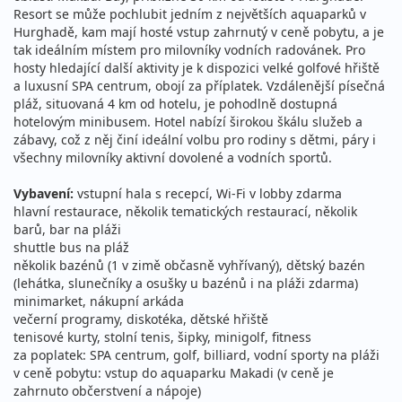
Resort se může pochlubit jedním z největších aquaparků v
Hurghadě, kam mají hosté vstup zahrnutý v ceně pobytu, a je
tak ideálním místem pro milovníky vodních radovánek. Pro
hosty hledající další aktivity je k dispozici velké golfové hřiště
a luxusní SPA centrum, obojí za příplatek. Vzdálenější písečná
pláž, situovaná 4 km od hotelu, je pohodlně dostupná
hotelovým minibusem. Hotel nabízí širokou škálu služeb a
zábavy, což z něj činí ideální volbu pro rodiny s dětmi, páry i
všechny milovníky aktivní dovolené a vodních sportů.
Vybavení:
vstupní hala s recepcí, Wi-Fi v lobby zdarma
hlavní restaurace, několik tematických restaurací, několik
barů, bar na pláži
shuttle bus na pláž
několik bazénů (1 v zimě občasně vyhřívaný), dětský bazén
(lehátka, slunečníky a osušky u bazénů i na pláži zdarma)
minimarket, nákupní arkáda
večerní programy, diskotéka, dětské hřiště
tenisové kurty, stolní tenis, šipky, minigolf, fitness
za poplatek: SPA centrum, golf, billiard, vodní sporty na pláži
v ceně pobytu: vstup do aquaparku Makadi (v ceně je
zahrnuto občerstvení a nápoje)