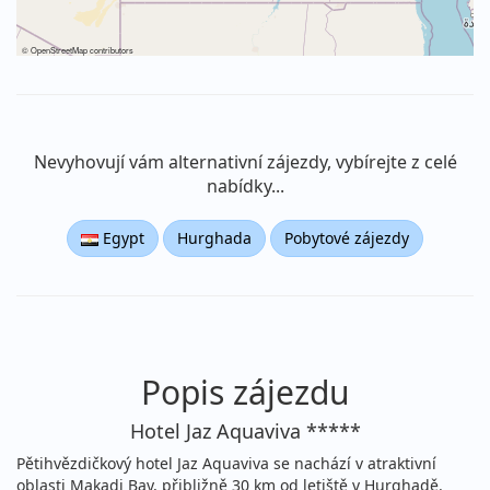
©
OpenStreetMap
contributors
Nevyhovují vám alternativní zájezdy, vybírejte z celé
nabídky...
Egypt
Hurghada
Pobytové zájezdy
Popis zájezdu
Hotel Jaz Aquaviva *****
Pětihvězdičkový hotel Jaz Aquaviva se nachází v atraktivní
oblasti Makadi Bay, přibližně 30 km od letiště v Hurghadě.