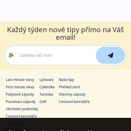
Každý týden nové tipy přímo na Váš
email!
Last minute slevy
Lyžování
Naše tipy
First minute slevy
Cyklistika
Přehled zemí
Pobytové zájezdy
Turistika
Všechny zájezdy
Poznávací zájezdy
Golf
Cestovní kanceláře
Obchodní podmínky
Cestovní kanceláře
Slepé mapy
Kontaktujte nás