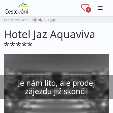
Navig
6
Cestování.cz
Zájezdy
Egypt
Hotel Jaz Aquaviva
*****
Je nám líto, ale prodej
zájezdu již skončil