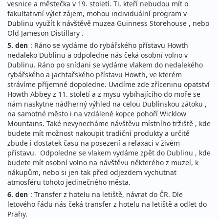
vesnice a městečka v 19. století. Ti, kteří nebudou mít o
fakultativní výlet zájem, mohou individuální program v
Dublinu využít k návštěvě muzea Guinness Storehouse , nebo
Old Jameson Distillary .
5. den
: Ráno se vydáme do rybářského přístavu Howth
nedaleko Dublinu a odpoledne nás čeká osobní volno v
Dublinu. Ráno po snídani se vydáme vlakem do nedalekého
rybářského a jachtařského přístavu Howth, ve kterém
strávíme příjemné dopoledne. Uvidíme zde zříceninu opatství
Howth Abbey z 11. století a z mysu vybíhajícího do moře se
nám naskytne nádherný výhled na celou Dublinskou zátoku ,
na samotné město i na vzdálené kopce pohoří Wicklow
Mountains. Také nevynecháme návštěvu místního tržiště , kde
budete mít možnost nakoupit tradiční produkty a určitě
zbude i dostatek času na posezení a relaxaci v živém
přístavu. Odpoledne se vlakem vydáme zpět do Dublinu , kde
budete mít osobní volno na návštěvu některého z muzeí, k
nákupům, nebo si jen tak před odjezdem vychutnat
atmosféru tohoto jedinečného města.
6. den
: Transfer z hotelu na letiště, návrat do ČR. Dle
letového řádu nás čeká transfer z hotelu na letiště a odlet do
Prahy.