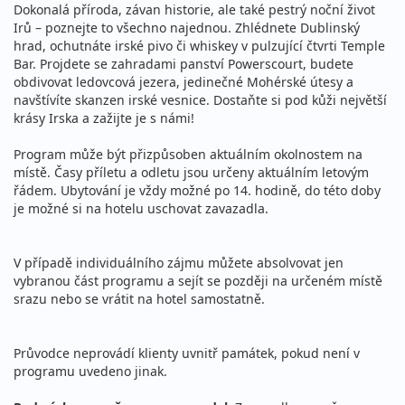
Dokonalá příroda, závan historie, ale také pestrý noční život
Irů – poznejte to všechno najednou. Zhlédnete Dublinský
hrad, ochutnáte irské pivo či whiskey v pulzující čtvrti Temple
Bar. Projdete se zahradami panství Powerscourt, budete
obdivovat ledovcová jezera, jedinečné Mohérské útesy a
navštívíte skanzen irské vesnice. Dostaňte si pod kůži největší
krásy Irska a zažijte je s námi!
Program může být přizpůsoben aktuálním okolnostem na
místě. Časy příletu a odletu jsou určeny aktuálním letovým
řádem. Ubytování je vždy možné po 14. hodině, do této doby
je možné si na hotelu uschovat zavazadla.
V případě individuálního zájmu můžete absolvovat jen
vybranou část programu a sejít se později na určeném místě
srazu nebo se vrátit na hotel samostatně.
Průvodce neprovádí klienty uvnitř památek, pokud není v
programu uvedeno jinak.