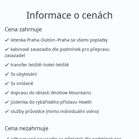
Informace o cenách
Cena zahrnuje
letenka Praha–Dublin–Praha se všemi poplatky
kabinové zavazadlo dle podmínek pro přepravu
zavazadel
transfer letiště–hotel–letiště
5x ubytování
5x snídaně
dopravu do oblasti Wicklow Mountains
jízdenka do rybářského přístavu Howth
služby průvodce (mimo individuální volno)
Cena nezahrnuje
odbavované zavazadlo za příplatek dle podmínek pro