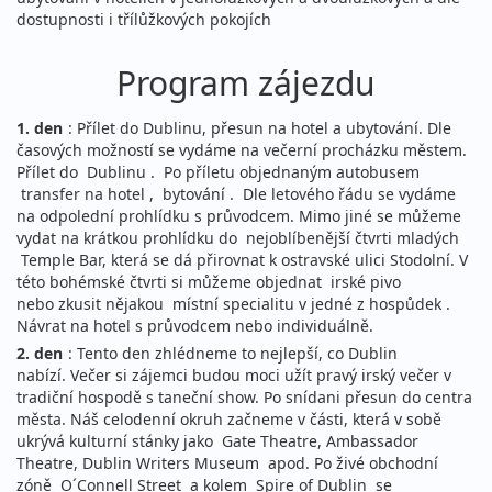
dostupnosti i třílůžkových pokojích
Program zájezdu
1. den
: Přílet do Dublinu, přesun na hotel a ubytování. Dle
časových možností se vydáme na večerní procházku městem.
Přílet do Dublinu . Po příletu objednaným autobusem
transfer na hotel , bytování . Dle letového řádu se vydáme
na odpolední prohlídku s průvodcem. Mimo jiné se můžeme
vydat na krátkou prohlídku do nejoblíbenější čtvrti mladých
Temple Bar, která se dá přirovnat k ostravské ulici Stodolní. V
této bohémské čtvrti si můžeme objednat irské pivo
nebo zkusit nějakou místní specialitu v jedné z hospůdek .
Návrat na hotel s průvodcem nebo individuálně.
2. den
: Tento den zhlédneme to nejlepší, co Dublin
nabízí. Večer si zájemci budou moci užít pravý irský večer v
tradiční hospodě s taneční show. Po snídani přesun do centra
města. Náš celodenní okruh začneme v části, která v sobě
ukrývá kulturní stánky jako Gate Theatre, Ambassador
Theatre, Dublin Writers Museum apod. Po živé obchodní
zóně O´Connell Street a kolem Spire of Dublin se