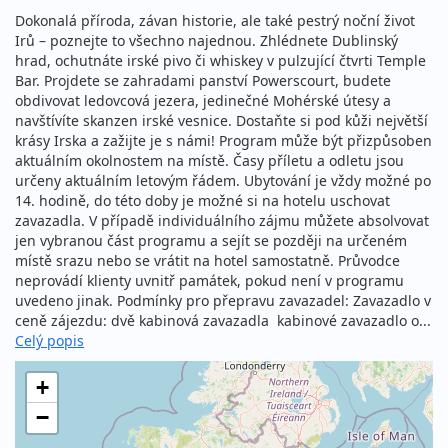
Dokonalá příroda, závan historie, ale také pestrý noční život
Irů – poznejte to všechno najednou. Zhlédnete Dublinský
hrad, ochutnáte irské pivo či whiskey v pulzující čtvrti Temple
Bar. Projdete se zahradami panství Powerscourt, budete
obdivovat ledovcová jezera, jedinečné Mohérské útesy a
navštívíte skanzen irské vesnice. Dostaňte si pod kůži největší
krásy Irska a zažijte je s námi! Program může být přizpůsoben
aktuálním okolnostem na místě. Časy příletu a odletu jsou
určeny aktuálním letovým řádem. Ubytování je vždy možné po
14. hodině, do této doby je možné si na hotelu uschovat
zavazadla. V případě individuálního zájmu můžete absolvovat
jen vybranou část programu a sejít se později na určeném
místě srazu nebo se vrátit na hotel samostatně. Průvodce
neprovádí klienty uvnitř památek, pokud není v programu
uvedeno jinak. Podmínky pro přepravu zavazadel: Zavazadlo v
ceně zájezdu: dvě kabinová zavazadla kabinové zavazadlo o...
Celý popis
+
−