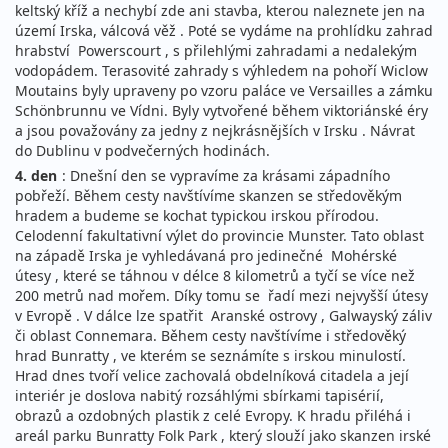
keltský kříž a nechybí zde ani stavba, kterou naleznete jen na
území Irska, válcová věž . Poté se vydáme na prohlídku zahrad
hrabství Powerscourt , s přilehlými zahradami a nedalekým
vodopádem. Terasovité zahrady s výhledem na pohoří Wiclow
Moutains byly upraveny po vzoru paláce ve Versailles a zámku
Schönbrunnu ve Vídni. Byly vytvořené během viktoriánské éry
a jsou považovány za jedny z nejkrásnějších v Irsku . Návrat
do Dublinu v podvečerných hodinách.
4. den
: Dnešní den se vypravíme za krásami západního
pobřeží. Během cesty navštívíme skanzen se středověkým
hradem a budeme se kochat typickou irskou přírodou.
Celodenní fakultativní výlet do provincie Munster. Tato oblast
na západě Irska je vyhledávaná pro jedinečné Mohérské
útesy , které se táhnou v délce 8 kilometrů a tyčí se více než
200 metrů nad mořem. Díky tomu se řadí mezi nejvyšší útesy
v Evropě . V dálce lze spatřit Aranské ostrovy , Galwayský záliv
či oblast Connemara. Během cesty navštívíme i středověký
hrad Bunratty , ve kterém se seznámíte s irskou minulostí.
Hrad dnes tvoří velice zachovalá obdelníková citadela a její
interiér je doslova nabitý rozsáhlými sbírkami tapisérií,
obrazů a ozdobných plastik z celé Evropy. K hradu přiléhá i
areál parku Bunratty Folk Park , který slouží jako skanzen irské