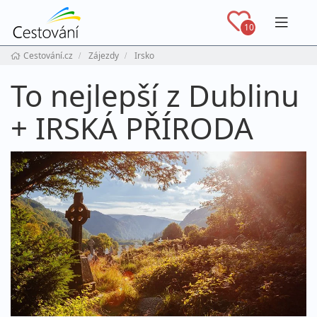
Navig
10
Cestování.cz
Zájezdy
Irsko
To nejlepší z Dublinu
+ IRSKÁ PŘÍRODA