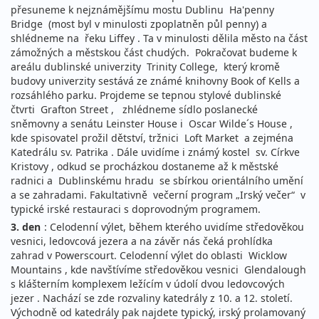
přesuneme k nejznámějšímu mostu Dublinu Ha'penny
Bridge (most byl v minulosti zpoplatněn půl penny) a
shlédneme na řeku Liffey . Ta v minulosti dělila město na část
zámožných a městskou část chudých. Pokračovat budeme k
areálu dublinské univerzity Trinity College, který kromě
budovy univerzity sestává ze známé knihovny Book of Kells a
rozsáhlého parku. Projdeme se tepnou stylové dublinské
čtvrti Grafton Street , zhlédneme sídlo poslanecké
sněmovny a senátu Leinster House i Oscar Wilde´s House ,
kde spisovatel prožil dětství, tržnici Loft Market a zejména
Katedrálu sv. Patrika . Dále uvidíme i známý kostel sv. Církve
Kristovy , odkud se procházkou dostaneme až k městské
radnici a Dublinskému hradu se sbírkou orientálního umění
a se zahradami. Fakultativně večerní program „Irský večer“ v
typické irské restauraci s doprovodným programem.
3. den
: Celodenní výlet, během kterého uvidíme středověkou
vesnici, ledovcová jezera a na závěr nás čeká prohlídka
zahrad v Powerscourt. Celodenní výlet do oblasti Wicklow
Mountains , kde navštívíme středověkou vesnici Glendalough
s klášterním komplexem ležícím v údolí dvou ledovcových
jezer . Nachází se zde rozvaliny katedrály z 10. a 12. století.
Východně od katedrály pak najdete typický, irský prolamovaný