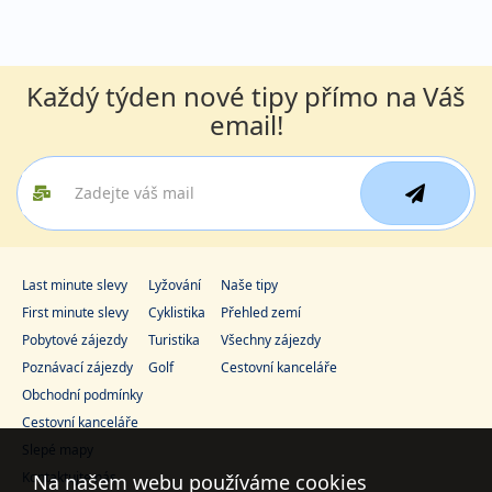
Každý týden nové tipy přímo na Váš
email!
Last minute slevy
Lyžování
Naše tipy
First minute slevy
Cyklistika
Přehled zemí
Pobytové zájezdy
Turistika
Všechny zájezdy
Poznávací zájezdy
Golf
Cestovní kanceláře
Obchodní podmínky
Cestovní kanceláře
Slepé mapy
Kontaktujte nás
Na našem webu používáme cookies