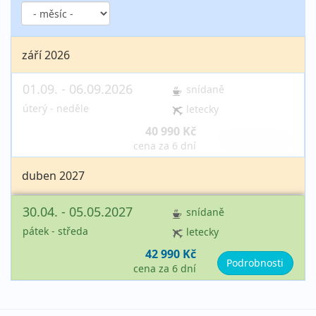
září 2026
01.09. - 06.09.2026
snídaně
úterý - neděle
letecky
40 990 Kč
vyprodáno
cena za 6 dní
duben 2027
30.04. - 05.05.2027
snídaně
pátek - středa
letecky
42 990 Kč
Podrobnosti
cena za 6 dní