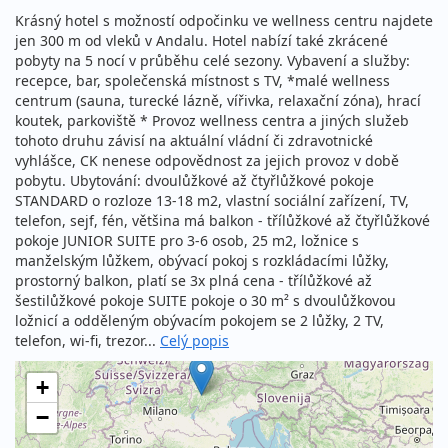
Krásný hotel s možností odpočinku ve wellness centru najdete
jen 300 m od vleků v Andalu. Hotel nabízí také zkrácené
pobyty na 5 nocí v průběhu celé sezony. Vybavení a služby:
recepce, bar, společenská místnost s TV, *malé wellness
centrum (sauna, turecké lázně, vířivka, relaxační zóna), hrací
koutek, parkoviště * Provoz wellness centra a jiných služeb
tohoto druhu závisí na aktuální vládní či zdravotnické
vyhlášce, CK nenese odpovědnost za jejich provoz v době
pobytu. Ubytování: dvoulůžkové až čtyřlůžkové pokoje
STANDARD o rozloze 13-18 m2, vlastní sociální zařízení, TV,
telefon, sejf, fén, většina má balkon - třílůžkové až čtyřlůžkové
pokoje JUNIOR SUITE pro 3-6 osob, 25 m2, ložnice s
manželským lůžkem, obývací pokoj s rozkládacími lůžky,
prostorný balkon, platí se 3x plná cena - třílůžkové až
šestilůžkové pokoje SUITE pokoje o 30 m² s dvoulůžkovou
ložnicí a odděleným obývacím pokojem se 2 lůžky, 2 TV,
telefon, wi-fi, trezor...
Celý popis
+
−