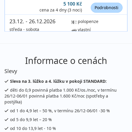
5 100 Kč
Podrobnosti
cena za 4 dny (3 noci)
23.12. - 26.12.2026
polopenze
středa - sobota
vlastní
8 400 Kč
Podrobnosti
cena za 4 dny (3 noci)
27.12. - 03.01.2027
polopenze
Informace o cenách
neděle - neděle
vlastní
Slevy
23 300 Kč
Podrobnosti
cena za 8 dní (7 nocí)
Sleva na 3. lůžko a 4. lůžku v pokoji STANDARD:
děti do 0,9 povinná platba 1.000 Kč/os./noc, v termínu
leden 2027
26/12-06/01 povinná platba 1.600 Kč/noc (spotřeby a
postýlka)
06.01. - 10.01.2027
polopenze
od 1 do 4,9 let – 50 %, v termínu 26/12-06/01 -30 %
středa - neděle
vlastní
od 5 do 9,9 let – 20 %
8 400 Kč
Podrobnosti
od 10 do 13,9 let - 10 %
cena za 5 dní (4 noci)