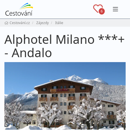
Navig
6
Cestování.cz
Zájezdy
Itálie
Alphotel Milano ***+
- Andalo