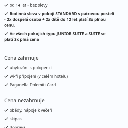
od 14 let - bez slevy
10.01. - 17.01.2027
polopenze
Rodinná sleva v pokoji STANDARD s patrovou postelí
neděle - neděle
vlastní
- 2x dospělá osoba + 2x dítě do 12 let platí 3x plnou
cenu.
12 500 Kč
Podrobnosti
cena za 8 dní (7 nocí)
Ve všech pokojích typu JUNIOR SUITE a SUITE se
platí 3x plná cena
17.01. - 24.01.2027
polopenze
neděle - neděle
vlastní
Cena zahrnuje
13 200 Kč
Podrobnosti
cena za 8 dní (7 nocí)
ubytování s polopenzí
wi-fi připojení (v celém hotelu)
24.01. - 31.01.2027
polopenze
Paganella Dolomiti Card
neděle - neděle
vlastní
14 100 Kč
Podrobnosti
Cena nezahrnuje
cena za 8 dní (7 nocí)
obědy, nápoje k večeři
31.01. - 07.02.2027
polopenze
skipas
neděle - neděle
vlastní
doprava