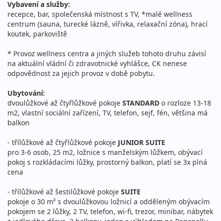
Vybavení a služby:
28.02. - 07.03.2027
polopenze
recepce, bar, společenská místnost s TV, *malé wellness
centrum (sauna, turecké lázně, vířivka, relaxační zóna), hrací
neděle - neděle
vlastní
koutek, parkoviště
14 100 Kč
Podrobnosti
cena za 8 dní (7 nocí)
* Provoz wellness centra a jiných služeb tohoto druhu závisí
na aktuální vládní či zdravotnické vyhlášce, CK nenese
březen 2027
odpovědnost za jejich provoz v době pobytu.
Ubytování:
07.03. - 14.03.2027
polopenze
dvoulůžkové až čtyřlůžkové pokoje
STANDARD
o rozloze 13-18
neděle - neděle
vlastní
m2, vlastní sociální zařízení, TV, telefon, sejf, fén, většina má
balkon
13 000 Kč
Podrobnosti
cena za 8 dní (7 nocí)
- třílůžkové až čtyřlůžkové pokoje
JUNIOR SUITE
pro 3-6 osob, 25 m2, ložnice s manželským lůžkem, obývací
14.03. - 21.03.2027
polopenze
pokoj s rozkládacími lůžky, prostorný balkon, platí se 3x plná
neděle - neděle
vlastní
cena
12 100 Kč
Podrobnosti
- třílůžkové až šestilůžkové pokoje
SUITE
cena za 8 dní (7 nocí)
pokoje o 30 m² s dvoulůžkovou ložnicí a odděleným obývacím
pokojem se 2 lůžky, 2 TV, telefon, wi-fi, trezor, minibar, nábytek