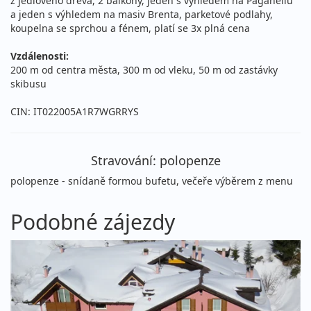
z jedlového dřeva, 2 balkony, jeden s výhledem na Paganellu
a jeden s výhledem na masiv Brenta, parketové podlahy,
koupelna se sprchou a fénem, platí se 3x plná cena
Vzdálenosti:
200 m od centra města, 300 m od vleku, 50 m od zastávky
skibusu
CIN: IT022005A1R7WGRRYS
Stravování: polopenze
polopenze - snídaně formou bufetu, večeře výběrem z menu
Podobné zájezdy