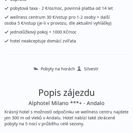
15 100 Kč
Podrobnosti
cena za 8 dní (7 nocí)
pobytová taxa - 2 €/os/noc, povinná platba od 14 let
wellness centrum 30 €/vstup pro 1-2 osoby + další
únor 2027
osoba 5 €/vstup (je-li v provozu, dle aktuální vyhlášky)
jednolůžkový pokoj + 1000 Kč/noc
07.02. - 14.02.2027
polopenze
hotel neakceptuje domácí zvířata
neděle - neděle
vlastní
16 500 Kč
Podrobnosti
cena za 8 dní (7 nocí)
14.02. - 21.02.2027
Pobyty na horách
Silvestr
polopenze
neděle - neděle
vlastní
16 500 Kč
Popis zájezdu
Podrobnosti
cena za 8 dní (7 nocí)
Alphotel Milano ***+ - Andalo
21.02. - 28.02.2027
polopenze
Krásný hotel s možností odpočinku ve wellness centru najdete
neděle - neděle
vlastní
jen 300 m od vleků v Andalu. Hotel nabízí také zkrácené
16 500 Kč
pobyty na 5 nocí v průběhu celé sezony.
Podrobnosti
cena za 8 dní (7 nocí)