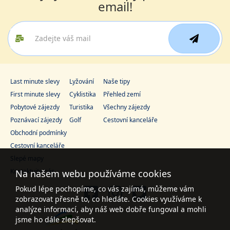
email!
Last minute slevy
Lyžování
Naše tipy
First minute slevy
Cyklistika
Přehled zemí
Pobytové zájezdy
Turistika
Všechny zájezdy
Poznávací zájezdy
Golf
Cestovní kanceláře
Obchodní podmínky
Cestovní kanceláře
Slepé mapy
Kontaktujte nás
Na našem webu používáme cookies
Pokud lépe pochopíme, co vás zajímá, můžeme vám
zobrazovat přesně to, co hledáte. Cookies využíváme k
analýze informací, aby náš web dobře fungoval a mohli
jsme ho dále zlepšovat.