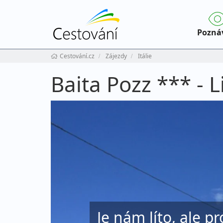
Pozná
Cestování.cz
Zájezdy
Itálie
Baita Pozz *** - L
Je nám líto, ale pr