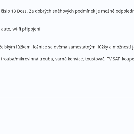
u číslo 18 Doss. Za dobrých sněhových podmínek je možné odpoledne
 auto, wi-fi připojení
želským lůžkem, ložnice se dvěma samostatnými lůžky a možností j
trouba/mikrovlnná trouba, varná konvice, toustovač, TV SAT, koup