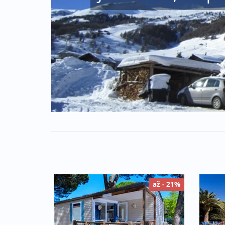
až - 21%