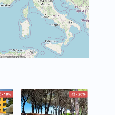
OpenStreetMap
contributors
ž - 18%
až - 20%