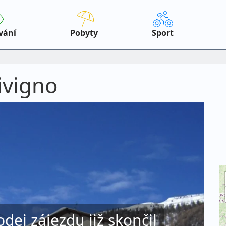
vání
Pobyty
Sport
ivigno
odej zájezdu již skončil