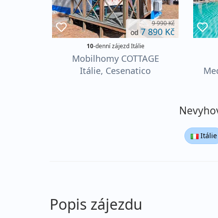
9 990 Kč
7 890 Kč
od
10
-denní zájezd Itálie
Mobilhomy COTTAGE
Itálie, Cesenatico
Med
AUTOBUSEM levně, DÍTĚ
do 12 let ZDARMA
Nevyhovu
Itálie
Popis zájezdu