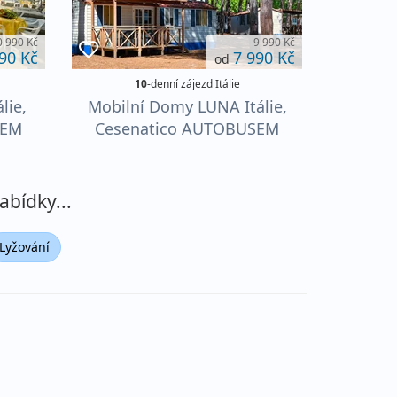
0 990 Kč
9 990 Kč
90 Kč
7 990 Kč
od
10
-denní zájezd Itálie
lie,
Mobilní Domy LUNA Itálie,
SEM
Cesenatico AUTOBUSEM
levně, DÍTĚ do 12 let
ZDARMA
abídky...
Lyžování