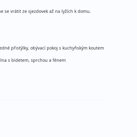
 se vrátit ze sjezdovek až na lyžích k domu.
edné přistýlky, obývací pokoj s kuchyňským koutem
elna s bidetem, sprchou a fénem