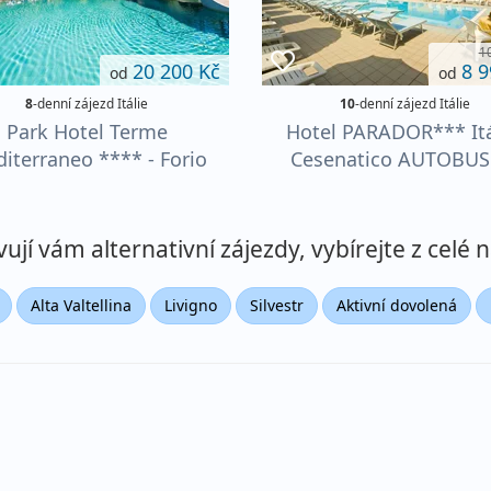
1
20 200 Kč
8 9
od
od
8
-denní zájezd Itálie
10
-denní zájezd Itálie
Park Hotel Terme
Hotel PARADOR*** Itá
iterraneo **** - Forio
Cesenatico AUTOBU
levně
jí vám alternativní zájezdy, vybírejte z celé n
Alta Valtellina
Livigno
Silvestr
Aktivní dovolená