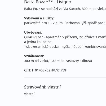
Baita Pozz *** - Livigno
Baita Pozz se nachází ve Via Saroch, 300 m od vlek
Vybavení a služby:
parkoviště pro 1 - 2 auta, úschovna lyží, garáž pro 1
Ubytování:
QUADRI 6/7 - apartmán v přízemí, 2x ložnice s man
a jedna koupelna
- sklokeramická deska, myčka nádobí, kombinovaná 
Vzdálenosti:
300 m od vleku, 100 m od zastávky skibusu
CIN: IT014037C2NV7KTYDF
Stravování: vlastní
vlastní