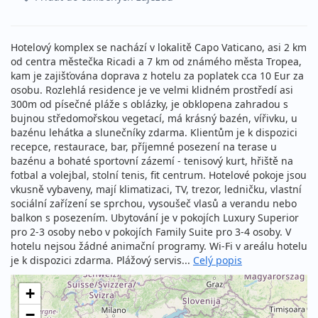
Hotelový komplex se nachází v lokalitě Capo Vaticano, asi 2 km
od centra městečka Ricadi a 7 km od známého města Tropea,
kam je zajišťována doprava z hotelu za poplatek cca 10 Eur za
osobu. Rozlehlá residence je ve velmi klidném prostředí asi
300m od písečné pláže s oblázky, je obklopena zahradou s
bujnou středomořskou vegetací, má krásný bazén, vířivku, u
bazénu lehátka a slunečníky zdarma. Klientům je k dispozici
recepce, restaurace, bar, příjemné posezení na terase u
bazénu a bohaté sportovní zázemí - tenisový kurt, hřiště na
fotbal a volejbal, stolní tenis, fit centrum. Hotelové pokoje jsou
vkusně vybaveny, mají klimatizaci, TV, trezor, ledničku, vlastní
sociální zařízení se sprchou, vysoušeč vlasů a verandu nebo
balkon s posezením. Ubytování je v pokojích Luxury Superior
pro 2-3 osoby nebo v pokojích Family Suite pro 3-4 osoby. V
hotelu nejsou žádné animační programy. Wi-Fi v areálu hotelu
je k dispozici zdarma. Plážový servis...
Celý popis
+
−