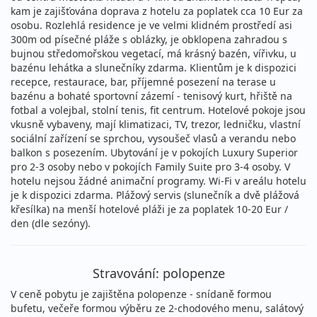
vyprodáno
cena za 8 dní (7 nocí)
kam je zajišťována doprava z hotelu za poplatek cca 10 Eur za
osobu. Rozlehlá residence je ve velmi klidném prostředí asi
03.09. - 10.09.2026
polopenze
300m od písečné pláže s oblázky, je obklopena zahradou s
bujnou středomořskou vegetací, má krásný bazén, vířivku, u
čtvrtek - čtvrtek
letecky (Brno)
bazénu lehátka a slunečníky zdarma. Klientům je k dispozici
20 190 Kč
recepce, restaurace, bar, příjemné posezení na terase u
vyprodáno
cena za 8 dní (7 nocí)
bazénu a bohaté sportovní zázemí - tenisový kurt, hřiště na
fotbal a volejbal, stolní tenis, fit centrum. Hotelové pokoje jsou
03.09. - 10.09.2026
polopenze
vkusně vybaveny, mají klimatizaci, TV, trezor, ledničku, vlastní
sociální zařízení se sprchou, vysoušeč vlasů a verandu nebo
čtvrtek - čtvrtek
letecky (Ostrava)
balkon s posezením. Ubytování je v pokojích Luxury Superior
18 575 Kč
pro 2-3 osoby nebo v pokojích Family Suite pro 3-4 osoby. V
vyprodáno
cena za 8 dní (7 nocí)
hotelu nejsou žádné animační programy. Wi-Fi v areálu hotelu
je k dispozici zdarma. Plážový servis (slunečník a dvě plážová
10.09. - 17.09.2026
polopenze
křesílka) na menší hotelové pláži je za poplatek 10-20 Eur /
čtvrtek - čtvrtek
den (dle sezóny).
letecky (Praha)
18 391 Kč
vyprodáno
cena za 8 dní (7 nocí)
Stravování: polopenze
10.09. - 17.09.2026
polopenze
V ceně pobytu je zajištěna polopenze - snídaně formou
čtvrtek - čtvrtek
letecky (Brno)
bufetu, večeře formou výběru ze 2-chodového menu, salátový