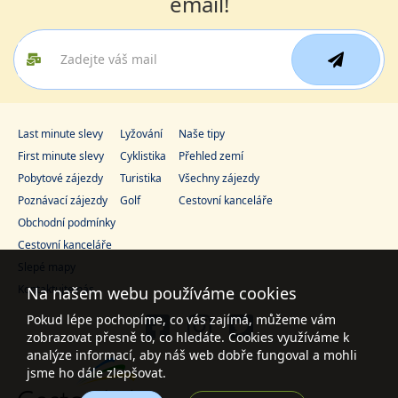
email!
Last minute slevy
Lyžování
Naše tipy
First minute slevy
Cyklistika
Přehled zemí
Pobytové zájezdy
Turistika
Všechny zájezdy
Poznávací zájezdy
Golf
Cestovní kanceláře
Obchodní podmínky
Cestovní kanceláře
Slepé mapy
Kontaktujte nás
Na našem webu používáme cookies
Pokud lépe pochopíme, co vás zajímá, můžeme vám
zobrazovat přesně to, co hledáte. Cookies využíváme k
analýze informací, aby náš web dobře fungoval a mohli
jsme ho dále zlepšovat.