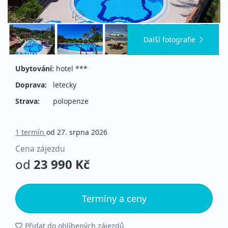
Další fotografie
Ubytování:
hotel ***
Doprava:
letecky
Strava:
polopenze
1 termín
od 27. srpna 2026
Cena zájezdu
od
23 990 Kč
Termíny a ceny
Přidat do oblíbených zájezdů