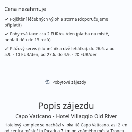
23 990 Kč
Cena nezahrnuje
vyprodáno
cena za 8 dní (7 nocí)
Pojištění léčebných výloh a storna (doporučujeme
připlatit)
27.08. - 03.09.2026
polopenze
Pobytová taxa: cca 2 EUR/os./den (platba na místě,
čtvrtek - čtvrtek
letecky (Brno)
neplatí děti do 13 roků)
23 990 Kč
Podrobnosti
Plážový servis (slunečník a dvě lehátka): do 26.6. a od
cena za 8 dní (7 nocí)
5.9. - 10 EUR/den, od 27.6. do 4.9. - 20 EUR/den
27.08. - 03.09.2026
polopenze
čtvrtek - čtvrtek
letecky (Ostrava)
22 071 Kč
Pobytové zájezdy
vyprodáno
cena za 8 dní (7 nocí)
září 2026
Popis zájezdu
03.09. - 10.09.2026
polopenze
Capo Vaticano - Hotel Villaggio Old River
čtvrtek - čtvrtek
letecky (Praha)
Hotelový komplex se nachází v lokalitě Capo Vaticano, asi 2 km
20 190 Kč
od centra městečka Ricadi a 7 km od známého města Tropea,