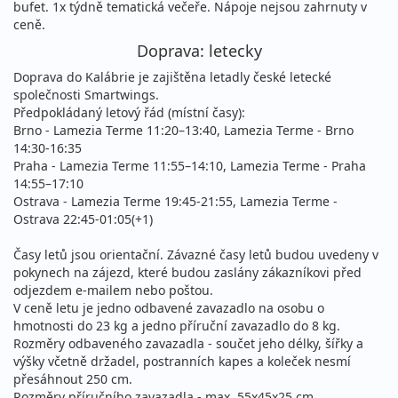
bufet. 1x týdně tematická večeře. Nápoje nejsou zahrnuty v
19 990 Kč
ceně.
vyprodáno
cena za 8 dní (7 nocí)
Doprava: letecky
10.09. - 17.09.2026
polopenze
Doprava do Kalábrie je zajištěna letadly české letecké
čtvrtek - čtvrtek
letecky (Ostrava)
společnosti Smartwings.
Předpokládaný letový řád (místní časy):
18 791 Kč
Brno - Lamezia Terme 11:20–13:40, Lamezia Terme - Brno
vyprodáno
cena za 8 dní (7 nocí)
14:30-16:35
Praha - Lamezia Terme 11:55–14:10, Lamezia Terme - Praha
14:55–17:10
Ostrava - Lamezia Terme 19:45-21:55, Lamezia Terme -
Ostrava 22:45-01:05(+1)
Časy letů jsou orientační. Závazné časy letů budou uvedeny v
pokynech na zájezd, které budou zaslány zákazníkovi před
odjezdem e-mailem nebo poštou.
V ceně letu je jedno odbavené zavazadlo na osobu o
hmotnosti do 23 kg a jedno příruční zavazadlo do 8 kg.
Rozměry odbaveného zavazadla - součet jeho délky, šířky a
výšky včetně držadel, postranních kapes a koleček nesmí
přesáhnout 250 cm.
Rozměry příručního zavazadla - max. 55x45x25 cm