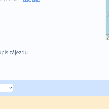
©
opis zájezdu