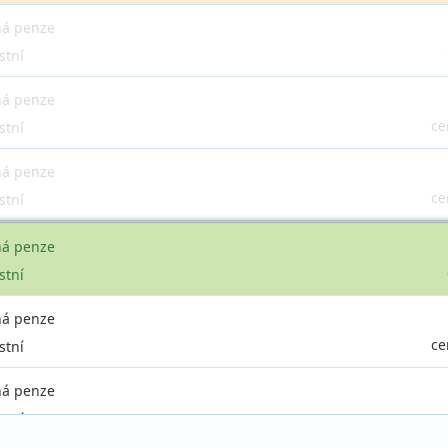
ná penze
stní
ná penze
ce
stní
ná penze
ce
stní
ná penze
stní
ná penze
ce
stní
ná penze
ce
stní