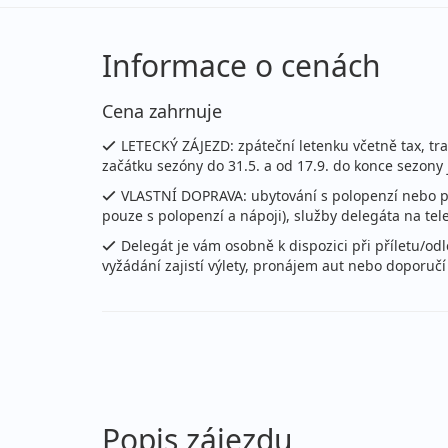
13.08. - 16.08.2026
pl
čtvrtek - neděle
vla
Informace o cenách
13.08. - 20.08.2026
pl
Cena zahrnuje
čtvrtek - čtvrtek
vla
LETECKÝ ZÁJEZD: zpáteční letenku včetně tax, tr
13.08. - 23.08.2026
pl
začátku sezóny do 31.5. a od 17.9. do konce sezony
čtvrtek - neděle
vla
VLASTNÍ DOPRAVA: ubytování s polopenzí nebo pl
pouze s polopenzí a nápoji), služby delegáta na tel
13.08. - 27.08.2026
pl
Delegát je vám osobně k dispozici při příletu/od
čtvrtek - čtvrtek
vla
vyžádání zajistí výlety, pronájem aut nebo doporučí 
16.08. - 20.08.2026
pl
neděle - čtvrtek
vla
16.08. - 23.08.2026
pl
neděle - neděle
vla
Popis zájezdu
16.08. - 27.08.2026
pl