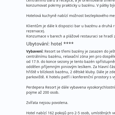
centrálního baru a recepce, a je orientovaná směrem 
konzumovat pokrmy prakticky u bazénu. V pátky býv
30.08. - 06.09.2026
pl
Hotelová kuchyně nabízí možnost bezlepkového men
neděle - neděle
vla
Klientům je dále k dispozici bar u bazénu a druhá r
30.08. - 10.09.2026
pl
rezervace).
neděle - čtvrtek
vla
Konzumace v barech a plážové restauraci se hradí z
Ubytování: hotel ****
30.08. - 13.09.2026
pl
Vybavení:
Resort se třemi bazény je zasazen do ješt
neděle - neděle
vla
centrálnímu bazénu, relaxační zóna jen pro dospě
od 17.9. do konce sezony je tento bazén spřístupněn
září 2026
oddělen příjemným piniovým lesíkem. Za hlavní částí
hřiště v blízkosti bazénu, 2 dětské kluby. Dále je 
parkoviště. K hotelu patří i konferenční prostory 
03.09. - 10.09.2026
pl
Perdepera Resort je dále vybavena vysokorychlostní
čtvrtek - čtvrtek
vla
pojme až 200 osob.
03.09. - 13.09.2026
pl
Zvířata nejsou povolena.
čtvrtek - neděle
vla
Hotel nabízí 162 pokojů pro 2-5 osob, umístěných v