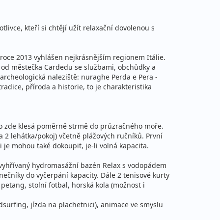
Podrobnosti
na za 12 dní (11 nocí)
livce, kteří si chtějí užít relaxační dovolenou s
69 990 Kč
Podrobnosti
na za 15 dní (14 nocí)
 roce 2013 vyhlášen nejkrásnějším regionem Itálie.
km od městečka Cardedu se službami, obchůdky a
34 990 Kč
Podrobnosti
 archeologická naleziště: nuraghe Perda e Pera -
cena za 8 dní (7 nocí)
ice, příroda a historie, to je charakteristika
48 990 Kč
Podrobnosti
na za 11 dní (10 nocí)
no zde klesá poměrně strmě do průzračného moře.
a 2 lehátka/pokoj) včetně plážových ručníků. První
66 790 Kč
 je mohou také dokoupit, je-li volná kapacita.
Podrobnosti
na za 15 dní (14 nocí)
i, vyhřívaný hydromasážní bazén Relax s vodopádem
19 290 Kč
ečníky do vyčerpání kapacity. Dále 2 tenisové kurty
Podrobnosti
petang, stolní fotbal, horská kola (možnost i
cena za 5 dní (4 noci)
ndsurfing, jízda na plachetnici), animace ve smyslu
33 190 Kč
Podrobnosti