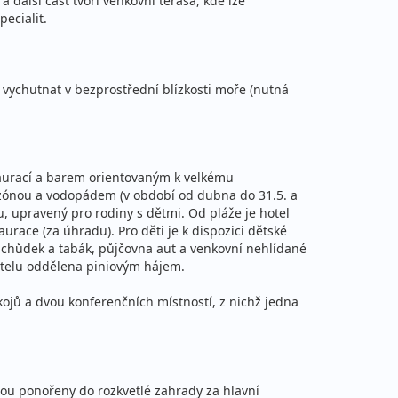
 další část tvoří venkovní terasa, kde lze
ecialit.
31 890 Kč
Podrobnosti
cena za 8 dní (7 nocí)
e vychutnat v bezprostřední blízkosti moře (nutná
46 890 Kč
Podrobnosti
na za 12 dní (11 nocí)
57 990 Kč
Podrobnosti
estaurací a barem orientovaným k velkému
na za 15 dní (14 nocí)
 zónou a vodopádem (v období od dubna do 31.5. a
u, upravený pro rodiny s dětmi. Od pláže je hotel
urace (za úhradu). Pro děti je k dispozici dětské
 obchůdek a tabák, půjčovna aut a venkovní nehlídané
hotelu oddělena piniovým hájem.
28 990 Kč
Podrobnosti
kojů a dvou konferenčních místností, z nichž jedna
cena za 8 dní (7 nocí)
40 290 Kč
Podrobnosti
na za 11 dní (10 nocí)
sou ponořeny do rozkvetlé zahrady za hlavní