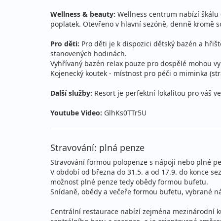
neděle - neděle
vla
Wellness & beauty:
Wellness centrum nabízí škálu e
poplatek. Otevřeno v hlavní sezóně, denně kromě sob
23.08. - 03.09.2026
pl
neděle - čtvrtek
vla
Pro děti:
Pro děti je k dispozici dětský bazén a hřišt
stanovených hodinách.
23.08. - 06.09.2026
pl
Vyhřívaný bazén relax pouze pro dospělé mohou využ
Kojenecký koutek - místnost pro péči o miminka (st
neděle - neděle
vla
Další služby:
Resort je perfektní lokalitou pro váš v
27.08. - 03.09.2026
pl
čtvrtek - čtvrtek
vla
Youtube Video:
GlhKs0TTr5U
27.08. - 06.09.2026
pl
Stravování: plná penze
čtvrtek - neděle
vla
Stravování formou polopenze s nápoji nebo plné pe
27.08. - 10.09.2026
pl
V období od března do 31.5. a od 17.9. do konce se
možnost plné penze tedy obědy formou bufetu.
čtvrtek - čtvrtek
vla
Snídaně, obědy a večeře formou bufetu, vybrané nápo
30.08. - 03.09.2026
pl
Centrální restaurace nabízí zejména mezinárodní k
neděle - čtvrtek
vla