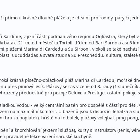
ce
stní
í přímo u krásné dlouhé pláže a je ideální pro rodiny, páry či jednot
ná penze
ce
stní
Sardinie, v jižní části podmanivého regionu Ogliastra, který byl v
 Arbatax, 21 km od městečka Tortolí, 10 km od Bari Sardo a asi 6 
ná penze
ými plážemi Marina di Cardedu a Su Sirboni, v okolí se také nachází
stní
sti Cucuddadas a svatá studna Su Presoneddu. Kultura, staleté trad
ná penze
ce
stní
iroká krásná písečno-oblázková pláž Marina di Cardedu, mořské d
u přes piniový lesík. Plážový servis v ceně od 3. řady (1 slunečník 
ná penze
hrazeny přednostně pro pokoje Deluxe a Prestige, ostatní pokoje si
ce
stní
ladkou vodou - velký centrální bazén pro dospělé s částí pro dět
zem na maximální komfort. U bazénů jsou k dispozici lehátka a slun
ná penze
í hra za poplatek), hřiště na fotbálek, plážový volejbal, ping pong, 
stní
ění a šnorchlování (externí služba), kurzy s instruktory (tenis, wi
ná penze
e i pravidelné lekce vaření sardské kuchyně.