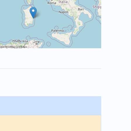
OpenStreetMap
contributors