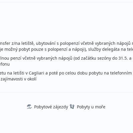
ná penze
stní
ná penze
stní
ansfer z/na letiště, ubytování s polopenzí včetně vybraných nápoj
ná penze
 je možný pobyt pouze s polopenzí a nápoji), služby delegáta na te
ce
stní
nou penzí včetně vybraných nápojů (od začátku sezóny do 31.5. a 
efonu
ná penze
letu na letišti v Cagliari a poté po celou dobu pobytu na telefonn
ce
stní
zajímavosti v okolí
ná penze
stní
Pobytové zájezdy
Pobyty u moře
ná penze
stní
ná penze