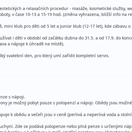
stní
stetických a relaxačních procedur - masáže, kosmetické služby, we
oty, v čase 10-13 a 15-19 hod. (změna vyhrazena, bližší info na re
ná penze
ce
stní
ě, mini klub pro děti od 5 let a Junior klub (12-17 let), kde zábavu 
ná penze
ívat i děti v období od začátku dubna do 31.5. a od 17.9. do konc
rava a nápoje k úhradě na místě).
ce
stní
elký svatební den, pro který umí zařídit kompletní servis.
ná penze
stní
ná penze
ce
stní
nze s nápoji.
ná penze
zony je možný pobyt pouze s polopenzí a nápoji. Obědy jsou možné 
ce
stní
je k obědu a večeři jsou v ceně (perlivá a neperlivá voda a stolní 
ná penze
uchyní. Zde se podává polopenze nebo plná penze s určenými nápoj
stní