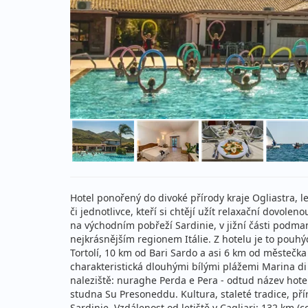
Hotel ponořený do divoké přírody kraje Ogliastra, le
či jednotlivce, kteří si chtějí užít relaxační dovole
na východním pobřeží Sardinie, v jižní části podman
nejkrásnějším regionem Itálie. Z hotelu je to pou
Tortolí, 10 km od Bari Sardo a asi 6 km od městečk
charakteristická dlouhými bílými plážemi Marina di 
naleziště: nuraghe Perda e Pera - odtud název hot
studna Su Presoneddu. Kultura, staleté tradice, přír
Sardinie. Vzdálenost od letiště v Cagliari: 132 km (cca