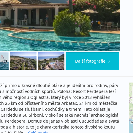
Další fotografie
ží přímo u krásné dlouhé pláže a je ideální pro rodiny, páry
nou s možností vodních sportů. Poloha: Resort Perdepera leží
ivého regionu Ogliastra, který byl v roce 2013 vyhlášen
hých 25 km od přístavního města Arbatax, 21 km od městečka
a Cardedu se službami, obchůdky a trhem. Tato oblast je
Cardedu a Su Sirboni, v okolí se také nachází archeologická
elu Perdepera, Domus de Janas v oblasti Cucuddadas a svatá
oda a historie, to je charakteristika tohoto divokého koutu
 2 h). Pláž:...
Celý popis