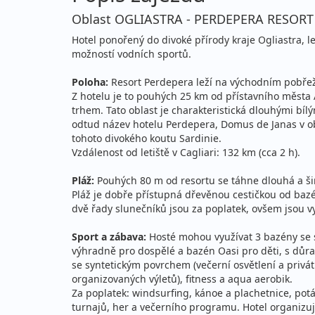
Oblast OGLIASTRA - PERDEPERA RESORT
neděle - čtvrtek
vla
Hotel ponořený do divoké přírody kraje Ogliastra, lež
16.08. - 30.08.2026
pl
možností vodních sportů.
neděle - neděle
vla
Poloha:
Resort Perdepera leží na východním pobřeží 
Z hotelu je to pouhých 25 km od přístavního města
20.08. - 27.08.2026
pl
trhem. Tato oblast je charakteristická dlouhými bíl
čtvrtek - čtvrtek
vla
odtud název hotelu Perdepera, Domus de Janas v obla
tohoto divokého koutu Sardinie.
20.08. - 30.08.2026
pl
Vzdálenost od letiště v Cagliari: 132 km (cca 2 h).
čtvrtek - neděle
vla
Pláž:
Pouhých 80 m od resortu se táhne dlouhá a š
Pláž je dobře přístupná dřevěnou cestičkou od bazén
20.08. - 03.09.2026
pl
dvě řady slunečníků jsou za poplatek, ovšem jsou vy
čtvrtek - čtvrtek
vla
Sport a zábava:
Hosté mohou využívat 3 bazény se s
23.08. - 27.08.2026
výhradně pro dospělé a bazén Oasi pro děti, s důra
pl
se syntetickým povrchem (večerní osvětlení a privátn
neděle - čtvrtek
vla
organizovaných výletů), fitness a aqua aerobik.
Za poplatek: windsurfing, kánoe a plachetnice, potáp
23.08. - 30.08.2026
pl
turnajů, her a večerního programu. Hotel organizuj