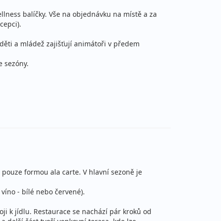
cena za 8 dní (7 nocí)
llness balíčky. Vše na objednávku na místě a za
cepci).
50 990 Kč
Podrobnosti
na za 12 dní (11 nocí)
o děti a mládež zajišťují animátoři v předem
64 390 Kč
e sezóny.
Podrobnosti
na za 15 dní (14 nocí)
32 490 Kč
Podrobnosti
cena za 8 dní (7 nocí)
45 790 Kč
Podrobnosti
na za 11 dní (10 nocí)
60 790 Kč
pouze formou ala carte. V hlavní sezoně je
Podrobnosti
na za 15 dní (14 nocí)
víno - bílé nebo červené).
18 490 Kč
Podrobnosti
i k jídlu. Restaurace se nachází pár kroků od
cena za 5 dní (4 noci)