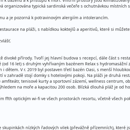
k bazénu a k přístupu k moři. Vnitřní prostory jsou klimatizovány a
á organizována typická sardinská večeře s ochutnávkou místních sp
ná penze
u a je pozorná k potravinovým alergiím a intolerancím.
stní
estaurace na pláži, s nabídkou koktejlů a aperitivů, které si můžet
ná penze
ce
stní
vlášť.
ná penze
ě divoké přírody. Tvoří jej hlavní budova s recepcí, dále část s r
ce
stní
lé (od 16 let) s druhým vyhřívaným bazénem Relax s hydromasážní
 i dětem. V r. 2019 byl postaven třetí bazén Oasi, s menší hloubko
 v zahradě stojí domky s hotelovými pokoji. Na pláži je druhá resta
zde amfiteátr, tenisové kurty a sportovní zázemí, wellness centrum,
s výhledem na moře a kapacitou 200 osob. Blízká dlouhá pláž je od 
ná penze
m ffth optickým wi-fi ve všech prostorách resortu, včetně všech po
stní
ná penze
ce
stní
e skupinkách nízkých řadových vilek (převážně přízemních), které j