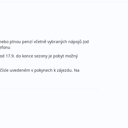
18 690 Kč
Podrobnosti
cena za 4 dny (3 noci)
38 290 Kč
Podrobnosti
cena za 8 dní (7 nocí)
ů nebo plnou penzí včetně vybraných nápojů (od
53 990 Kč
lefonu
Podrobnosti
na za 11 dní (10 nocí)
od 17.9. do konce sezony je pobyt možný
72 590 Kč
Podrobnosti
ím čísle uvedeném v pokynech k zájezdu. Na
na za 15 dní (14 nocí)
21 690 Kč
Podrobnosti
cena za 5 dní (4 noci)
37 490 Kč
Podrobnosti
cena za 8 dní (7 nocí)
55 990 Kč