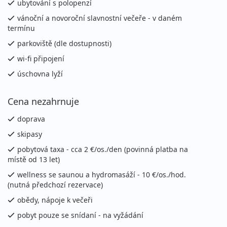
ubytování s polopenzí
12.12. - 19.12.2026
polopenze
vánoční a novoroční slavnostní večeře - v daném
termínu
sobota - sobota
vlastní
parkoviště (dle dostupnosti)
15 100 Kč
Podrobnosti
cena za 8 dní (7 nocí)
wi-fi připojení
19.12. - 22.12.2026
úschovna lyží
polopenze
sobota - úterý
vlastní
Cena nezahrnuje
6 500 Kč
Podrobnosti
cena za 4 dny (3 noci)
doprava
19.12. - 23.12.2026
skipasy
polopenze
sobota - středa
pobytová taxa - cca 2 €/os./den (povinná platba na
vlastní
místě od 13 let)
8 700 Kč
Podrobnosti
wellness se saunou a hydromasáží - 10 €/os./hod.
cena za 5 dní (4 noci)
(nutná předchozí rezervace)
19.12. - 24.12.2026
polopenze
obědy, nápoje k večeři
sobota - čtvrtek
vlastní
pobyt pouze se snídaní - na vyžádání
10 800 Kč