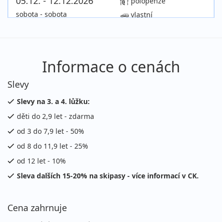
05.12. - 12.12.2026
polopenze
sobota - sobota
vlastní
15 100 Kč
Podrobnosti
cena za 8 dní (7 nocí)
12.12. - 15.12.2026
polopenze
Informace o cenách
sobota - úterý
vlastní
Slevy
6 500 Kč
Podrobnosti
cena za 4 dny (3 noci)
Slevy na 3. a 4. lůžku:
děti do 2,9 let - zdarma
12.12. - 16.12.2026
polopenze
od 3 do 7,9 let - 50%
sobota - středa
vlastní
od 8 do 11,9 let - 25%
8 700 Kč
Podrobnosti
cena za 5 dní (4 noci)
od 12 let - 10%
Sleva dalších 15-20% na skipasy - více informací v CK.
12.12. - 17.12.2026
polopenze
sobota - čtvrtek
vlastní
Cena zahrnuje
10 800 Kč
Podrobnosti
cena za 6 dní (5 nocí)