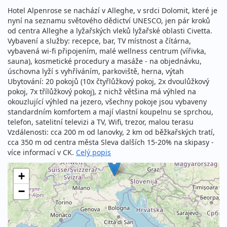
Hotel Alpenrose se nachází v Alleghe, v srdci Dolomit, které je
nyní na seznamu světového dědictví UNESCO, jen pár kroků
od centra Alleghe a lyžařských vleků lyžařské oblasti Civetta.
Vybavení a služby: recepce, bar, TV místnost a čítárna,
vybavená wi-fi připojením, malé wellness centrum (vířivka,
sauna), kosmetické procedury a masáže - na objednávku,
úschovna lyží s vyhříváním, parkoviště, herna, výtah
Ubytování: 20 pokojů (10x čtyřlůžkový pokoj, 2x dvoulůžkový
pokoj, 7x třílůžkový pokoj), z nichž většina má výhled na
okouzlující výhled na jezero, všechny pokoje jsou vybaveny
standardním komfortem a mají vlastní koupelnu se sprchou,
telefon, satelitní televizi a TV, Wifi, trezor, malou terasu
Vzdálenosti: cca 200 m od lanovky, 2 km od běžkařských tratí,
cca 350 m od centra města Sleva dalších 15-20% na skipasy -
více informací v CK.
Celý popis
+
−