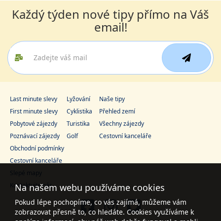
cena za 5 dní (4 noci)
Každý týden nové tipy přímo na Váš
02.01. - 07.01.2027
polopenze
email!
sobota - čtvrtek
vlastní
14 000 Kč
Podrobnosti
cena za 6 dní (5 nocí)
02.01. - 09.01.2027
polopenze
sobota - sobota
vlastní
Last minute slevy
Lyžování
Naše tipy
18 700 Kč
First minute slevy
Cyklistika
Přehled zemí
Podrobnosti
cena za 8 dní (7 nocí)
Pobytové zájezdy
Turistika
Všechny zájezdy
Poznávací zájezdy
Golf
Cestovní kanceláře
09.01. - 12.01.2027
polopenze
Obchodní podmínky
sobota - úterý
vlastní
Cestovní kanceláře
7 000 Kč
Slepé mapy
Podrobnosti
cena za 4 dny (3 noci)
Kontaktujte nás
Na našem webu používáme cookies
09.01. - 13.01.2027
polopenze
Pokud lépe pochopíme, co vás zajímá, můžeme vám
zobrazovat přesně to, co hledáte. Cookies využíváme k
sobota - středa
vlastní