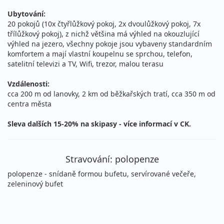
15 000 Kč
Ubytování:
Podrobnosti
cena za 6 dní (5 nocí)
20 pokojů (10x čtyřlůžkový pokoj, 2x dvoulůžkový pokoj, 7x
třílůžkový pokoj), z nichž většina má výhled na okouzlující
26.12. - 02.01.2027
polopenze
výhled na jezero, všechny pokoje jsou vybaveny standardním
komfortem a mají vlastní koupelnu se sprchou, telefon,
sobota - sobota
vlastní
satelitní televizi a TV, Wifi, trezor, malou terasu
21 100 Kč
Podrobnosti
cena za 8 dní (7 nocí)
Vzdálenosti:
cca 200 m od lanovky, 2 km od běžkařských tratí, cca 350 m od
leden 2027
centra města
Sleva dalších 15-20% na skipasy - více informací v CK.
02.01. - 05.01.2027
polopenze
sobota - úterý
vlastní
8 800 Kč
Stravování: polopenze
Podrobnosti
cena za 4 dny (3 noci)
polopenze - snídaně formou bufetu, servírované večeře,
zeleninový bufet
02.01. - 06.01.2027
polopenze
sobota - středa
vlastní
11 700 Kč
Podrobnosti