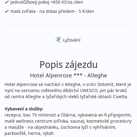
jednolůžkový pokoj +650 Kč/os./den
Podrobnosti
cena za 6 dní (5 nocí)
malá zvířata - na dotaz předem - 5 €/den
19.12. - 26.12.2026
polopenze
sobota - sobota
vlastní
16 000 Kč
Podrobnosti
Lyžování
cena za 8 dní (7 nocí)
26.12. - 29.12.2026
polopenze
Popis zájezdu
sobota - úterý
vlastní
8 800 Kč
Hotel Alpenrose *** - Alleghe
Podrobnosti
cena za 4 dny (3 noci)
Hotel Alpenrose se nachází v Alleghe, v srdci Dolomit, které je
26.12. - 30.12.2026
nyní na seznamu světového dědictví UNESCO, jen pár kroků
polopenze
od centra Alleghe a lyžařských vleků lyžařské oblasti Civetta.
sobota - středa
vlastní
11 900 Kč
Vybavení a služby:
Podrobnosti
recepce, bar, TV místnost a čítárna, vybavená wi-fi připojením,
cena za 5 dní (4 noci)
malé wellness centrum (vířivka, sauna), kosmetické procedury
26.12. - 31.12.2026
polopenze
a masáže - na objednávku, úschovna lyží s vyhříváním,
parkoviště, herna, výtah
sobota - čtvrtek
vlastní