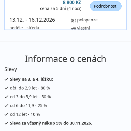
8 800 Kč
Podrobnosti
cena za 5 dní (4 noci)
13.12. - 16.12.2026
polopenze
neděle - středa
vlastní
6 600 Kč
Podrobnosti
cena za 4 dny (3 noci)
13.12. - 17.12.2026
polopenze
Informace o cenách
neděle - čtvrtek
vlastní
Slevy
8 800 Kč
Podrobnosti
cena za 5 dní (4 noci)
Slevy na 3. a 4. lůžku:
děti do 2,9 let - 80 %
13.12. - 18.12.2026
polopenze
od 3 do 5,9 let - 50 %
neděle - pátek
vlastní
od 6 do 11,9 - 25 %
11 000 Kč
Podrobnosti
cena za 6 dní (5 nocí)
od 12 let - 10 %
Sleva za včasný nákup 5% do 30.11.2026.
13.12. - 20.12.2026
polopenze