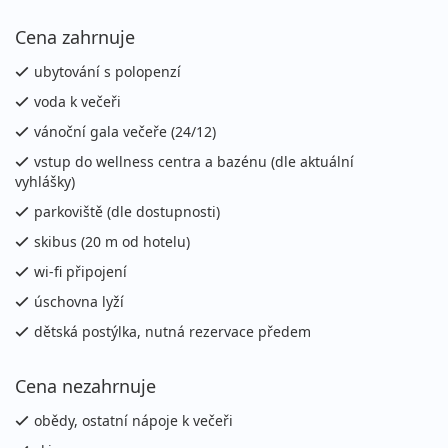
neděle - neděle
vlastní
Cena zahrnuje
15 300 Kč
Podrobnosti
cena za 8 dní (7 nocí)
ubytování s polopenzí
20.12. - 26.12.2026
polopenze
voda k večeři
neděle - sobota
vlastní
vánoční gala večeře (24/12)
18 100 Kč
vstup do wellness centra a bazénu (dle aktuální
Podrobnosti
cena za 7 dní (6 nocí)
vyhlášky)
26.12. - 02.01.2027
parkoviště (dle dostupnosti)
polopenze
sobota - sobota
skibus (20 m od hotelu)
vlastní
wi-fi připojení
31 700 Kč
Podrobnosti
cena za 8 dní (7 nocí)
úschovna lyží
dětská postýlka, nutná rezervace předem
leden 2027
02.01. - 08.01.2027
Cena nezahrnuje
polopenze
sobota - pátek
vlastní
obědy, ostatní nápoje k večeři
27 200 Kč