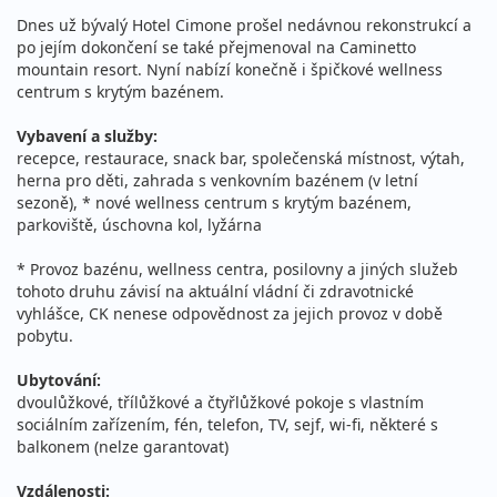
Dnes už bývalý Hotel Cimone prošel nedávnou rekonstrukcí a
13 300 Kč
Podrobnosti
po jejím dokončení se také přejmenoval na Caminetto
cena za 6 dní (5 nocí)
mountain resort. Nyní nabízí konečně i špičkové wellness
17.01. - 24.01.2027
centrum s krytým bazénem.
polopenze
neděle - neděle
vlastní
Vybavení a služby:
recepce, restaurace, snack bar, společenská místnost, výtah,
20 800 Kč
Podrobnosti
herna pro děti, zahrada s venkovním bazénem (v letní
cena za 8 dní (7 nocí)
sezoně), * nové wellness centrum s krytým bazénem,
24.01. - 29.01.2027
parkoviště, úschovna kol, lyžárna
polopenze
neděle - pátek
vlastní
* Provoz bazénu, wellness centra, posilovny a jiných služeb
16 300 Kč
tohoto druhu závisí na aktuální vládní či zdravotnické
Podrobnosti
vyhlášce, CK nenese odpovědnost za jejich provoz v době
cena za 6 dní (5 nocí)
pobytu.
24.01. - 31.01.2027
polopenze
Ubytování:
neděle - neděle
vlastní
dvoulůžkové, třílůžkové a čtyřlůžkové pokoje s vlastním
24 400 Kč
sociálním zařízením, fén, telefon, TV, sejf, wi-fi, některé s
Podrobnosti
balkonem (nelze garantovat)
cena za 8 dní (7 nocí)
31.01. - 05.02.2027
polopenze
Vzdálenosti: