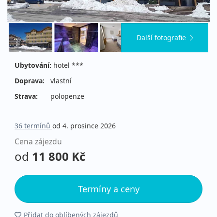
Další fotografie
Ubytování:
hotel ***
Doprava:
vlastní
Strava:
polopenze
36 termínů
od 4. prosince 2026
Cena zájezdu
od
11 800 Kč
Termíny a ceny
Přidat do oblíbených zájezdů