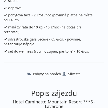
skipas
Podrobnosti
cena za 7 dní (6 nocí)
doprava
08.01. - 10.01.2027
polopenze
pobytová taxa - 2 €/os./noc (povinná platba na místě
od 14 let)
pátek - neděle
vlastní
malá zvířata do 10 kg - 15 €/noc (na dotaz při
7 600 Kč
Podrobnosti
rezervaci)
cena za 3 dny (2 noci)
silvestrovská gala večeře - 65 €/os. - povinné,
10.01. - 15.01.2027
polopenze
nezahrnuje nápoje
neděle - pátek
vlastní
set do wellness (ručník, župan, pantofle) - 10 €/os.
13 300 Kč
Podrobnosti
cena za 6 dní (5 nocí)
10.01. - 17.01.2027
polopenze
Pobyty na horách
Silvestr
neděle - neděle
vlastní
20 800 Kč
Podrobnosti
cena za 8 dní (7 nocí)
Popis zájezdu
17.01. - 22.01.2027
polopenze
Hotel Caminetto Mountain Resort ***S -
Lavarone
neděle - pátek
vlastní