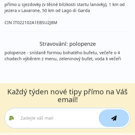
přímo u sjezdovky (v těsné blízkosti startu lanovky), 1 km od
neděle - pátek
vlastní
jezera v Lavarone, 50 km od Lago di Garda
16 300 Kč
Podrobnosti
cena za 6 dní (5 nocí)
CIN IT022102A1EBSU2J8M
31.01. - 07.02.2027
polopenze
neděle - neděle
vlastní
Stravování: polopenze
24 400 Kč
polopenze - snídaně formou bohatého bufetu, večeře o 4
Podrobnosti
cena za 8 dní (7 nocí)
chodech výběrem z menu, zeleninový bufet, voda k večeři
únor 2027
07.02. - 12.02.2027
polopenze
Každý týden nové tipy přímo na Váš
neděle - pátek
vlastní
email!
16 300 Kč
Podrobnosti
cena za 6 dní (5 nocí)
07.02. - 14.02.2027
polopenze
neděle - neděle
vlastní