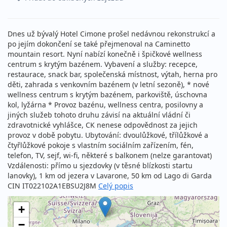
Dnes už bývalý Hotel Cimone prošel nedávnou rekonstrukcí a
po jejím dokončení se také přejmenoval na Caminetto
mountain resort. Nyní nabízí konečně i špičkové wellness
centrum s krytým bazénem. Vybavení a služby: recepce,
restaurace, snack bar, společenská místnost, výtah, herna pro
děti, zahrada s venkovním bazénem (v letní sezoně), * nové
wellness centrum s krytým bazénem, parkoviště, úschovna
kol, lyžárna * Provoz bazénu, wellness centra, posilovny a
jiných služeb tohoto druhu závisí na aktuální vládní či
zdravotnické vyhlášce, CK nenese odpovědnost za jejich
provoz v době pobytu. Ubytování: dvoulůžkové, třílůžkové a
čtyřlůžkové pokoje s vlastním sociálním zařízením, fén,
telefon, TV, sejf, wi-fi, některé s balkonem (nelze garantovat)
Vzdálenosti: přímo u sjezdovky (v těsné blízkosti startu
lanovky), 1 km od jezera v Lavarone, 50 km od Lago di Garda
CIN IT022102A1EBSU2J8M
Celý popis
+
−