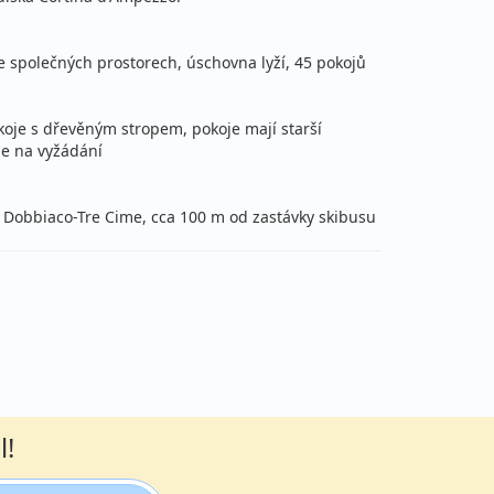
12 500 Kč
Podrobnosti
cena za 8 dní (7 nocí)
 ve společných prostorech, úschovna lyží, 45 pokojů
koje s dřevěným stropem, pokoje mají starší
je na vyžádání
12 500 Kč
Podrobnosti
cena za 8 dní (7 nocí)
ti Dobbiaco-Tre Cime, cca 100 m od zastávky skibusu
12 500 Kč
Podrobnosti
cena za 8 dní (7 nocí)
13 600 Kč
Podrobnosti
cena za 8 dní (7 nocí)
10 800 Kč
Podrobnosti
l!
cena za 6 dní (5 nocí)