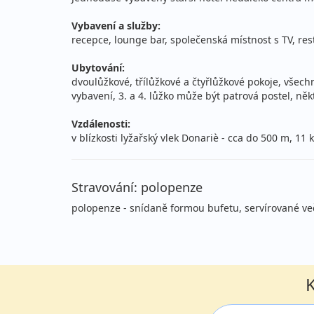
28.02. - 07.03.2027
po
Vybavení a služby:
neděle - neděle
recepce, lounge bar, společenská místnost s TV, rest
vla
Ubytování:
březen 2027
dvoulůžkové, třílůžkové a čtyřlůžkové pokoje, všec
vybavení, 3. a 4. lůžko může být patrová postel, ně
07.03. - 14.03.2027
po
Vzdálenosti:
neděle - neděle
vla
v blízkosti lyžařský vlek Donariè - cca do 500 m, 
14.03. - 21.03.2027
po
neděle - neděle
vla
Stravování: polopenze
polopenze - snídaně formou bufetu, servírované ve
21.03. - 28.03.2027
po
neděle - neděle
vla
25.03. - 30.03.2027
po
K
čtvrtek - úterý
vla
25.03. - 31.03.2027
po