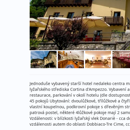
Jednoduše vybavený starší hotel nedaleko centra m
lyžařského střediska Cortina d'Ampezzo. Vybavení a 
restaurace, parkování v okolí hotelu (dle dostupnost
45 pokojů Ubytování: dvoulůžkové, třílůžkové a čty
vlastní koupelnou, podkrovní pokoje s dřevěným str
patrová postel, některé 4lůžkové pokoje mají 2 sam
Vzdálenosti: v blízkosti lyžařský vlek Donariè - cc
vzdálenosti autem do oblasti Dobbiaco-Tre Cime, c