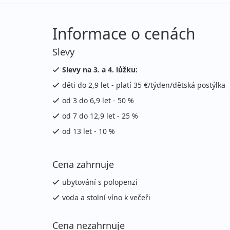
22.12. - 27.12.2026
po
úterý - neděle
vla
Informace o cenách
27.12. - 03.01.2027
po
Slevy
neděle - neděle
vla
Slevy na 3. a 4. lůžku:
leden 2027
děti do 2,9 let - platí 35 €/týden/dětská postýlka
od 3 do 6,9 let - 50 %
03.01. - 09.01.2027
po
od 7 do 12,9 let - 25 %
neděle - sobota
vla
od 13 let - 10 %
04.01. - 09.01.2027
po
pondělí - sobota
Cena zahrnuje
vla
ubytování s polopenzí
10.01. - 17.01.2027
po
voda a stolní víno k večeři
neděle - neděle
vla
17.01. - 24.01.2027
po
Cena nezahrnuje