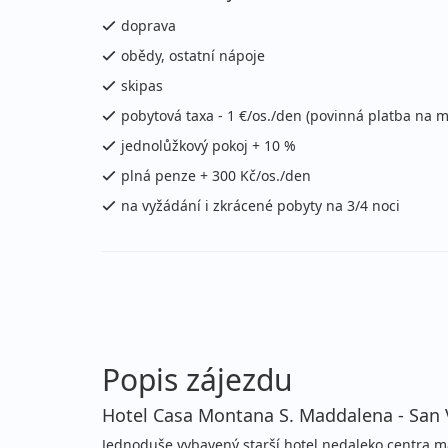
neděle - neděle
vla
doprava
24.01. - 31.01.2027
obědy, ostatní nápoje
po
neděle - neděle
skipas
vla
pobytová taxa - 1 €/os./den (povinná platba na m
31.01. - 07.02.2027
po
jednolůžkový pokoj + 10 %
neděle - neděle
vla
plná penze + 300 Kč/os./den
únor 2027
na vyžádání i zkrácené pobyty na 3/4 noci
07.02. - 14.02.2027
po
neděle - neděle
vla
14.02. - 21.02.2027
po
neděle - neděle
vla
Popis zájezdu
21.02. - 28.02.2027
po
Hotel Casa Montana S. Maddalena - San 
neděle - neděle
vla
Jednoduše vybavený starší hotel nedaleko centra m