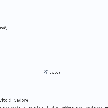
stní
lopenze
stní
ístě)
lopenze
stní
lopenze
stní
Lyžování
lopenze
stní
lopenze
Vito di Cadore
stní
alého horského městečka a v blízkosti vyhlášeného lyžařského stře