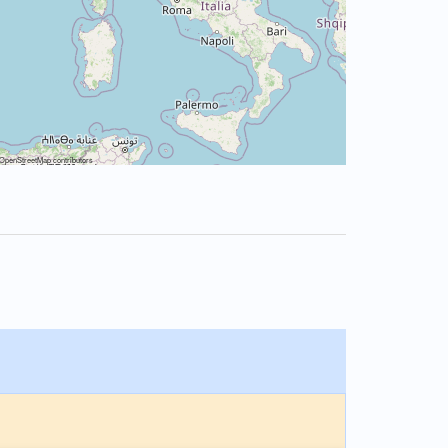
OpenStreetMap
contributors