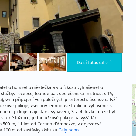
Další fotografie
alého horského městečka a v blízkosti vyhlášeného
služby: recepce, lounge bar, společenská místnost s TV,
i), wi-fi připojení ve společných prostorech, úschovna lyží,
řlůžkové pokoje, všechny jednoduše funkčně vybavené, s
opem, pokoje mají starší vybavení, 3. a 4. lůžko může být
ostatné ložnice, jednolůžkové pokoje na vyžádání
a do 500 m, 11 km od Cortina d'Ampezzo, v dojezdové
ca 100 m od zastávky skibusu
Celý popis