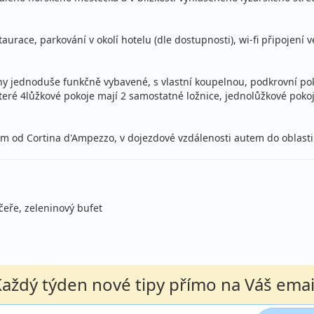
lopenze
aurace, parkování v okolí hotelu (dle dostupnosti), wi-fi připojení
stní
hny jednoduše funkčně vybavené, s vlastní koupelnou, podkrovní po
které 4lůžkové pokoje mají 2 samostatné ložnice, jednolůžkové poko
lopenze
stní
11 km od Cortina d'Ampezzo, v dojezdové vzdálenosti autem do oblas
lopenze
stní
čeře, zeleninový bufet
lopenze
stní
lopenze
aždý týden nové tipy přímo na Váš emai
stní
lopenze