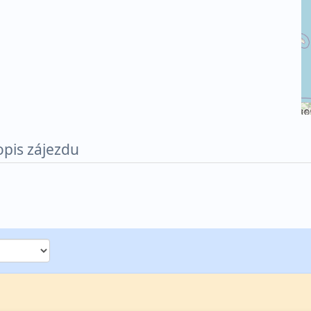
©
opis zájezdu