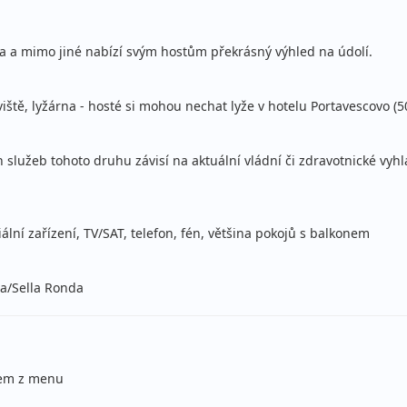
lopenze
a a mimo jiné nabízí svým hostům překrásný výhled na údolí.
stní
lopenze
iště, lyžárna - hosté si mohou nechat lyže v hotelu Portavescovo (5
stní
h služeb tohoto druhu závisí na aktuální vládní či zdravotnické vyh
lopenze
stní
iální zařízení, TV/SAT, telefon, fén, většina pokojů s balkonem
lopenze
stní
ba/Sella Ronda
lopenze
stní
lopenze
rem z menu
stní