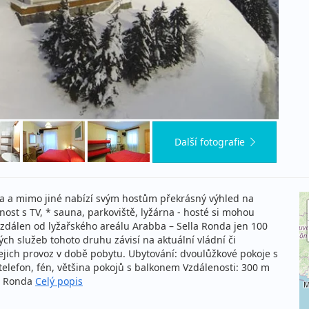
Další fotografie
ba a mimo jiné nabízí svým hostům překrásný výhled na
nost s TV, * sauna, parkoviště, lyžárna - hosté si mohou
 vzdálen od lyžařského areálu Arabba – Sella Ronda jen 100
ých služeb tohoto druhu závisí na aktuální vládní či
ejich provoz v době pobytu. Ubytování: dvoulůžkové pokoje s
, telefon, fén, většina pokojů s balkonem Vzdálenosti: 300 m
la Ronda
Celý popis