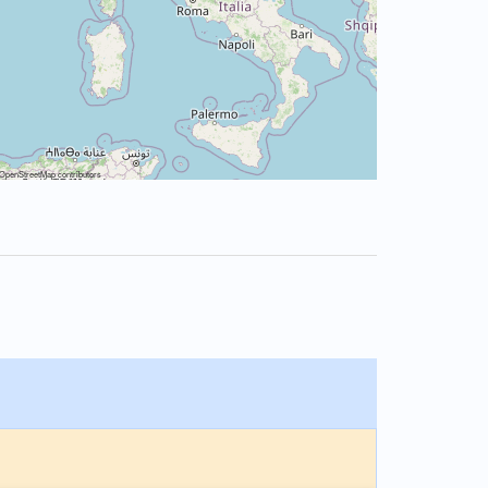
OpenStreetMap
contributors