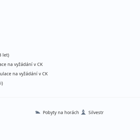
lopenze
stní
lopenze
stní
 let)
lopenze
lace na vyžádání v CK
stní
ulace na vyžádání v CK
i)
lopenze
stní
lopenze
Pobyty na horách
Silvestr
stní
lopenze
stní