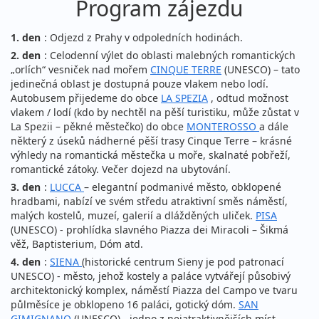
Program zájezdu
1. den
: Odjezd z Prahy v odpoledních hodinách.
2. den
: Celodenní výlet do oblasti malebných romantických
„orlích“ vesniček nad mořem
CINQUE TERRE
(UNESCO) – tato
jedinečná oblast je dostupná pouze vlakem nebo lodí.
Autobusem přijedeme do obce
LA SPEZIA
, odtud možnost
vlakem / lodí (kdo by nechtěl na pěší turistiku, může zůstat v
La Spezii – pěkné městečko) do obce
MONTEROSSO
a dále
některý z úseků nádherné pěší trasy Cinque Terre – krásné
výhledy na romantická městečka u moře, skalnaté pobřeží,
romantické zátoky. Večer dojezd na ubytování.
3. den
:
LUCCA
– elegantní podmanivé město, obklopené
hradbami, nabízí ve svém středu atraktivní směs náměstí,
malých kostelů, muzeí, galerií a dlážděných uliček.
PISA
(UNESCO) - prohlídka slavného Piazza dei Miracoli – Šikmá
věž, Baptisterium, Dóm atd.
4. den
:
SIENA
(historické centrum Sieny je pod patronací
UNESCO) - město, jehož kostely a paláce vytvářejí působivý
architektonický komplex, náměstí Piazza del Campo ve tvaru
půlměsíce je obklopeno 16 paláci, gotický dóm.
SAN
GIMIGNANO
(UNESCO) - jedno z nejatraktivnějších míst