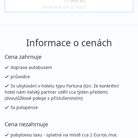
17 990 Kč
vyprodáno
cena za 8 dní (5 nocí)
Informace o cenách
Cena zahrnuje
doprava autobusem
průvodce
5x ubytování v hotelu typu Fortuna (tzn. že konkrétní
hotel nám italský partner sdělí cca týden předem)
(dvoulůžkové pokoje s příslušenstvím)
5x polopenze
Cena nezahrnuje
pobytovou taxu - splatná na místě cca 2 Eur/os./noc