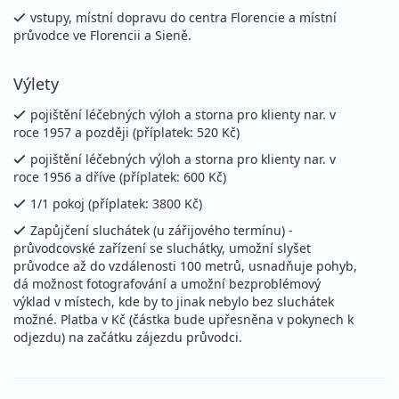
vstupy, místní dopravu do centra Florencie a místní
průvodce ve Florencii a Sieně.
Výlety
pojištění léčebných výloh a storna pro klienty nar. v
roce 1957 a později (příplatek: 520 Kč)
pojištění léčebných výloh a storna pro klienty nar. v
roce 1956 a dříve (příplatek: 600 Kč)
1/1 pokoj (příplatek: 3800 Kč)
Zapůjčení sluchátek (u zářijového termínu) -
průvodcovské zařízení se sluchátky, umožní slyšet
průvodce až do vzdálenosti 100 metrů, usnadňuje pohyb,
dá možnost fotografování a umožní bezproblémový
výklad v místech, kde by to jinak nebylo bez sluchátek
možné. Platba v Kč (částka bude upřesněna v pokynech k
odjezdu) na začátku zájezdu průvodci.