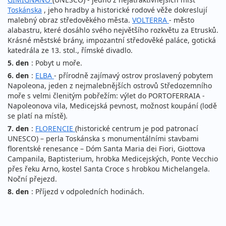
Toskánska
, jeho hradby a historické rodové věže dokreslují
malebný obraz středověkého města.
VOLTERRA
- město
alabastru, které dosáhlo svého největšího rozkvětu za Etrusků.
Krásné městské brány, impozantní středověké paláce, gotická
katedrála ze 13. stol., římské divadlo.
5. den
: Pobyt u moře.
6. den
:
ELBA
- přírodně zajímavý ostrov proslavený pobytem
Napoleona, jeden z nejmalebnějších ostrovů Středozemního
moře s velmi členitým pobřežím: výlet do PORTOFERRAIA -
Napoleonova vila, Medicejská pevnost, možnost koupání (lodě
se platí na místě).
7. den
:
FLORENCIE
(historické centrum je pod patronací
UNESCO) – perla Toskánska s monumentálními stavbami
florentské renesance – Dóm Santa Maria dei Fiori, Giottova
Campanila, Baptisterium, hrobka Medicejských, Ponte Vecchio
přes řeku Arno, kostel Santa Croce s hrobkou Michelangela.
Noční přejezd.
8. den
: Příjezd v odpoledních hodinách.