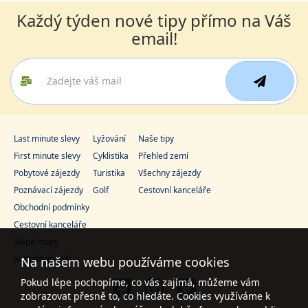
Každý týden nové tipy přímo na Váš
email!
Last minute slevy
Lyžování
Naše tipy
First minute slevy
Cyklistika
Přehled zemí
Pobytové zájezdy
Turistika
Všechny zájezdy
Poznávací zájezdy
Golf
Cestovní kanceláře
Obchodní podmínky
Cestovní kanceláře
Slepé mapy
Kontaktujte nás
Na našem webu používáme cookies
Pokud lépe pochopíme, co vás zajímá, můžeme vám
zobrazovat přesně to, co hledáte. Cookies využíváme k