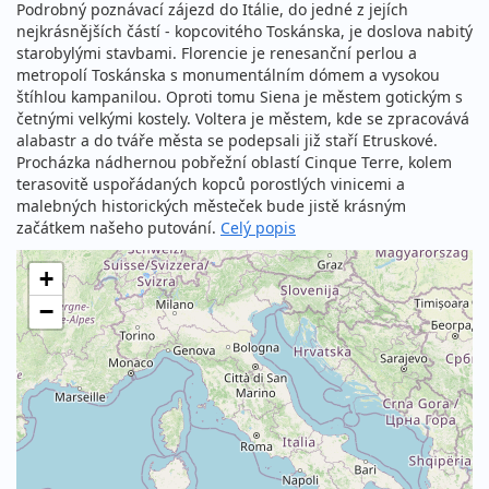
Podrobný poznávací zájezd do Itálie, do jedné z jejích
nejkrásnějších částí - kopcovitého Toskánska, je doslova nabitý
starobylými stavbami. Florencie je renesanční perlou a
metropolí Toskánska s monumentálním dómem a vysokou
štíhlou kampanilou. Oproti tomu Siena je městem gotickým s
četnými velkými kostely. Voltera je městem, kde se zpracovává
alabastr a do tváře města se podepsali již staří Etruskové.
Procházka nádhernou pobřežní oblastí Cinque Terre, kolem
terasovitě uspořádaných kopců porostlých vinicemi a
malebných historických městeček bude jistě krásným
začátkem našeho putování.
Celý popis
+
−