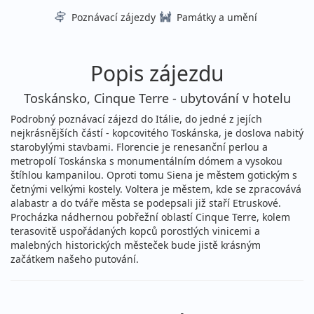
Poznávací zájezdy
Památky a umění
Popis zájezdu
Toskánsko, Cinque Terre - ubytování v hotelu
Podrobný poznávací zájezd do Itálie, do jedné z jejích
nejkrásnějších částí - kopcovitého Toskánska, je doslova nabitý
starobylými stavbami. Florencie je renesanční perlou a
metropolí Toskánska s monumentálním dómem a vysokou
štíhlou kampanilou. Oproti tomu Siena je městem gotickým s
četnými velkými kostely. Voltera je městem, kde se zpracovává
alabastr a do tváře města se podepsali již staří Etruskové.
Procházka nádhernou pobřežní oblastí Cinque Terre, kolem
terasovitě uspořádaných kopců porostlých vinicemi a
malebných historických městeček bude jistě krásným
začátkem našeho putování.