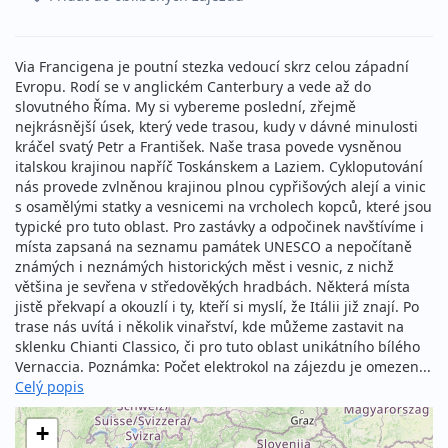
Via Francigena je poutní stezka vedoucí skrz celou západní
Evropu. Rodí se v anglickém Canterbury a vede až do
slovutného Říma. My si vybereme poslední, zřejmě
nejkrásnější úsek, který vede trasou, kudy v dávné minulosti
kráčel svatý Petr a František. Naše trasa povede vysněnou
italskou krajinou napříč Toskánskem a Laziem. Cykloputování
nás provede zvlněnou krajinou plnou cypřišových alejí a vinic
s osamělými statky a vesnicemi na vrcholech kopců, které jsou
typické pro tuto oblast. Pro zastávky a odpočinek navštívíme i
místa zapsaná na seznamu památek UNESCO a nepočítaně
známých i neznámých historických měst i vesnic, z nichž
většina je sevřena v středověkých hradbách. Některá místa
jistě překvapí a okouzlí i ty, kteří si myslí, že Itálii již znají. Po
trase nás uvítá i několik vinařství, kde můžeme zastavit na
sklenku Chianti Classico, či pro tuto oblast unikátního bílého
Vernaccia. Poznámka: Počet elektrokol na zájezdu je omezen...
Celý popis
+