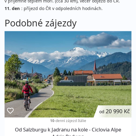
v příjemně teplém moři. (cca 30 km), večer odjezd do ČR.
11. den
: příjezd do ČR v odpoledních hodinách.
Podobné zájezdy
20 990 Kč
od
10
-denní zájezd
Itálie
Od Salzburgu k Jadranu na kole - Ciclovia Alpe