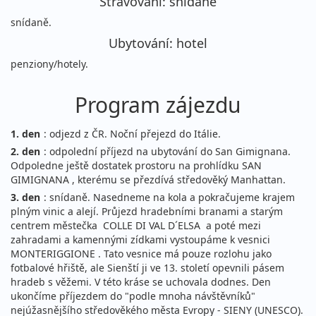
Stravování: snídaně
snídaně.
Ubytování: hotel
penziony/hotely.
Program zájezdu
1. den
: odjezd z ČR. Noční přejezd do Itálie.
2. den
: odpolední příjezd na ubytování do San Gimignana.
Odpoledne ještě dostatek prostoru na prohlídku SAN
GIMIGNANA , kterému se přezdívá středověký Manhattan.
3. den
: snídaně. Nasedneme na kola a pokračujeme krajem
plným vinic a alejí. Průjezd hradebními branami a starým
centrem městečka COLLE DI VAL D´ELSA a poté mezi
zahradami a kamennými zídkami vystoupáme k vesnici
MONTERIGGIONE . Tato vesnice má pouze rozlohu jako
fotbalové hřiště, ale Sienští ji ve 13. století opevnili pásem
hradeb s věžemi. V této kráse se uchovala dodnes. Den
ukončíme příjezdem do "podle mnoha návštěvníků"
nejúžasnějšího středověkého města Evropy - SIENY (UNESCO).