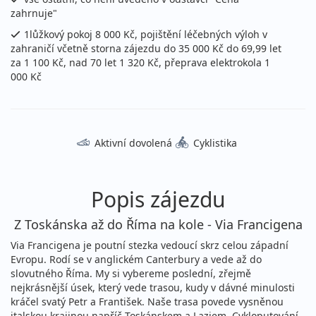
zahrnuje"
1lůžkový pokoj 8 000 Kč, pojištění léčebných výloh v
zahraničí včetně storna zájezdu do 35 000 Kč do 69,99 let
za 1 100 Kč, nad 70 let 1 320 Kč, přeprava elektrokola 1
000 Kč
Aktivní dovolená
Cyklistika
Popis zájezdu
Z Toskánska až do Říma na kole - Via Francigena
Via Francigena je poutní stezka vedoucí skrz celou západní
Evropu. Rodí se v anglickém Canterbury a vede až do
slovutného Říma. My si vybereme poslední, zřejmě
nejkrásnější úsek, který vede trasou, kudy v dávné minulosti
kráčel svatý Petr a František. Naše trasa povede vysněnou
italskou krajinou napříč Toskánskem a Laziem. Cykloputování