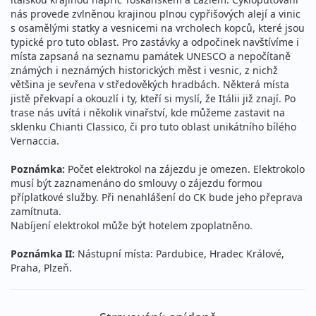
nás provede zvlněnou krajinou plnou cypřišových alejí a vinic
s osamělými statky a vesnicemi na vrcholech kopců, které jsou
typické pro tuto oblast. Pro zastávky a odpočinek navštívíme i
místa zapsaná na seznamu památek UNESCO a nepočítaně
známých i neznámých historických měst i vesnic, z nichž
většina je sevřena v středověkých hradbách. Některá místa
jistě překvapí a okouzlí i ty, kteří si myslí, že Itálii již znají. Po
trase nás uvítá i několik vinařství, kde můžeme zastavit na
sklenku Chianti Classico, či pro tuto oblast unikátního bílého
Vernaccia.
Poznámka:
Počet elektrokol na zájezdu je omezen. Elektrokolo
musí být zaznamenáno do smlouvy o zájezdu formou
příplatkové služby. Při nenahlášení do CK bude jeho přeprava
zamítnuta.
Nabíjení elektrokol může být hotelem zpoplatněno.
Poznámka II:
Nástupní místa: Pardubice, Hradec Králové,
Praha, Plzeň.