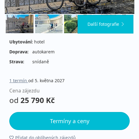
Další fotografie
Ubytování:
hotel
Doprava:
autokarem
Strava:
snídaně
1 termín
od 5. května 2027
Cena zájezdu
od
25 790 Kč
Termíny a ceny
Přidat do oblíbených zájezdů