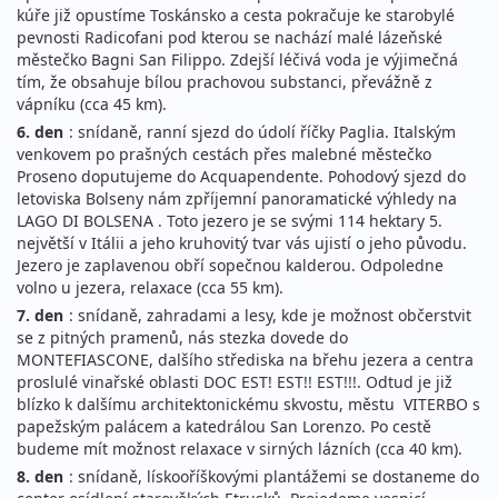
kúře již opustíme Toskánsko a cesta pokračuje ke starobylé
pevnosti Radicofani pod kterou se nachází malé lázeňské
městečko Bagni San Filippo. Zdejší léčivá voda je výjimečná
tím, že obsahuje bílou prachovou substanci, převážně z
vápníku (cca 45 km).
6. den
: snídaně, ranní sjezd do údolí říčky Paglia. Italským
venkovem po prašných cestách přes malebné městečko
Proseno doputujeme do Acquapendente. Pohodový sjezd do
letoviska Bolseny nám zpříjemní panoramatické výhledy na
LAGO DI BOLSENA . Toto jezero je se svými 114 hektary 5.
největší v Itálii a jeho kruhovitý tvar vás ujistí o jeho původu.
Jezero je zaplavenou obří sopečnou kalderou. Odpoledne
volno u jezera, relaxace (cca 55 km).
7. den
: snídaně, zahradami a lesy, kde je možnost občerstvit
se z pitných pramenů, nás stezka dovede do
MONTEFIASCONE, dalšího střediska na břehu jezera a centra
proslulé vinařské oblasti DOC EST! EST!! EST!!!. Odtud je již
blízko k dalšímu architektonickému skvostu, městu VITERBO s
papežským palácem a katedrálou San Lorenzo. Po cestě
budeme mít možnost relaxace v sirných lázních (cca 40 km).
8. den
: snídaně, lískooříškovými plantážemi se dostaneme do