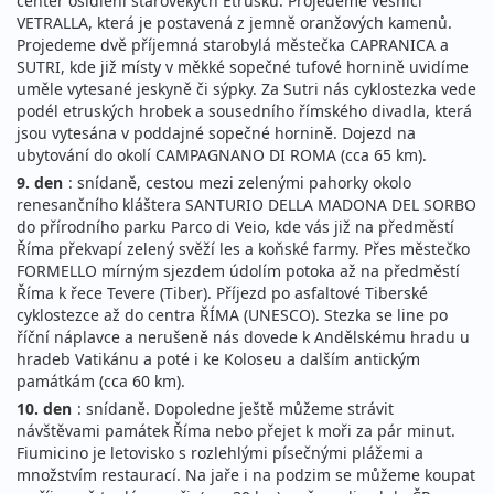
center osídlení starověkých Etrusků. Projedeme vesnicí
VETRALLA, která je postavená z jemně oranžových kamenů.
Projedeme dvě příjemná starobylá městečka CAPRANICA a
SUTRI, kde již místy v měkké sopečné tufové hornině uvidíme
uměle vytesané jeskyně či sýpky. Za Sutri nás cyklostezka vede
podél etruských hrobek a sousedního římského divadla, která
jsou vytesána v poddajné sopečné hornině. Dojezd na
ubytování do okolí CAMPAGNANO DI ROMA (cca 65 km).
9. den
: snídaně, cestou mezi zelenými pahorky okolo
renesančního kláštera SANTURIO DELLA MADONA DEL SORBO
do přírodního parku Parco di Veio, kde vás již na předměstí
Říma překvapí zelený svěží les a koňské farmy. Přes městečko
FORMELLO mírným sjezdem údolím potoka až na předměstí
Říma k řece Tevere (Tiber). Příjezd po asfaltové Tiberské
cyklostezce až do centra ŘÍMA (UNESCO). Stezka se line po
říční náplavce a nerušeně nás dovede k Andělskému hradu u
hradeb Vatikánu a poté i ke Koloseu a dalším antickým
památkám (cca 60 km).
10. den
: snídaně. Dopoledne ještě můžeme strávit
návštěvami památek Říma nebo přejet k moři za pár minut.
Fiumicino je letovisko s rozlehlými písečnými plážemi a
množstvím restaurací. Na jaře i na podzim se můžeme koupat