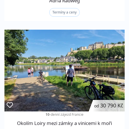
Adria Radweg
Termíny a ceny
30 790 Kč
od
10
-denní zájezd
Francie
Okolím Loiry mezi zámky a vinicemi k moři