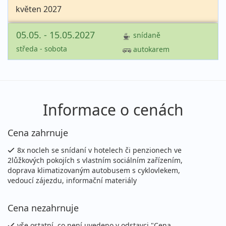
květen 2027
05.05. - 15.05.2027
snídaně
středa - sobota
autokarem
25 790 Kč
Podrobnosti
cena za 11 dní
Informace o cenách
Cena zahrnuje
8x nocleh se snídaní v hotelech či penzionech ve
2lůžkových pokojích s vlastním sociálním zařízením,
doprava klimatizovaným autobusem s cyklovlekem,
vedoucí zájezdu, informační materiály
Cena nezahrnuje
vše ostatní, co není uvedeno v odstavci "Cena