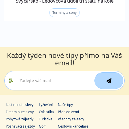
Švýcarsko - Ledovcová údolí tří států na kole
Termíny a ceny
Každý týden nové tipy přímo na Váš
email!
Last minute slevy
Lyžování
Naše tipy
First minute slevy
Cyklistika
Přehled zemí
Pobytové zájezdy
Turistika
Všechny zájezdy
Poznávací zájezdy
Golf
Cestovní kanceláře