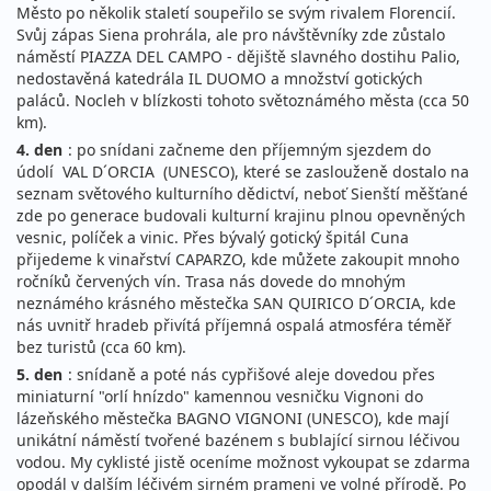
Město po několik staletí soupeřilo se svým rivalem Florencií.
Svůj zápas Siena prohrála, ale pro návštěvníky zde zůstalo
náměstí PIAZZA DEL CAMPO - dějiště slavného dostihu Palio,
nedostavěná katedrála IL DUOMO a množství gotických
paláců. Nocleh v blízkosti tohoto světoznámého města (cca 50
km).
4. den
: po snídani začneme den příjemným sjezdem do
údolí VAL D´ORCIA (UNESCO), které se zaslouženě dostalo na
seznam světového kulturního dědictví, neboť Sienští měšťané
zde po generace budovali kulturní krajinu plnou opevněných
vesnic, políček a vinic. Přes bývalý gotický špitál Cuna
přijedeme k vinařství CAPARZO, kde můžete zakoupit mnoho
ročníků červených vín. Trasa nás dovede do mnohým
neznámého krásného městečka SAN QUIRICO D´ORCIA, kde
nás uvnitř hradeb přivítá příjemná ospalá atmosféra téměř
bez turistů (cca 60 km).
5. den
: snídaně a poté nás cypřišové aleje dovedou přes
miniaturní "orlí hnízdo" kamennou vesničku Vignoni do
lázeňského městečka BAGNO VIGNONI (UNESCO), kde mají
unikátní náměstí tvořené bazénem s bublající sirnou léčivou
vodou. My cyklisté jistě oceníme možnost vykoupat se zdarma
opodál v dalším léčivém sirném prameni ve volné přírodě. Po