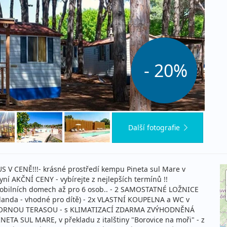
- 20%
Další fotografie
V CENĚ!!!- krásné prostředí kempu Pineta sul Mare v
í AKČNÍ CENY - vybírejte z nejlepších termínů !!
obilních domech až pro 6 osob.. - 2 SAMOSTATNÉ LOŽNICE
 palanda - vhodné pro dítě) - 2x VLASTNÍ KOUPELNA a WC v
STORNOU TERASOU - s KLIMATIZACÍ ZDARMA ZVÝHODNĚNÁ
A SUL MARE, v překladu z italštiny "Borovice na moři" - z