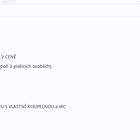
c
tokarem
 V CENĚ
poň 2 platících osobách)
U S VLASTNÍ KOUPELNOU a WC