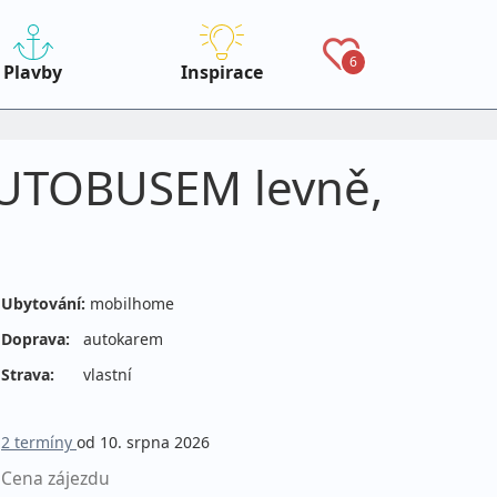
6
Plavby
Inspirace
 AUTOBUSEM levně,
Ubytování:
mobilhome
Doprava:
autokarem
Strava:
vlastní
2 termíny
od 10. srpna 2026
Cena zájezdu