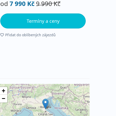
od
7 990 Kč
9 990 Kč
Termíny a ceny
Přidat do oblíbených zájezdů
+
−