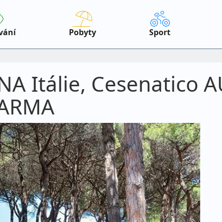
vání
Pobyty
Sport
A Itálie, Cesenatico
ZDARMA