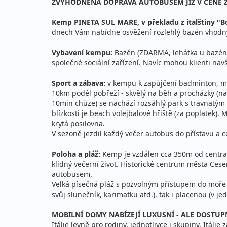
ZVÝHODNĚNÁ DOPRAVA AUTOBUSEM JIŽ V CENĚ 
Kemp PINETA SUL MARE, v překladu z italštiny "B
dnech Vám nabídne osvěžení rozlehlý bazén vhodný 
Vybavení kempu:
Bazén (ZDARMA, lehátka u bazénu z
společné sociální zařízení. Navíc mohou klienti na
Sport a zábava:
v kempu k zapůjčení badminton, míč 
10km podél pobřeží - skvělý na běh a procházky (nac
10min chůze) se nachází rozsáhlý park s travnatým p
blízkosti je beach volejbalové hřiště (za poplatek)
krytá posilovna.
V sezoně jezdil každý večer autobus do přístavu a
Poloha a pláž:
Kemp je vzdálen cca 350m od centra m
klidný večerní život. Historické centrum města Ce
autobusem.
Velká písečná pláž s pozvolným přístupem do moře 
svůj slunečník, karimatku atd.), tak i placenou (v j
MOBILNÍ DOMY NABÍZEJÍ LUXUSNÍ - ALE DOSTUPN
Itálie levně pro rodiny, jednotlivce i skupiny, Itáli