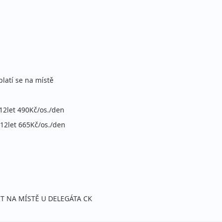
platí se na místě
12let 490Kč/os./den
 12let 665Kč/os./den
T NA MÍSTĚ U DELEGÁTA CK