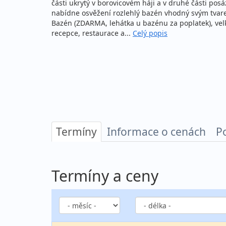
části ukrytý v borovicovém háji a v druhé části pos
nabídne osvěžení rozlehlý bazén vhodný svým tvare
Bazén (ZDARMA, lehátka u bazénu za poplatek), velk
recepce, restaurace a...
Celý popis
Termíny
Informace o cenách
P
Termíny a ceny