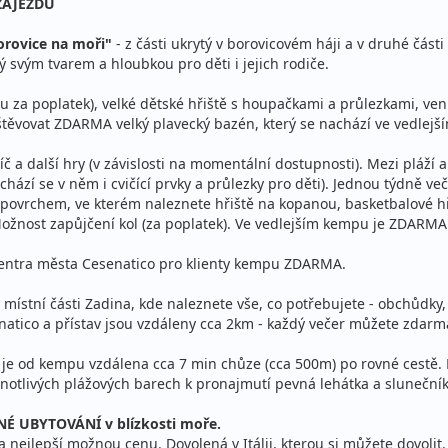
ZÁJEZDU
orovice na moři"
- z části ukrytý v borovicovém háji a v druhé část
svým tvarem a hloubkou pro děti i jejich rodiče.
a poplatek), velké dětské hřiště s houpačkami a průlezkami, venkov
vštěvovat ZDARMA velký plavecký bazén, který se nachází ve vedlej
a další hry (v závislosti na momentální dostupnosti). Mezi pláží 
hází se v něm i cvičící prvky a průlezky pro děti). Jednou týdně ve
ovrchem, ve kterém naleznete hřiště na kopanou, basketbalové hřišt
. Možnost zapůjčení kol (za poplatek). Ve vedlejším kempu je ZDARM
 centra města Cesenatico pro klienty kempu ZDARMA.
ístní části Zadina, kde naleznete vše, co potřebujete - obchůdky, 
senatico a přístav jsou vzdáleny cca 2km - každý večer můžete zda
je od kempu vzdálena cca 7 min chůze (cca 500m) po rovné cestě. P
ednotlivých plážových barech k pronajmutí pevná lehátka a slunečník
É UBYTOVÁNÍ v blízkosti moře.
e za nejlepší možnou cenu. Dovolená v Itálii, kterou si můžete dovolit