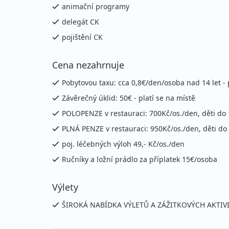
animační programy
delegát CK
pojištění CK
Cena nezahrnuje
Pobytovou taxu: cca 0,8€/den/osoba nad 14 let - 
Závěrečný úklid: 50€ - platí se na místě
POLOPENZE v restauraci: 700Kč/os./den, děti do 
PLNÁ PENZE v restauraci: 950Kč/os./den, děti do
poj. léčebných výloh 49,- Kč/os./den
Ručníky a ložní prádlo za příplatek 15€/osoba
Výlety
ŠIROKÁ NABÍDKA VÝLETŮ A ZÁŽITKOVÝCH AKTIVI