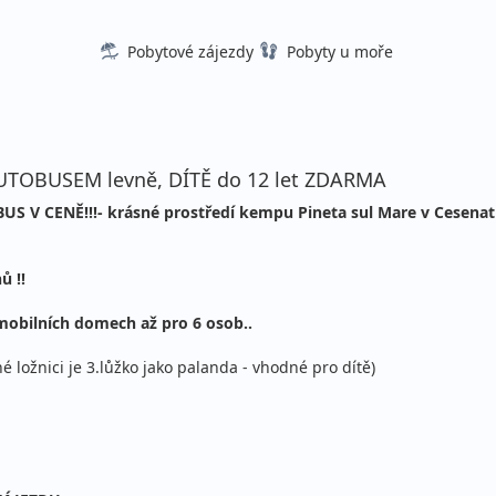
Pobytové zájezdy
Pobyty u moře
AUTOBUSEM levně, DÍTĚ do 12 let ZDARMA
S V CENĚ!!!- krásné prostředí kempu Pineta sul Mare v Cesena
ů !!
bilních domech až pro 6 osob..
ložnici je 3.lůžko jako palanda - vhodné pro dítě)