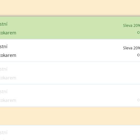
stní
Sleva 20
c
tokarem
stní
Sleva 20
c
tokarem
stní
tokarem
stní
c
tokarem
stní