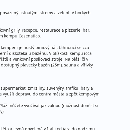
i posázený listnatými stromy a zelení. V horkých
ní grily, recepce, restaurace a pizzerie, bar,
ším kempu Cesenatico.
a kempem je hustý piniový háj, táhnoucí se cca
černí diskotéka u bazénu. V blízkosti kempu (cca
ě a venkovní posilovací stroje. Na pláži či v
A dostupný plavecký bazén (25m), sauna a vířivky,
supermarket, zmrzliny, suvenýry, trafiku, bary a
rma využít dopravu do centra města a zpět kempovým
láž můžete využívat jak volnou (možnost donést si
y).
. Léto a levná dovolená v Itálii od jara do podzimu