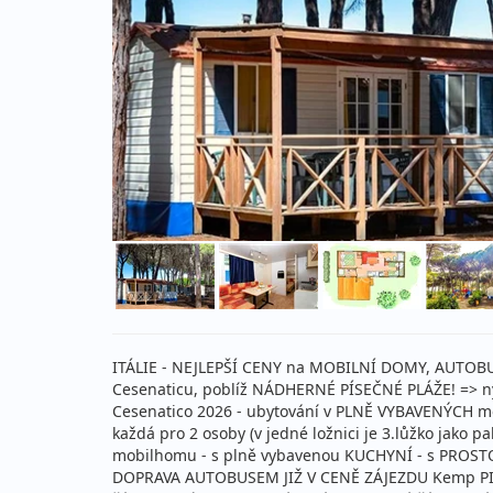
ITÁLIE - NEJLEPŠÍ CENY na MOBILNÍ DOMY, AUTOBUS 
Cesenaticu, poblíž NÁDHERNÉ PÍSEČNÉ PLÁŽE! => nyn
Cesenatico 2026 - ubytování v PLNĚ VYBAVENÝCH m
každá pro 2 osoby (v jedné ložnici je 3.lůžko jako
mobilhomu - s plně vybavenou KUCHYNÍ - s PRO
DOPRAVA AUTOBUSEM JIŽ V CENĚ ZÁJEZDU Kemp PINET