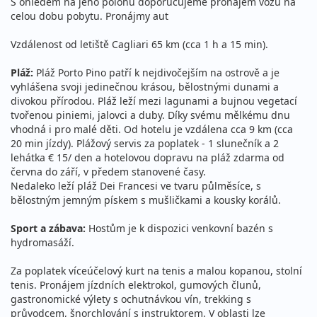
S ohledem na jeho polohu doporučujeme pronájem vozu na
celou dobu pobytu. Pronájmy aut
Vzdálenost od letiště Cagliari 65 km (cca 1 h a 15 min).
Pláž:
Pláž Porto Pino patří k nejdivočejším na ostrově a je
vyhlášena svoji jedinečnou krásou, bělostnými dunami a
divokou přírodou. Pláž leží mezi lagunami a bujnou vegetací
tvořenou piniemi, jalovci a duby. Díky svému mělkému dnu
vhodná i pro malé děti. Od hotelu je vzdálena cca 9 km (cca
20 min jízdy). Plážový servis za poplatek - 1 slunečník a 2
lehátka € 15/ den a hotelovou dopravu na pláž zdarma od
června do září, v předem stanovené časy.
Nedaleko leží pláž Dei Francesi ve tvaru půlměsíce, s
bělostným jemným pískem s mušličkami a kousky korálů.
Sport a zábava:
Hostům je k dispozici venkovní bazén s
hydromasáží.
Za poplatek víceúčelový kurt na tenis a malou kopanou, stolní
tenis. Pronájem jízdních elektrokol, gumových člunů,
gastronomické výlety s ochutnávkou vín, trekking s
průvodcem, šnorchlování s instruktorem. V oblasti lze