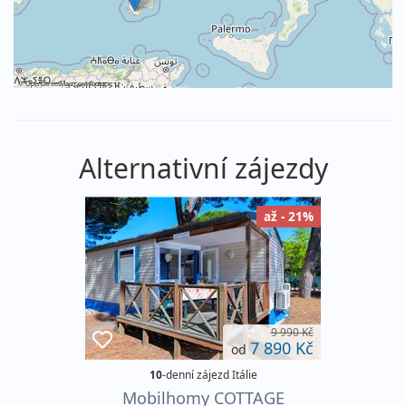
©
OpenStreetMap
contributors
Alternativní zájezdy
až - 21%
9 990 Kč
7 890 Kč
od
10
-denní zájezd Itálie
Mobilhomy COTTAGE