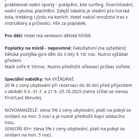
praktikovat vodní sporty - potápění, kite surfing, šnorchlování,
vodní rybolov, plachtění. Zdejší lokalita je ideální pro horská
kola, trekking i jízdu na koních. Hotel nabízí množství tras s
instruktory a průvodci. Vše za poplatek.
Pro děti:
Hotel má venkovní dětské hřiště.
Poplatky na místě - nepovinné:
Fakultativní (na vyžádání):
Dětská postýlka (pro děti do 3 let): € 10/ noc. Nutno vyžádat
předem.
Malé zvíře € 10/noc. Nutno předložit očkovací průkaz zvířete.
Speciální nabídky:
NA VYŽÁDÁNÍ:
20 % z ceny ubytování při rezervaci do 30 dní před příjezdem
v období 9.5.-31.7. a 21.9.-25.10.2025 (nelze sčítat se slevou
First/Last Minute).
NOVOMANŽELÉ: sleva 5% z ceny ubytování, platí na pobyt se
snídaní na min. 5 nocí a je nutné předložit kopii oddacího
listu.
SENIOŘI 65+: sleva 5% z ceny ubytování, platí na pobyt se
snídaní na min. 5 nocí.