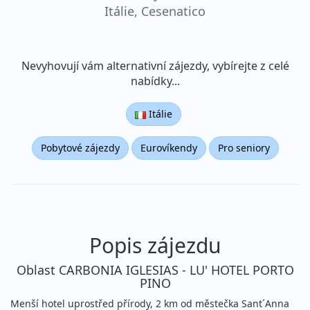
Itálie, Cesenatico
AUTOBUSEM levně, DÍTĚ
do 12 let ZDARMA
Nevyhovují vám alternativní zájezdy, vybírejte z celé
nabídky...
Itálie
Pobytové zájezdy
Eurovíkendy
Pro seniory
Popis zájezdu
Oblast CARBONIA IGLESIAS - LU' HOTEL PORTO
PINO
Menší hotel uprostřed přírody, 2 km od městečka Sant´Anna