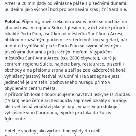
Arresi a 20 min jízdy od věhlasné pláže s písečnými dunami,
je ideální jako výchozí bod pro poznávání krás jižní Sardinie.
Poloha:
Příjemný, nově zrekonstruovaný hotel se nachází na
jihu ostrova, v regionu Sulcis-Iglesiente, v úchvatné přírodní
lokalitě Porto Pino, asi 2 km od městečka Sant´Anna Arresi,
obklopen rozsáhlým parkem se středomořskou vegetací, pár
minut od vyhlášené pláže Porto Pino se svými bělostnými
písečnými dunami a průzračným mořem. V typickém
městečku Sant´Anna Arresi (cca 2800 obyvatel), které je
centrem regionu Sulcis, najdete bary, restaurace, pizzerii i
obchody a na přelomu srpna a září se zde každoročně koná
vyhlášený jazzový festival "Ai Confini Tra Sardegna e Jazz".
Jedinečné je umístění dochovaného nurágu přímo v
obydleném centru města.
Z přírodních lokalit doporučujeme navštívit jeskyně Is Zuddas
(19 km) nebo četné archeologicky zajímavé lokality s nurágy,
ale i věhlasná vinařství jako je např. vinařství produkující
vyhlášené víno Carignano, typické pro lokalitu Sulcis-
Iglesiente.
Hotel je vhodný jako výchozí bod výlety do okolí.