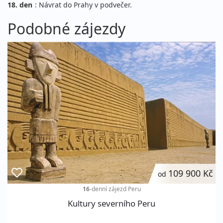
18. den
: Návrat do Prahy v podvečer.
Podobné zájezdy
109 900 Kč
od
16
-denní zájezd
Peru
Kultury severního Peru