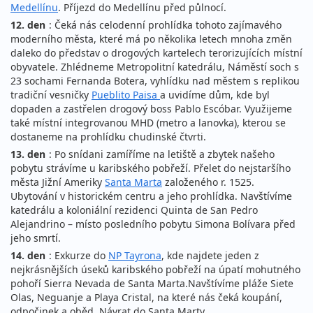
Medellínu
. Příjezd do Medellínu před půlnocí.
12. den
: Čeká nás celodenní prohlídka tohoto zajímavého
moderního města, které má po několika letech mnoha změn
daleko do představ o drogových kartelech terorizujících místní
obyvatele. Zhlédneme Metropolitní katedrálu, Náměstí soch s
23 sochami Fernanda Botera, vyhlídku nad městem s replikou
tradiční vesničky
Pueblito Paisa
a uvidíme dům, kde byl
dopaden a zastřelen drogový boss Pablo Escóbar. Využijeme
také místní integrovanou MHD (metro a lanovka), kterou se
dostaneme na prohlídku chudinské čtvrti.
13. den
: Po snídani zamíříme na letiště a zbytek našeho
pobytu strávíme u karibského pobřeží. Přelet do nejstaršího
města Jižní Ameriky
Santa Marta
založeného r. 1525.
Ubytování v historickém centru a jeho prohlídka. Navštívíme
katedrálu a koloniální rezidenci Quinta de San Pedro
Alejandrino – místo posledního pobytu Simona Bolívara před
jeho smrtí.
14. den
: Exkurze do
NP Tayrona
, kde najdete jeden z
nejkrásnějších úseků karibského pobřeží na úpatí mohutného
pohoří Sierra Nevada de Santa Marta.Navštívíme pláže Siete
Olas, Neguanje a Playa Cristal, na které nás čeká koupání,
odpočinek a oběd. Návrat do Santa Marty.