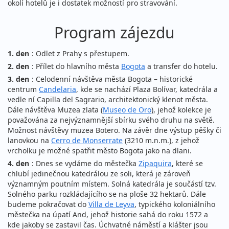
okolí hotelů je i dostatek možností pro stravování.
Program zájezdu
1. den
: Odlet z Prahy s přestupem.
2. den
: Přílet do hlavního města
Bogota
a transfer do hotelu.
3. den
: Celodenní návštěva města Bogota – historické
centrum
Candelaria
, kde se nachází Plaza Bolívar, katedrála a
vedle ní Capilla del Sagrario, architektonický klenot města.
Dále návštěva Muzea zlata (
Museo de Oro
), jehož kolekce je
považována za nejvýznamnější sbírku svého druhu na světě.
Možnost návštěvy muzea Botero. Na závěr dne výstup pěšky či
lanovkou na
Cerro de Monserrate
(3210 m.n.m.), z jehož
vrcholku je možné spatřit město Bogota jako na dlani.
4. den
: Dnes se vydáme do městečka
Zipaquira
, které se
chlubí jedinečnou katedrálou ze soli, která je zároveň
významným poutním místem. Solná katedrála je součástí tzv.
Solného parku rozkládajícího se na ploše 32 hektarů. Dále
budeme pokračovat do
Villa de Leyva
, typického koloniálního
městečka na úpatí And, jehož historie sahá do roku 1572 a
kde jakoby se zastavil čas. Úchvatné náměstí a klášter jsou