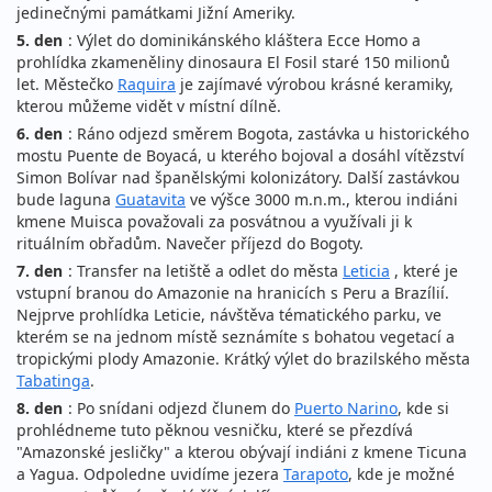
jedinečnými památkami Jižní Ameriky.
5. den
: Výlet do dominikánského kláštera Ecce Homo a
prohlídka zkameněliny dinosaura El Fosil staré 150 milionů
let. Městečko
Raquira
je zajímavé výrobou krásné keramiky,
kterou můžeme vidět v místní dílně.
6. den
: Ráno odjezd směrem Bogota, zastávka u historického
mostu Puente de Boyacá, u kterého bojoval a dosáhl vítězství
Simon Bolívar nad španělskými kolonizátory. Další zastávkou
bude laguna
Guatavita
ve výšce 3000 m.n.m., kterou indiáni
kmene Muisca považovali za posvátnou a využívali ji k
rituálním obřadům. Navečer příjezd do Bogoty.
7. den
: Transfer na letiště a odlet do města
Leticia
, které je
vstupní branou do Amazonie na hranicích s Peru a Brazílií.
Nejprve prohlídka Leticie, návštěva tématického parku, ve
kterém se na jednom místě seznámíte s bohatou vegetací a
tropickými plody Amazonie. Krátký výlet do brazilského města
Tabatinga
.
8. den
: Po snídani odjezd člunem do
Puerto Narino
, kde si
prohlédneme tuto pěknou vesničku, které se přezdívá
"Amazonské jesličky" a kterou obývají indiáni z kmene Ticuna
a Yagua. Odpoledne uvidíme jezera
Tarapoto
, kde je možné