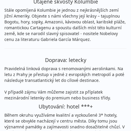
Utajené skvosty Kolumbie
Stále opomíjená Kolumbie je jednou z nejkrásnějších zemí
Jižní Ameriky. Objevte s námi všechny její krásy – tajuplnou
Bogotu, hory, sopky, Amazonii, kávovou oblast, karibské pláže,
romantickou Cartagenu a spoustu dalších míst této kulturní
země, kde se narodil slavný spisovatel - nositele Nobelovy
cenu za literaturu Gabriela García Márquez.
Doprava: letecky
Pravidelná linková doprava s renomovanými aerolinkami. Na
letu z Prahy je přestup v jedné z evropských metropolí a poté
následuje transatlantický let do cílové destinace.
V případě zájmu Vám můžeme zajistit za příplatek
mezinárodní letenky do premium nebo business třídy.
Ubytování: hotel ***+
Během okruhu využíváme kvalitní a vyzkoušené 3* hotely,
které se obvykle nacházejí v centru města. Díky tomu jsou
významné památky a zajímavosti snadno dosažitelné chůzí. V