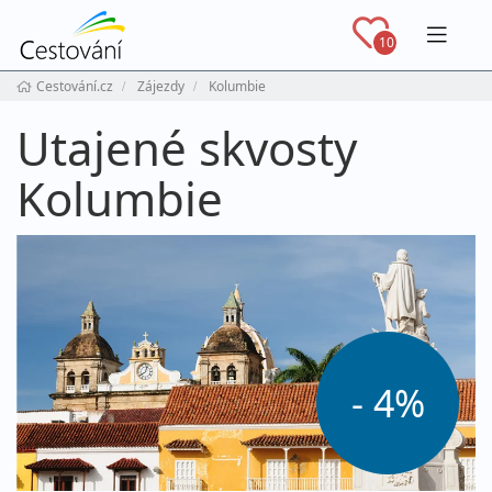
Navig
10
Cestování.cz
Zájezdy
Kolumbie
Utajené skvosty
Kolumbie
- 4%