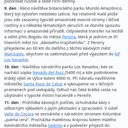
pozorovat růžové a šedé říční delfíny.
9. den
: Ráno návštěva botanického parku Mundo Amazónico,
který byl vytvořen nedaleko Leticie. Na relativně malé ploše
jsou zde zasazeny typické amazonské ovocné stromy i léčivé
rostliny a v několika tématických okruzích se dozvíte spoustu
informací o amazonské přírodě. Odpoledne transfer na letiště
a odlet přes Bogotu do města
Pereira
, která je jedním ze tří
hlavních měst tzv. „kávového trojúhelníku“. Z Pereiry
přejedeme asi 60 km do dalšího z těchto kávových měst
Manizales
, abychom se zaklimatizovali před výjezdem do
NP
Los Nevados
.
10. den
: Návštěva národního parku Los Nevados, kde se
nachází sopka
Nevado del Ruiz
(5400 m) a kde podnikneme
krátký výlet ve výšce kolem 4000 m. Při návratu navštívíme
městečko
Santa Rosa de Cabal
a vykoupeme se v léčivých
pramenech pod vodopády. Odtud nás čeká krátká cesta na
ubytování v typické místní haciendě v Pereiře.
11. den
: Prohlídka kávových políček, ochutnávka kávy s
odborným výkladem o jejím pěstování a zpracování. V údolí
Valle de Cocora
se seznámíte s národním stromem Kolumbie
„palma cera“. Procházka malebnou krajinou kolem malého
koloniálního městečka
Salento
a v podvečer přejezd do