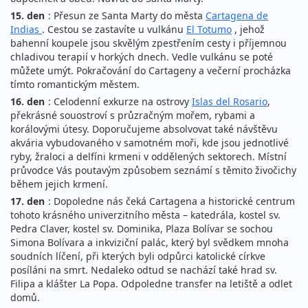
15. den
: Přesun ze Santa Marty do města
Cartagena de
Indias
. Cestou se zastavíte u vulkánu
El Totumo
, jehož
bahenní koupele jsou skvělým zpestřením cesty i příjemnou
chladivou terapií v horkých dnech. Vedle vulkánu se poté
můžete umýt. Pokračování do Cartageny a večerní procházka
tímto romantickým městem.
16. den
: Celodenní exkurze na ostrovy
Islas del Rosario
,
překrásné souostroví s průzračným mořem, rybami a
korálovými útesy. Doporučujeme absolvovat také návštěvu
akvária vybudovaného v samotném moři, kde jsou jednotlivé
ryby, žraloci a delfíni krmeni v oddělených sektorech. Místní
průvodce Vás poutavým způsobem seznámí s těmito živočichy
během jejich krmení.
17. den
: Dopoledne nás čeká Cartagena a historické centrum
tohoto krásného univerzitního města – katedrála, kostel sv.
Pedra Claver, kostel sv. Dominika, Plaza Bolívar se sochou
Simona Bolívara a inkviziční palác, který byl svědkem mnoha
soudních líčení, při kterých byli odpůrci katolické církve
posíláni na smrt. Nedaleko odtud se nachází také hrad sv.
Filipa a klášter La Popa. Odpoledne transfer na letiště a odlet
domů.