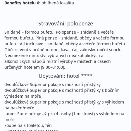
29.08. - 09.09.2026
polopenze
Benefity hotelu 6:
oblíbená lokalita
sobota - středa
letecky (Praha)
52 990 Kč
Stravování: polopenze
vyprodáno
cena za 12 dní (11 nocí)
Snídaně – formou bufetu. Polopenze – snídaně a večeře
30.08. - 06.09.2026
polopenze
formou bufetu. Plná penze – snídaně, obědy a večeře formou
bufetu. All inclusive – snídaně, obědy a večeře formou bufetu.
neděle - neděle
letecky (Praha)
Občerstvení v průběhu dne, káva, čaj, zákusky, noční snack.
38 990 Kč
Neomezené množství vybraných nealkoholických a
vyprodáno
cena za 8 dní (7 nocí)
alkoholických nápojů místní výroby v místech a časech
určených hotelem (9:00–01:00).
září 2026
Ubytování: hotel ****
dvoulůžkové Superior pokoje s možností přistýlky
05.09. - 12.09.2026
polopenze
dvoulůžkové Superior pokoje s možností přistýlky s bočním
sobota - sobota
letecky (Praha)
výhledem na moře
dvoulůžkové Superior pokoje s možností přistýlky s výhledem
36 990 Kč
Sleva 5%
38 990 Kč
na bazén/moře
Podrobnosti
cena za 8 dní (7 nocí)
Junior Suite pokoje až pro 4 osoby (1 místnost) s výhledem na
moře
05.09. - 15.09.2026
polopenze
koupelna s toaletou, fén
sobota - úterý
letecky (Praha)