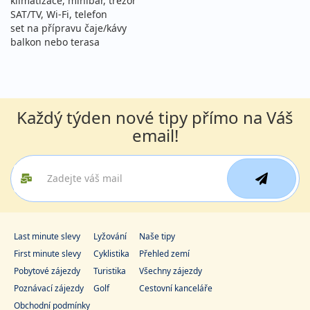
klimatizace, minibar, trezor
SAT/TV, Wi-Fi, telefon
46 890 Kč
Sleva 5%
49 590 Kč
Podrobnosti
set na přípravu čaje/kávy
cena za 11 dní (10 nocí)
balkon nebo terasa
05.09. - 16.09.2026
polopenze
sobota - středa
letecky (Praha)
52 990 Kč
vyprodáno
Každý týden nové tipy přímo na Váš
cena za 12 dní (11 nocí)
email!
06.09. - 13.09.2026
polopenze
neděle - neděle
letecky (Praha)
38 990 Kč
vyprodáno
cena za 8 dní (7 nocí)
12.09. - 19.09.2026
polopenze
Last minute slevy
Lyžování
Naše tipy
sobota - sobota
letecky (Praha)
First minute slevy
Cyklistika
Přehled zemí
36 990 Kč
Sleva 5%
38 990 Kč
Pobytové zájezdy
Turistika
Všechny zájezdy
Podrobnosti
cena za 8 dní (7 nocí)
Poznávací zájezdy
Golf
Cestovní kanceláře
12.09. - 22.09.2026
Obchodní podmínky
polopenze