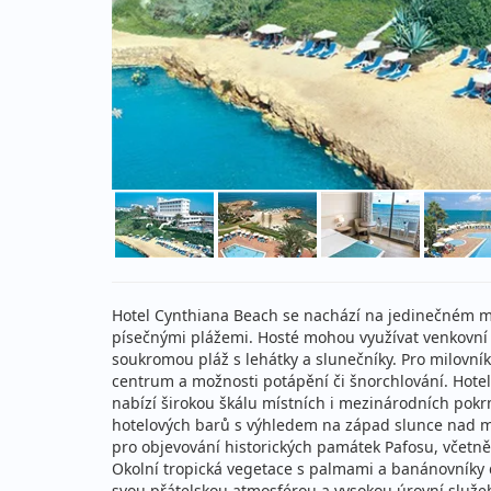
Hotel Cynthiana Beach se nachází na jedinečném mí
písečnými plážemi. Hosté mohou využívat venkovní
soukromou pláž s lehátky a slunečníky. Pro milovníky
centrum a možnosti potápění či šnorchlování. Hot
nabízí širokou škálu místních i mezinárodních pok
hotelových barů s výhledem na západ slunce nad m
pro objevování historických památek Pafosu, včetn
Okolní tropická vegetace s palmami a banánovníky 
svou přátelskou atmosférou a vysokou úrovní služeb,