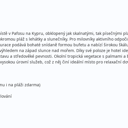
lopenze
Sleva 4%
29
ecky (Praha)
stě v Pafosu na Kypru, obklopený jak skalnatými, tak písečnými p
lopenze
Sleva 4%
36
omou pláž s lehátky a slunečníky. Pro milovníky aktivního odpočink
ce
taurace podává bohaté snídaně formou bufetu a nabízí širokou škál
ecky (Praha)
výhledem na západ slunce nad mořem. Díky své poloze je hotel id
avu a středověké pevnosti. Okolní tropická vegetace s palmami a
lopenze
ysokou úrovní služeb, což z něj činí ideální místo pro relaxační d
ecky (Praha)
lopenze
Sleva 4%
29
nu i na pláži zdarma)
ecky (Praha)
hlování
lopenze
Sleva 4%
36
ce
ecky (Praha)
lopenze
ecky (Praha)