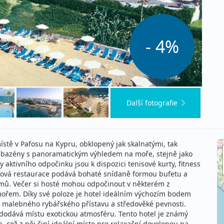
- 4%
Další fotografie
stě v Pafosu na Kypru, obklopený jak skalnatými, tak
 bazény s panoramatickým výhledem na moře, stejně jako
 aktivního odpočinku jsou k dispozici tenisové kurty, fitness
elová restaurace podává bohaté snídaně formou bufetu a
rmů. Večer si hosté mohou odpočinout v některém z
ořem. Díky své poloze je hotel ideálním výchozím bodem
ě malebného rybářského přístavu a středověké pevnosti.
dodává místu exotickou atmosféru. Tento hotel je známý
 což z něj činí ideální místo pro relaxační dovolenou na