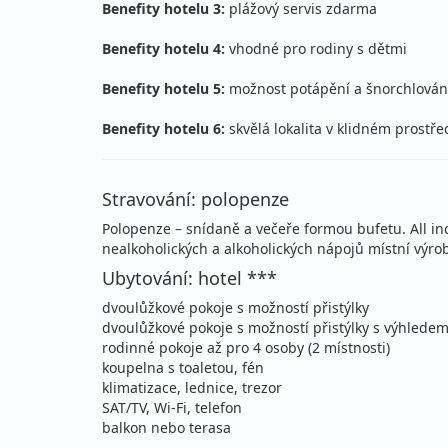
Benefity hotelu 3:
plážový servis zdarma
19.09. - 26.09.2026
po
Benefity hotelu 4:
vhodné pro rodiny s dětmi
sobota - sobota
let
Benefity hotelu 5:
možnost potápění a šnorchlován
19.09. - 29.09.2026
po
Benefity hotelu 6:
skvělá lokalita v klidném prostře
sobota - úterý
let
20.09. - 27.09.2026
po
Stravování: polopenze
neděle - neděle
let
Polopenze – snídaně a večeře formou bufetu. All 
nealkoholických a alkoholických nápojů místní výro
říjen 2026
Ubytování: hotel ***
dvoulůžkové pokoje s možností přistýlky
03.10. - 10.10.2026
po
dvoulůžkové pokoje s možností přistýlky s výhlede
sobota - sobota
let
rodinné pokoje až pro 4 osoby (2 místnosti)
koupelna s toaletou, fén
03.10. - 13.10.2026
klimatizace, lednice, trezor
po
SAT/TV, Wi-Fi, telefon
sobota - úterý
let
balkon nebo terasa