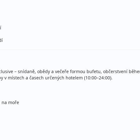
lopenze
Sleva 4%
29
ecky (Praha)
í
lopenze
Sleva 4%
36
dí
ce
ecky (Praha)
lopenze
ecky (Praha)
inclusive – snídaně, obědy a večeře formou bufetu, občerstvení b
by v místech a časech určených hotelem (10:00–24:00).
lopenze
Sleva 4%
28
m na moře
ecky (Praha)
lopenze
Sleva 4%
34
ce
ecky (Praha)