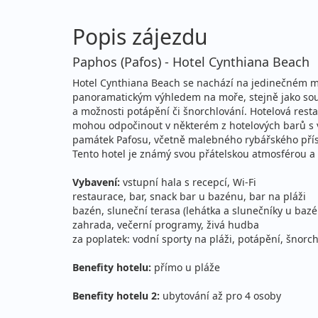
září 2026
Popis zájezdu
05.09. - 12.09.2026
po
Paphos (Pafos) - Hotel Cynthiana Beach
sobota - sobota
let
Hotel Cynthiana Beach se nachází na jedinečném mí
05.09. - 15.09.2026
po
panoramatickým výhledem na moře, stejně jako soukr
a možnosti potápění či šnorchlování. Hotelová res
sobota - úterý
let
mohou odpočinout v některém z hotelových barů s 
památek Pafosu, včetně malebného rybářského příst
06.09. - 13.09.2026
po
Tento hotel je známý svou přátelskou atmosférou a v
neděle - neděle
let
Vybavení:
vstupní hala s recepcí, Wi-Fi
12.09. - 19.09.2026
po
restaurace, bar, snack bar u bazénu, bar na pláži
bazén, sluneční terasa (lehátka a slunečníky u bazé
sobota - sobota
let
zahrada, večerní programy, živá hudba
za poplatek: vodní sporty na pláži, potápění, šnorc
12.09. - 22.09.2026
po
sobota - úterý
let
Benefity hotelu:
přímo u pláže
13.09. - 20.09.2026
Benefity hotelu 2:
ubytování až pro 4 osoby
po
neděle - neděle
let