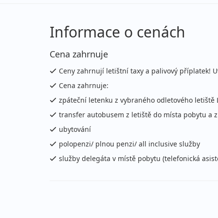
22.08. - 29.08.2026
po
sobota - sobota
let
Informace o cenách
22.08. - 01.09.2026
po
Cena zahrnuje
sobota - úterý
let
Ceny zahrnují letištní taxy a palivový příplatek
23.08. - 30.08.2026
po
Cena zahrnuje:
neděle - neděle
let
zpáteční letenku z vybraného odletového letiště 
29.08. - 05.09.2026
po
transfer autobusem z letiště do místa pobytu a 
sobota - sobota
let
ubytování
polopenzi/ plnou penzi/ all inclusive služby
29.08. - 08.09.2026
po
služby delegáta v místě pobytu (telefonická asis
sobota - úterý
let
30.08. - 06.09.2026
po
neděle - neděle
let