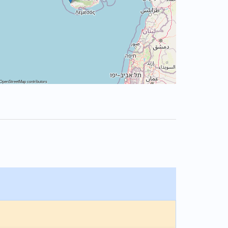
OpenStreetMap
contributors