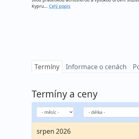
Kypru...
Celý popis
Termíny
Informace o cenách
P
Termíny a ceny
srpen 2026