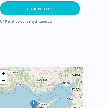
Termíny a ceny
Přidat do oblíbených zájezdů
+
−