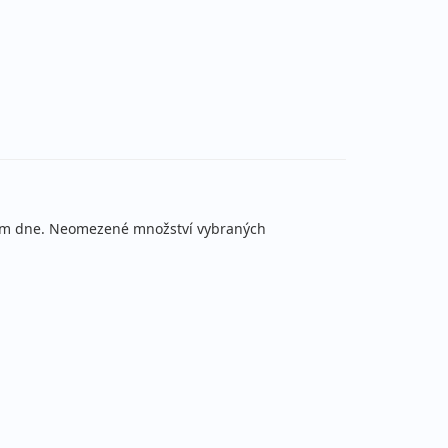
28 590 Kč
 790 Kč
Podrobnosti
cena za 8 dní (7 nocí)
34 890 Kč
 390 Kč
Podrobnosti
na za 11 dní (10 nocí)
29 790 Kč
vyprodáno
cena za 8 dní (7 nocí)
ěhem dne. Neomezené množství vybraných
27 190 Kč
 390 Kč
Podrobnosti
cena za 8 dní (7 nocí)
32 990 Kč
 290 Kč
Podrobnosti
na za 11 dní (10 nocí)