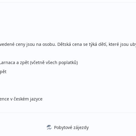
lopenze
Sleva 4%
29
ecky (Praha)
lopenze
Sleva 4%
36
ce
ecky (Praha)
! Uvedené ceny jsou na osobu. Dětská cena se týká dětí, které jsou
lopenze
ecky (Praha)
Larnaca a zpět (včetně všech poplatků)
lopenze
zpět
Sleva 4%
29
ecky (Praha)
lopenze
Sleva 4%
36
tence v českém jazyce
ce
ecky (Praha)
lopenze
ecky (Praha)
Pobytové zájezdy