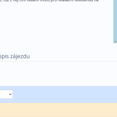
©
opis zájezdu