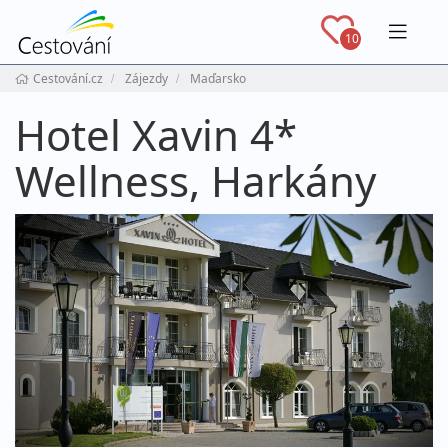
Navig
10
Cestování.cz
Zájezdy
Maďarsko
Hotel Xavin 4*
Wellness, Harkány