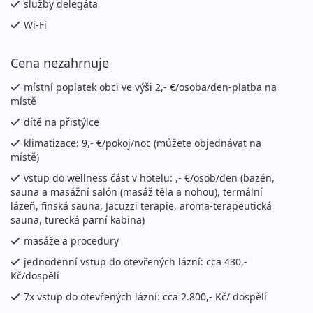
4 970 Kč
služby delegáta
Podrobnosti
cena za 4 dny (3 noci)
Wi-Fi
06.09. - 13.09.2026
polopenze
Cena nezahrnuje
neděle - neděle
vlastní
9 360 Kč
místní poplatek obci ve výši 2,- €/osoba/den-platba na
Podrobnosti
cena za 8 dní (7 nocí)
místě
dítě na přistýlce
10.09. - 13.09.2026
polopenze
klimatizace: 9,- €/pokoj/noc (můžete objednávat na
čtvrtek - neděle
vlastní
místě)
4 970 Kč
Podrobnosti
vstup do wellness část v hotelu: ,- €/osob/den (bazén,
cena za 4 dny (3 noci)
sauna a masážní salón (masáž těla a nohou), termální
lázeň, finská sauna, Jacuzzi terapie, aroma-terapeutická
13.09. - 20.09.2026
polopenze
sauna, turecká parní kabina)
neděle - neděle
vlastní
masáže a procedury
9 360 Kč
Podrobnosti
jednodenní vstup do otevřených lázní: cca 430,-
cena za 8 dní (7 nocí)
Kč/dospělí
17.09. - 20.09.2026
polopenze
7x vstup do otevřených lázní: cca 2.800,- Kč/ dospělí
čtvrtek - neděle
vlastní