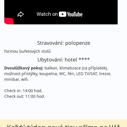
neděle - neděle
vlastní
9 360 Kč
Podrobnosti
cena za 8 dní (7 nocí)
29.10. - 01.11.2026
polopenze
čtvrtek - neděle
vlastní
Stravování: polopenze
4 970 Kč
Podrobnosti
formou bufetových stolů
cena za 4 dny (3 noci)
Ubytování: hotel ****
listopad 2026
Dvoulůžkový pokoj:
balkon, klimatizace (za příplatek),
možnost přistýlky, koupelna, WC, fén, LED TV/SAT, trezor,
01.11. - 08.11.2026
polopenze
minibar, wifi.
neděle - neděle
vlastní
Check in: 14:00 hod.
9 360 Kč
Check out: 11:00 hod.
Podrobnosti
cena za 8 dní (7 nocí)
05.11. - 08.11.2026
polopenze
čtvrtek - neděle
vlastní