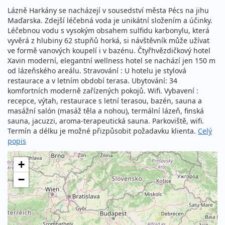
Lázně Harkány se nacházejí v sousedství města Pécs na jihu
Maďarska. Zdejší léčebná voda je unikátní složením a účinky.
Léčebnou vodu s vysokým obsahem sulfidu karbonylu, která
vyvěrá z hlubiny 62 stupňů horká, si návštěvník může užívat
ve formě vanových koupelí i v bazénu. Čtyřhvězdičkový hotel
Xavin moderní, elegantní wellness hotel se nachází jen 150 m
od lázeňského areálu. Stravování : U hotelu je stylová
restaurace a v letním období terasa. Ubytování: 34
komfortních moderně zařízených pokojů. Wifi. Vybavení :
recepce, výtah, restaurace s letní terasou, bazén, sauna a
masážní salón (masáž těla a nohou), termální lázeň, finská
sauna, jacuzzi, aroma-terapeutická sauna. Parkoviště, wifi.
Termín a délku je možné přizpůsobit požadavku klienta.
Celý
popis
+
−