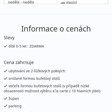
neděle - neděle
vlastní
9 360 Kč
Podrobnosti
cena za 8 dní (7 nocí)
27.08. - 30.08.2026
polopenze
Informace o cenách
čtvrtek - neděle
vlastní
Slevy
4 970 Kč
Podrobnosti
cena za 4 dny (3 noci)
dítě 0-5 let : ZDARMA
30.08. - 06.09.2026
polopenze
Cena zahrnuje
neděle - neděle
vlastní
9 360 Kč
ubytování ve 2-lůžkových pokojích
Podrobnosti
cena za 8 dní (7 nocí)
snídaně formou bufetový stolů
září 2026
večeře formou bufetových stolů (v případě nízké
obsazenosti možnost výběru a´la carte z 10 hlavních jídel)
03.09. - 06.09.2026
polopenze
župan
čtvrtek - neděle
vlastní
parking