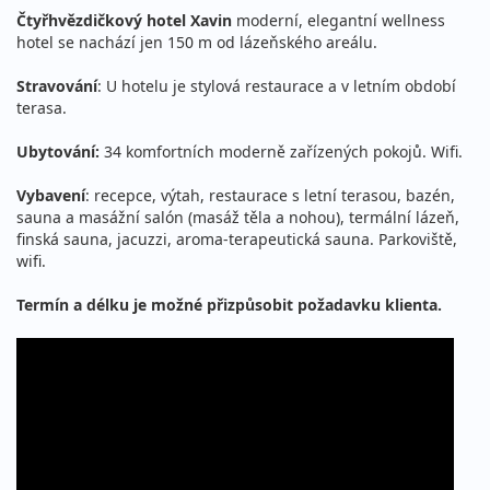
9 360 Kč
Čtyřhvězdičkový hotel Xavin
moderní, elegantní wellness
Podrobnosti
hotel se nachází jen 150 m od lázeňského areálu.
cena za 8 dní (7 nocí)
15.10. - 18.10.2026
Stravování
: U hotelu je stylová restaurace a v letním období
polopenze
terasa.
čtvrtek - neděle
vlastní
4 970 Kč
Ubytování:
34 komfortních moderně zařízených pokojů. Wifi.
Podrobnosti
cena za 4 dny (3 noci)
Vybavení
: recepce, výtah, restaurace s letní terasou, bazén,
18.10. - 25.10.2026
polopenze
sauna a masážní salón (masáž těla a nohou), termální lázeň,
finská sauna, jacuzzi, aroma-terapeutická sauna. Parkoviště,
neděle - neděle
vlastní
wifi.
9 360 Kč
Podrobnosti
cena za 8 dní (7 nocí)
Termín a délku je možné přizpůsobit požadavku klienta.
22.10. - 25.10.2026
polopenze
čtvrtek - neděle
vlastní
4 970 Kč
Podrobnosti
cena za 4 dny (3 noci)
25.10. - 01.11.2026
polopenze