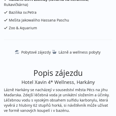
říjen 2026
Rukavičkárna)
01.10. - 04.10.2026
Bazilika sv.Petra
polopenze
čtvrtek - neděle
Mešita Jakowaliho Hassana Paschu
vlastní
Zoo & Aquarium
4 970 Kč
Podrobnosti
cena za 4 dny (3 noci)
04.10. - 11.10.2026
polopenze
neděle - neděle
vlastní
Pobytové zájezdy
Lázně a wellness pobyty
9 360 Kč
Podrobnosti
cena za 8 dní (7 nocí)
Popis zájezdu
08.10. - 11.10.2026
polopenze
Hotel Xavin 4* Wellness, Harkány
čtvrtek - neděle
vlastní
Lázně Harkány se nacházejí v sousedství města Pécs na jihu
4 970 Kč
Podrobnosti
Maďarska. Zdejší léčebná voda je unikátní složením a účinky.
cena za 4 dny (3 noci)
Léčebnou vodu s vysokým obsahem sulfidu karbonylu, která
11.10. - 18.10.2026
vyvěrá z hlubiny 62 stupňů horká, si návštěvník může užívat
polopenze
ve formě vanových koupelí i v bazénu.
neděle - neděle
vlastní