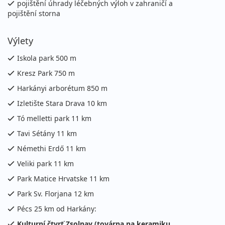
pojištění úhrady léčebných výloh v zahraničí a
pojištění storna
4 970 Kč
Podrobnosti
cena za 4 dny (3 noci)
Výlety
20.09. - 27.09.2026
polopenze
Iskola park 500 m
neděle - neděle
vlastní
Kresz Park 750 m
9 360 Kč
Podrobnosti
cena za 8 dní (7 nocí)
Harkányi arborétum 850 m
24.09. - 27.09.2026
Izletište Stara Drava 10 km
polopenze
čtvrtek - neděle
Tó melletti park 11 km
vlastní
Tavi Sétány 11 km
4 970 Kč
Podrobnosti
cena za 4 dny (3 noci)
Némethi Erdő 11 km
27.09. - 04.10.2026
Veliki park 11 km
polopenze
neděle - neděle
Park Matice Hrvatske 11 km
vlastní
Park Sv. Florjana 12 km
9 360 Kč
Podrobnosti
cena za 8 dní (7 nocí)
Pécs 25 km od Harkány:
Kulturní čtvrť Zsolnay (továrna na keramiku
,