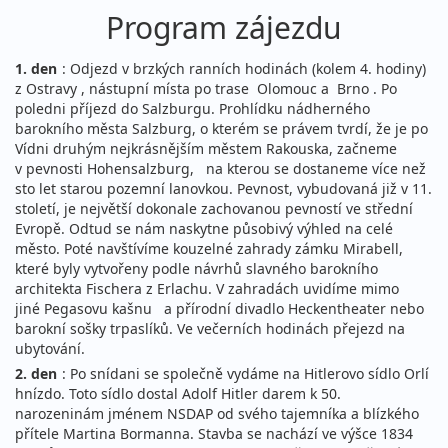
Program zájezdu
1. den
: Odjezd v brzkých ranních hodinách (kolem 4. hodiny)
z Ostravy , nástupní místa po trase Olomouc a Brno . Po
poledni příjezd do Salzburgu. Prohlídku nádherného
barokního města Salzburg, o kterém se právem tvrdí, že je po
Vídni druhým nejkrásnějším městem Rakouska, začneme
v pevnosti Hohensalzburg, na kterou se dostaneme více než
sto let starou pozemní lanovkou. Pevnost, vybudovaná již v 11.
století, je největší dokonale zachovanou pevností ve střední
Evropě. Odtud se nám naskytne působivý výhled na celé
město. Poté navštívíme kouzelné zahrady zámku Mirabell,
které byly vytvořeny podle návrhů slavného barokního
architekta Fischera z Erlachu. V zahradách uvidíme mimo
jiné Pegasovu kašnu a přírodní divadlo Heckentheater nebo
barokní sošky trpaslíků. Ve večerních hodinách přejezd na
ubytování.
2. den
: Po snídani se společně vydáme na Hitlerovo sídlo Orlí
hnízdo. Toto sídlo dostal Adolf Hitler darem k 50.
narozeninám jménem NSDAP od svého tajemníka a blízkého
přítele Martina Bormanna. Stavba se nachází ve výšce 1834