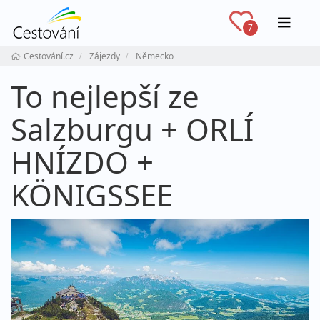
Navig
7
Cestování.cz
Zájezdy
Německo
To nejlepší ze
Salzburgu + ORLÍ
HNÍZDO +
KÖNIGSSEE