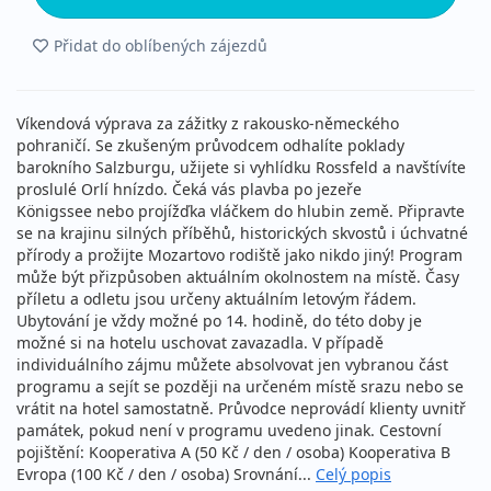
Přidat do oblíbených zájezdů
Víkendová výprava za zážitky z rakousko-německého
pohraničí. Se zkušeným průvodcem odhalíte poklady
barokního Salzburgu, užijete si vyhlídku Rossfeld a navštívíte
proslulé Orlí hnízdo. Čeká vás plavba po jezeře
Königssee nebo projížďka vláčkem do hlubin země. Připravte
se na krajinu silných příběhů, historických skvostů i úchvatné
přírody a prožijte Mozartovo rodiště jako nikdo jiný! Program
může být přizpůsoben aktuálním okolnostem na místě. Časy
příletu a odletu jsou určeny aktuálním letovým řádem.
Ubytování je vždy možné po 14. hodině, do této doby je
možné si na hotelu uschovat zavazadla. V případě
individuálního zájmu můžete absolvovat jen vybranou část
programu a sejít se později na určeném místě srazu nebo se
vrátit na hotel samostatně. Průvodce neprovádí klienty uvnitř
památek, pokud není v programu uvedeno jinak. Cestovní
pojištění: Kooperativa A (50 Kč / den / osoba) Kooperativa B
Evropa (100 Kč / den / osoba) Srovnání...
Celý popis