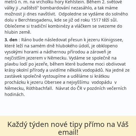
metrů n. m. na vrcholku hory Kehlstein. Během 2. světové
války ji „naštěstí“ bombardování nezasáhlo, a tak máme
možnost ji dnes navštívit. Odpoledne se vydáme do solného
dolu v Berchtesgadenu, kde se již od roku 1517 těží sůl.
Oblečeme si tradiční kombinézy a vláčkem se svezeme do
hlubin země.
3. den
: Ráno bude následovat přesun k jezeru Königssee,
které leží na samém dně hlubokého údolí, je obklopeno
vysokými horami a nádhernou přírodou a zároveň je
nejčistším jezerem v Německu. Vydáme se společně na
plavbu lodí po jezeře, během které budeme moci obdivovat
krásy okolní přírody a uvidíme několik vodopádů. Na jedné ze
zastávek společně vystoupíme a uděláme si krátkou
procházku k jezeru Obersee a nejvyššímu vodopádu v
Německu, Röthbachfall. Návrat do ČR v pozdních večerních
hodinách.
Každý týden nové tipy přímo na Váš
email!