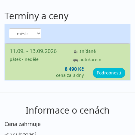
Termíny a ceny
11.09. - 13.09.2026
snídaně
pátek - neděle
autokarem
8 490 Kč
Podrobnosti
cena za 3 dny
Informace o cenách
Cena zahrnuje
2x ubytování