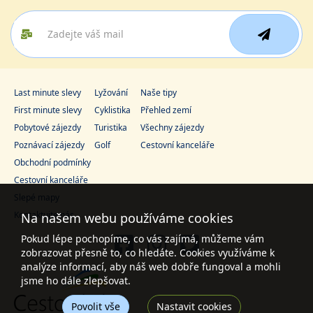
Last minute slevy
Lyžování
Naše tipy
First minute slevy
Cyklistika
Přehled zemí
Pobytové zájezdy
Turistika
Všechny zájezdy
Poznávací zájezdy
Golf
Cestovní kanceláře
Obchodní podmínky
Cestovní kanceláře
Slepé mapy
Kontaktujte nás
Na našem webu používáme cookies
Pokud lépe pochopíme, co vás zajímá, můžeme vám
zobrazovat přesně to, co hledáte. Cookies využíváme k
analýze informací, aby náš web dobře fungoval a mohli
jsme ho dále zlepšovat.
Povolit vše
Nastavit cookies