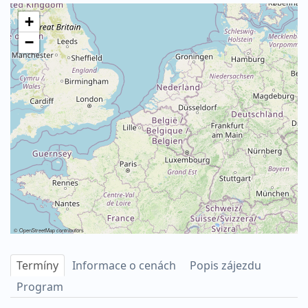
+
−
©
OpenStreetMap
contributors
Termíny
Informace o cenách
Popis zájezdu
Program