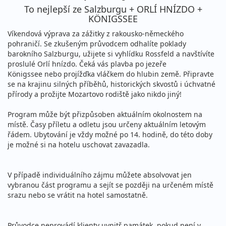
To nejlepší ze Salzburgu + ORLÍ HNÍZDO +
KÖNIGSSEE
Víkendová výprava za zážitky z rakousko-německého
pohraničí. Se zkušeným průvodcem odhalíte poklady
barokního Salzburgu, užijete si vyhlídku Rossfeld a navštívíte
proslulé Orlí hnízdo. Čeká vás plavba po jezeře
Königssee nebo projížďka vláčkem do hlubin země. Připravte
se na krajinu silných příběhů, historických skvostů i úchvatné
přírody a prožijte Mozartovo rodiště jako nikdo jiný!
Program může být přizpůsoben aktuálním okolnostem na
místě. Časy příletu a odletu jsou určeny aktuálním letovým
řádem. Ubytování je vždy možné po 14. hodině, do této doby
je možné si na hotelu uschovat zavazadla.
V případě individuálního zájmu můžete absolvovat jen
vybranou část programu a sejít se později na určeném místě
srazu nebo se vrátit na hotel samostatně.
Průvodce neprovádí klienty uvnitř památek, pokud není v