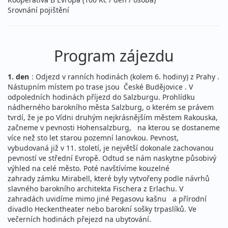
Srovnání pojištění
Program zájezdu
1. den
: Odjezd v ranních hodinách (kolem 6. hodiny) z Prahy .
Nástupním místem po trase jsou České Budějovice . V
odpoledních hodinách příjezd do Salzburgu. Prohlídku
nádherného barokního města Salzburg, o kterém se právem
tvrdí, že je po Vídni druhým nejkrásnějším městem Rakouska,
začneme v pevnosti Hohensalzburg, na kterou se dostaneme
více než sto let starou pozemní lanovkou. Pevnost,
vybudovaná již v 11. století, je největší dokonale zachovanou
pevností ve střední Evropě. Odtud se nám naskytne působivý
výhled na celé město. Poté navštívíme kouzelné
zahrady zámku Mirabell, které byly vytvořeny podle návrhů
slavného barokního architekta Fischera z Erlachu. V
zahradách uvidíme mimo jiné Pegasovu kašnu a přírodní
divadlo Heckentheater nebo barokní sošky trpaslíků. Ve
večerních hodinách přejezd na ubytování.