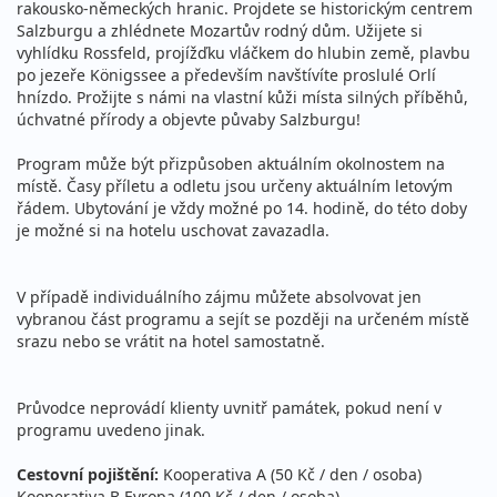
rakousko-německých hranic. Projdete se historickým centrem
Salzburgu a zhlédnete Mozartův rodný dům. Užijete si
vyhlídku Rossfeld, projížďku vláčkem do hlubin země, plavbu
po jezeře Königssee a především navštívíte proslulé Orlí
hnízdo. Prožijte s námi na vlastní kůži místa silných příběhů,
úchvatné přírody a objevte půvaby Salzburgu!
Program může být přizpůsoben aktuálním okolnostem na
místě. Časy příletu a odletu jsou určeny aktuálním letovým
řádem. Ubytování je vždy možné po 14. hodině, do této doby
je možné si na hotelu uschovat zavazadla.
V případě individuálního zájmu můžete absolvovat jen
vybranou část programu a sejít se později na určeném místě
srazu nebo se vrátit na hotel samostatně.
Průvodce neprovádí klienty uvnitř památek, pokud není v
programu uvedeno jinak.
Cestovní pojištění:
Kooperativa A (50 Kč / den / osoba)
Kooperativa B Evropa (100 Kč / den / osoba)