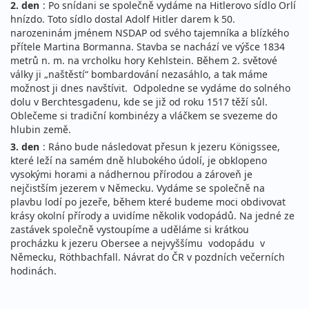
2. den
: Po snídani se společně vydáme na Hitlerovo sídlo Orlí
hnízdo. Toto sídlo dostal Adolf Hitler darem k 50.
narozeninám jménem NSDAP od svého tajemníka a blízkého
přítele Martina Bormanna. Stavba se nachází ve výšce 1834
metrů n. m. na vrcholku hory Kehlstein. Během 2. světové
války ji „naštěstí“ bombardování nezasáhlo, a tak máme
možnost ji dnes navštívit. Odpoledne se vydáme do solného
dolu v Berchtesgadenu, kde se již od roku 1517 těží sůl.
Oblečeme si tradiční kombinézy a vláčkem se svezeme do
hlubin země.
3. den
: Ráno bude následovat přesun k jezeru Königssee,
které leží na samém dně hlubokého údolí, je obklopeno
vysokými horami a nádhernou přírodou a zároveň je
nejčistším jezerem v Německu. Vydáme se společně na
plavbu lodí po jezeře, během které budeme moci obdivovat
krásy okolní přírody a uvidíme několik vodopádů. Na jedné ze
zastávek společně vystoupíme a uděláme si krátkou
procházku k jezeru Obersee a nejvyššímu vodopádu v
Německu, Röthbachfall. Návrat do ČR v pozdních večerních
hodinách.