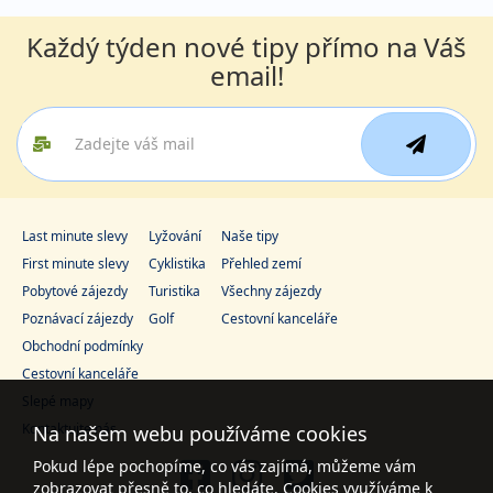
Každý týden nové tipy přímo na Váš
email!
Last minute slevy
Lyžování
Naše tipy
First minute slevy
Cyklistika
Přehled zemí
Pobytové zájezdy
Turistika
Všechny zájezdy
Poznávací zájezdy
Golf
Cestovní kanceláře
Obchodní podmínky
Cestovní kanceláře
Slepé mapy
Kontaktujte nás
Na našem webu používáme cookies
Pokud lépe pochopíme, co vás zajímá, můžeme vám
zobrazovat přesně to, co hledáte. Cookies využíváme k