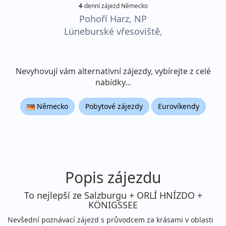
4
-denní zájezd Německo
Pohoří Harz, NP
Lüneburské vřesoviště,
ostrov Helgoland
Nevyhovují vám alternativní zájezdy, vybírejte z celé
nabídky...
Německo
Pobytové zájezdy
Eurovíkendy
Popis zájezdu
To nejlepší ze Salzburgu + ORLÍ HNÍZDO +
KÖNIGSSEE
Nevšední poznávací zájezd s průvodcem za krásami v oblasti