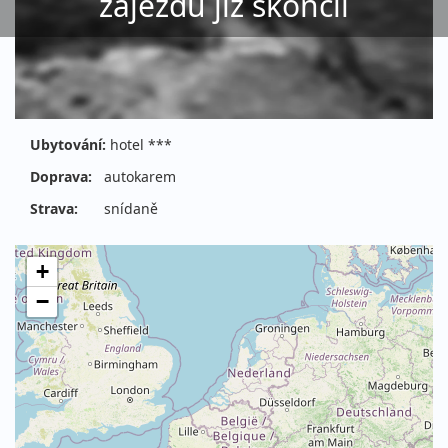
zájezdu již skončil
Ubytování:
hotel ***
Doprava:
autokarem
Strava:
snídaně
+
−