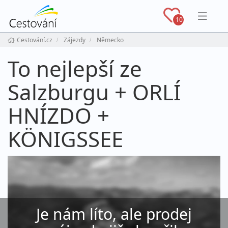
Navig
10
Cestování.cz
Zájezdy
Německo
To nejlepší ze
Salzburgu + ORLÍ
HNÍZDO +
KÖNIGSSEE
Je nám líto, ale prodej