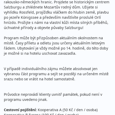
rakousko-německých hranic. Projdete se historickým centrem
Salzburgu a zhlédnete Mozartův rodný dům. Užijete si
vyhlídku Rossfeld, projížďku vláčkem do hlubin země, plavbu
po jezeře Königssee a především navštívíte proslulé Orlí
hnízdo. Prožijte s námi na vlastní kůži místa silných příběhů,
úchvatné přírody a objevte půvaby Salzburgu!
Program může být přizpůsoben aktuálním okolnostem na
místě. Časy příletu a odletu jsou určeny aktuálním letovým
řádem. Ubytování je vždy možné po 14. hodině, do této doby
je možné si na hotelu uschovat zavazadla.
V případě individuálního zájmu můžete absolvovat jen
vybranou část programu a sejít se později na určeném místě
srazu nebo se vrátit na hotel samostatně.
Průvodce neprovádí klienty uvnitř památek, pokud není v
programu uvedeno jinak.
Cestovní pojištění:
Kooperativa A (50 Kč / den / osoba)
Kooperativa B Evropa (100 Kč / den / osoba)