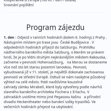
Srovnání pojištění
Program zájezdu
1. den
: Odjezd v ranních hodinách (kolem 6. hodiny) z Prahy .
Nástupním místem po trase jsou České Budějovice . V
odpoledních hodinách příjezd do Salzburgu. Prohlídku
nádherného barokního města Salzburg, o kterém se právem
tvrdí, že je po Vídni druhým nejkrásnějším městem Rakouska,
začneme v pevnosti Hohensalzburg, na kterou se dostaneme
více než sto let starou pozemní lanovkou. Pevnost,
vybudovaná již v 11. století, je největší dokonale zachovanou
pevností ve střední Evropě. Odtud se nám naskytne působivý
výhled na celé město. Poté navštívíme kouzelné
zahrady zámku Mirabell, které byly vytvořeny podle návrhů
slavného barokního architekta Fischera z Erlachu. V
zahradách uvidíme mimo jiné Pegasovu kašnu a přírodní
divadlo Heckentheater nebo barokní sošky trpaslíků. Ve
večerních hodinách přejezd na ubytování.