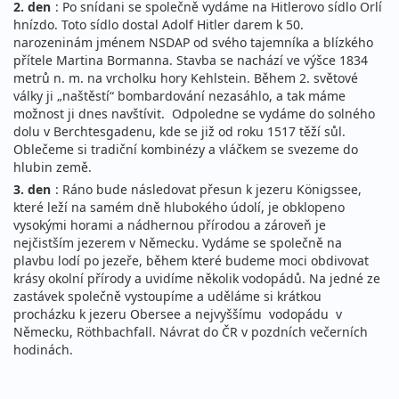
2. den
: Po snídani se společně vydáme na Hitlerovo sídlo Orlí
hnízdo. Toto sídlo dostal Adolf Hitler darem k 50.
narozeninám jménem NSDAP od svého tajemníka a blízkého
přítele Martina Bormanna. Stavba se nachází ve výšce 1834
metrů n. m. na vrcholku hory Kehlstein. Během 2. světové
války ji „naštěstí“ bombardování nezasáhlo, a tak máme
možnost ji dnes navštívit. Odpoledne se vydáme do solného
dolu v Berchtesgadenu, kde se již od roku 1517 těží sůl.
Oblečeme si tradiční kombinézy a vláčkem se svezeme do
hlubin země.
3. den
: Ráno bude následovat přesun k jezeru Königssee,
které leží na samém dně hlubokého údolí, je obklopeno
vysokými horami a nádhernou přírodou a zároveň je
nejčistším jezerem v Německu. Vydáme se společně na
plavbu lodí po jezeře, během které budeme moci obdivovat
krásy okolní přírody a uvidíme několik vodopádů. Na jedné ze
zastávek společně vystoupíme a uděláme si krátkou
procházku k jezeru Obersee a nejvyššímu vodopádu v
Německu, Röthbachfall. Návrat do ČR v pozdních večerních
hodinách.