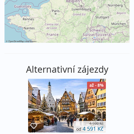
©
OpenStreetMap
contributors
Alternativní zájezdy
až - 8%
4 990 Kč
4 591 Kč
od