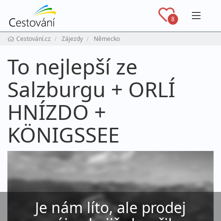
Navig
8
Cestování.cz
Zájezdy
Německo
To nejlepší ze
Salzburgu + ORLÍ
HNÍZDO +
KÖNIGSSEE
Je nám líto, ale prodej