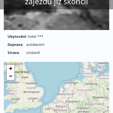
zájezdu již skončil
Ubytování:
hotel ***
Doprava:
autokarem
Strava:
snídaně
+
−