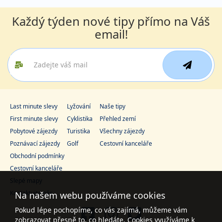
Každý týden nové tipy přímo na Váš
email!
Last minute slevy
Lyžování
Naše tipy
First minute slevy
Cyklistika
Přehled zemí
Pobytové zájezdy
Turistika
Všechny zájezdy
Poznávací zájezdy
Golf
Cestovní kanceláře
Obchodní podmínky
Cestovní kanceláře
Slepé mapy
Kontaktujte nás
Na našem webu používáme cookies
Pokud lépe pochopíme, co vás zajímá, můžeme vám
zobrazovat přesně to, co hledáte. Cookies využíváme k