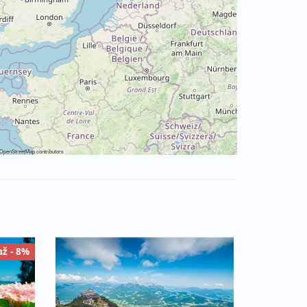
OpenStreetMap
contributors
až - 8%