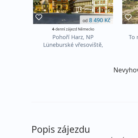
8 490 Kč
od
4
-denní zájezd Německo
Pohoří Harz, NP
To 
Lüneburské vřesoviště,
ostrov Helgoland
Nevyhovu
Popis zájezdu