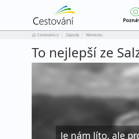
Pozná
Cestování.cz
Zájezdy
Německo
To nejlepší ze S
Je nám líto, ale pr