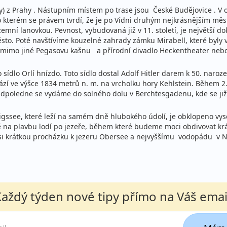
y) z Prahy . Nástupním místem po trase jsou České Budějovice . V
 kterém se právem tvrdí, že je po Vídni druhým nejkrásnějším mě
mní lanovkou. Pevnost, vybudovaná již v 11. století, je největší d
to. Poté navštívíme kouzelné zahrady zámku Mirabell, které byly
e mimo jiné Pegasovu kašnu a přírodní divadlo Heckentheater nebo
o sídlo Orlí hnízdo. Toto sídlo dostal Adolf Hitler darem k 50. n
zí ve výšce 1834 metrů n. m. na vrcholku hory Kehlstein. Během 2.
dpoledne se vydáme do solného dolu v Berchtesgadenu, kde se již 
igssee, které leží na samém dně hlubokého údolí, je obklopeno vy
na plavbu lodí po jezeře, během které budeme moci obdivovat krá
si krátkou procházku k jezeru Obersee a nejvyššímu vodopádu v N
aždý týden nové tipy přímo na Váš emai