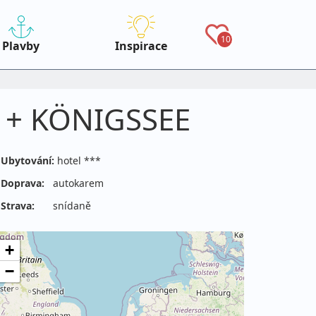
10
Plavby
Inspirace
O + KÖNIGSSEE
Ubytování:
hotel ***
Doprava:
autokarem
Strava:
snídaně
+
−