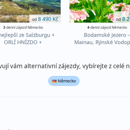
8 490 Kč
8 2
od
od
3
-denní zájezd Německo
4
-denní zájezd Německo
nejlepší ze Salzburgu +
Bodamské Jezero 
ORLÍ HNÍZDO +
Mainau, Rýnské Vodop
KÖNIGSSEE
Lindau
jí vám alternativní zájezdy, vybírejte z celé n
Německo