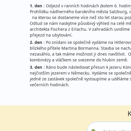
1. den
: Odjezd v ranních hodinách (kolem 6. hodin
Prohlídku nádherného barokního města Salzburg, o
na kterou se dostaneme více než sto let starou poze
Odtud se nám naskytne působivý výhled na celé měs
architekta Fischera z Erlachu. V zahradách uvidím
přejezd na ubytování.
2. den
: Po snídani se společně vydáme na Hitlerov
blízkého přítele Martina Bormanna. Stavba se nachá
nezasáhlo, a tak máme možnost ji dnes navštívit. O
kombinézy a vláčkem se svezeme do hlubin země.
3. den
: Ráno bude následovat přesun k jezeru Kön
nejčistším jezerem v Německu. Vydáme se společně 
jedné ze zastávek společně vystoupíme a uděláme 
večerních hodinách.
K