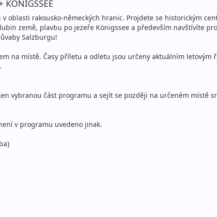
O + KÖNIGSSEE
 v oblasti rakousko-německých hranic. Projdete se historickým c
hlubin země, plavbu po jezeře Königssee a především navštívíte prosl
 půvaby Salzburgu!
 na místě. Časy příletu a odletu jsou určeny aktuálním letovým 
.
jen vybranou část programu a sejít se později na určeném místě sr
není v programu uvedeno jinak.
ba)