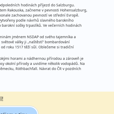
 odpoledních hodinách příjezd do Salzburgu.
stem Rakouska, začneme v pevnosti Hohensalzburg,
okonale zachovanou pevností ve střední Evropě.
 vytvořeny podle návrhů slavného barokního
 barokní sošky trpaslíků. Ve večerních hodinách
arozeninám jménem NSDAP od svého tajemníka a
 světové války ji „naštěstí“ bombardování
od roku 1517 těží sůl. Oblečeme si tradiční
sokými horami a nádhernou přírodou a zároveň je
sy okolní přírody a uvidíme několik vodopádů. Na
ěmecku, Röthbachfall. Návrat do ČR v pozdních
l!