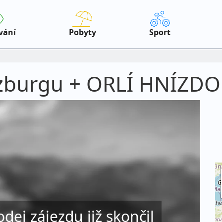
vání
Pobyty
Sport
alzburgu + ORLÍ HNÍZD
odej zájezdu již skončil