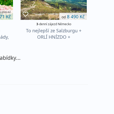
8 990 Kč
71 Kč
8 490 Kč
od
3
-denní zájezd Německo
–
To nejlepší ze Salzburgu +
ády,
ORLÍ HNÍZDO +
KÖNIGSSEE
abídky...