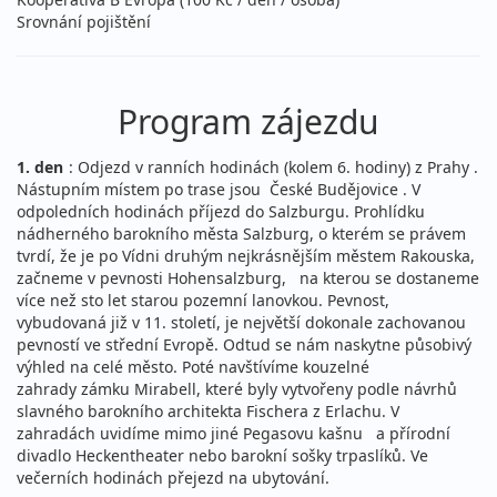
Srovnání pojištění
Program zájezdu
1. den
: Odjezd v ranních hodinách (kolem 6. hodiny) z Prahy .
Nástupním místem po trase jsou České Budějovice . V
odpoledních hodinách příjezd do Salzburgu. Prohlídku
nádherného barokního města Salzburg, o kterém se právem
tvrdí, že je po Vídni druhým nejkrásnějším městem Rakouska,
začneme v pevnosti Hohensalzburg, na kterou se dostaneme
více než sto let starou pozemní lanovkou. Pevnost,
vybudovaná již v 11. století, je největší dokonale zachovanou
pevností ve střední Evropě. Odtud se nám naskytne působivý
výhled na celé město. Poté navštívíme kouzelné
zahrady zámku Mirabell, které byly vytvořeny podle návrhů
slavného barokního architekta Fischera z Erlachu. V
zahradách uvidíme mimo jiné Pegasovu kašnu a přírodní
divadlo Heckentheater nebo barokní sošky trpaslíků. Ve
večerních hodinách přejezd na ubytování.