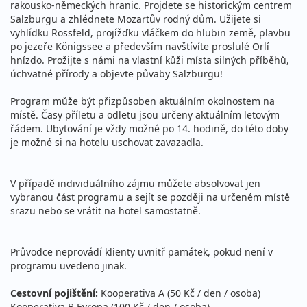
rakousko-německých hranic. Projdete se historickým centrem
Salzburgu a zhlédnete Mozartův rodný dům. Užijete si
vyhlídku Rossfeld, projížďku vláčkem do hlubin země, plavbu
po jezeře Königssee a především navštívíte proslulé Orlí
hnízdo. Prožijte s námi na vlastní kůži místa silných příběhů,
úchvatné přírody a objevte půvaby Salzburgu!
Program může být přizpůsoben aktuálním okolnostem na
místě. Časy příletu a odletu jsou určeny aktuálním letovým
řádem. Ubytování je vždy možné po 14. hodině, do této doby
je možné si na hotelu uschovat zavazadla.
V případě individuálního zájmu můžete absolvovat jen
vybranou část programu a sejít se později na určeném místě
srazu nebo se vrátit na hotel samostatně.
Průvodce neprovádí klienty uvnitř památek, pokud není v
programu uvedeno jinak.
Cestovní pojištění:
Kooperativa A (50 Kč / den / osoba)
Kooperativa B Evropa (100 Kč / den / osoba)