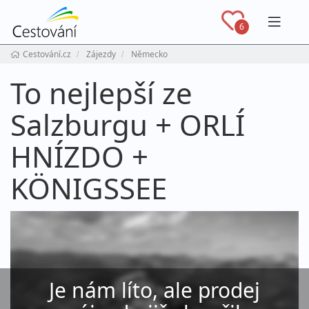
Navig
6
Cestování.cz
Zájezdy
Německo
To nejlepší ze
Salzburgu + ORLÍ
HNÍZDO +
KÖNIGSSEE
Je nám líto, ale prodej