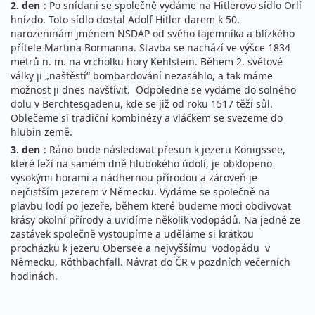
2. den
: Po snídani se společně vydáme na Hitlerovo sídlo Orlí
hnízdo. Toto sídlo dostal Adolf Hitler darem k 50.
narozeninám jménem NSDAP od svého tajemníka a blízkého
přítele Martina Bormanna. Stavba se nachází ve výšce 1834
metrů n. m. na vrcholku hory Kehlstein. Během 2. světové
války ji „naštěstí“ bombardování nezasáhlo, a tak máme
možnost ji dnes navštívit. Odpoledne se vydáme do solného
dolu v Berchtesgadenu, kde se již od roku 1517 těží sůl.
Oblečeme si tradiční kombinézy a vláčkem se svezeme do
hlubin země.
3. den
: Ráno bude následovat přesun k jezeru Königssee,
které leží na samém dně hlubokého údolí, je obklopeno
vysokými horami a nádhernou přírodou a zároveň je
nejčistším jezerem v Německu. Vydáme se společně na
plavbu lodí po jezeře, během které budeme moci obdivovat
krásy okolní přírody a uvidíme několik vodopádů. Na jedné ze
zastávek společně vystoupíme a uděláme si krátkou
procházku k jezeru Obersee a nejvyššímu vodopádu v
Německu, Röthbachfall. Návrat do ČR v pozdních večerních
hodinách.