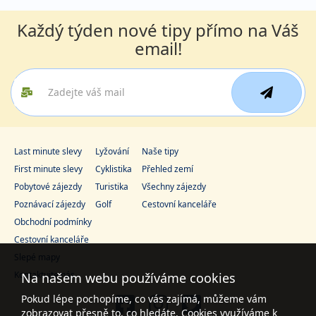
Každý týden nové tipy přímo na Váš
email!
Last minute slevy
Lyžování
Naše tipy
First minute slevy
Cyklistika
Přehled zemí
Pobytové zájezdy
Turistika
Všechny zájezdy
Poznávací zájezdy
Golf
Cestovní kanceláře
Obchodní podmínky
Cestovní kanceláře
Slepé mapy
Kontaktujte nás
Na našem webu používáme cookies
Pokud lépe pochopíme, co vás zajímá, můžeme vám
zobrazovat přesně to, co hledáte. Cookies využíváme k