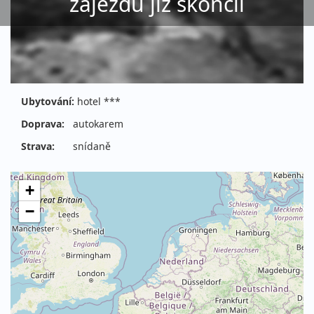
zájezdu již skončil
Ubytování:
hotel ***
Doprava:
autokarem
Strava:
snídaně
+
−