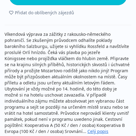
Přidat do oblíbených zájezdů
Víkendová výprava za zážitky z rakousko-německého
pohraničí. Se zkušeným průvodcem odhalíte poklady
barokního Salzburgu, užijete si vyhlídku Rossfeld a navštívíte
proslulé Orlí hnízdo. Čeká vás plavba po jezeře
Königssee nebo projížďka vláčkem do hlubin země. Připravte
se na krajinu silných příběhů, historických skvostů i úchvatné
přírody a prožijte Mozartovo rodiště jako nikdo jiný! Program
může být přizpůsoben aktuálním okolnostem na místě. Časy
příletu a odletu jsou určeny aktuálním letovým řádem.
Ubytování je vždy možné po 14. hodině, do této doby je
možné si na hotelu uschovat zavazadla. V případě
individuálního zájmu můžete absolvovat jen vybranou část
programu a sejít se později na určeném místě srazu nebo se
vrátit na hotel samostatně. Průvodce neprovádí klienty uvnitř
památek, pokud není v programu uvedeno jinak. Cestovní
pojištění: Kooperativa A (50 Kč / den / osoba) Kooperativa B
Evropa (100 Kč / den / osoba) Srovnání...
Celý popis