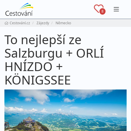
Navig
8
Cestování.cz
Zájezdy
Německo
To nejlepší ze
Salzburgu + ORLÍ
HNÍZDO +
KÖNIGSSEE