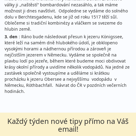
války ji „naštěstí“ bombardování nezasáhlo, a tak máme
možnost ji dnes navštívit. Odpoledne se vydáme do solného
dolu v Berchtesgadenu, kde se již od roku 1517 těží sůl.
Oblečeme si tradiční kombinézy a vláčkem se svezeme do
hlubin země.
3. den
: Ráno bude následovat přesun k jezeru Königssee,
které leží na samém dně hlubokého údolí, je obklopeno
vysokými horami a nádhernou přírodou a zároveň je
nejčistším jezerem v Německu. Vydáme se společně na
plavbu lodí po jezeře, během které budeme moci obdivovat
krásy okolní přírody a uvidíme několik vodopádů. Na jedné ze
zastávek společně vystoupíme a uděláme si krátkou
procházku k jezeru Obersee a nejvyššímu vodopádu v
Německu, Röthbachfall. Návrat do ČR v pozdních večerních
hodinách.
Každý týden nové tipy přímo na Váš
email!