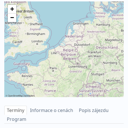
+
−
©
OpenStreetMap
contributors
Termíny
Informace o cenách
Popis zájezdu
Program