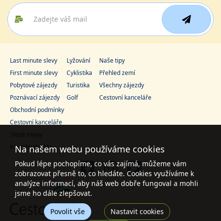
Last minute slevy
Lyžování
Naše tipy
First minute slevy
Cyklistika
Přehled zemí
Pobytové zájezdy
Turistika
Všechny zájezdy
Poznávací zájezdy
Golf
Cestovní kanceláře
Obchodní podmínky
Cestovní kanceláře
Slepé mapy
Kontaktujte nás
Na našem webu používáme cookies
Pokud lépe pochopíme, co vás zajímá, můžeme vám
zobrazovat přesně to, co hledáte. Cookies využíváme k
analýze informací, aby náš web dobře fungoval a mohli
jsme ho dále zlepšovat.
Povolit vše
Nastavit cookies