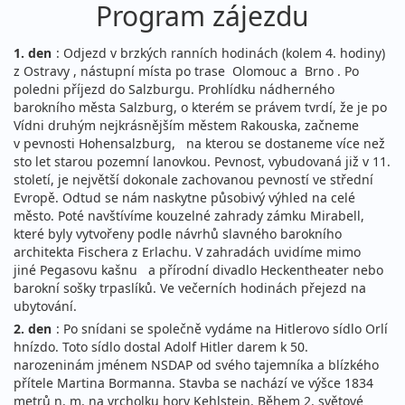
Program zájezdu
1. den
: Odjezd v brzkých ranních hodinách (kolem 4. hodiny)
z Ostravy , nástupní místa po trase Olomouc a Brno . Po
poledni příjezd do Salzburgu. Prohlídku nádherného
barokního města Salzburg, o kterém se právem tvrdí, že je po
Vídni druhým nejkrásnějším městem Rakouska, začneme
v pevnosti Hohensalzburg, na kterou se dostaneme více než
sto let starou pozemní lanovkou. Pevnost, vybudovaná již v 11.
století, je největší dokonale zachovanou pevností ve střední
Evropě. Odtud se nám naskytne působivý výhled na celé
město. Poté navštívíme kouzelné zahrady zámku Mirabell,
které byly vytvořeny podle návrhů slavného barokního
architekta Fischera z Erlachu. V zahradách uvidíme mimo
jiné Pegasovu kašnu a přírodní divadlo Heckentheater nebo
barokní sošky trpaslíků. Ve večerních hodinách přejezd na
ubytování.
2. den
: Po snídani se společně vydáme na Hitlerovo sídlo Orlí
hnízdo. Toto sídlo dostal Adolf Hitler darem k 50.
narozeninám jménem NSDAP od svého tajemníka a blízkého
přítele Martina Bormanna. Stavba se nachází ve výšce 1834
metrů n. m. na vrcholku hory Kehlstein. Během 2. světové