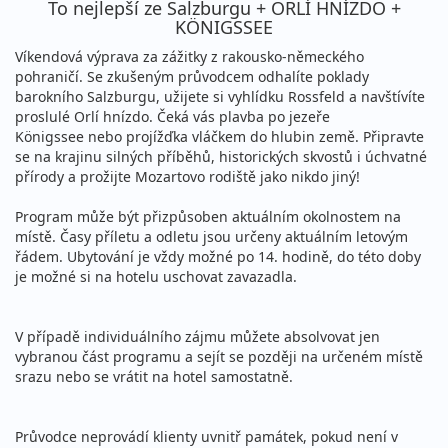
To nejlepší ze Salzburgu + ORLÍ HNÍZDO +
KÖNIGSSEE
Víkendová výprava za zážitky z rakousko-německého
pohraničí. Se zkušeným průvodcem odhalíte poklady
barokního Salzburgu, užijete si vyhlídku Rossfeld a navštívíte
proslulé Orlí hnízdo. Čeká vás plavba po jezeře
Königssee nebo projížďka vláčkem do hlubin země. Připravte
se na krajinu silných příběhů, historických skvostů i úchvatné
přírody a prožijte Mozartovo rodiště jako nikdo jiný!
Program může být přizpůsoben aktuálním okolnostem na
místě. Časy příletu a odletu jsou určeny aktuálním letovým
řádem. Ubytování je vždy možné po 14. hodině, do této doby
je možné si na hotelu uschovat zavazadla.
V případě individuálního zájmu můžete absolvovat jen
vybranou část programu a sejít se později na určeném místě
srazu nebo se vrátit na hotel samostatně.
Průvodce neprovádí klienty uvnitř památek, pokud není v