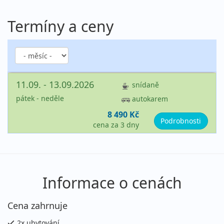
Termíny a ceny
11.09. - 13.09.2026
snídaně
pátek - neděle
autokarem
8 490 Kč
Podrobnosti
cena za 3 dny
Informace o cenách
Cena zahrnuje
2x ubytování