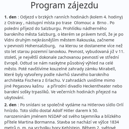
Program zájezdu
1. den
: Odjezd v brzkých ranních hodinách (kolem 4. hodiny)
z Ostravy , nástupní místa po trase Olomouc a Brno . Po
poledni příjezd do Salzburgu. Prohlídku nádherného
barokního města Salzburg, o kterém se právem tvrdí, že je po
Vídni druhým nejkrásnějším městem Rakouska, začneme
v pevnosti Hohensalzburg, na kterou se dostaneme více než
sto let starou pozemní lanovkou. Pevnost, vybudovaná již v 11.
století, je největší dokonale zachovanou pevností ve střední
Evropě. Odtud se nám naskytne působivý výhled na celé
město. Poté navštívíme kouzelné zahrady zámku Mirabell,
které byly vytvořeny podle návrhů slavného barokního
architekta Fischera z Erlachu. V zahradách uvidíme mimo
jiné Pegasovu kašnu a přírodní divadlo Heckentheater nebo
barokní sošky trpaslíků. Ve večerních hodinách přejezd na
ubytování.
2. den
: Po snídani se společně vydáme na Hitlerovo sídlo Orlí
hnízdo. Toto sídlo dostal Adolf Hitler darem k 50.
narozeninám jménem NSDAP od svého tajemníka a blízkého
přítele Martina Bormanna. Stavba se nachází ve výšce 1834
metrů n. m. na vrcholku hory Kehlstein. Během 2. světové