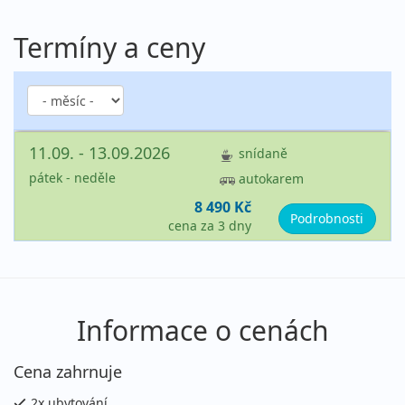
Termíny a ceny
11.09. - 13.09.2026
snídaně
pátek - neděle
autokarem
8 490 Kč
Podrobnosti
cena za 3 dny
Informace o cenách
Cena zahrnuje
2x ubytování