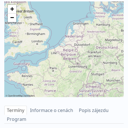
+
−
©
OpenStreetMap
contributors
Termíny
Informace o cenách
Popis zájezdu
Program