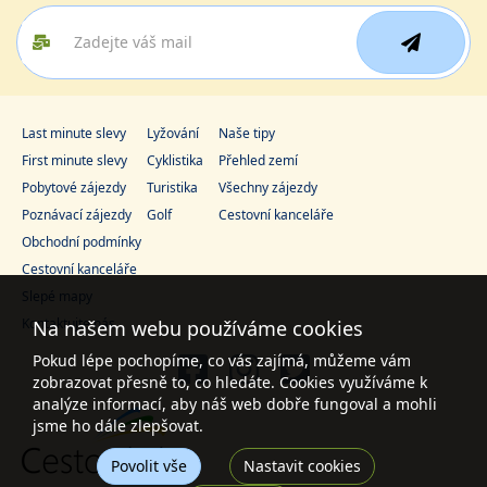
Last minute slevy
Lyžování
Naše tipy
First minute slevy
Cyklistika
Přehled zemí
Pobytové zájezdy
Turistika
Všechny zájezdy
Poznávací zájezdy
Golf
Cestovní kanceláře
Obchodní podmínky
Cestovní kanceláře
Slepé mapy
Kontaktujte nás
Na našem webu používáme cookies
Pokud lépe pochopíme, co vás zajímá, můžeme vám
zobrazovat přesně to, co hledáte. Cookies využíváme k
analýze informací, aby náš web dobře fungoval a mohli
jsme ho dále zlepšovat.
Povolit vše
Nastavit cookies