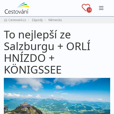
Navig
10
Cestování.cz
Zájezdy
Německo
To nejlepší ze
Salzburgu + ORLÍ
HNÍZDO +
KÖNIGSSEE