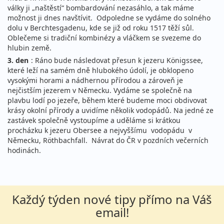
války ji „naštěstí“ bombardování nezasáhlo, a tak máme
možnost ji dnes navštívit. Odpoledne se vydáme do solného
dolu v Berchtesgadenu, kde se již od roku 1517 těží sůl.
Oblečeme si tradiční kombinézy a vláčkem se svezeme do
hlubin země.
3. den
: Ráno bude následovat přesun k jezeru Königssee,
které leží na samém dně hlubokého údolí, je obklopeno
vysokými horami a nádhernou přírodou a zároveň je
nejčistším jezerem v Německu. Vydáme se společně na
plavbu lodí po jezeře, během které budeme moci obdivovat
krásy okolní přírody a uvidíme několik vodopádů. Na jedné ze
zastávek společně vystoupíme a uděláme si krátkou
procházku k jezeru Obersee a nejvyššímu vodopádu v
Německu, Röthbachfall. Návrat do ČR v pozdních večerních
hodinách.
Každý týden nové tipy přímo na Váš
email!