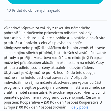
Přidat do oblíbených zájezdů
Víkendová výprava za zážitky z rakousko-německého
pohraničí. Se zkušeným průvodcem odhalíte poklady
barokního Salzburgu, užijete si vyhlídku Rossfeld a navštívíte
proslulé Orlí hnízdo. Čeká vás plavba po jezeře
Königssee nebo projížďka vláčkem do hlubin země. Připravte
se na krajinu silných příběhů, historických skvostů i úchvatné
přírody a prožijte Mozartovo rodiště jako nikdo jiný! Program
může být přizpůsoben aktuálním okolnostem na místě. Časy
příletu a odletu jsou určeny aktuálním letovým řádem.
Ubytování je vždy možné po 14. hodině, do této doby je
možné si na hotelu uschovat zavazadla. V případě
individuálního zájmu můžete absolvovat jen vybranou část
programu a sejít se později na určeném místě srazu nebo se
vrátit na hotel samostatně. Průvodce neprovádí klienty uvnitř
památek, pokud není v programu uvedeno jinak. Cestovní
pojištění: Kooperativa A (50 Kč / den / osoba) Kooperativa B
Evropa (100 Kč / den / osoba) Srovnání...
Celý popis