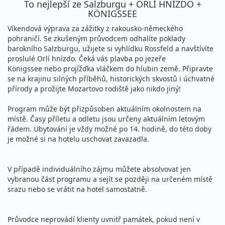
To nejlepší ze Salzburgu + ORLÍ HNÍZDO +
KÖNIGSSEE
Víkendová výprava za zážitky z rakousko-německého
pohraničí. Se zkušeným průvodcem odhalíte poklady
barokního Salzburgu, užijete si vyhlídku Rossfeld a navštívíte
proslulé Orlí hnízdo. Čeká vás plavba po jezeře
Königssee nebo projížďka vláčkem do hlubin země. Připravte
se na krajinu silných příběhů, historických skvostů i úchvatné
přírody a prožijte Mozartovo rodiště jako nikdo jiný!
Program může být přizpůsoben aktuálním okolnostem na
místě. Časy příletu a odletu jsou určeny aktuálním letovým
řádem. Ubytování je vždy možné po 14. hodině, do této doby
je možné si na hotelu uschovat zavazadla.
V případě individuálního zájmu můžete absolvovat jen
vybranou část programu a sejít se později na určeném místě
srazu nebo se vrátit na hotel samostatně.
Průvodce neprovádí klienty uvnitř památek, pokud není v