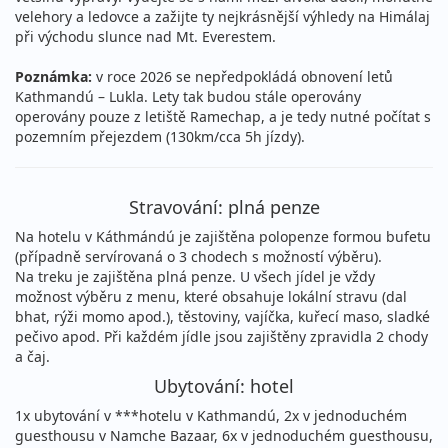
velehory a ledovce a zažijte ty nejkrásnější výhledy na Himálaj
při východu slunce nad Mt. Everestem.
Poznámka:
v roce 2026 se nepředpokládá obnovení letů
Kathmandú – Lukla. Lety tak budou stále operovány
operovány pouze z letiště Ramechap, a je tedy nutné počítat s
pozemním přejezdem (130km/cca 5h jízdy).
Stravování: plná penze
Na hotelu v Káthmándú je zajištěna polopenze formou bufetu
(případně servírovaná o 3 chodech s možností výběru).
Na treku je zajištěna plná penze. U všech jídel je vždy
možnost výběru z menu, které obsahuje lokální stravu (dal
bhat, rýži momo apod.), těstoviny, vajíčka, kuřecí maso, sladké
pečivo apod. Při každém jídle jsou zajištěny zpravidla 2 chody
a čaj.
Ubytování: hotel
1x ubytování v ***hotelu v Kathmandú, 2x v jednoduchém
guesthousu v Namche Bazaar, 6x v jednoduchém guesthousu,