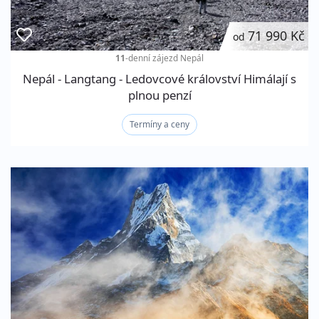
71 990 Kč
od
11
-denní zájezd
Nepál
Nepál - Langtang - Ledovcové království Himálají s
plnou penzí
Termíny a ceny