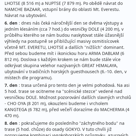
LHOTSE (8 516 m) a NUPTSE (7 879 m). Po obědě návrat do
NAMCHE BAZAAR, vstupní brány do oblasti Mt. Everestu.
Návrat na ubytování.
6. den
: dnes nás čeká náročnější den se dvěma výstupy a
jedním klesáním (cca 7 hod.) do vesničky DOLE (4 200 m), v
průběhu kterého se nám budou naskytovat stále úžasnější
výhledy na postupně se přibližující masivy osmitisícovek
včetně MT. EVERETU, LHOTSE a dalších "nižších" dominant.
Před sebou budeme mít i ikonickou horu ARMA DABLAM (6
812 m). Doslova s každým krokem se nám bude stále více
odkrývat skupina velehor nazývaných GREAT HIMALAYA,
ubytování v tradičních horských guesthousech (6.-10. den, v
místech dle programu).
7. den
: trasa určená pro tento den je velmi pohodová. Na asi
5 hod. trase se ocitneme na "scénické stezce" vedené nad
vesničkou DOLE. Možnost pozorování dalších slavných vrcholů
- CHO OYA (8 201 m), okouzleni budeme i vrcholem
KANGTEGA (6 782 m), před večeří dorazíme do MACHERMA (4
470 m).
8. den
: pokračujeme do posledního "záchytného bodu" na
trase (5 hod. chůze) do osady GOKYO. V tuto chvíli již
pozorujeme kombinaci vysokohorských průsmyku, azurových