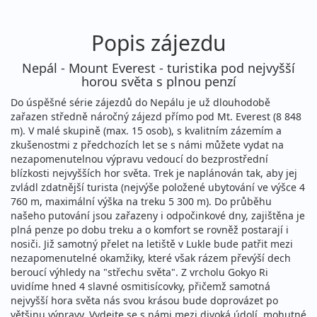
Popis zájezdu
Nepál - Mount Everest - turistika pod nejvyšší
horou světa s plnou penzí
Do úspěšné série zájezdů do Nepálu je už dlouhodobě
zařazen středně náročný zájezd přímo pod Mt. Everest (8 848
m). V malé skupině (max. 15 osob), s kvalitním zázemím a
zkušenostmi z předchozích let se s námi můžete vydat na
nezapomenutelnou výpravu vedoucí do bezprostřední
blízkosti nejvyšších hor světa. Trek je naplánován tak, aby jej
zvládl zdatnější turista (nejvýše položené ubytování ve výšce 4
760 m, maximální výška na treku 5 300 m). Do průběhu
našeho putování jsou zařazeny i odpočinkové dny, zajištěna je
plná penze po dobu treku a o komfort se rovněž postarají i
nosiči. Již samotný přelet na letiště v Lukle bude patřit mezi
nezapomenutelné okamžiky, které však rázem převýší dech
beroucí výhledy na "střechu světa". Z vrcholu Gokyo Ri
uvidíme hned 4 slavné osmitisícovky, přičemž samotná
nejvyšší hora světa nás svou krásou bude doprovázet po
většinu výpravy. Vydejte se s námi mezi divoká údolí, mohutné