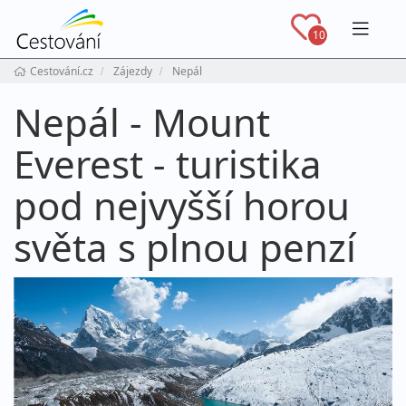
Navig
10
Cestování.cz
Zájezdy
Nepál
Nepál - Mount
Everest - turistika
pod nejvyšší horou
světa s plnou penzí