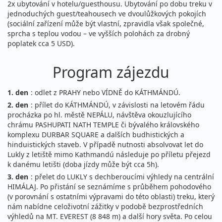
2x ubytování v hotelu/guesthousu. Ubytování po dobu treku v
jednoduchých guest/teahousech ve dvoulůžkových pokojích
(sociální zařízení může být vlastní, zpravidla však společné,
sprcha s teplou vodou – ve vyšších polohách za drobný
poplatek cca 5 USD).
Program zájezdu
1. den
: odlet z PRAHY nebo VÍDNĚ do KÁTHMÁNDÚ.
2. den
: přílet do KÁTHMÁNDÚ, v závislosti na letovém řádu
procházka po hl. městě NEPÁLU, návštěva okouzlujícího
chrámu PASHUPATI NATH TEMPLE či bývalého královského
komplexu DURBAR SQUARE a dalších budhistických a
hinduistických staveb. V případě nutnosti absolvovat let do
Lukly z letiště mimo Kathmandú následuje po příletu přejezd
k danému letišti (doba jízdy může být cca 5h).
3. den
: přelet do LUKLY s dechberoucími výhledy na centrální
HIMÁLAJ. Po přistání se seznámíme s průběhem pohodového
(v porovnání s ostatními výpravami do této oblasti) treku, který
nám nabídne celoživotní zážitky v podobě bezprostředních
výhledů na MT. EVEREST (8 848 m) a další hory světa. Po celou