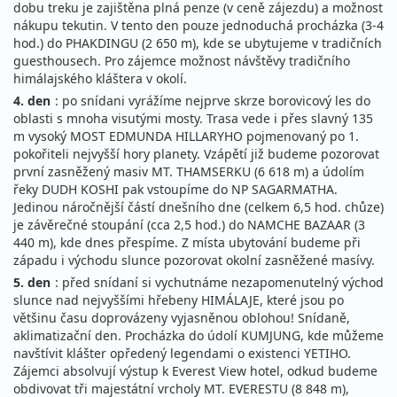
dobu treku je zajištěna plná penze (v ceně zájezdu) a možnost
nákupu tekutin. V tento den pouze jednoduchá procházka (3-4
hod.) do PHAKDINGU (2 650 m), kde se ubytujeme v tradičních
guesthousech. Pro zájemce možnost návštěvy tradičního
himálajského kláštera v okolí.
4. den
: po snídani vyrážíme nejprve skrze borovicový les do
oblasti s mnoha visutými mosty. Trasa vede i přes slavný 135
m vysoký MOST EDMUNDA HILLARYHO pojmenovaný po 1.
pokořiteli nejvyšší hory planety. Vzápětí již budeme pozorovat
první zasněžený masiv MT. THAMSERKU (6 618 m) a údolím
řeky DUDH KOSHI pak vstoupíme do NP SAGARMATHA.
Jedinou náročnější částí dnešního dne (celkem 6,5 hod. chůze)
je závěrečné stoupání (cca 2,5 hod.) do NAMCHE BAZAAR (3
440 m), kde dnes přespíme. Z místa ubytování budeme při
západu i východu slunce pozorovat okolní zasněžené masívy.
5. den
: před snídaní si vychutnáme nezapomenutelný východ
slunce nad nejvyššími hřebeny HIMÁLAJE, které jsou po
většinu času doprovázeny vyjasněnou oblohou! Snídaně,
aklimatizační den. Procházka do údolí KUMJUNG, kde můžeme
navštívit klášter opředený legendami o existenci YETIHO.
Zájemci absolvují výstup k Everest View hotel, odkud budeme
obdivovat tři majestátní vrcholy MT. EVERESTU (8 848 m),