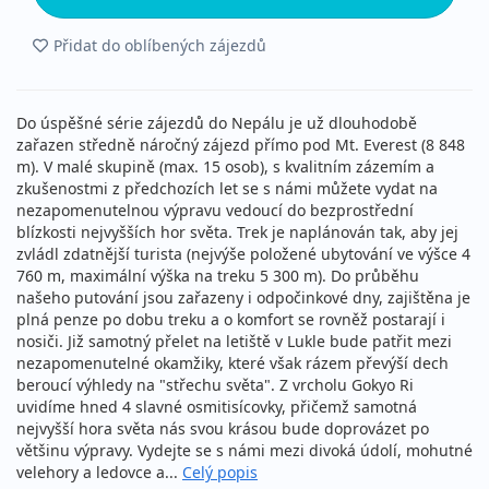
Přidat do oblíbených zájezdů
Do úspěšné série zájezdů do Nepálu je už dlouhodobě
zařazen středně náročný zájezd přímo pod Mt. Everest (8 848
m). V malé skupině (max. 15 osob), s kvalitním zázemím a
zkušenostmi z předchozích let se s námi můžete vydat na
nezapomenutelnou výpravu vedoucí do bezprostřední
blízkosti nejvyšších hor světa. Trek je naplánován tak, aby jej
zvládl zdatnější turista (nejvýše položené ubytování ve výšce 4
760 m, maximální výška na treku 5 300 m). Do průběhu
našeho putování jsou zařazeny i odpočinkové dny, zajištěna je
plná penze po dobu treku a o komfort se rovněž postarají i
nosiči. Již samotný přelet na letiště v Lukle bude patřit mezi
nezapomenutelné okamžiky, které však rázem převýší dech
beroucí výhledy na "střechu světa". Z vrcholu Gokyo Ri
uvidíme hned 4 slavné osmitisícovky, přičemž samotná
nejvyšší hora světa nás svou krásou bude doprovázet po
většinu výpravy. Vydejte se s námi mezi divoká údolí, mohutné
velehory a ledovce a...
Celý popis