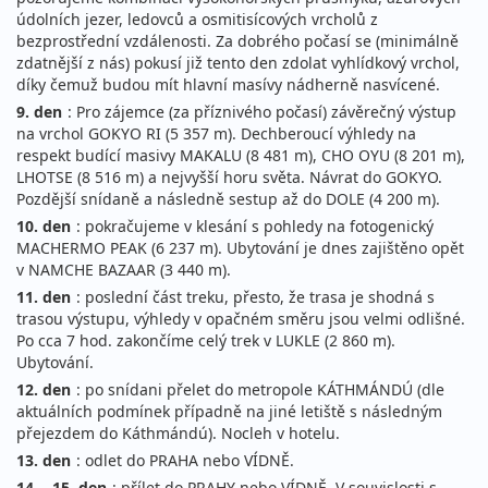
údolních jezer, ledovců a osmitisícových vrcholů z
bezprostřední vzdálenosti. Za dobrého počasí se (minimálně
zdatnější z nás) pokusí již tento den zdolat vyhlídkový vrchol,
díky čemuž budou mít hlavní masívy nádherně nasvícené.
9. den
: Pro zájemce (za příznivého počasí) závěrečný výstup
na vrchol GOKYO RI (5 357 m). Dechberoucí výhledy na
respekt budící masivy MAKALU (8 481 m), CHO OYU (8 201 m),
LHOTSE (8 516 m) a nejvyšší horu světa. Návrat do GOKYO.
Pozdější snídaně a následně sestup až do DOLE (4 200 m).
10. den
: pokračujeme v klesání s pohledy na fotogenický
MACHERMO PEAK (6 237 m). Ubytování je dnes zajištěno opět
v NAMCHE BAZAAR (3 440 m).
11. den
: poslední část treku, přesto, že trasa je shodná s
trasou výstupu, výhledy v opačném směru jsou velmi odlišné.
Po cca 7 hod. zakončíme celý trek v LUKLE (2 860 m).
Ubytování.
12. den
: po snídani přelet do metropole KÁTHMÁNDÚ (dle
aktuálních podmínek případně na jiné letiště s následným
přejezdem do Káthmándú). Nocleh v hotelu.
13. den
: odlet do PRAHA nebo VÍDNĚ.
14. - 15. den
: přílet do PRAHY nebo VÍDNĚ. V souvislosti s