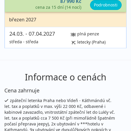
87 990 Kč
Podrobnosti
cena za 15 dní (14 nocí)
březen 2027
24.03. - 07.04.2027
plná penze
středa - středa
letecky (Praha)
88 990 Kč
Podrobnosti
cena za 15 dní (14 nocí)
říjen 2027
Informace o cenách
09.10. - 23.10.2027
plná penze
Cena zahrnuje
sobota - sobota
letecky
zpáteční letenka Praha nebo Vídeň - Káthmándú vč.
88 990 Kč
Podrobnosti
let. tax a poplatků v max. výši 22 000 Kč, odbavené i
cena za 15 dní
kabinové zavazadlo, vnitrostátní zpáteční let do Lukly vč.
let. tax a poplatků cca 7 500 Kč (při mimořádně špatném
počasí přeprava jeepy), 2x ubytování v ***hotelu v
Kathmandú, 9x ubytování ve dvoulůžkových pokojích v