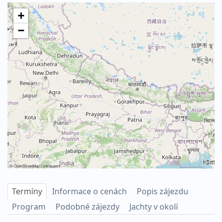
+
−
©
OpenStreetMap
contributors
Termíny
Informace o cenách
Popis zájezdu
Program
Podobné zájezdy
Jachty v okolí