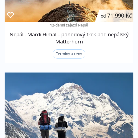
71 990 Kč
od
12
-denní zájezd
Nepál
Nepál - Mardi Himal – pohodový trek pod nepálský
Matterhorn
Termíny a ceny