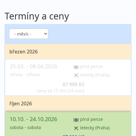
Termíny a ceny
březen 2026
25.03. - 08.04.2026
plná penze
středa - středa
letecky (Praha)
87 990 Kč
vyprodáno
cena za 15 dní (14 nocí)
říjen 2026
10.10. - 24.10.2026
plná penze
sobota - sobota
letecky (Praha)