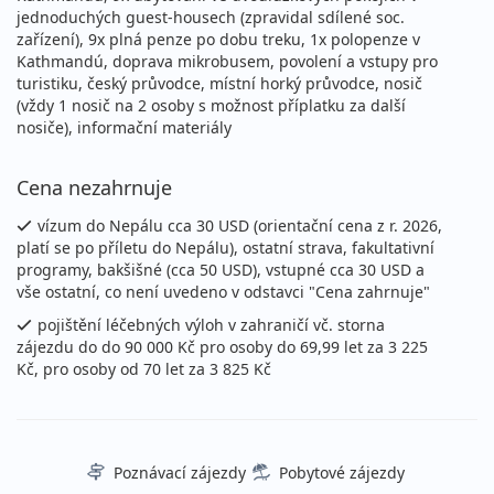
jednoduchých guest-housech (zpravidal sdílené soc.
zařízení), 9x plná penze po dobu treku, 1x polopenze v
Kathmandú, doprava mikrobusem, povolení a vstupy pro
turistiku, český průvodce, místní horký průvodce, nosič
(vždy 1 nosič na 2 osoby s možnost příplatku za další
nosiče), informační materiály
Cena nezahrnuje
vízum do Nepálu cca 30 USD (orientační cena z r. 2026,
platí se po příletu do Nepálu), ostatní strava, fakultativní
programy, bakšišné (cca 50 USD), vstupné cca 30 USD a
vše ostatní, co není uvedeno v odstavci "Cena zahrnuje"
pojištění léčebných výloh v zahraničí vč. storna
zájezdu do do 90 000 Kč pro osoby do 69,99 let za 3 225
Kč, pro osoby od 70 let za 3 825 Kč
Poznávací zájezdy
Pobytové zájezdy