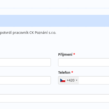
otvrdí pracovník CK Poznání s.r.o.
Příjmení
*
Telefon
*
+420