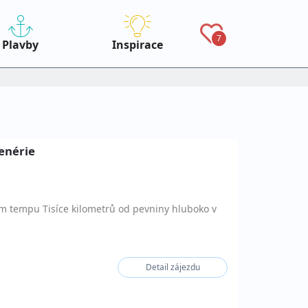
7
Plavby
Inspirace
cenérie
ém tempu Tisíce kilometrů od pevniny hluboko v
Detail zájezdu