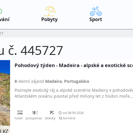
vání
Pobyty
Sport
27
u č. 445727
Pohodový týden - Madeira - alpské a exotické s
8
-denní
zájezd
Madeira
,
Portugalsko
Poznejte exotický ráj a alpské scenérie Madeiry v pohodov
Atlantském oceánu povstal před miliony let z hlubin moře…
od 08.09.2026
hotel
polopenze
letecky
12
termínů
0 Kč