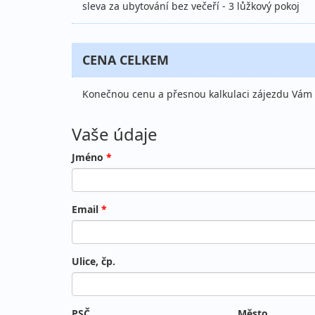
sleva za ubytování bez večeří - 3 lůžkový pokoj
CENA CELKEM
Konečnou cenu a přesnou kalkulaci zájezdu Vám p
Vaše údaje
Jméno
*
Email
*
Ulice, čp.
PSČ
Město