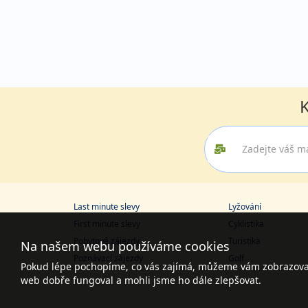
K
Last minute slevy
Lyžování
First minute slevy
Cyklistika
Pobytové zájezdy
Turistika
Na našem webu používáme cookies
Poznávací zájezdy
Golf
Pokud lépe pochopíme, co vás zajímá, můžeme vám zobrazovat 
web dobře fungoval a mohli jsme ho dále zlepšovat.