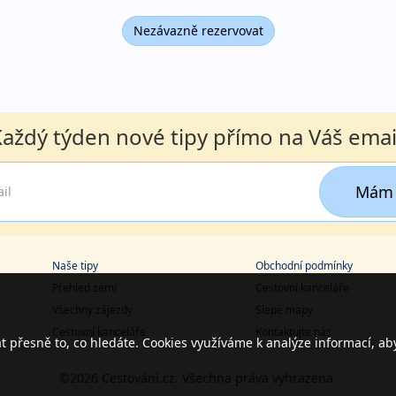
Nezávazně rezervovat
aždý týden nové tipy přímo na Váš emai
Mám 
Naše tipy
Obchodní podmínky
Přehled zemí
Cestovní kanceláře
Všechny zájezdy
Slepé mapy
Cestovní kanceláře
Kontaktujte nás
přesně to, co hledáte. Cookies využíváme k analýze informací, ab
©2026 Cestování.cz. Všechna práva vyhrazena.