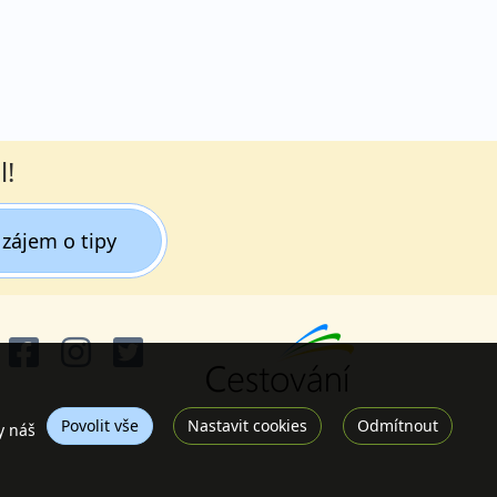
l!
zájem o tipy
Povolit vše
Nastavit cookies
Odmítnout
y náš