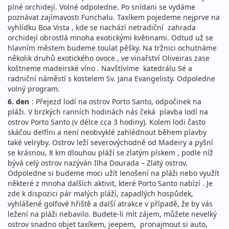
plné orchidejí. Volné odpoledne. Po snídani se vydáme
poznávat zajímavosti Funchalu. Taxíkem pojedeme nejprve na
vyhlídku Boa Vista , kde se nachází netradiční zahrada
orchidejí obrostlá mnoha exotickými květinami. Odtud už se
hlavním městem budeme toulat pěšky. Na tržnici ochutnáme
několik druhů exotického ovoce , ve vinařství Oliveiras zase
koštneme madeirské víno . Navštívíme katedrálu Sé a
radniční náměstí s kostelem Sv. Jana Evangelisty. Odpoledne
volný program.
6. den
: Přejezd lodí na ostrov Porto Santo, odpočinek na
pláži. V brzkých ranních hodinách nás čeká plavba lodí na
ostrov Porto Santo (v délce cca 3 hodiny). Kolem lodi často
skáčou delfíni a není neobvyklé zahlédnout během plavby
také velryby. Ostrov leží severovýchodně od Madeiry a pyšní
se krásnou, 8 km dlouhou pláží se zlatým pískem , podle níž
bývá celý ostrov nazýván Ilha Dourada – Zlatý ostrov.
Odpoledne si budeme moci užít lenošení na pláži nebo využít
některé z mnoha dalších aktivit, které Porto Santo nabízí . Je
zde k dispozici pár malých pláží, zapadlých hospůdek,
vyhlášené golfové hřiště a další atrakce v případě, že by vás
ležení na pláži nebavilo. Budete-li mít zájem, můžete nevelký
ostrov snadno objet taxíkem, jeepem, pronajmout si auto,