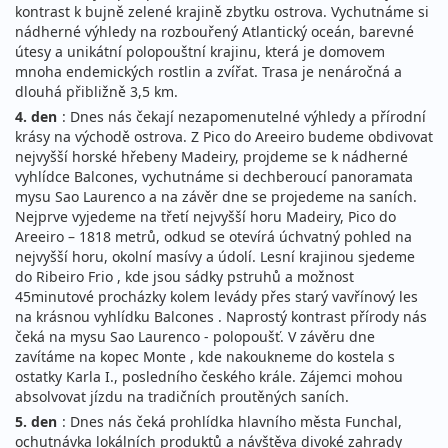
kontrast k bujně zelené krajině zbytku ostrova. Vychutnáme si
nádherné výhledy na rozbouřený Atlantický oceán, barevné
útesy a unikátní polopouštní krajinu, která je domovem
mnoha endemických rostlin a zvířat. Trasa je nenáročná a
dlouhá přibližně 3,5 km.
4. den
: Dnes nás čekají nezapomenutelné výhledy a přírodní
krásy na východě ostrova. Z Pico do Areeiro budeme obdivovat
nejvyšší horské hřebeny Madeiry, projdeme se k nádherné
vyhlídce Balcones, vychutnáme si dechberoucí panoramata
mysu Sao Laurenco a na závěr dne se projedeme na saních.
Nejprve vyjedeme na třetí nejvyšší horu Madeiry, Pico do
Areeiro – 1818 metrů, odkud se otevírá úchvatný pohled na
nejvyšší horu, okolní masívy a údolí. Lesní krajinou sjedeme
do Ribeiro Frio , kde jsou sádky pstruhů a možnost
45minutové procházky kolem levády přes starý vavřínový les
na krásnou vyhlídku Balcones . Naprostý kontrast přírody nás
čeká na mysu Sao Laurenco - polopoušť. V závěru dne
zavítáme na kopec Monte , kde nakoukneme do kostela s
ostatky Karla I., posledního českého krále. Zájemci mohou
absolvovat jízdu na tradičních proutěných saních.
5. den
: Dnes nás čeká prohlídka hlavního města Funchal,
ochutnávka lokálních produktů a návštěva divoké zahrady