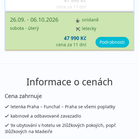
47 990 Kč
vyprodáno
cena za 11 dní
26.09. - 06.10.2026
snídaně
sobota - úterý
letecky
47 990 Kč
Podrobnosti
cena za 11 dní
říjen 2026
05.10. - 15.10.2026
snídaně
Informace o cenách
pondělí - čtvrtek
letecky
47 990 Kč
Cena zahrnuje
vyprodáno
cena za 11 dní
letenka Praha – Funchal – Praha se všemi poplatky
kabinové a odbavované zavazadlo
9x ubytování v hotelu ve 2lůžkových pokojích, popř.
3lůžkových na Madeiře