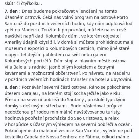
skútr či čtyřkolku .
7. den
: Dnes budeme pokračovat v lenošení na tomto
úžasném ostrově. Čeká nás volný program na ostrově Porto
Santo až do pozdních večerních hodin, kdy nám odplouvá loď
zpět na Madeiru. Toužíte-li po poznání, můžete na ostrově
navštívit například Kolumbův dům , ve kterém objevitel
Ameriky údajně kdysi žil. V domě si můžete prohlédnout malé
muzeum s expozicí o Kolumbových cestách, mimo jiné staré
mapy s tehdejším pohledem na svět nebo galerii
Kolumbových portrétů. Dům stojí v hlavním městě ostrova
Vila Baleia s radnicí, jasně bílým kostelem a četnými
kavárnami a možnostmi občerstvení. Po návratu na Madeiru
v pozdních večerních hodinách transfer na hotel a ubytování.
8. den
: Poznávání severní části ostrova. Ráno se pokocháme
útesem Garajau , na kterém stojí socha Ježíše jako v Riu .
Přesun na severní pobřeží do Santany , proslulé typickými
domky s doškovými střechami . Bude následovat průjezd
nedotčenou přírodou minimálně navštěvovanou turisty,
hodinová pobřežní procházka do Sao Cristovao, a relax
v hospůdce s úžasným výhledem na severní pobřeží a oceán.
Pokračujeme do malebné vesnice Sao Vicente , vyjedeme pod
kostelíku Capela de Nossa Senhora de Fátima, odkud máme