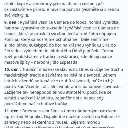
okolní kopce a vinohrady jako na dlani a cestou zpět
se zastavíme v proslulé Taverna poncha (vezměte si s sebou
své vizitky :)).
9. den
: Rybářská vesnice Camara de lobos, horská vyhlídka.
Ráno se vypravíne do sousední rybářské vesnice Camara de
Lobos , která je proslulá výrobou lodí a tradičním nápojem
Poncha, který samozřejmě ochutnáme. Dále zamíříme
silnicí plnou eukalyptů do hor na krásnou vyhlídku Eira do
Serrado s výhledem do hlubokého Údolí jeptišek . Cestou
zpět poobědváme v tradiční restauraci, kde dělají pouze
masové špízy – národní jídlo Espetada.
10. den
: Tradiční madeirské slavnosti. Dnes si užijeme trochu
madeirských tradic a zavítáme na lokální slavnosti. Během
letních víkendů se koná více druhů slavností, může to být
pouť v Sao Vicente , oficiální vinobraní či banánové slavnosti .
Zažijeme tak nenapodobitelnou atmosféru poutí, kde se
schází snad celá Madeira, zatančíme si a naposledy
podráždíme naše chuťové buňky.
11. den
: Dnes se rozloučíme s tímto nádherným ostrovem
uprostřed Atlantiku. Dopoledne můžete zavítat do Botanické
zahrady nebo některého z muzeí. Zájemci mohou
ještě absolvovat tříhodinový fakultativní výlet motorovými