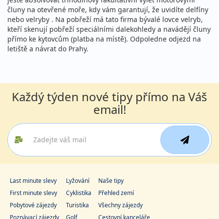
čluny na otevřené moře, kdy vám garantují, že uvidíte delfíny
nebo velryby . Na pobřeží má tato firma bývalé lovce velryb,
kteří skenují pobřeží speciálními dalekohledy a navádějí čluny
přímo ke kytovcům (platba na místě). Odpoledne odjezd na
letiště a návrat do Prahy.
Každý týden nové tipy přímo na Váš
email!
Last minute slevy
Lyžování
Naše tipy
First minute slevy
Cyklistika
Přehled zemí
Pobytové zájezdy
Turistika
Všechny zájezdy
Poznávací zájezdy
Golf
Cestovní kanceláře