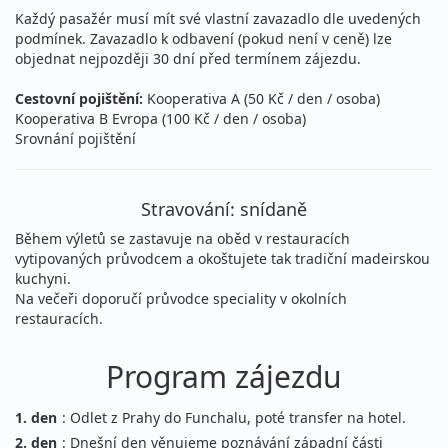
Každý pasažér musí mít své vlastní zavazadlo dle uvedených
podmínek. Zavazadlo k odbavení (pokud není v ceně) lze
objednat nejpozději 30 dní před termínem zájezdu.
Cestovní pojištění:
Kooperativa A (50 Kč / den / osoba)
Kooperativa B Evropa (100 Kč / den / osoba)
Srovnání pojištění
Stravování: snídaně
Během výletů se zastavuje na oběd v restauracích
vytipovaných průvodcem a okoštujete tak tradiční madeirskou
kuchyni.
Na večeři doporučí průvodce speciality v okolních
restauracích.
Program zájezdu
1. den
: Odlet z Prahy do Funchalu, poté transfer na hotel.
2. den
: Dnešní den věnujeme poznávání západní části