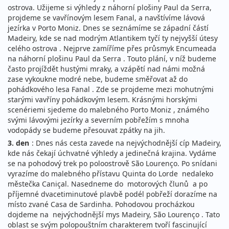
ostrova. Užijeme si výhledy z náhorní plošiny Paul da Serra,
projdeme se vavřínovým lesem Fanal, a navštívíme lávová
jezírka v Porto Moniz. Dnes se seznámíme se západní částí
Madeiry, kde se nad modrým Atlantikem tyčí ty nejvyšší útesy
celého ostrova . Nejprve zamíříme přes průsmyk Encumeada
na náhorní plošinu Paul da Serra . Touto plání, v níž budeme
často projíždět hustými mraky, a vzápětí nad námi možná
zase vykoukne modré nebe, budeme směřovat až do
pohádkového lesa Fanal . Zde se projdeme mezi mohutnými
starými vavříny pohádkovým lesem. Krásnými horskými
scenériemi sjedeme do malebného Porto Moniz , známého
svými lávovými jezírky a severním pobřežím s mnoha
vodopády se budeme přesouvat zpátky na jih.
3. den
: Dnes nás cesta zavede na nejvýchodnější cíp Madeiry,
kde nás čekají úchvatné výhledy a jedinečná krajina. Vydáme
se na pohodový trek po poloostrově São Lourenço. Po snídani
vyrazíme do malebného přístavu Quinta do Lorde nedaleko
městečka Caniçal. Nasedneme do motorových člunů a po
příjemné dvacetiminutové plavbě podél pobřeží dorazíme na
místo zvané Casa de Sardinha. Pohodovou procházkou
dojdeme na nejvýchodnější mys Madeiry, São Lourenço . Tato
oblast se svým polopouštním charakterem tvoří fascinující