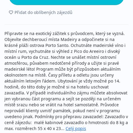
Přidat do oblíbených zájezdů
Připravte se na exotický zážitek s průvodcem, který se vyzná.
Objevíte dechberoucí místa Madeiry a odpočinete si na
krásné pláži ostrova Porto Santo. Ochutnáte madeirské víno i
místní rum, vychutnáte si výhled z Pico do Areeiro i divoký
oceán u Porto da Cruz. Nechte se unášet místní ostrovní
atmosférou, půvabem nedotčené přírody a užijte si pravé
madeirské léto! Program může být přizpůsoben aktuálním
okolnostem na místě. Časy příletu a odletu jsou určeny
aktuálním letovým řádem. Ubytování je vždy možné po 14.
hodině, do této doby je možné si na hotelu uschovat
zavazadla. V případě individuálního zájmu můžete absolvovat
jen vybranou část programu a sejít se později na určeném
místě srazu nebo se vrátit na hotel samostatně. Průvodce
neprovádí klienty uvnitř památek, pokud není v programu
uvedeno jinak. Podmínky pro přepravu zavazadel: Zavazadlo v
ceně zájezdu: malé kabinové zavazadlo o hmotnosti do 8 kg a
max. rozměrech 55 x 40 x 23...
Celý popis