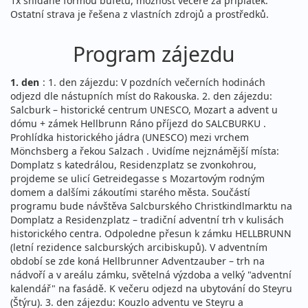
1x snídaně formou bufetu, možnost večeře za příplatek.
Ostatní strava je řešena z vlastních zdrojů a prostředků.
Program zájezdu
1. den
: 1. den zájezdu: V pozdních večerních hodinách
odjezd dle nástupních míst do Rakouska. 2. den zájezdu:
Salcburk – historické centrum UNESCO, Mozart a advent u
dómu + zámek Hellbrunn Ráno příjezd do SALCBURKU .
Prohlídka historického jádra (UNESCO) mezi vrchem
Mönchsberg a řekou Salzach . Uvidíme nejznámější místa:
Domplatz s katedrálou, Residenzplatz se zvonkohrou,
projdeme se ulicí Getreidegasse s Mozartovým rodným
domem a dalšími zákoutími starého města. Součástí
programu bude návštěva Salcburského Christkindlmarktu na
Domplatz a Residenzplatz – tradiční adventní trh v kulisách
historického centra. Odpoledne přesun k zámku HELLBRUNN
(letní rezidence salcburských arcibiskupů). V adventním
období se zde koná Hellbrunner Adventzauber – trh na
nádvoří a v areálu zámku, světelná výzdoba a velký "adventní
kalendář" na fasádě. K večeru odjezd na ubytování do Steyru
(Štýru). 3. den zájezdu: Kouzlo adventu ve Steyru a