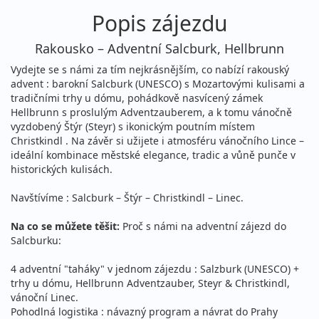
Popis zájezdu
Rakousko – Adventní Salcburk, Hellbrunn
Vydejte se s námi za tím nejkrásnějším, co nabízí rakouský
advent : barokní Salcburk (UNESCO) s Mozartovými kulisami a
tradičními trhy u dómu, pohádkově nasvícený zámek
Hellbrunn s proslulým Adventzauberem, a k tomu vánočně
vyzdobený Štýr (Steyr) s ikonickým poutním místem
Christkindl . Na závěr si užijete i atmosféru vánočního Lince –
ideální kombinace městské elegance, tradic a vůně punče v
historických kulisách.
Navštívíme : Salcburk – Štýr – Christkindl – Linec.
Na co se můžete těšit:
Proč s námi na adventní zájezd do
Salcburku:
4 adventní "taháky" v jednom zájezdu : Salzburk (UNESCO) +
trhy u dómu, Hellbrunn Adventzauber, Steyr & Christkindl,
vánoční Linec.
Pohodlná logistika : návazný program a návrat do Prahy