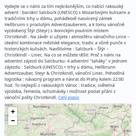
Vydejte se s námi za tím nejkrásnějším, co nabízí rakouský
advent : barokní Salcburk (UNESCO) s Mozartovými kulisami a
tradičními trhy u dómu, pohádkově nasvícený zámek
Hellbrunn s proslulým Adventzauberem, a k tomu vánočně
vyzdobený Štýr (Steyr) s ikonickým poutním místem
Christkindl . Na závěr si užijete i atmosféru vánočního Lince –
ideální kombinace městské elegance, tradic a vůně punče v
historických kulisách. Navštívíme : Salcburk – Štýr –
Christkindl – Linec. Na co se můžete těšit: Proč s námi na
adventní zájezd do Salcburku: 4 adventní "taháky" v jednom
zájezdu : Salzburk (UNESCO) + trhy u dómu, Hellbrunn
Adventzauber, Steyr & Christkindl, vánoční Linec. Pohodlná
logistika : návazný program a návrat do Prahy kolem 22:00
hod. To nejlepší z rakouských Vánoc : tradice, světelná
výzdoba, řemesla, ochutnávky i možnost poslat přání z
vánoční pošty Christkindl.
Celý popis
+
−