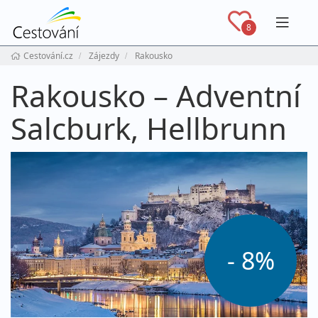
Navig
8
Cestování.cz
Zájezdy
Rakousko
Rakousko – Adventní
Salcburk, Hellbrunn
- 8%