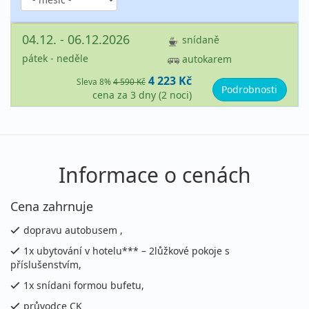
04.12. - 06.12.2026
snídaně
pátek - neděle
autokarem
4 223 Kč
Sleva 8%
4 590 Kč
Podrobnosti
cena za 3 dny (2 noci)
Informace o cenách
Cena zahrnuje
dopravu autobusem ,
1x ubytování v hotelu*** – 2lůžkové pokoje s
příslušenstvím,
1x snídani formou bufetu,
průvodce CK