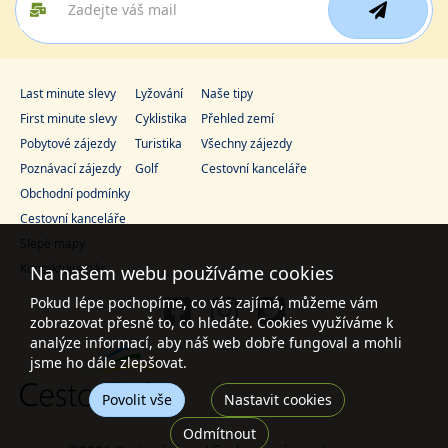
Last minute slevy
Lyžování
Naše tipy
First minute slevy
Cyklistika
Přehled zemí
Pobytové zájezdy
Turistika
Všechny zájezdy
Poznávací zájezdy
Golf
Cestovní kanceláře
Obchodní podmínky
Cestovní kanceláře
Slepé mapy
Kontaktujte nás
Na našem webu používáme cookies
Pokud lépe pochopíme, co vás zajímá, můžeme vám
zobrazovat přesně to, co hledáte. Cookies využíváme k
analýze informací, aby náš web dobře fungoval a mohli
jsme ho dále zlepšovat.
Povolit vše
Nastavit cookies
Odmítnout