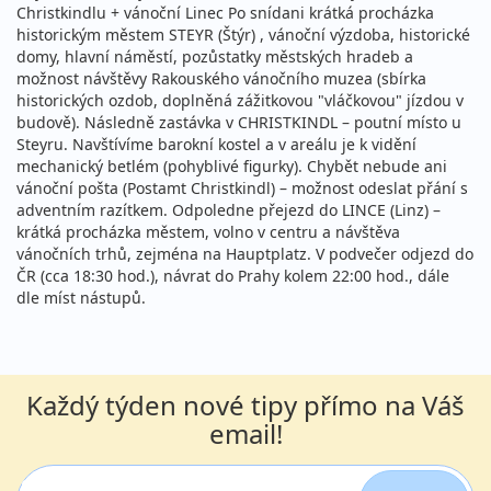
Christkindlu + vánoční Linec Po snídani krátká procházka
historickým městem STEYR (Štýr) , vánoční výzdoba, historické
domy, hlavní náměstí, pozůstatky městských hradeb a
možnost návštěvy Rakouského vánočního muzea (sbírka
historických ozdob, doplněná zážitkovou "vláčkovou" jízdou v
budově). Následně zastávka v CHRISTKINDL – poutní místo u
Steyru. Navštívíme barokní kostel a v areálu je k vidění
mechanický betlém (pohyblivé figurky). Chybět nebude ani
vánoční pošta (Postamt Christkindl) – možnost odeslat přání s
adventním razítkem. Odpoledne přejezd do LINCE (Linz) –
krátká procházka městem, volno v centru a návštěva
vánočních trhů, zejména na Hauptplatz. V podvečer odjezd do
ČR (cca 18:30 hod.), návrat do Prahy kolem 22:00 hod., dále
dle míst nástupů.
Každý týden nové tipy přímo na Váš
email!