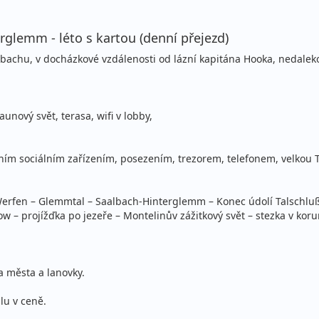
rglemm - léto s kartou (denní přejezd)
Saalbachu, v docházkové vzdálenosti od lázní kapitána Hooka, nedal
aunový svět, terasa, wifi v lobby,
stním sociálním zařízením, posezením, trezorem, telefonem, velkou
erfen – Glemmtal – Saalbach-Hinterglemm – Konec údolí Talschluß
how – projížďka po jezeře – Montelinův zážitkový svět – stezka v ko
a města a lanovky.
lu v ceně.