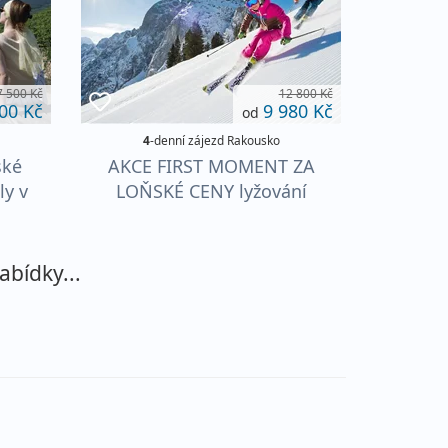
7 500 Kč
12 800 Kč
00 Kč
9 980 Kč
od
4
-denní zájezd Rakousko
ské
AKCE FIRST MOMENT ZA
ly v
LOŇSKÉ CENY lyžování
Rakousko 2026-27
Dachstein West vše v ceně!
abídky...