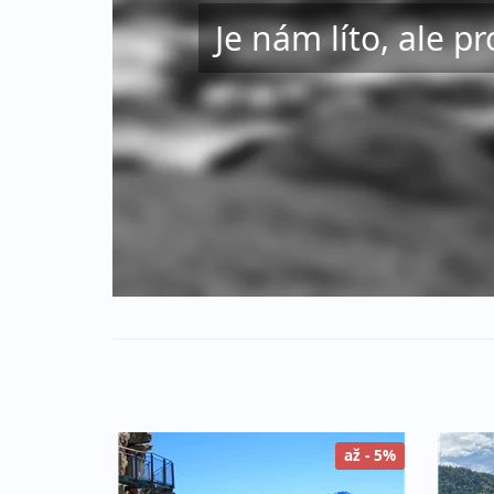
Je nám líto, ale pr
až - 5%