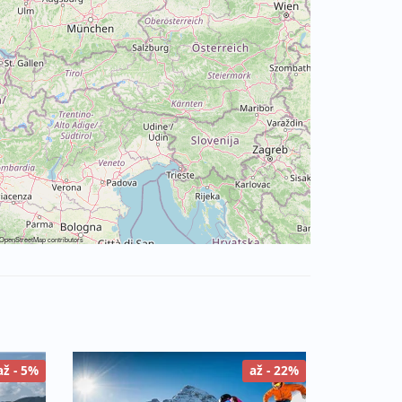
OpenStreetMap
contributors
až - 5%
až - 22%