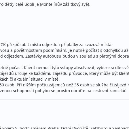
 děti), celé údolí je Montelínův zážitkový svět.
CK přizpůsobit místo odjezdu i příplatky za svozová místa.
rovozu a povětrnostním podmínkám. Je nutné počítat s odchylkou a
řed odjezdem. Zastávky autobusu budou v souladu s platnými dopra
četně počasí. Klient nemusí tyto vstupy absolvovat, vybere si dle sv
h zájezdů určuje ke každému zájezdu průvodce, který může být klie
ch či aktuální situaci v místě.
–50 osob. Při nižším počtu zájemců než 35 osob se služba či zájezd
zenou schopností pohybu se prosím obraťte na cestovní kancelář.
vá kolem 5. hod.) směrem Praha, Dolní Dvořiště, Salzburg a Saal