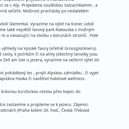
cí se z Alp. Projedeme soutěskou Salzachklamm , a
orná večeře. Možnost procházky po nedalekém
údolí Glemmtal. Vyrazíme na výlet na Konec údolí
idíme také největší lanový park Rakouska s možným
42 m a navazující na stezku v korunách stromů . Poté
 s výhledy na Vysoké Taury (včetně Grossglockneru).
 cesty, k jezírkům či na almy (všechny lanovky jsou
 Zell am See u jezera, vyrazíme na večerní výlet do
 pohádkový les , projít Alpskou zahrádku , či vyjet
Kapitána Hooka či navštívit hotelové wellness.
 krásnou turistickou cestou přes kopec do
átce zastavíme a projdeme se k jezeru. Zájemci
 hodinách (Praha kolem 20. hod., Česká Třebová