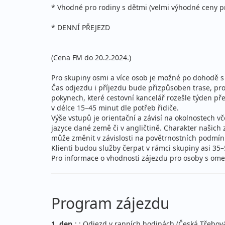
* Vhodné pro rodiny s dětmi (velmi výhodné ceny pro
* DENNÍ PŘEJEZD
(Cena FM do 20.2.2024.)
Pro skupiny osmi a více osob je možné po dohodě s 
Čas odjezdu i příjezdu bude přizpůsoben trase, p
pokynech, které cestovní kancelář rozešle týden p
v délce 15–45 minut dle potřeb řidiče.
Výše vstupů je orientační a závisí na okolnostech v
jazyce dané země či v angličtině. Charakter našic
může změnit v závislosti na povětrnostních podmínká
Klienti budou služby čerpat v rámci skupiny asi 35
Pro informace o vhodnosti zájezdu pro osoby s ome
Program zájezdu
1. den
: : Odjezd v ranních hodinách (Česká Třebo