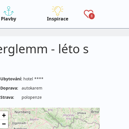
8
Plavby
Inspirace
erglemm - léto s
Ubytování:
hotel ****
Doprava:
autokarem
Strava:
polopenze
+
−