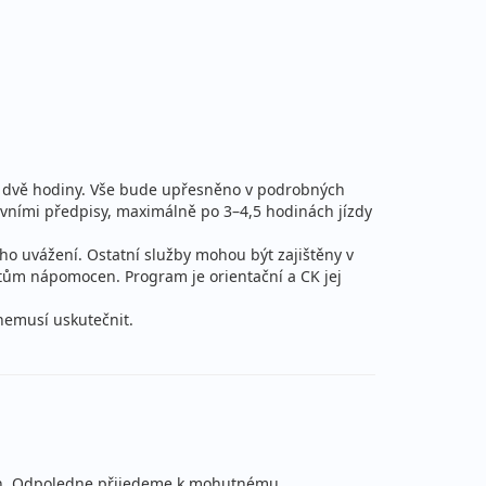
ž dvě hodiny. Vše bude upřesněno v podrobných
vními předpisy, maximálně po 3–4,5 hodinách jízdy
ého uvážení. Ostatní služby mohou být zajištěny v
ntům nápomocen. Program je orientační a CK jej
 nemusí uskutečnit.
bach. Odpoledne přijedeme k mohutnému