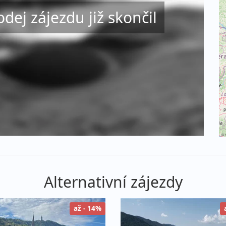
odej zájezdu již skončil
©
Alternativní zájezdy
až - 14%