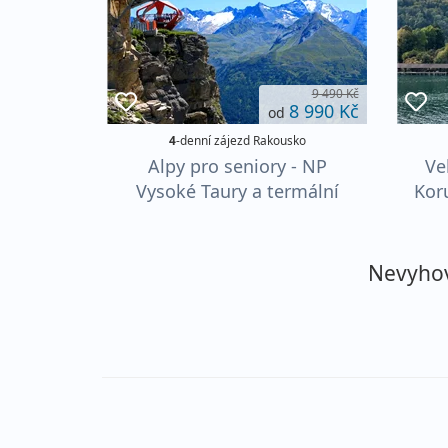
9 490 Kč
8 990 Kč
od
4
-denní zájezd Rakousko
Alpy pro seniory - NP
Ve
Vysoké Taury a termální
Koru
lázně Bad Gastein
Nevyhovu