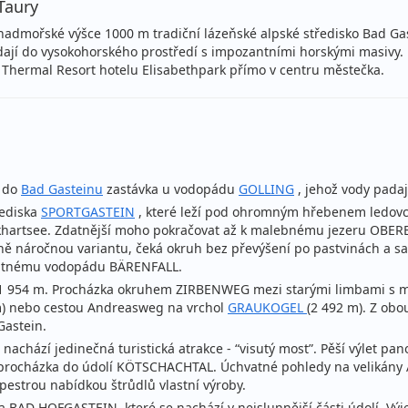
Taury
nadmořské výšce 1000 m tradiční lázeňské alpské středisko Bad Gas
dají do vysokohorského prostředí s impozantními horskými masivy. 
 Thermal Resort hotelu Elisabethpark přímo v centru městečka.
u do
Bad Gasteinu
zastávka u vodopádu
GOLLING
, jehož vody padaj
řediska
SPORTGASTEIN
, které leží pod ohromným hřebenem ledovco
artsee. Zdatnější moho pokračovat až k malebnému jezeru OBER
ně náročnou variantu, čeká okruh bez převýšení po pastvinách a s
ohutnému vodopádu BÄRENFALL.
 1 954 m. Procházka okruhem ZIRBENWEG mezi starými limbami s m
m) nebo cestou Andreasweg na vrchol
GRAUKOGEL
(2 492 m). Z obo
Gastein.
nachází jedinečná turistická atrakce - “visutý most”. Pěší výlet 
 procházka do údolí KÖTSCHACHTAL. Úchvatné pohledy na velikány An
pestrou nabídkou štrůdlů vlastní výroby.
a BAD HOFGASTEIN, které se nachází v nejslunnější části údolí. 