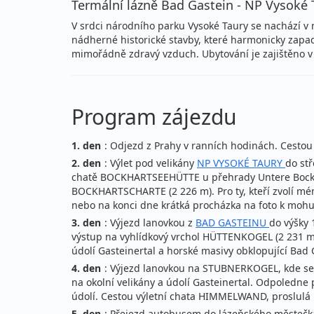
Termální lázně Bad Gastein - NP Vysoké 
V srdci národního parku Vysoké Taury se nachází v 
nádherné historické stavby, které harmonicky zapa
mimořádně zdravý vzduch. Ubytování je zajištěno v
Program zájezdu
1. den
: Odjezd z Prahy v ranních hodinách. Cesto
2. den
: Výlet pod velikány
NP VYSOKÉ TAURY
do st
chatě BOCKHARTSEEHÜTTE u přehrady Untere Bockh
BOCKHARTSCHARTE (2 226 m). Pro ty, kteří zvolí mé
nebo na konci dne krátká procházka na foto k m
3. den
: Výjezd lanovkou z
BAD GASTEINU
do výšky
výstup na vyhlídkový vrchol HÜTTENKOGEL (2 231 
údolí Gasteinertal a horské masivy obklopující Bad 
4. den
: Výjezd lanovkou na STUBNERKOGEL, kde se 
na okolní velikány a údolí Gasteinertal. Odpoledne
údolí. Cestou výletní chata HIMMELWAND, proslulá 
5. den
: Přejezd autobusem do lázeňského městečk