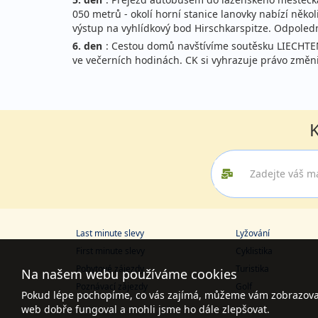
050 metrů - okolí horní stanice lanovky nabízí něko
výstup na vyhlídkový bod Hirschkarspitze. Odpole
6. den
: Cestou domů navštívíme soutěsku LIECHTEN
ve večerních hodinách. CK si vyhrazuje právo změni
K
Last minute slevy
Lyžování
First minute slevy
Cyklistika
Pobytové zájezdy
Turistika
Na našem webu používáme cookies
Poznávací zájezdy
Golf
Pokud lépe pochopíme, co vás zajímá, můžeme vám zobrazovat 
web dobře fungoval a mohli jsme ho dále zlepšovat.