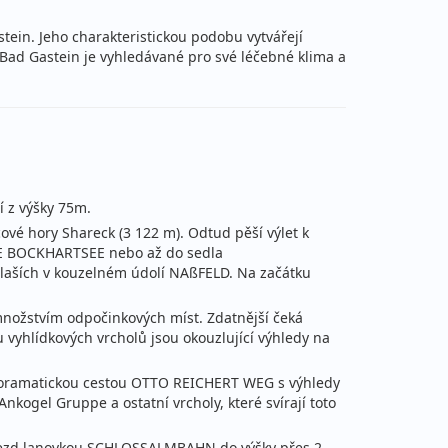
tein. Jeho charakteristickou podobu vytvářejí
Bad Gastein je vyhledávané pro své léčebné klima a
í z výšky 75m.
vé hory Shareck (3 122 m). Odtud pěší výlet k
E BOCKHARTSEE nebo až do sedla
alaších v kouzelném údolí NAßFELD. Na začátku
nožstvím odpočinkových míst. Zdatnější čeká
u vyhlídkových vrcholů jsou okouzlující výhledy na
panoramatickou cestou OTTO REICHERT WEG s výhledy
kogel Gruppe a ostatní vrcholy, které svírají toto
Výjezd lanovkou SCHLOSSALMBAHN do výšky přes 2