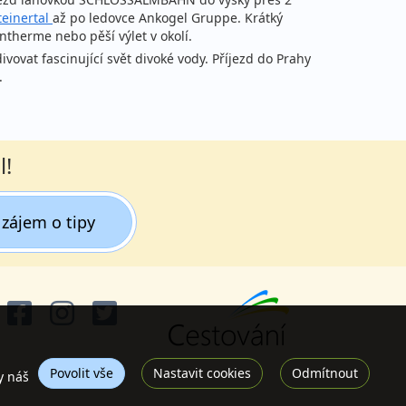
teinertal
až po ledovce Ankogel Gruppe. Krátký
ntherme nebo pěší výlet v okolí.
vat fascinující svět divoké vody. Příjezd do Prahy
.
l!
zájem o tipy
Povolit vše
Nastavit cookies
Odmítnout
y náš