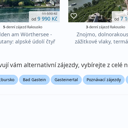
11 590 Kč
9 990 Kč
7 1
od
od
5
-denní zájezd Rakousko
3
-denní zájezd Rakousko
lden am Wörthersee -
Znojmo, dolnorakou
tany: alpské údolí čtyř
zážitkové vlaky, termá
jezer – denní přejezd
Laa a víno
jí vám alternativní zájezdy, vybírejte z celé n
lcbursko
Bad Gastein
Gasteinertal
Poznávací zájezdy