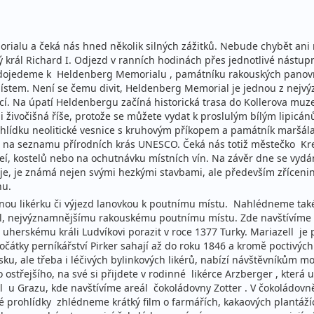
orialu a čeká nás hned několik silných zážitků. Nebude chybět a
ký král Richard I. Odjezd v ranních hodinách přes jednotlivé nástu
 dojedeme k Heldenberg Memorialu , památníku rakouských panovn
místem. Není se čemu divit, Heldenberg Memorial je jednou z nejvý
ací. Na úpatí Heldenbergu začíná historická trasa do Kollerova mu
i živočišná říše, protože se můžete vydat k proslulým bílým lipicá
prohlídku neolitické vesnice s kruhovým příkopem a památník mar
o na seznamu přírodních krás UNESCO. Čeká nás totiž městečko K
eí, kostelů nebo na ochutnávku místních vín. Na závěr dne se vyd
je, je známá nejen svými hezkými stavbami, ale především zříceni
nu.
avnou likérku či výjezd lanovkou k poutnímu místu. Nahlédneme také
l, nejvýznamnějšímu rakouskému poutnímu místu. Zde navštívíme b
herskému králi Ludvíkovi porazit v roce 1377 Turky. Mariazell je 
čátky perníkářství Pirker sahají až do roku 1846 a kromě poctivých 
sku, ale třeba i léčivých bylinkových likérů, nabízí návštěvníkům 
ostřejšího, na své si přijdete v rodinné likérce Arzberger , která u
l u Grazu, kde navštívíme areál čokoládovny Zotter . V čokoládovn
é prohlídky zhlédneme krátký film o farmářích, kakaových plantáží