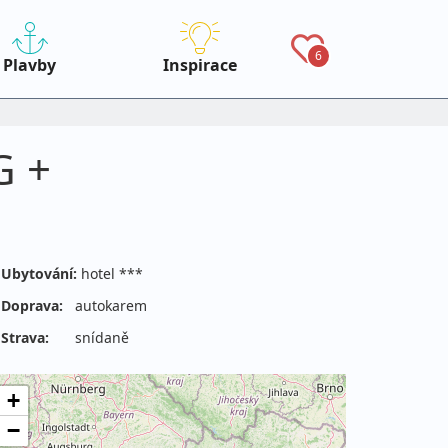
6
Plavby
Inspirace
G +
Ubytování:
hotel ***
Doprava:
autokarem
Strava:
snídaně
+
−