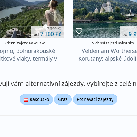
7 500 Kč
1
7 100 Kč
9 9
od
od
3
-denní zájezd Rakousko
5
-denní zájezd Rakousko
ojmo, dolnorakouské
Velden am Wörtherse
itkové vlaky, termály v
Korutany: alpské údolí
Laa a víno
jezer – denní přejez
jí vám alternativní zájezdy, vybírejte z celé n
Rakousko
Graz
Poznávací zájezdy