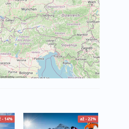
OpenStreetMap
contributors
ž - 14%
až - 22%