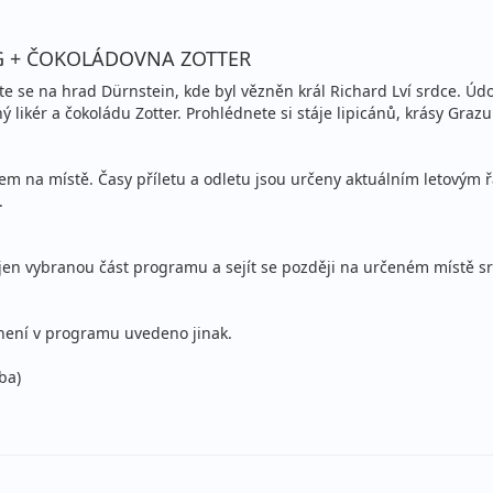
NG + ČOKOLÁDOVNA ZOTTER
te se na hrad Dürnstein, kde byl vězněn král Richard Lví srdce. Ú
ý likér a čokoládu Zotter. Prohlédnete si stáje lipicánů, krásy Gra
 na místě. Časy příletu a odletu jsou určeny aktuálním letovým 
.
jen vybranou část programu a sejít se později na určeném místě sr
není v programu uvedeno jinak.
ba)