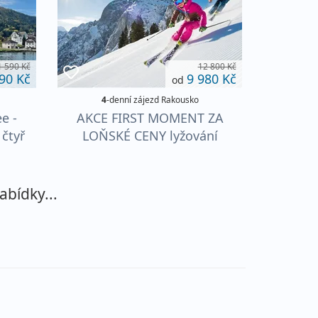
1 590 Kč
12 800 Kč
90 Kč
9 980 Kč
od
4
-denní zájezd Rakousko
e -
AKCE FIRST MOMENT ZA
 čtyř
LOŇSKÉ CENY lyžování
d
Rakousko 2026-27
Dachstein West vše v ceně!
abídky...