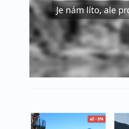
Je nám líto, ale pr
až - 5%