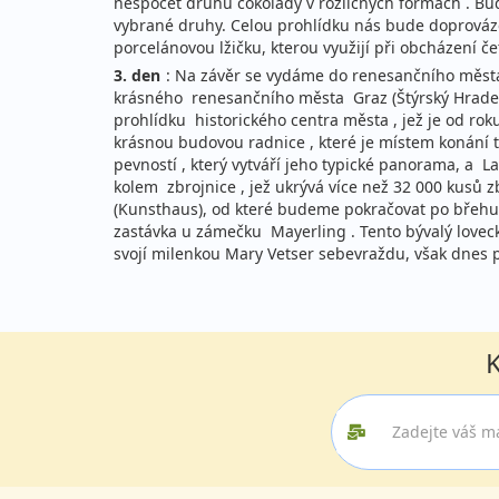
nespočet druhů čokolády v rozličných formách . Bu
vybrané druhy. Celou prohlídku nás bude doprováze
porcelánovou lžičku, kterou využijí při obcházení 
3. den
: Na závěr se vydáme do renesančního města
krásného renesančního města Graz (Štýrský Hradec
prohlídku historického centra města , jež je od r
krásnou budovou radnice , které je místem konání 
pevností , který vytváří jeho typické panorama, a
kolem zbrojnice , jež ukrývá více než 32 000 kus
(Kunsthaus), od které budeme pokračovat po břehu
zastávka u zámečku Mayerling . Tento bývalý lovec
svojí milenkou Mary Vetser sebevraždu, však dnes 
K