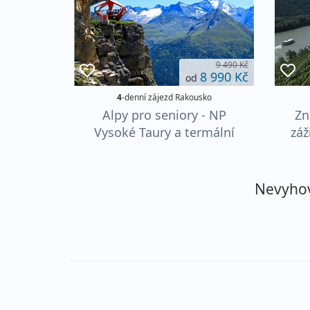
9 490 Kč
8 990 Kč
od
4
-denní zájezd Rakousko
Alpy pro seniory - NP
Zn
Vysoké Taury a termální
záž
lázně Bad Gastein
Nevyhovu