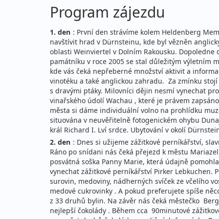
Program zájezdu
1. den
: První den strávíme kolem Heldenberg Mem
navštívit hrad v Dürnsteinu, kde byl vězněn anglic
oblasti Weinviertel v Dolním Rakousku. Dopoledne
památníku v roce 2005 se stal důležitým výletním 
kde vás čeká nepřeberné množství aktivit a inform
vinotéku a také anglickou zahradu. Za zmínku stojí 
s dravými ptáky. Milovníci dějin nesmí vynechat 
vinařského údolí Wachau , které je právem zapsán
města si dáme individuální volno na prohlídku muz
situována v neuvěřitelně fotogenickém ohybu Duna
král Richard I. Lví srdce. Ubytování v okolí Dürnstei
2. den
: Dnes si užijeme zážitkové perníkářství, sl
Ráno po snídani nás čeká přejezd k městu Mariazel
posvátná soška Panny Marie, která údajně pomohla u
vynechat zážitkové perníkářství Pirker Lebkuchen. Po
surovin, medoviny, nádherných svíček ze včelího vo
medové cukrovinky . A pokud preferujete spíše něco 
z 33 druhů bylin. Na závěr nás čeká městečko Berg
nejlepší čokolády . Během cca 90minutové zážitkov