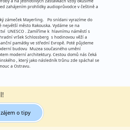
ýroby a na jednotlivých zastávkách vždy okusíme
řed zahájením prohlídky audioprůvodce v češtině a
ecký zámeček Mayerling. Po snídani vyrazíme do
é největší město Rakouska. Vydáme se na
dictví UNESCO . Zamíříme k hlavnímu náměstí s
hradní vršek Schlossberg s hodinovou věží a
esanční památky ve střední Evropě. Poté půjdeme
ní moderní budovu Muzea současného umění
otem moderní architektury. Cestou domů nás čeká
ského , který jako následník trůnu zde spáchal se
omouc a Ostravu.
l!
zájem o tipy