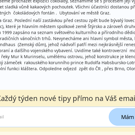
deme procházet expozicí čokolády, seznámíme se s procesem její v
t sladká vůně kakaových pochoutek. Všichni účastníci dostanou p
četných čokoládových fontán . Ubytování ve městě Graz.
 Graz. Poslední naší zastávkou před cestou zpět bude bývalý lov
), které je hlavním městem spolkové země Štýrsko a zároveň druh
oku 1999 zapsáno na seznam světového kulturního a přírodního dě
tradičních vánočních trhů. Nevynecháme ani hlavní symbol města, 
 Landhaus (Zemský dům), jehož nádvoří patří mezi nejkrásnější ren
ů zbraní a dalšího vojenského vybavení. Uvidíme také kontroverz
 řeky Mur k Murinselu, umělému ostrovu, jehož konstrukce je klen
ký zámeček rakouského korunního prince Rudolfa Habsbursko-Lotrin
plní funkci kláštera. Odpoledne odjezd zpět do ČR , přes Brno, Ol
aždý týden nové tipy přímo na Váš emai
Mám 