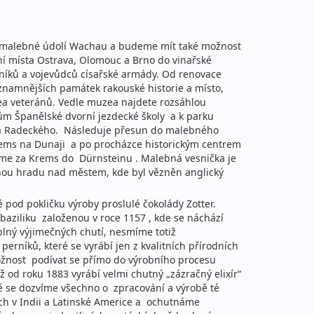
ni malebné údolí Wachau a budeme mít také možnost
pní místa Ostrava, Olomouc a Brno do vinařské
íků a vojevůdců císařské armády. Od renovace
znamnějších památek rakouské historie a místo,
zea veteránů. Vedle muzea najdete rozsáhlou
nům Španělské dvorní jezdecké školy a k parku
šála Radeckého. Následuje přesun do malebného
rems na Dunaji a po procházce historickým centrem
áme za Krems do Dürnsteinu . Malebná vesnička je
nou hradu nad městem, kde byl vězněn anglický
 pod pokličku výroby proslulé čokolády Zotter.
aziliku založenou v roce 1157 , kde se náchází
plný výjimečných chutí, nesmíme totiž
perníků, které se vyrábí jen z kvalitních přírodních
možnost podívat se přímo do výrobního procesu
ž od roku 1883 vyrábí velmi chutný „zázračný elixír“
ě se dozvíme všechno o zpracování a výrobě té
ch v Indii a Latinské Americe a ochutnáme