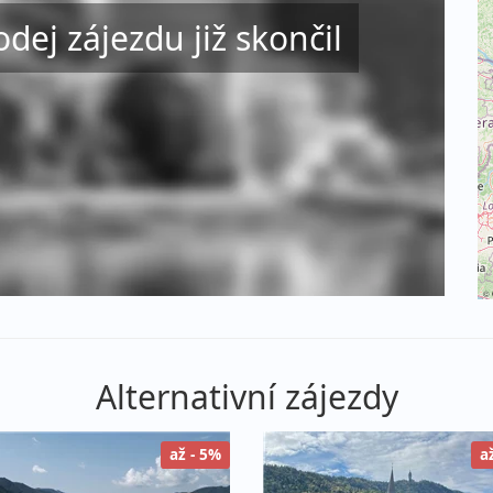
odej zájezdu již skončil
©
Alternativní zájezdy
až - 5%
a