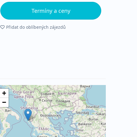
Termíny a ceny
Přidat do oblíbených zájezdů
+
−