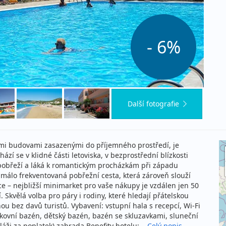
- 6%
Další fotografie
ími budovami zasazenými do příjemného prostředí, je
zí se v klidné části letoviska, v bezprostřední blízkosti
pobřeží a láká k romantickým procházkám při západu
málo frekventovaná pobřežní cesta, která zároveň slouží
e – nejbližší minimarket pro vaše nákupy je vzdálen jen 50
Skvělá volba pro páry i rodiny, které hledají přátelskou
 bez davů turistů. Vybavení: vstupní hala s recepcí, Wi-Fi
nkovní bazén, dětský bazén, bazén se skluzavkami, sluneční
áži za poplatek) zahrada Benefity hotelu:...
Celý popis