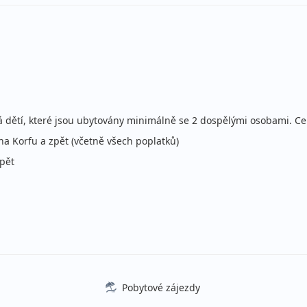
 inclusive
ce
ecky (Praha)
 inclusive
ce
ecky (Brno)
 inclusive
á dětí, které jsou ubytovány minimálně se 2 dospělými osobami. C
ce
ecky (Ostrava)
na Korfu a zpět (včetně všech poplatků)
 inclusive
zpět
Sleva 6%
29
ce
ecky (Praha)
 inclusive
Sleva 6%
29
ce
ecky (Brno)
 inclusive
Sleva 6%
29
ce
ecky (Ostrava)
Pobytové zájezdy
 inclusive