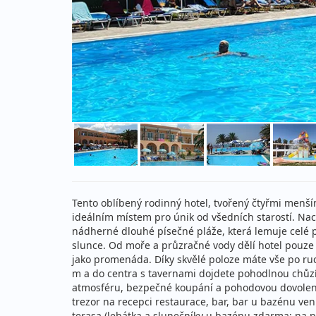
Tento oblíbený rodinný hotel, tvořený čtyřmi menš
ideálním místem pro únik od všedních starostí. Nachá
nádherné dlouhé písečné pláže, která lemuje celé 
slunce. Od moře a průzračné vody dělí hotel pouze 
jako promenáda. Díky skvělé poloze máte vše po ruc
m a do centra s tavernami dojdete pohodlnou chůzí. 
atmosféru, bezpečné koupání a pohodovou dovolenou
trezor na recepci restaurace, bar, bar u bazénu ve
terasa (lehátka a slunečníky u bazénu zdarma; na pl