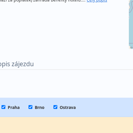
©
opis zájezdu
Praha
Brno
Ostrava