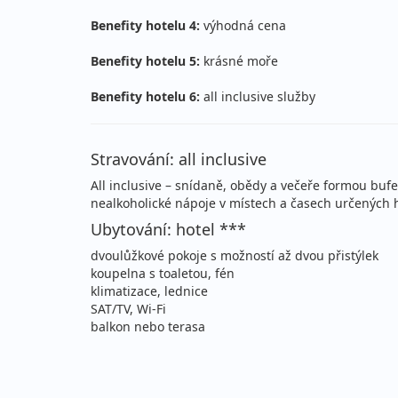
čtvrtek - pondělí
let
Benefity hotelu 4:
výhodná cena
27.08. - 07.09.2026
all
Benefity hotelu 5:
krásné moře
čtvrtek - pondělí
let
Benefity hotelu 6:
all inclusive služby
27.08. - 07.09.2026
all
čtvrtek - pondělí
let
Stravování: all inclusive
27.08. - 10.09.2026
all
All inclusive – snídaně, obědy a večeře formou bufe
čtvrtek - čtvrtek
let
nealkoholické nápoje v místech a časech určených h
Ubytování: hotel ***
27.08. - 10.09.2026
all
dvoulůžkové pokoje s možností až dvou přistýlek
čtvrtek - čtvrtek
let
koupelna s toaletou, fén
klimatizace, lednice
27.08. - 10.09.2026
all
SAT/TV, Wi-Fi
balkon nebo terasa
čtvrtek - čtvrtek
let
31.08. - 10.09.2026
all
pondělí - čtvrtek
let