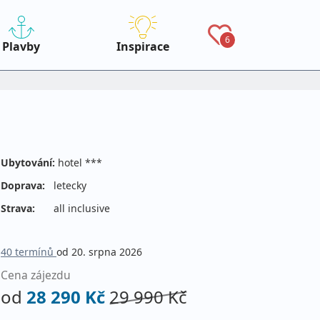
6
Plavby
Inspirace
Ubytování:
hotel ***
Doprava:
letecky
Strava:
all inclusive
40 termínů
od 20. srpna 2026
Cena zájezdu
od
28 290 Kč
29 990 Kč