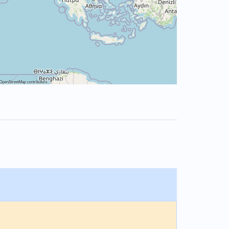
OpenStreetMap
contributors