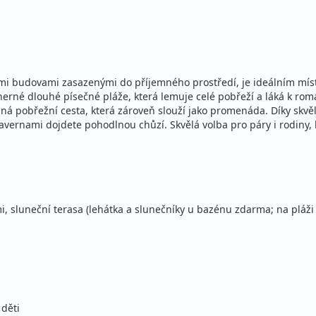
ce
ecky (Praha)
 inclusive
ce
ecky (Brno)
ími budovami zasazenými do příjemného prostředí, je ideálním míst
nádherné dlouhé písečné pláže, která lemuje celé pobřeží a láká k 
 inclusive
ná pobřežní cesta, která zároveň slouží jako promenáda. Díky skvěl
ce
ecky (Ostrava)
tavernami dojdete pohodlnou chůzí. Skvělá volba pro páry i rodiny,
 inclusive
Sleva 6%
22
ecky (Praha)
 inclusive
Sleva 6%
22
, sluneční terasa (lehátka a slunečníky u bazénu zdarma; na pláži 
ecky (Brno)
 inclusive
Sleva 6%
22
ecky (Ostrava)
 inclusive
děti
Sleva 6%
27