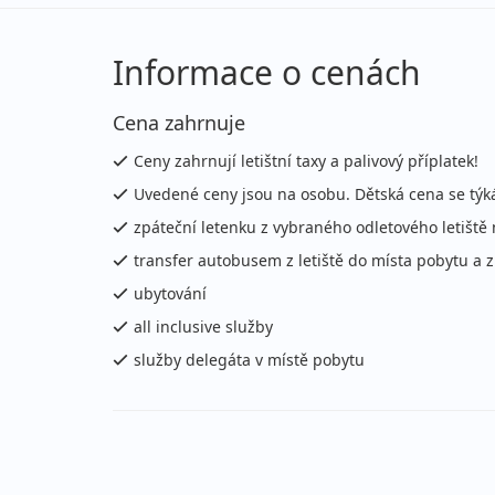
17.08. - 27.08.2026
all
pondělí - čtvrtek
let
Informace o cenách
17.08. - 27.08.2026
all
Cena zahrnuje
pondělí - čtvrtek
let
Ceny zahrnují letištní taxy a palivový příplatek!
17.08. - 27.08.2026
all
Uvedené ceny jsou na osobu. Dětská cena se týk
pondělí - čtvrtek
let
zpáteční letenku z vybraného odletového letiště 
20.08. - 31.08.2026
all
transfer autobusem z letiště do místa pobytu a 
čtvrtek - pondělí
let
ubytování
all inclusive služby
20.08. - 31.08.2026
all
služby delegáta v místě pobytu
čtvrtek - pondělí
let
20.08. - 31.08.2026
all
čtvrtek - pondělí
let
20.08. - 03.09.2026
all