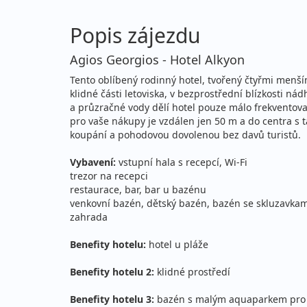
čtvrtek - čtvrtek
let
Popis zájezdu
20.08. - 03.09.2026
all
Agios Georgios - Hotel Alkyon
čtvrtek - čtvrtek
let
Tento oblíbený rodinný hotel, tvořený čtyřmi menš
klidné části letoviska, v bezprostřední blízkosti 
20.08. - 03.09.2026
all
a průzračné vody dělí hotel pouze málo frekventova
čtvrtek - čtvrtek
let
pro vaše nákupy je vzdálen jen 50 m a do centra s 
koupání a pohodovou dovolenou bez davů turistů.
27.08. - 03.09.2026
all
Vybavení:
vstupní hala s recepcí, Wi-Fi
čtvrtek - čtvrtek
let
trezor na recepci
restaurace, bar, bar u bazénu
27.08. - 03.09.2026
all
venkovní bazén, dětský bazén, bazén se skluzavkami
čtvrtek - čtvrtek
let
zahrada
27.08. - 03.09.2026
Benefity hotelu:
hotel u pláže
all
čtvrtek - čtvrtek
let
Benefity hotelu 2:
klidné prostředí
27.08. - 07.09.2026
all
Benefity hotelu 3:
bazén s malým aquaparkem pro 