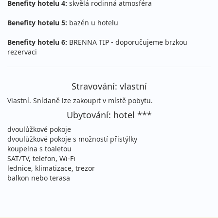
Benefity hotelu 4:
skvělá rodinná atmosféra
22.08. - 03.09.2026
vlastní
Benefity hotelu 5:
bazén u hotelu
sobota - čtvrtek
letecky (Praha)
Benefity hotelu 6:
BRENNA TIP - doporučujeme brzkou
28 890 Kč
vyprodáno
rezervaci
cena za 13 dní (12 nocí)
22.08. - 05.09.2026
vlastní
Stravování: vlastní
sobota - sobota
letecky (Praha)
Vlastní. Snídaně lze zakoupit v místě pobytu.
31 490 Kč
vyprodáno
cena za 15 dní (14 nocí)
Ubytování: hotel ***
dvoulůžkové pokoje
23.08. - 30.08.2026
vlastní
dvoulůžkové pokoje s možností přistýlky
neděle - neděle
letecky (Praha)
koupelna s toaletou
SAT/TV, telefon, Wi-Fi
21 490 Kč
vyprodáno
lednice, klimatizace, trezor
cena za 8 dní (7 nocí)
balkon nebo terasa
23.08. - 30.08.2026
vlastní
neděle - neděle
letecky (Bratislava)