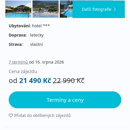
Další fotografie
Ubytování:
hotel ***
Doprava:
letecky
Strava:
vlastní
7 termínů
od 16. srpna 2026
Cena zájezdu
od
21 490 Kč
22 990 Kč
Termíny a ceny
Přidat do oblíbených zájezdů