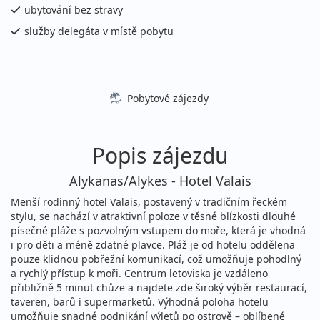
sobota - čtvrtek
letecky (Praha)
ubytování bez stravy
29 590 Kč
služby delegáta v místě pobytu
vyprodáno
cena za 13 dní (12 nocí)
15.08. - 29.08.2026
vlastní
sobota - sobota
letecky (Praha)
Pobytové zájezdy
32 790 Kč
vyprodáno
cena za 15 dní (14 nocí)
Popis zájezdu
16.08. - 23.08.2026
vlastní
neděle - neděle
letecky (Praha)
Alykanas/Alykes - Hotel Valais
21 490 Kč
Sleva 7%
22 990 Kč
Menší rodinný hotel Valais, postavený v tradičním řeckém
Podrobnosti
cena za 8 dní (7 nocí)
stylu, se nachází v atraktivní poloze v těsné blízkosti dlouhé
písečné pláže s pozvolným vstupem do moře, která je vhodná
16.08. - 23.08.2026
vlastní
i pro děti a méně zdatné plavce. Pláž je od hotelu oddělena
neděle - neděle
pouze klidnou pobřežní komunikací, což umožňuje pohodlný
letecky (Bratislava)
a rychlý přístup k moři. Centrum letoviska je vzdáleno
21 490 Kč
Sleva 7%
22 990 Kč
přibližně 5 minut chůze a najdete zde široký výběr restaurací,
Podrobnosti
cena za 8 dní (7 nocí)
taveren, barů i supermarketů. Výhodná poloha hotelu
umožňuje snadné podnikání výletů po ostrově – oblíbené