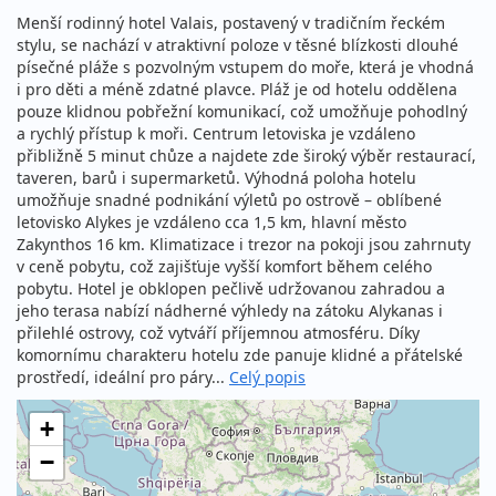
Menší rodinný hotel Valais, postavený v tradičním řeckém
stylu, se nachází v atraktivní poloze v těsné blízkosti dlouhé
písečné pláže s pozvolným vstupem do moře, která je vhodná
i pro děti a méně zdatné plavce. Pláž je od hotelu oddělena
pouze klidnou pobřežní komunikací, což umožňuje pohodlný
a rychlý přístup k moři. Centrum letoviska je vzdáleno
přibližně 5 minut chůze a najdete zde široký výběr restaurací,
taveren, barů i supermarketů. Výhodná poloha hotelu
umožňuje snadné podnikání výletů po ostrově – oblíbené
letovisko Alykes je vzdáleno cca 1,5 km, hlavní město
Zakynthos 16 km. Klimatizace i trezor na pokoji jsou zahrnuty
v ceně pobytu, což zajišťuje vyšší komfort během celého
pobytu. Hotel je obklopen pečlivě udržovanou zahradou a
jeho terasa nabízí nádherné výhledy na zátoku Alykanas i
přilehlé ostrovy, což vytváří příjemnou atmosféru. Díky
komornímu charakteru hotelu zde panuje klidné a přátelské
prostředí, ideální pro páry...
Celý popis
+
−