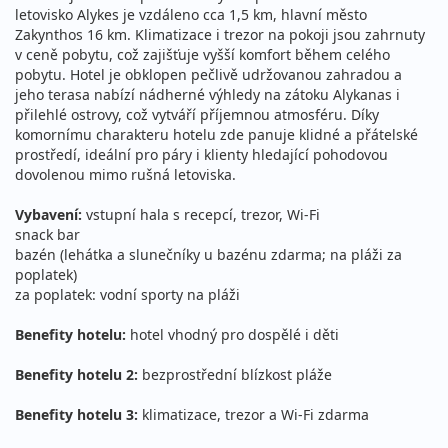
19.08. - 23.08.2026
vlastní
letovisko Alykes je vzdáleno cca 1,5 km, hlavní město
středa - neděle
letecky (Praha)
Zakynthos 16 km. Klimatizace i trezor na pokoji jsou zahrnuty
v ceně pobytu, což zajišťuje vyšší komfort během celého
16 590 Kč
Sleva 7%
17 890 Kč
pobytu. Hotel je obklopen pečlivě udržovanou zahradou a
Podrobnosti
cena za 5 dní (4 noci)
jeho terasa nabízí nádherné výhledy na zátoku Alykanas i
přilehlé ostrovy, což vytváří příjemnou atmosféru. Díky
22.08. - 29.08.2026
vlastní
komornímu charakteru hotelu zde panuje klidné a přátelské
sobota - sobota
letecky (Praha)
prostředí, ideální pro páry i klienty hledající pohodovou
dovolenou mimo rušná letoviska.
21 490 Kč
vyprodáno
cena za 8 dní (7 nocí)
Vybavení:
vstupní hala s recepcí, trezor, Wi-Fi
snack bar
22.08. - 01.09.2026
vlastní
bazén (lehátka a slunečníky u bazénu zdarma; na pláži za
sobota - úterý
letecky (Praha)
poplatek)
za poplatek: vodní sporty na pláži
26 290 Kč
vyprodáno
cena za 11 dní (10 nocí)
Benefity hotelu:
hotel vhodný pro dospělé i děti
22.08. - 02.09.2026
vlastní
Benefity hotelu 2:
bezprostřední blízkost pláže
sobota - středa
letecky (Praha)
Benefity hotelu 3:
klimatizace, trezor a Wi-Fi zdarma
27 590 Kč
vyprodáno
cena za 12 dní (11 nocí)