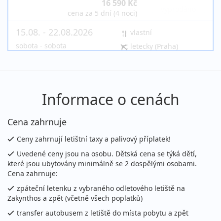
16 590 Kč
vyprodáno
cena za 5 dní (4 noci)
15.08. - 22.08.2026
vlastní
sobota - sobota
letecky (Praha)
21 490 Kč
vyprodáno
cena za 8 dní (7 nocí)
15.08. - 25.08.2026
vlastní
Informace o cenách
sobota - úterý
letecky (Praha)
26 290 Kč
Cena zahrnuje
vyprodáno
cena za 11 dní (10 nocí)
Ceny zahrnují letištní taxy a palivový příplatek!
15.08. - 26.08.2026
vlastní
Uvedené ceny jsou na osobu. Dětská cena se týká dětí,
sobota - středa
které jsou ubytovány minimálně se 2 dospělými osobami.
letecky (Praha)
Cena zahrnuje:
27 990 Kč
vyprodáno
zpáteční letenku z vybraného odletového letiště na
cena za 12 dní (11 nocí)
Zakynthos a zpět (včetně všech poplatků)
15.08. - 27.08.2026
vlastní
transfer autobusem z letiště do místa pobytu a zpět