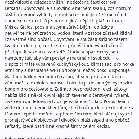
nezávislosti a relaxace v jižní, nedotčené části ostrova
15.08. - 29.08.2026
vlastní
Lefkada. Ubytování je situováno v mírném svahu, což hostům
sobota - sobota
letecky (Praha)
skýtá příjemné výhledy a pocit soukromí. Jen 170 metrů od
domu se rozprostírá jedna z nejkrásnějších pláží ostrova,
46 290 Kč
Mikros Gialos, proslulá svými zářivě bílými oblázky a
vyprodáno
cena za 15 dní (14 nocí)
neuvěřitelně průzračnou vodou, která v zátoce zůstává klidná
i za větrnějšího počasí. Ubytování je součástí širšího zázemí
15.08. - 29.08.2026
vlastní
kvalitního kempu, což hostům přináší řadu výhod včetně
sobota - sobota
letecky (Vídeň)
přístupu k bazénu a zahradě. Studia a apartmány jsou
navrženy tak, aby vám poskytly maximální svobodu – k
46 290 Kč
dispozici máte vybavený kuchyňský kout, klimatizaci pro horké
vyprodáno
cena za 15 dní (14 nocí)
letní dny a bezplatné Wi-Fi připojení. Každý pokoj disponuje
vlastním balkonem nebo terasou, ideální pro ranní kávu s
22.08. - 29.08.2026
vlastní
vůní moře a okolních borovic. Lokalita je dokonalým výchozím
sobota - sobota
letecky (Praha)
bodem pro cestovatele. Zatímco bezprostřední okolí zátoky
nabízí klid a několik vynikajících taveren s čerstvými rybami,
24 390 Kč
živé centrum letoviska Nidri je vzdáleno 15 km. Poros Beach
vyprodáno
cena za 8 dní (7 nocí)
vřele doporučujeme klientům, kteří touží po klidné dovolené v
těsném sepětí s mořem, a především těm, kteří plánují využít
22.08. - 29.08.2026
vlastní
pronajatý vůz k objevování divokých pláží západního pobřeží
sobota - sobota
letecky (Vídeň)
Lefkady, které patří k nejkrásnějším v celém Řecku.
24 390 Kč
Sleva 7%
26 290 Kč
Vybavení:
vstupní hala s recepcí, Wi-Fi
Podrobnosti