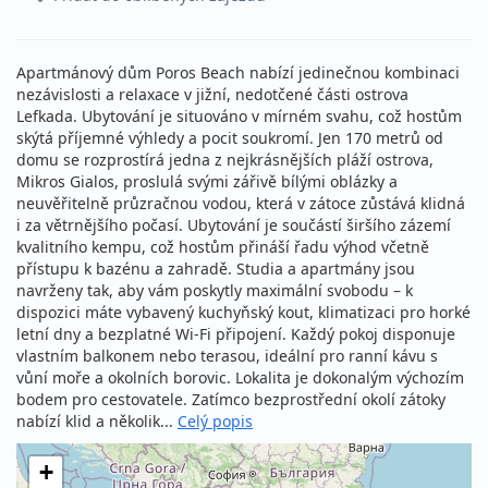
Apartmánový dům Poros Beach nabízí jedinečnou kombinaci
nezávislosti a relaxace v jižní, nedotčené části ostrova
Lefkada. Ubytování je situováno v mírném svahu, což hostům
skýtá příjemné výhledy a pocit soukromí. Jen 170 metrů od
domu se rozprostírá jedna z nejkrásnějších pláží ostrova,
Mikros Gialos, proslulá svými zářivě bílými oblázky a
neuvěřitelně průzračnou vodou, která v zátoce zůstává klidná
i za větrnějšího počasí. Ubytování je součástí širšího zázemí
kvalitního kempu, což hostům přináší řadu výhod včetně
přístupu k bazénu a zahradě. Studia a apartmány jsou
navrženy tak, aby vám poskytly maximální svobodu – k
dispozici máte vybavený kuchyňský kout, klimatizaci pro horké
letní dny a bezplatné Wi-Fi připojení. Každý pokoj disponuje
vlastním balkonem nebo terasou, ideální pro ranní kávu s
vůní moře a okolních borovic. Lokalita je dokonalým výchozím
bodem pro cestovatele. Zatímco bezprostřední okolí zátoky
nabízí klid a několik...
Celý popis
+