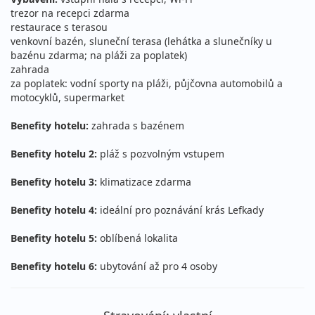
cena za 8 dní (7 nocí)
trezor na recepci zdarma
restaurace s terasou
22.08. - 02.09.2026
vlastní
venkovní bazén, sluneční terasa (lehátka a slunečníky u
sobota - středa
letecky (Praha)
bazénu zdarma; na pláži za poplatek)
zahrada
30 690 Kč
vyprodáno
za poplatek: vodní sporty na pláži, půjčovna automobilů a
cena za 12 dní (11 nocí)
motocyklů, supermarket
22.08. - 02.09.2026
vlastní
Benefity hotelu:
zahrada s bazénem
sobota - středa
letecky (Vídeň)
Benefity hotelu 2:
pláž s pozvolným vstupem
30 690 Kč
Sleva 7%
32 990 Kč
Podrobnosti
cena za 12 dní (11 nocí)
Benefity hotelu 3:
klimatizace zdarma
22.08. - 05.09.2026
vlastní
Benefity hotelu 4:
ideální pro poznávání krás Lefkady
sobota - sobota
letecky (Praha)
Benefity hotelu 5:
oblíbená lokalita
33 790 Kč
vyprodáno
cena za 15 dní (14 nocí)
Benefity hotelu 6:
ubytování až pro 4 osoby
22.08. - 05.09.2026
vlastní
sobota - sobota
letecky (Vídeň)