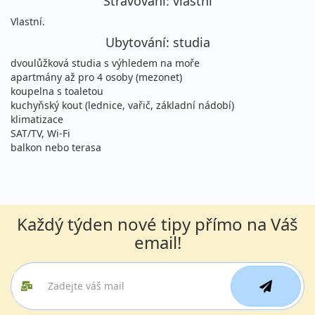
Stravování: vlastní
33 790 Kč
vyprodáno
Vlastní.
cena za 15 dní (14 nocí)
Ubytování: studia
29.08. - 05.09.2026
vlastní
dvoulůžková studia s výhledem na moře
sobota - sobota
letecky (Praha)
apartmány až pro 4 osoby (mezonet)
koupelna s toaletou
21 690 Kč
vyprodáno
kuchyňský kout (lednice, vařič, základní nádobí)
cena za 8 dní (7 nocí)
klimatizace
SAT/TV, Wi-Fi
29.08. - 05.09.2026
vlastní
balkon nebo terasa
sobota - sobota
letecky (Vídeň)
21 690 Kč
vyprodáno
cena za 8 dní (7 nocí)
29.08. - 09.09.2026
Každý týden nové tipy přímo na Váš
vlastní
email!
sobota - středa
letecky (Praha)
25 790 Kč
vyprodáno
cena za 12 dní (11 nocí)
29.08. - 09.09.2026
vlastní