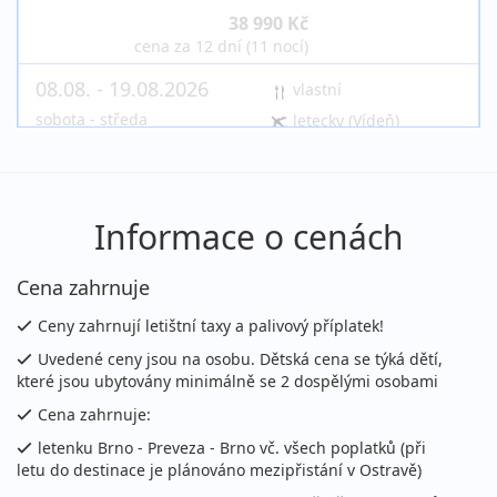
38 990 Kč
vyprodáno
cena za 12 dní (11 nocí)
08.08. - 19.08.2026
vlastní
sobota - středa
letecky (Vídeň)
38 990 Kč
vyprodáno
cena za 12 dní (11 nocí)
08.08. - 22.08.2026
vlastní
Informace o cenách
sobota - sobota
letecky (Praha)
Cena zahrnuje
46 290 Kč
vyprodáno
cena za 15 dní (14 nocí)
Ceny zahrnují letištní taxy a palivový příplatek!
08.08. - 22.08.2026
vlastní
Uvedené ceny jsou na osobu. Dětská cena se týká dětí,
které jsou ubytovány minimálně se 2 dospělými osobami
sobota - sobota
letecky (Vídeň)
Cena zahrnuje:
46 290 Kč
vyprodáno
cena za 15 dní (14 nocí)
letenku Brno - Preveza - Brno vč. všech poplatků (při
letu do destinace je plánováno mezipřistání v Ostravě)
15.08. - 22.08.2026
vlastní