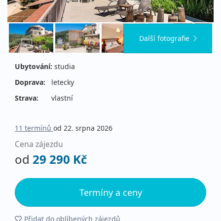
Další fotografie
Ubytování:
studia
Doprava:
letecky
Strava:
vlastní
11 termínů
od 22. srpna 2026
Cena zájezdu
od
29 290 Kč
Termíny a ceny
Přidat do oblíbených zájezdů