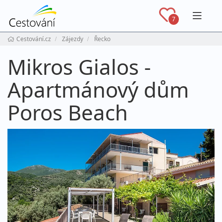
Navig
7
Cestování.cz
Zájezdy
Řecko
Mikros Gialos -
Apartmánový dům
Poros Beach