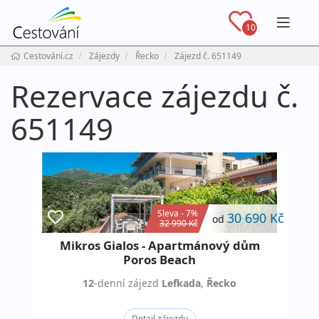
Navig
10
Cestování.cz
Zájezdy
Řecko
Zájezd č. 651149
Rezervace zájezdu č.
651149
Sleva - 7%
30 690 Kč
od
32 990 Kč
Mikros Gialos - Apartmánový dům
Poros Beach
12
-denní
zájezd
Lefkada
,
Řecko
Detail zájezdu