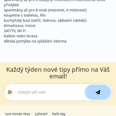
22.08. - 05.09.2026
vlastní
přistýlek
sobota - sobota
apartmány až pro 8 osob (mezonet, 4 místnosti)
letecky (Vídeň)
koupelna s toaletou, fén
23 890 Kč
kuchyňský kout (vařič, lednice, základní nádobí)
vyprodáno
cena za 15 dní (14 nocí)
klimatizace, trezor
SAT/TV, Wi-Fi
29.08. - 05.09.2026
vlastní
balkon nebo terasa
sobota - sobota
letecky (Praha)
dětská postýlka na vyžádání zdarma
16 731 Kč
vyprodáno
cena za 8 dní (7 nocí)
29.08. - 05.09.2026
vlastní
Každý týden nové tipy přímo na Váš
sobota - sobota
letecky (Vídeň)
email!
16 731 Kč
vyprodáno
cena za 8 dní (7 nocí)
29.08. - 09.09.2026
vlastní
sobota - středa
letecky (Praha)
19 521 Kč
vyprodáno
Last minute slevy
Lyžování
Naše tipy
cena za 12 dní (11 nocí)