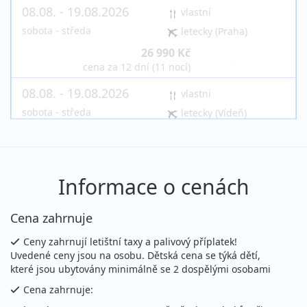
08.08. - 19.08.2026
vlastní
sobota - středa
letecky (Praha)
26 990 Kč
vyprodáno
cena za 12 dní (11 nocí)
08.08. - 19.08.2026
vlastní
sobota - středa
letecky (Vídeň)
26 990 Kč
vyprodáno
cena za 12 dní (11 nocí)
08.08. - 22.08.2026
vlastní
Informace o cenách
sobota - sobota
letecky (Praha)
30 790 Kč
Cena zahrnuje
vyprodáno
cena za 15 dní (14 nocí)
Ceny zahrnují letištní taxy a palivový příplatek!
08.08. - 22.08.2026
Uvedené ceny jsou na osobu. Dětská cena se týká dětí,
vlastní
které jsou ubytovány minimálně se 2 dospělými osobami
sobota - sobota
letecky (Vídeň)
Cena zahrnuje:
30 790 Kč
vyprodáno