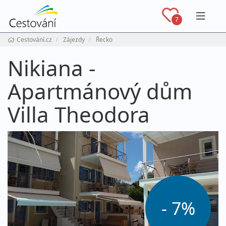
Navig
7
Cestování.cz
Zájezdy
Řecko
Nikiana -
Apartmánový dům
Villa Theodora
- 7%