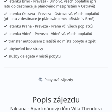
letenku Brno - Preveza - Brno vč. všech poplatků (při
cena za 15 dní (14 nocí)
letu do destinace je plánováno mezipřistání v Ostravě)
15.08. - 22.08.2026
vlastní
letenku Ostrava - Preveza - Ostrava vč. všech poplatků
sobota - sobota
letecky (Praha)
(při letu z destinace je plánováno mezipřistání v Brně)
20 241 Kč
letenku Praha - Preveza - Praha vč. všech poplatků
vyprodáno
cena za 8 dní (7 nocí)
letenku Vídeň - Preveza - Vídeň vč. všech poplatků
15.08. - 22.08.2026
transfer autobusem z letiště do místa pobytu a zpět
vlastní
sobota - sobota
letecky (Vídeň)
ubytování bez stravy
20 241 Kč
služby delegáta v místě pobytu
vyprodáno
cena za 8 dní (7 nocí)
15.08. - 26.08.2026
vlastní
sobota - středa
letecky (Praha)
Pobytové zájezdy
24 390 Kč
vyprodáno
cena za 12 dní (11 nocí)
Popis zájezdu
15.08. - 26.08.2026
vlastní
sobota - středa
letecky (Vídeň)
Nikiana - Apartmánový dům Villa Theodora