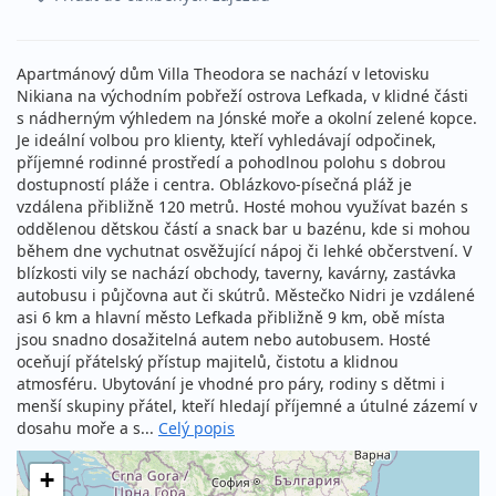
Apartmánový dům Villa Theodora se nachází v letovisku
Nikiana na východním pobřeží ostrova Lefkada, v klidné části
s nádherným výhledem na Jónské moře a okolní zelené kopce.
Je ideální volbou pro klienty, kteří vyhledávají odpočinek,
příjemné rodinné prostředí a pohodlnou polohu s dobrou
dostupností pláže i centra. Oblázkovo-písečná pláž je
vzdálena přibližně 120 metrů. Hosté mohou využívat bazén s
oddělenou dětskou částí a snack bar u bazénu, kde si mohou
během dne vychutnat osvěžující nápoj či lehké občerstvení. V
blízkosti vily se nachází obchody, taverny, kavárny, zastávka
autobusu i půjčovna aut či skútrů. Městečko Nidri je vzdálené
asi 6 km a hlavní město Lefkada přibližně 9 km, obě místa
jsou snadno dosažitelná autem nebo autobusem. Hosté
oceňují přátelský přístup majitelů, čistotu a klidnou
atmosféru. Ubytování je vhodné pro páry, rodiny s dětmi i
menší skupiny přátel, kteří hledají příjemné a útulné zázemí v
dosahu moře a s...
Celý popis
+