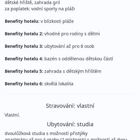
dětské hřiště, zahrada gril
sobota - sobota
letecky (Vídeň)
za poplatek: vodní sporty na pláži
18 261 Kč
vyprodáno
cena za 8 dní (7 nocí)
Benefity hotelu:
v blízkosti pláže
22.08. - 02.09.2026
vlastní
Benefity hotelu 2:
vhodné pro rodiny s dětmi
sobota - středa
letecky (Praha)
Benefity hotelu 3:
ubytování až pro 8 osob
21 591 Kč
vyprodáno
cena za 12 dní (11 nocí)
Benefity hotelu 4:
bazén s oddělenou dětskou částí
22.08. - 02.09.2026
vlastní
Benefity hotelu 5:
zahrada s dětským hřištěm
sobota - středa
letecky (Vídeň)
Benefity hotelu 6:
skvělá lokalita
21 591 Kč
vyprodáno
cena za 12 dní (11 nocí)
Stravování: vlastní
22.08. - 05.09.2026
vlastní
sobota - sobota
Vlastní.
letecky (Praha)
Ubytování: studia
23 890 Kč
vyprodáno
cena za 15 dní (14 nocí)
dvoulůžková studia s možností přistýlky
apartmány až pro 4 osoby (2 místnosti) s možností až dvou