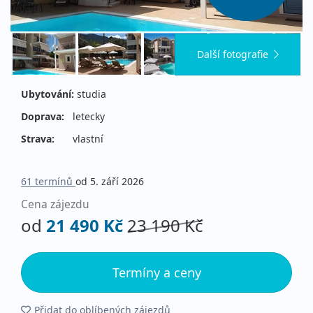
Další fotografie
Ubytování:
studia
Doprava:
letecky
Strava:
vlastní
61 termínů
od 5. září 2026
Cena zájezdu
od
21 490 Kč
23 190 Kč
Termíny a ceny
Přidat do oblíbených zájezdů