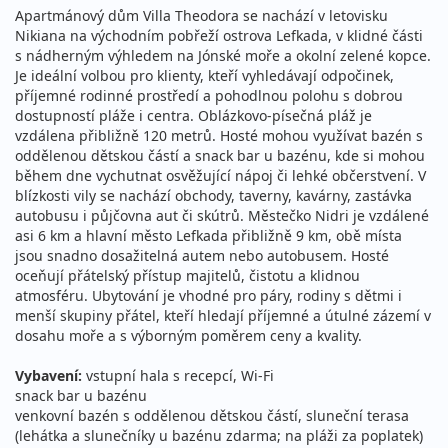
24 390 Kč
Apartmánový dům Villa Theodora se nachází v letovisku
vyprodáno
cena za 12 dní (11 nocí)
Nikiana na východním pobřeží ostrova Lefkada, v klidné části
s nádherným výhledem na Jónské moře a okolní zelené kopce.
15.08. - 29.08.2026
vlastní
Je ideální volbou pro klienty, kteří vyhledávají odpočinek,
příjemné rodinné prostředí a pohodlnou polohu s dobrou
sobota - sobota
letecky (Praha)
dostupností pláže i centra. Oblázkovo-písečná pláž je
27 790 Kč
vzdálena přibližně 120 metrů. Hosté mohou využívat bazén s
vyprodáno
cena za 15 dní (14 nocí)
oddělenou dětskou částí a snack bar u bazénu, kde si mohou
během dne vychutnat osvěžující nápoj či lehké občerstvení. V
15.08. - 29.08.2026
vlastní
blízkosti vily se nachází obchody, taverny, kavárny, zastávka
autobusu i půjčovna aut či skútrů. Městečko Nidri je vzdálené
sobota - sobota
letecky (Vídeň)
asi 6 km a hlavní město Lefkada přibližně 9 km, obě místa
27 790 Kč
jsou snadno dosažitelná autem nebo autobusem. Hosté
vyprodáno
cena za 15 dní (14 nocí)
oceňují přátelský přístup majitelů, čistotu a klidnou
atmosféru. Ubytování je vhodné pro páry, rodiny s dětmi i
22.08. - 29.08.2026
vlastní
menší skupiny přátel, kteří hledají příjemné a útulné zázemí v
dosahu moře a s výborným poměrem ceny a kvality.
sobota - sobota
letecky (Praha)
18 261 Kč
Vybavení:
vstupní hala s recepcí, Wi-Fi
vyprodáno
cena za 8 dní (7 nocí)
snack bar u bazénu
venkovní bazén s oddělenou dětskou částí, sluneční terasa
22.08. - 29.08.2026
vlastní
(lehátka a slunečníky u bazénu zdarma; na pláži za poplatek)