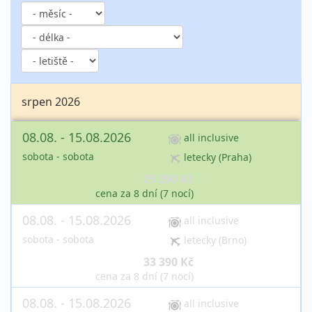
srpen 2026
08.08. - 15.08.2026
all inclusive
sobota - sobota
letecky (Praha)
29 290 Kč
vyprodáno
cena za 8 dní (7 nocí)
08.08. - 15.08.2026
all inclusive
sobota - sobota
letecky (Brno)
33 390 Kč
vyprodáno
cena za 8 dní (7 nocí)
08.08. - 15.08.2026
all inclusive