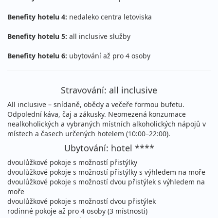
30 690 Kč
vyprodáno
cena za 8 dní (7 nocí)
Benefity hotelu 4:
nedaleko centra letoviska
15.08. - 22.08.2026
all inclusive
Benefity hotelu 5:
all inclusive služby
sobota - sobota
letecky (Brno)
Benefity hotelu 6:
ubytování až pro 4 osoby
29 290 Kč
Sleva 17%
35 390 Kč
Podrobnosti
cena za 8 dní (7 nocí)
Stravování: all inclusive
15.08. - 22.08.2026
all inclusive
All inclusive – snídaně, obědy a večeře formou bufetu.
sobota - sobota
letecky (Bratislava)
Odpolední káva, čaj a zákusky. Neomezená konzumace
29 290 Kč
Sleva 17%
35 390 Kč
nealkoholických a vybraných místních alkoholických nápojů v
Podrobnosti
cena za 8 dní (7 nocí)
místech a časech určených hotelem (10:00–22:00).
Ubytování: hotel ****
15.08. - 22.08.2026
all inclusive
dvoulůžkové pokoje s možností přistýlky
sobota - sobota
letecky (Vídeň)
dvoulůžkové pokoje s možností přistýlky s výhledem na moře
31 990 Kč
dvoulůžkové pokoje s možností dvou přistýlek s výhledem na
vyprodáno
cena za 8 dní (7 nocí)
moře
dvoulůžkové pokoje s možností dvou přistýlek
15.08. - 25.08.2026
all inclusive
rodinné pokoje až pro 4 osoby (3 místnosti)