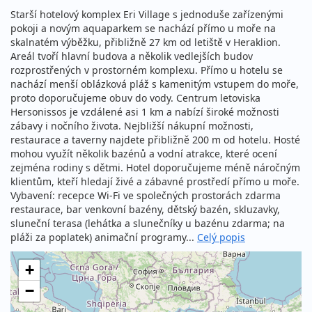
Starší hotelový komplex Eri Village s jednoduše zařízenými
pokoji a novým aquaparkem se nachází přímo u moře na
skalnatém výběžku, přibližně 27 km od letiště v Heraklion.
Areál tvoří hlavní budova a několik vedlejších budov
rozprostřených v prostorném komplexu. Přímo u hotelu se
nachází menší oblázková pláž s kamenitým vstupem do moře,
proto doporučujeme obuv do vody. Centrum letoviska
Hersonissos je vzdálené asi 1 km a nabízí široké možnosti
zábavy i nočního života. Nejbližší nákupní možnosti,
restaurace a taverny najdete přibližně 200 m od hotelu. Hosté
mohou využít několik bazénů a vodní atrakce, které ocení
zejména rodiny s dětmi. Hotel doporučujeme méně náročným
klientům, kteří hledají živé a zábavné prostředí přímo u moře.
Vybavení: recepce Wi-Fi ve společných prostorách zdarma
restaurace, bar venkovní bazény, dětský bazén, skluzavky,
sluneční terasa (lehátka a slunečníky u bazénu zdarma; na
pláži za poplatek) animační programy...
Celý popis
+
−