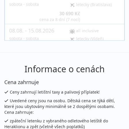
sobota - sobota
letecky (Bratislava)
30 690 Kč
vyprodáno
cena za 8 dní (7 nocí)
08.08. - 15.08.2026
all inclusive
sobota - sobota
letecky (Vídeň)
30 690 Kč
vyprodáno
cena za 8 dní (7 nocí)
08.08. - 18.08.2026
all inclusive
Informace o cenách
sobota - úterý
letecky (Praha)
Cena zahrnuje
42 990 Kč
vyprodáno
cena za 11 dní (10 nocí)
Ceny zahrnují letištní taxy a palivový příplatek!
08.08. - 19.08.2026
all inclusive
Uvedené ceny jsou na osobu. Dětská cena se týká dětí,
které jsou ubytovány minimálně se 2 dospělými osobami.
sobota - středa
letecky (Praha)
Cena zahrnuje:
46 190 Kč
vyprodáno
zpáteční letenku z vybraného odletového letiště do
cena za 12 dní (11 nocí)
Heraklionu a zpět (včetně všech poplatků)