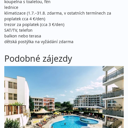
koupelna s toaletou, fén
sobota - úterý
letecky (Praha)
lednice
42 990 Kč
klimatizace (1.7.–31.8. zdarma, v ostatních termínech za
vyprodáno
cena za 11 dní (10 nocí)
poplatek cca 4 €/den)
trezor za poplatek (cca 3 €/den)
15.08. - 26.08.2026
all inclusive
SAT/TV, telefon
balkon nebo terasa
sobota - středa
letecky (Praha)
dětská postýlka na vyžádání zdarma
46 190 Kč
vyprodáno
cena za 12 dní (11 nocí)
Podobné zájezdy
15.08. - 26.08.2026
all inclusive
sobota - středa
letecky (Brno)
46 190 Kč
Sleva 6%
48 890 Kč
Podrobnosti
cena za 12 dní (11 nocí)
15.08. - 26.08.2026
all inclusive
sobota - středa
letecky (Bratislava)
46 190 Kč
Sleva 6%
48 890 Kč
Podrobnosti
cena za 12 dní (11 nocí)