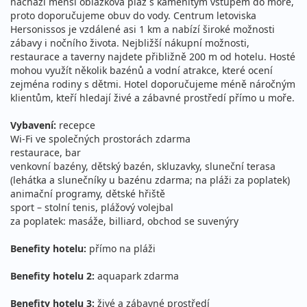
nachází menší oblázková pláž s kamenitým vstupem do moře,
cena za 5 dní (4 noci)
proto doporučujeme obuv do vody. Centrum letoviska
12.08. - 16.08.2026
Hersonissos je vzdálené asi 1 km a nabízí široké možnosti
all inclusive
zábavy i nočního života. Nejbližší nákupní možnosti,
středa - neděle
letecky (Brno)
restaurace a taverny najdete přibližně 200 m od hotelu. Hosté
23 890 Kč
mohou využít několik bazénů a vodní atrakce, které ocení
Sleva 6%
25 290 Kč
Podrobnosti
zejména rodiny s dětmi. Hotel doporučujeme méně náročným
cena za 5 dní (4 noci)
klientům, kteří hledají živé a zábavné prostředí přímo u moře.
12.08. - 16.08.2026
all inclusive
Vybavení:
recepce
středa - neděle
letecky (Ostrava)
Wi-Fi ve společných prostorách zdarma
23 890 Kč
restaurace, bar
Sleva 6%
25 290 Kč
Podrobnosti
venkovní bazény, dětský bazén, skluzavky, sluneční terasa
cena za 5 dní (4 noci)
(lehátka a slunečníky u bazénu zdarma; na pláži za poplatek)
12.08. - 16.08.2026
all inclusive
animační programy, dětské hřiště
sport – stolní tenis, plážový volejbal
středa - neděle
letecky (Bratislava)
za poplatek: masáže, billiard, obchod se suvenýry
23 890 Kč
Sleva 6%
25 290 Kč
Podrobnosti
cena za 5 dní (4 noci)
Benefity hotelu:
přímo na pláži
15.08. - 22.08.2026
all inclusive
Benefity hotelu 2:
aquapark zdarma
sobota - sobota
letecky (Praha)
Benefity hotelu 3:
živé a zábavné prostředí