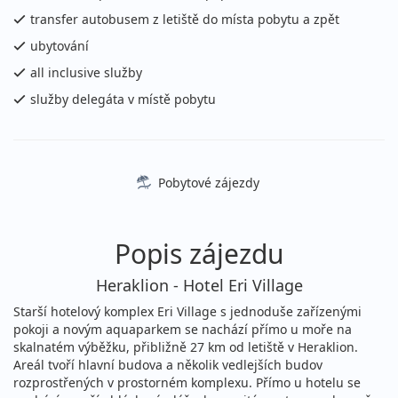
08.08. - 19.08.2026
all inclusive
transfer autobusem z letiště do místa pobytu a zpět
sobota - středa
letecky (Brno)
ubytování
46 190 Kč
all inclusive služby
vyprodáno
cena za 12 dní (11 nocí)
služby delegáta v místě pobytu
08.08. - 19.08.2026
all inclusive
sobota - středa
letecky (Bratislava)
46 190 Kč
Pobytové zájezdy
vyprodáno
cena za 12 dní (11 nocí)
08.08. - 20.08.2026
all inclusive
Popis zájezdu
sobota - čtvrtek
letecky (Praha)
49 390 Kč
Heraklion - Hotel Eri Village
vyprodáno
cena za 13 dní (12 nocí)
Starší hotelový komplex Eri Village s jednoduše zařízenými
12.08. - 16.08.2026
pokoji a novým aquaparkem se nachází přímo u moře na
all inclusive
skalnatém výběžku, přibližně 27 km od letiště v Heraklion.
středa - neděle
letecky (Praha)
Areál tvoří hlavní budova a několik vedlejších budov
rozprostřených v prostorném komplexu. Přímo u hotelu se
23 890 Kč
vyprodáno