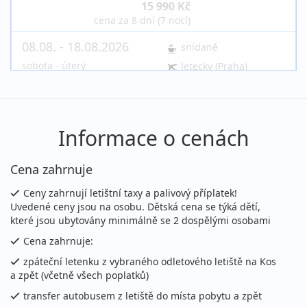
15 990 Kč
vyprodáno
cena za 8 dní (7 nocí)
08.08. - 18.08.2026
snídaně
sobota - úterý
letecky (Praha)
18 290 Kč
vyprodáno
cena za 11 dní (10 nocí)
08.08. - 18.08.2026
snídaně
Informace o cenách
sobota - úterý
letecky (Vídeň)
Cena zahrnuje
18 290 Kč
vyprodáno
cena za 11 dní (10 nocí)
Ceny zahrnují letištní taxy a palivový příplatek!
Uvedené ceny jsou na osobu. Dětská cena se týká dětí,
08.08. - 19.08.2026
snídaně
které jsou ubytovány minimálně se 2 dospělými osobami
sobota - středa
letecky (Praha)
Cena zahrnuje:
18 290 Kč
vyprodáno
zpáteční letenku z vybraného odletového letiště na Kos
cena za 12 dní (11 nocí)
a zpět (včetně všech poplatků)
08.08. - 19.08.2026
snídaně
transfer autobusem z letiště do místa pobytu a zpět