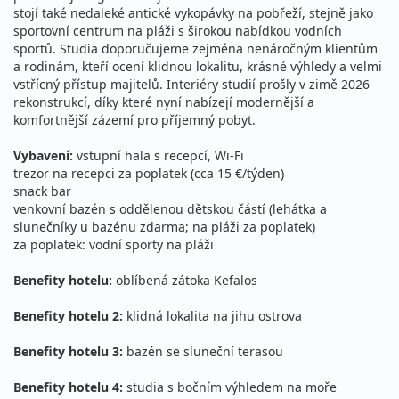
08.08. - 22.08.2026
snídaně
stojí také nedaleké antické vykopávky na pobřeží, stejně jako
sobota - sobota
letecky (Vídeň)
sportovní centrum na pláži s širokou nabídkou vodních
sportů. Studia doporučujeme zejména nenáročným klientům
21 190 Kč
a rodinám, kteří ocení klidnou lokalitu, krásné výhledy a velmi
vyprodáno
cena za 15 dní (14 nocí)
vstřícný přístup majitelů. Interiéry studií prošly v zimě 2026
rekonstrukcí, díky které nyní nabízejí modernější a
09.08. - 16.08.2026
snídaně
komfortnější zázemí pro příjemný pobyt.
neděle - neděle
letecky (Praha)
Vybavení:
vstupní hala s recepcí, Wi-Fi
15 390 Kč
trezor na recepci za poplatek (cca 15 €/týden)
vyprodáno
cena za 8 dní (7 nocí)
snack bar
venkovní bazén s oddělenou dětskou částí (lehátka a
12.08. - 16.08.2026
snídaně
slunečníky u bazénu zdarma; na pláži za poplatek)
středa - neděle
letecky (Praha)
za poplatek: vodní sporty na pláži
15 290 Kč
Benefity hotelu:
oblíbená zátoka Kefalos
vyprodáno
cena za 5 dní (4 noci)
Benefity hotelu 2:
klidná lokalita na jihu ostrova
15.08. - 22.08.2026
snídaně
sobota - sobota
letecky (Praha)
Benefity hotelu 3:
bazén se sluneční terasou
15 390 Kč
Benefity hotelu 4:
studia s bočním výhledem na moře
vyprodáno
cena za 8 dní (7 nocí)