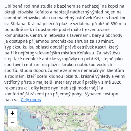
Oblíbená rodinná studia s bazénem se nacházejí na kopci na
okraji letoviska Kefalos a nabízejí nádherný výhled nejen na
samotné letovisko, ale i na malebný ostrůvek Kastri s bazilikou
sv. Stefana. Krásná písečná pláž je vzdálena přibližně 350 m a
pohodlně se k ní dostanete podél málo frekventované
komunikace. Centrum letoviska s tavernami, bary a obchody
je dostupné příjemnou procházkou zhruba za 10 minut.
Typickou kulisu oblasti dotváří právě ostrůvek Kastri, který
patří k nejfotografovanějším místům Kefalosu. Za návštěvu
stojí také nedaleké antické vykopávky na pobřeží, stejně jako
sportovní centrum na pláži s širokou nabídkou vodních
sportů. Studia doporučujeme zejména nenáročným klientům
a rodinám, kteří ocení klidnou lokalitu, krásné výhledy a velmi
vstřícný přístup majitelů. Interiéry studií prošly v zimě 2026
rekonstrukcí, díky které nyní nabízejí modernější a
komfortnější zázemí pro příjemný pobyt. Vybavení: vstupní
hala s...
Celý popis
+
−