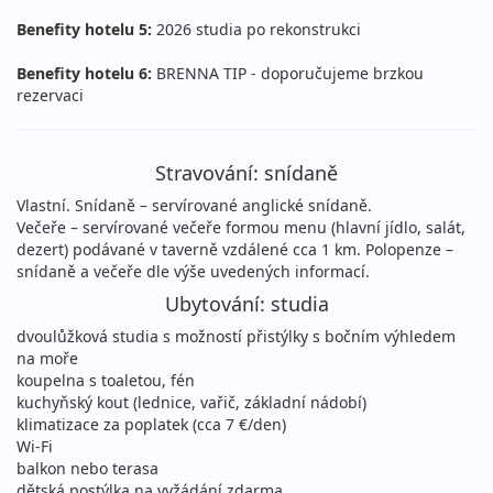
Benefity hotelu 5:
2026 studia po rekonstrukci
15.08. - 22.08.2026
snídaně
sobota - sobota
letecky (Praha)
Benefity hotelu 6:
BRENNA TIP - doporučujeme brzkou
rezervaci
0 Kč
vyprodáno
cena za 8 dní (7 nocí)
15.08. - 22.08.2026
snídaně
Stravování: snídaně
sobota - sobota
letecky (Vídeň)
Vlastní. Snídaně – servírované anglické snídaně.
Večeře – servírované večeře formou menu (hlavní jídlo, salát,
15 990 Kč
vyprodáno
dezert) podávané v taverně vzdálené cca 1 km. Polopenze –
cena za 8 dní (7 nocí)
snídaně a večeře dle výše uvedených informací.
15.08. - 25.08.2026
snídaně
Ubytování: studia
sobota - úterý
letecky (Praha)
dvoulůžková studia s možností přistýlky s bočním výhledem
na moře
18 290 Kč
vyprodáno
koupelna s toaletou, fén
cena za 11 dní (10 nocí)
kuchyňský kout (lednice, vařič, základní nádobí)
klimatizace za poplatek (cca 7 €/den)
15.08. - 25.08.2026
snídaně
Wi-Fi
sobota - úterý
letecky (Vídeň)
balkon nebo terasa
dětská postýlka na vyžádání zdarma