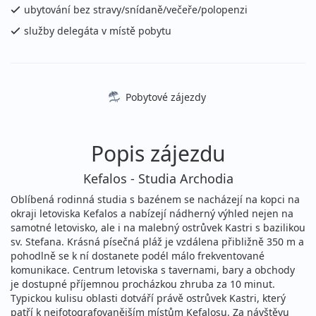
sobota - středa
letecky (Vídeň)
ubytování bez stravy/snídaně/večeře/polopenzi
18 990 Kč
služby delegáta v místě pobytu
vyprodáno
cena za 12 dní (11 nocí)
08.08. - 20.08.2026
snídaně
sobota - čtvrtek
letecky (Praha)
Pobytové zájezdy
19 690 Kč
vyprodáno
cena za 13 dní (12 nocí)
Popis zájezdu
08.08. - 20.08.2026
snídaně
sobota - čtvrtek
letecky (Vídeň)
Kefalos - Studia Archodia
19 690 Kč
Oblíbená rodinná studia s bazénem se nacházejí na kopci na
vyprodáno
cena za 13 dní (12 nocí)
okraji letoviska Kefalos a nabízejí nádherný výhled nejen na
samotné letovisko, ale i na malebný ostrůvek Kastri s bazilikou
08.08. - 22.08.2026
snídaně
sv. Stefana. Krásná písečná pláž je vzdálena přibližně 350 m a
sobota - sobota
pohodlně se k ní dostanete podél málo frekventované
letecky (Praha)
komunikace. Centrum letoviska s tavernami, bary a obchody
21 190 Kč
je dostupné příjemnou procházkou zhruba za 10 minut.
vyprodáno
cena za 15 dní (14 nocí)
Typickou kulisu oblasti dotváří právě ostrůvek Kastri, který
patří k nejfotografovanějším místům Kefalosu. Za návštěvu