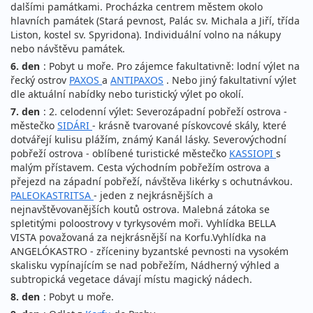
dalšími památkami. Procházka centrem městem okolo
hlavních památek (Stará pevnost, Palác sv. Michala a Jiří, třída
Liston, kostel sv. Spyridona). Individuální volno na nákupy
nebo návštěvu památek.
6. den
: Pobyt u moře. Pro zájemce fakultativně: lodní výlet na
řecký ostrov
PAXOS
a
ANTIPAXOS
. Nebo jiný fakultativní výlet
dle aktuální nabídky nebo turistický výlet po okolí.
7. den
: 2. celodenní výlet: Severozápadní pobřeží ostrova -
městečko
SIDÁRI
- krásně tvarované pískovcové skály, které
dotvářejí kulisu plážím, známý Kanál lásky. Severovýchodní
pobřeží ostrova - oblíbené turistické městečko
KASSIOPI
s
malým přístavem. Cesta východním pobřežím ostrova a
přejezd na západní pobřeží, návštěva likérky s ochutnávkou.
PALEOKASTRITSA
- jeden z nejkrásnějších a
nejnavštěvovanějších koutů ostrova. Malebná zátoka se
spletitými poloostrovy v tyrkysovém moři. Vyhlídka BELLA
VISTA považovaná za nejkrásnější na Korfu.Vyhlídka na
ANGELÓKASTRO - zříceniny byzantské pevnosti na vysokém
skalisku vypínajícím se nad pobřežím, Nádherný výhled a
subtropická vegetace dávají místu magický nádech.
8. den
: Pobyt u moře.