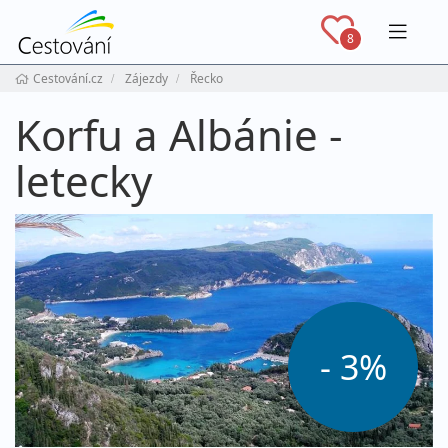
Navig
8
Cestování.cz
Zájezdy
Řecko
Korfu a Albánie -
letecky
- 3%