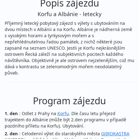
Popis zájezdu
Korfu a Albánie - letecky
Příjemný letecký pobytový zájezd s výlety s ubytováním na
dvou místech v Albánii a na Korfu. Albánie je nádherná země
s vysokými horami a tyrkysovým mořem a s
nepřehlédnutelnou řadou památek, z nichž některé jsou
zapsané na seznam UNESCO. Jestli je Korfu nejkrásnějším
ostrovem Řecká záleží na subjektivních pocitech každého
návštěvníka. Objektivně je ale ostrovem nejzelenějším, což mu
dává v kontrastu se zelenomodrým mořem neodolatelný
půvab.
Program zájezdu
1. den
: Odlet z Prahy na
Korfu
. Dle času letu přejezd
trajektem do Albánie (může být 2.den programu v případě
pozdního příletu na Korfu). Ubytování.
2. den
: Celodenní výlet do starobylého města
GJIROKASTRA