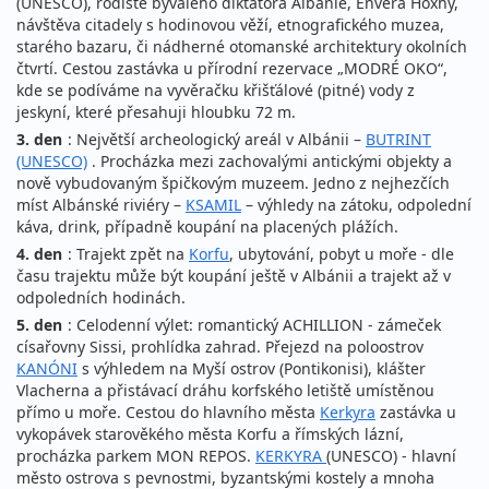
(UNESCO), rodiště bývalého diktátora Albánie, Envera Hoxhy,
návštěva citadely s hodinovou věží, etnografického muzea,
starého bazaru, či nádherné otomanské architektury okolních
čtvrtí. Cestou zastávka u přírodní rezervace „MODRÉ OKO“,
kde se podíváme na vyvěračku křišťálové (pitné) vody z
jeskyní, které přesahuji hloubku 72 m.
3. den
: Největší archeologický areál v Albánii –
BUTRINT
(UNESCO)
. Procházka mezi zachovalými antickými objekty a
nově vybudovaným špičkovým muzeem. Jedno z nejhezčích
míst Albánské riviéry –
KSAMIL
– výhledy na zátoku, odpolední
káva, drink, případně koupání na placených plážích.
4. den
: Trajekt zpět na
Korfu
, ubytování, pobyt u moře - dle
času trajektu může být koupání ještě v Albánii a trajekt až v
odpoledních hodinách.
5. den
: Celodenní výlet: romantický ACHILLION - zámeček
císařovny Sissi, prohlídka zahrad. Přejezd na poloostrov
KANÓNI
s výhledem na Myší ostrov (Pontikonisi), klášter
Vlacherna a přistávací dráhu korfského letiště umístěnou
přímo u moře. Cestou do hlavního města
Kerkyra
zastávka u
vykopávek starověkého města Korfu a římských lázní,
procházka parkem MON REPOS.
KERKYRA
(UNESCO) - hlavní
město ostrova s pevnostmi, byzantskými kostely a mnoha