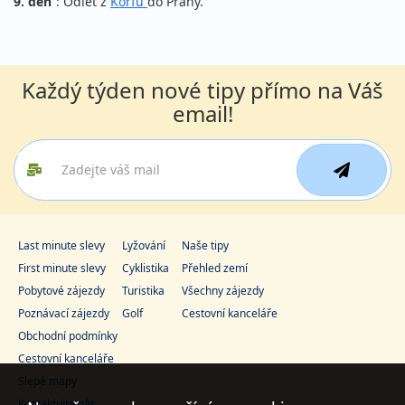
9. den
: Odlet z
Korfu
do Prahy.
Každý týden nové tipy přímo na Váš
email!
Last minute slevy
Lyžování
Naše tipy
First minute slevy
Cyklistika
Přehled zemí
Pobytové zájezdy
Turistika
Všechny zájezdy
Poznávací zájezdy
Golf
Cestovní kanceláře
Obchodní podmínky
Cestovní kanceláře
Slepé mapy
Kontaktujte nás