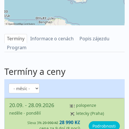
©
OpenStreetMap
contributors
Termíny
Informace o cenách
Popis zájezdu
Program
Termíny a ceny
20.09. - 28.09.2026
polopenze
neděle - pondělí
letecky (Praha)
28 990 Kč
Sleva 3%
29 990 Kč
Podrobnosti
cena za 9 dní (8 nocí)