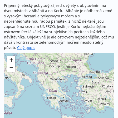
Příjemný letecký pobytový zájezd s výlety s ubytováním na
dvou místech v Albánii a na Korfu. Albánie je nádherná země
s vysokými horami a tyrkysovým mořem a s
nepřehlédnutelnou řadou památek, z nichž některé jsou
zapsané na seznam UNESCO. Jestli je Korfu nejkrásnějším
ostrovem Řecká záleží na subjektivních pocitech každého
návštěvníka. Objektivně je ale ostrovem nejzelenějším, což mu
dává v kontrastu se zelenomodrým mořem neodolatelný
půvab.
Celý popis
+
−