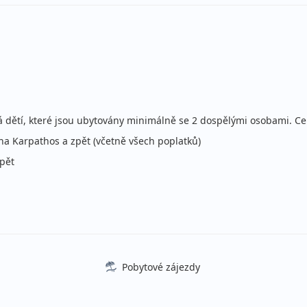
stní
ce
ecky (Praha)
stní
ce
ecky (Praha)
stní
á dětí, které jsou ubytovány minimálně se 2 dospělými osobami. C
ecky (Praha)
 na Karpathos a zpět (včetně všech poplatků)
stní
zpět
ce
ecky (Praha)
stní
ce
ecky (Praha)
stní
Pobytové zájezdy
ce
ecky (Praha)
stní