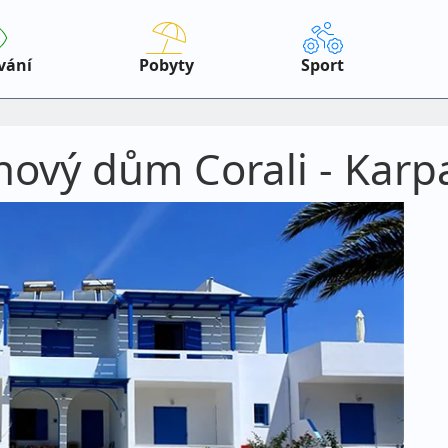
vání
Pobyty
Sport
nový dům Corali - Karp