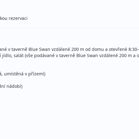
stní
ou rezervaci
ce
ecky (Praha)
stní
ce
ecky (Praha)
vané v taverně Blue Swan vzdálené 200 m od domu a otevřené 8:30–
jídlo, salát (vše podávané v taverně Blue Swan vzdálené 200 m a o
stní
ecky (Praha)
á, umístěná v přízemí)
stní
dní nádobí)
ce
ecky (Praha)
stní
ce
ecky (Praha)
stní
ecky (Praha)