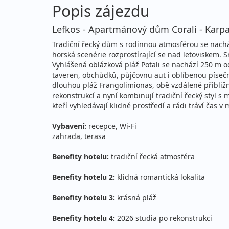
Popis zájezdu
pátek - pátek
let
Lefkos - Apartmánový dům Corali - Karp
28.08. - 11.09.2026
vla
Tradiční řecký dům s rodinnou atmosférou se nacház
pátek - pátek
let
horská scenérie rozprostírající se nad letoviskem
Vyhlášená oblázková pláž Potali se nachází 250 m o
28.08. - 18.09.2026
vla
taveren, obchůdků, půjčovnu aut i oblíbenou písečno
dlouhou pláž Frangolimionas, obě vzdálené přibližně
pátek - pátek
let
rekonstrukcí a nyní kombinují tradiční řecký styl
kteří vyhledávají klidné prostředí a rádi tráví čas v
28.08. - 25.09.2026
vla
pátek - pátek
let
Vybavení:
recepce, Wi-Fi
zahrada, terasa
září 2026
Benefity hotelu:
tradiční řecká atmosféra
04.09. - 11.09.2026
vla
Benefity hotelu 2:
klidná romantická lokalita
pátek - pátek
let
Benefity hotelu 3:
krásná pláž
04.09. - 18.09.2026
vla
Benefity hotelu 4:
2026 studia po rekonstrukci
pátek - pátek
let