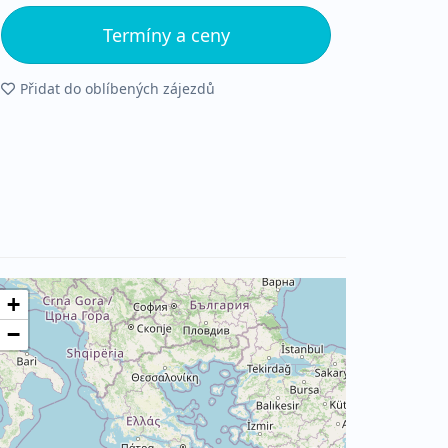
Termíny a ceny
Přidat do oblíbených zájezdů
+
−