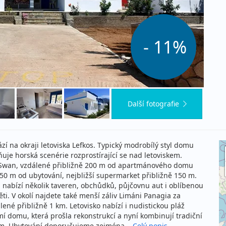
- 11%
Další fotografie
í na okraji letoviska Lefkos. Typický modrobílý styl domu
ňuje horská scenérie rozprostírající se nad letoviskem.
e Swan, vzdálené přibližně 200 m od apartmánového domu
250 m od ubytování, nejbližší supermarket přibližně 150 m.
 nabízí několik taveren, obchůdků, půjčovnu aut i oblíbenou
ěti. V okolí najdete také menší záliv Limáni Panagia za
né přibližně 1 km. Letovisko nabízí i nudistickou pláž
mí domu, která prošla rekonstrukcí a nyní kombinují tradiční
ím. Ubytování doporučujeme zejména...
Celý popis