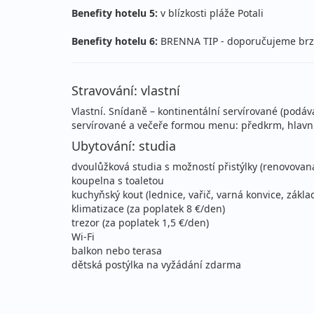
Benefity hotelu 5:
v blízkosti pláže Potali
04.09. - 25.09.2026
vla
Benefity hotelu 6:
BRENNA TIP - doporučujeme brzk
pátek - pátek
let
04.09. - 02.10.2026
vla
Stravování: vlastní
pátek - pátek
let
Vlastní. Snídaně – kontinentální servírované (podá
servírované a večeře formou menu: předkrm, hlavní 
11.09. - 18.09.2026
vla
Ubytování: studia
pátek - pátek
let
dvoulůžková studia s možností přistýlky (renovovan
11.09. - 25.09.2026
vla
koupelna s toaletou
kuchyňský kout (lednice, vařič, varná konvice, zákla
pátek - pátek
let
klimatizace (za poplatek 8 €/den)
trezor (za poplatek 1,5 €/den)
11.09. - 02.10.2026
vla
Wi-Fi
pátek - pátek
let
balkon nebo terasa
dětská postýlka na vyžádání zdarma
18.09. - 25.09.2026
vla
pátek - pátek
let