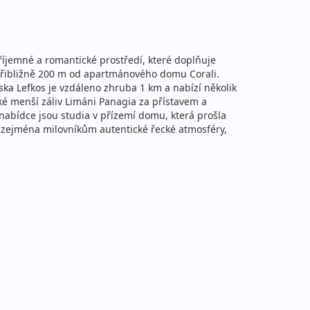
vyprodáno
cena za 8 dní (7 nocí)
20 295 Kč
vyprodáno
říjemné a romantické prostředí, které doplňuje
na za 15 dní (14 nocí)
 přibližně 200 m od apartmánového domu Corali.
ska Lefkos je vzdáleno zhruba 1 km a nabízí několik
24 055 Kč
aké menší záliv Limáni Panagia za přístavem a
vyprodáno
na za 22 dní (21 nocí)
 nabídce jsou studia v přízemí domu, která prošla
 zejména milovníkům autentické řecké atmosféry,
27 909 Kč
vyprodáno
na za 29 dní (28 nocí)
16 790 Kč
vyprodáno
cena za 8 dní (7 nocí)
20 726 Kč
vyprodáno
na za 15 dní (14 nocí)