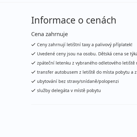
14.08. - 04.09.2026
vla
pátek - pátek
let
Informace o cenách
14.08. - 11.09.2026
vla
Cena zahrnuje
pátek - pátek
let
Ceny zahrnují letištní taxy a palivový příplatek!
21.08. - 28.08.2026
vla
Uvedené ceny jsou na osobu. Dětská cena se týk
pátek - pátek
let
zpáteční letenku z vybraného odletového letiště
21.08. - 04.09.2026
vla
transfer autobusem z letiště do místa pobytu a 
pátek - pátek
let
ubytování bez stravy/snídaně/polopenzi
služby delegáta v místě pobytu
21.08. - 11.09.2026
vla
pátek - pátek
let
21.08. - 18.09.2026
vla
pátek - pátek
let
28.08. - 04.09.2026
vla