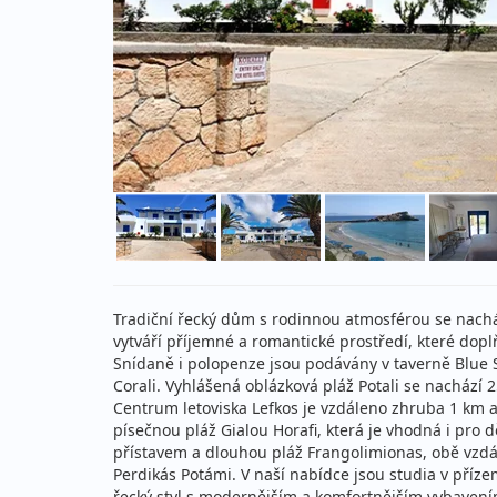
Tradiční řecký dům s rodinnou atmosférou se nacház
vytváří příjemné a romantické prostředí, které dopl
Snídaně i polopenze jsou podávány v taverně Blu
Corali. Vyhlášená oblázková pláž Potali se nachází 
Centrum letoviska Lefkos je vzdáleno zhruba 1 km a
písečnou pláž Gialou Horafi, která je vhodná i pro d
přístavem a dlouhou pláž Frangolimionas, obě vzdále
Perdikás Potámi. V naší nabídce jsou studia v příze
řecký styl s modernějším a komfortnějším vybaven