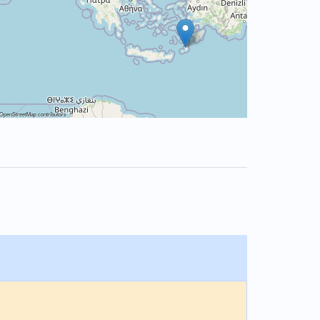
OpenStreetMap
contributors