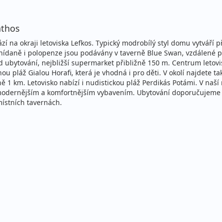
ecky (Praha)
athos
stní
í na okraji letoviska Lefkos. Typický modrobílý styl domu vytváří p
ce
ecky (Praha)
. Snídaně i polopenze jsou podávány v taverně Blue Swan, vzdálené
d ubytování, nejbližší supermarket přibližně 150 m. Centrum letovi
stní
u pláž Gialou Horafi, která je vhodná i pro děti. V okolí najdete t
ce
 1 km. Letovisko nabízí i nudistickou pláž Perdikás Potámi. V naší
ecky (Praha)
 s modernějším a komfortnějším vybavením. Ubytování doporučujeme
 místních tavernách.
stní
ce
ecky (Praha)
stní
ecky (Praha)
stní
ce
ecky (Praha)